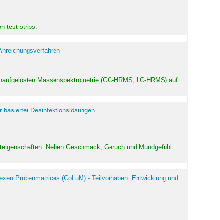
 test strips.
 Anreichungsverfahren
hochaufgelösten Massenspektrometrie (GC-HRMS, LC-HRMS) auf
r basierter Desinfektionslösungen
odukteigenschaften. Neben Geschmack, Geruch und Mundgefühl
exen Probenmatrices (CoLuM) - Teilvorhaben: Entwicklung und