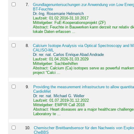
7
.
Grundlagenuntersuchungen zur Anwendung von Low Energ
BT-Feuchte
Dr.-Ing. Rosemarie Helmerich
Laufzeit: 01.02.2016-31.10.2017
Mittelgeber: FuE-Kooperationsprojekt (ZF)
Abstract:
Feuchte in Bauwerken kann derzeit nur relativ 
lokale Daten erfassen ...
8
.
Calcium Isotope Analysis via Optical Spectroscopy and M
CALISO-ML
Dr. rer. nat. Carlos Enrique Abad Andrade
Laufzeit: 01.04.2026-31.03.2029
Mittelgeber: Sachbeihilfen
Abstract:
Calcium (Ca) isotopes serve as powerful markers
project “Calci ...
9
.
Providing the measurement infrastructure to allow quantit
CardioMet
Dr. rer. nat. Michael G. Weller
Laufzeit: 01.07.2019-31.12.2022
Mittelgeber: EMPIR Call 2018
Abstract:
Heart diseases are a major healthcare challenge 
Laboratory te ...
10
.
Chemischer Breitbandsensor für den Nachweis von Explos
CheBBS