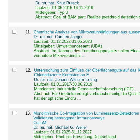
Dr. rer. nat. Knut Rurack
Laufzeit: 01.06.2016-14.11.2019
Mittelgeber: Typ 3
Abstract:
Goal of BAM part: Realize pyrethroid detection
11
.
Chemische Analyse von Mikroverunreinigungen aus ausgewä
Dr. rer. nat. Carsten Jaeger
Laufzeit: 01.12.2022-31.05.2023
Mittelgeber: Umweltbundesamt (UBA)
Abstract:
Im Rahmen des Forschungsprojekts sollen Elua
vermutete Mikroverunreini ...
12
.
Untersuchung zum Einfluss der Oberflächengüte auf das Ko
Chlorinduzierte Korrosion an E
Dr. rer. nat. Johann Wilhelm Erning
Laufzeit: 01.01.2017-30.06.2019
Mittelgeber: Industrielle Gemeinschaftsforschung (IGF)
Abstract:
Für Getränke erfolgt verbraucherseitig die Qu
hat der optische Eindru ...
13
.
Monolithische Co-Integration von Lumineszenz-Detektoren
Validierung heterogener Immunoassays
CoLuM
Dr. rer. nat. Michael G. Weller
Laufzeit: 01.01.2025-31.12.2027
Mittelgeber: Photonik Forschung Deutschland