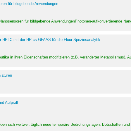
soren für bildgebende Anwendungen
 Nanosensoren für bildgebende AnwendungenPhotonen-aufkonvertierende Nanom
er HPLC mit der HR-cs-GFAAS für die Flour-Speziesanalytik
utika in ihren Eigenschaften modifizieren (z.B. veränderter Metabolismus). A
iaturen
d Aufprall
eben sich weltweit täglich neue temporäre Bedrohungslagen. Botschaften un