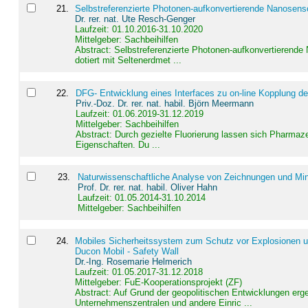
21
.
Selbstreferenzierte Photonen-aufkonvertierende Nanosen
Dr. rer. nat. Ute Resch-Genger
Laufzeit: 01.10.2016-31.10.2020
Mittelgeber: Sachbeihilfen
Abstract:
Selbstreferenzierte Photonen-aufkonvertierende
dotiert mit Seltenerdmet ...
22
.
DFG- Entwicklung eines Interfaces zu on-line Kopplung d
Priv.-Doz. Dr. rer. nat. habil. Björn Meermann
Laufzeit: 01.06.2019-31.12.2019
Mittelgeber: Sachbeihilfen
Abstract:
Durch gezielte Fluorierung lassen sich Pharmaze
Eigenschaften. Du ...
23
.
Naturwissenschaftliche Analyse von Zeichnungen und Min
Prof. Dr. rer. nat. habil. Oliver Hahn
Laufzeit: 01.05.2014-31.10.2014
Mittelgeber: Sachbeihilfen
24
.
Mobiles Sicherheitssystem zum Schutz vor Explosionen un
Ducon Mobil - Safety Wall
Dr.-Ing. Rosemarie Helmerich
Laufzeit: 01.05.2017-31.12.2018
Mittelgeber: FuE-Kooperationsprojekt (ZF)
Abstract:
Auf Grund der geopolitischen Entwicklungen erg
Unternehmenszentralen und andere Einric ...