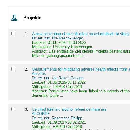
Projekte
1
.
A new generation of microfluidics-based methods to study
Dr. rer. nat. Ute Resch-Genger
Laufzeit: 01.06.2020-31.08.2022
Mittelgeber: University Kopenhagen
Abstract:
Das ehrgeizige Ziel dieses Projekts besteht dari
Mikroumgebungsgradienten in ...
2
.
Measurements for mitigating adverse health effects from a
AeroTox
Dr. rer. nat. Ute Resch-Genger
Laufzeit: 01.06.2019-30.11.2022
Mittelgeber: EMPIR Call 2018
Abstract:
Particulates have been linked to hundreds of th
dementia. Curre ...
3
.
Certified forensic alcohol reference materials
ALCOREF
Dr. rer. nat. Rosemarie Philipp
Laufzeit: 01.09.2017-28.02.2021
Mittelgeber: EMPIR Call 2016