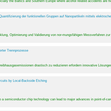
pecially the Baltics and Southern Europe where alcohol related accidents are 
ntifizierung der funktionellen Gruppen auf Nanopartikeln mittels elektroche
klung, Optimierung und Validierung von nor-mungsfähigen Messverfahren zur
erter Trennprozesse
Treibhausgasemissionen drastisch zu reduzieren erfordern innovative Lösungen,
rcuits by Local-Backside Etching
to a semiconductor chip technology can lead to major advances in point-of-car