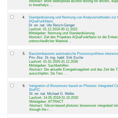
Abstract:
More widespread alcohol testing for drivers, es
to breathalys ...
4
.
Standardisierung und Normung von Analysemethoden zur Qua
AQuaFunkNano
Dr. rer. nat. Ute Resch-Genger
Laufzeit: 01.12.2019-30.11.2022
Mittelgeber: Normung und Standardisierung
Abstract:
Ziel des Projektes AQuaFunkNano ist die Entwic
unterschiedlicher Material ...
5
.
Bausteinbasierte automatische Prozesssynthese intensivi
Priv.-Doz. Dr.-Ing. habil. Erik Esche
Laufzeit: 01.01.2025-31.12.2026
Mittelgeber: Sachbeihilfen
Abstract:
Die aktuelle Energieknappheit und das Ziel die 
ausschöpfen. Da Tren ...
6
.
Integration of Biosensors based on Photonic Integrated Ci
BioPIC
Dr. rer. nat. Michael G. Weller
Laufzeit: 14.05.2019-31.10.2020
Mittelgeber: ATTRACT
Abstract:
Silicon-based photonic biosensors integrated in
through the r ...