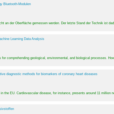
y Bluetooth-Modulen
dicht an der Oberfläche gemessen werden. Der letzte Stand der Technik ist d
achine Learning Data Analysis
 for comprehending geological, environmental, and biological processes. How
ative diagnostic methods for biomarkers of coronary heart diseases
in the EU. Cardiovascular disease, for instance, presents around 11 million n
ivstoffen