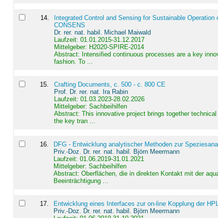
14
.
Integrated Control and Sensing for Sustainable Operation 
CONSENS
Dr. rer. nat. habil. Michael Maiwald
Laufzeit: 01.01.2015-31.12.2017
Mittelgeber: H2020-SPIRE-2014
Abstract:
Intensified continuous processes are a key innov
fashion. To ...
15
.
Crafting Documents, c. 500 - c. 800 CE
Prof. Dr. rer. nat. Ira Rabin
Laufzeit: 01.03.2023-28.02.2026
Mittelgeber: Sachbeihilfen
Abstract:
This innovative project brings together technica
the key tran ...
16
.
DFG - Entwicklung analytischer Methoden zur Speziesanal
Priv.-Doz. Dr. rer. nat. habil. Björn Meermann
Laufzeit: 01.06.2019-31.01.2021
Mittelgeber: Sachbeihilfen
Abstract:
Oberflächen, die in direkten Kontakt mit der aq
Beeinträchtigung ...
17
.
Entwicklung eines Interfaces zur on-line Kopplung der HP
Priv.-Doz. Dr. rer. nat. habil. Björn Meermann