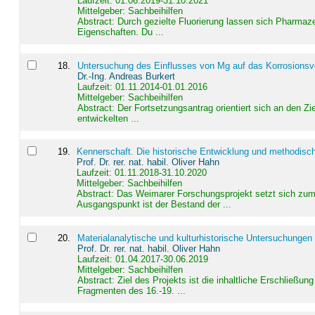
Laufzeit: 01.06.2019-31.10.2021
Mittelgeber: Sachbeihilfen
Abstract:
Durch gezielte Fluorierung lassen sich Pharmaze
Eigenschaften. Du ...
18
.
Untersuchung des Einflusses von Mg auf das Korrosionsver
Dr.-Ing. Andreas Burkert
Laufzeit: 01.11.2014-01.01.2016
Mittelgeber: Sachbeihilfen
Abstract:
Der Fortsetzungsantrag orientiert sich an den Z
entwickelten ...
19
.
Kennerschaft. Die historische Entwicklung und methodisc
Prof. Dr. rer. nat. habil. Oliver Hahn
Laufzeit: 01.11.2018-31.10.2020
Mittelgeber: Sachbeihilfen
Abstract:
Das Weimarer Forschungsprojekt setzt sich zum 
Ausgangspunkt ist der Bestand der ...
20
.
Materialanalytische und kulturhistorische Untersuchungen 
Prof. Dr. rer. nat. habil. Oliver Hahn
Laufzeit: 01.04.2017-30.06.2019
Mittelgeber: Sachbeihilfen
Abstract:
Ziel des Projekts ist die inhaltliche Erschließ
Fragmenten des 16.-19. ...