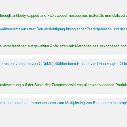
 through antibody-capped and Fab-capped mesoporous materials immobilized on
hlten Abfällen unter Berücksichtigung biologischer Testergebnisse und der
te verschiedener, ausgewählter Abfallarten mit Methoden des gekoppelten 
rrosionsverhalten von CrNi(Mo)-Stählen beim Einsatz vor Ort erzeugter Chlo
alitätsbewertung auf der Basis des Zusammenwirkens aller wertbildenden Pr
 mit photonischen Immunsensoren zum Multiplexing von Biomarkern in kompl