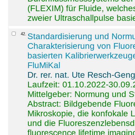
(FLEXIM) für Fluide, welche
zweier Ultraschallpulse basie
42
.
Standardisierung und Norm
Charakterisierung von Fluo
basierten Kalibrierwerkzeug
FluMiKal
Dr. rer. nat. Ute Resch-Gen
Laufzeit: 01.10.2022-30.09
Mittelgeber: Normung und S
Abstract:
Bildgebende Fluore
Mikroskopie, die konfokale
und die Fluoreszenzlebensd
fluorescence lifetime imaging