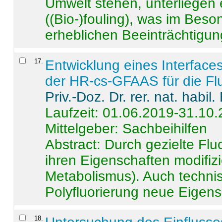
Umwelt stehen, unterliege
((Bio-)fouling), was im Beson
erheblichen Beeinträchtigung
17
.
Entwicklung eines Interface
der HR-cs-GFAAS für die Flu
Priv.-Doz. Dr. rer. nat. habi
Laufzeit: 01.06.2019-31.10
Mittelgeber: Sachbeihilfen
Abstract:
Durch gezielte Flu
ihren Eigenschaften modifizi
Metabolismus). Auch techni
Polyfluorierung neue Eigensc
18
.