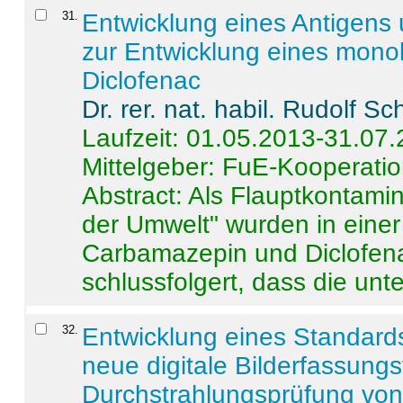
31
.
Entwicklung eines Antigens
zur Entwicklung eines monok
Diclofenac
Dr. rer. nat. habil. Rudolf S
Laufzeit: 01.05.2013-31.07
Mittelgeber: FuE-Kooperatio
Abstract:
Als Flauptkontamin
der Umwelt" wurden in ein
Carbamazepin und Diclofena
schlussfolgert, dass die unter
32
.
Entwicklung eines Standards
neue digitale Bilderfassungs
Durchstrahlungsprüfung vo