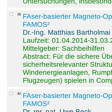
Untersuchungen, insbesonde
39
.
FAser-basierter Magneto-Op
FAMOS²
Dr.-Ing. Matthias Bartholmai
Laufzeit: 01.04.2014-31.03
Mittelgeber: Sachbeihilfen
Abstract:
Für die sichere Ü
sicherheitsrelevanter Strukt
Windenergieanlagen, Rumpf-
Flugzeugen) spielen in Compo
40
.
FAser-basierter Magneto-Op
FAMOS²
Dr. rer. nat. Uwe Beck