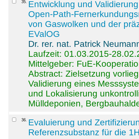
35
.
Entwicklung und Validierung 
Open-Path-Fernerkundungsm
von Gaswolken und der präz
EValOG
Dr. rer. nat. Patrick Neuman
Laufzeit: 01.03.2015-28.02
Mittelgeber: FuE-Kooperatio
Abstract:
Zielsetzung vorlie
Validierung eines Messsyst
und Lokalisierung unkontrol
Mülldeponien, Bergbauhalde
36
.
Evaluierung und Zertifizier
Referenzsubstanz für die 