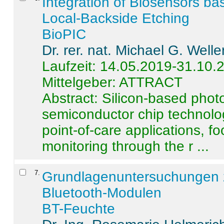
Integration of Biosensors ba
Local-Backside Etching
BioPIC
Dr. rer. nat. Michael G. Welle
Laufzeit: 14.05.2019-31.10.
Mittelgeber: ATTRACT
Abstract:
Silicon-based photo
semiconductor chip technolo
point-of-care applications, f
monitoring through the r ...
7
.
Grundlagenuntersuchungen 
Bluetooth-Modulen
BT-Feuchte