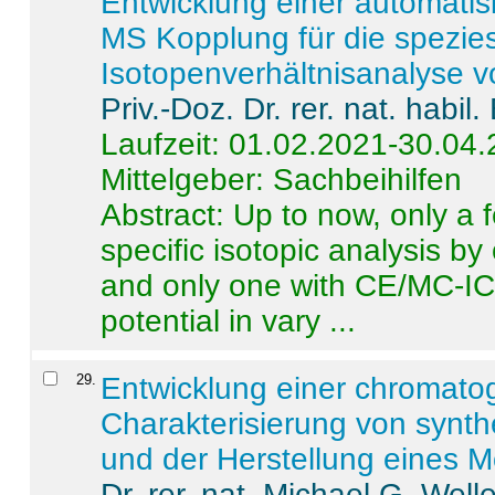
Entwicklung einer automatisi
MS Kopplung für die spezies
Isotopenverhältnisanalyse 
Priv.-Doz. Dr. rer. nat. habi
Laufzeit: 01.02.2021-30.04
Mittelgeber: Sachbeihilfen
Abstract:
Up to now, only a 
specific isotopic analysis 
and only one with CE/MC-ICP
potential in vary ...
29
.
Entwicklung einer chromat
Charakterisierung von synt
und der Herstellung eines M
Dr. rer. nat. Michael G. Welle