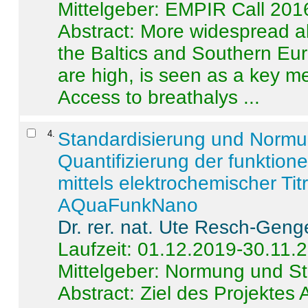
Mittelgeber: EMPIR Call 201
Abstract:
More widespread alc
the Baltics and Southern Eur
are high, is seen as a key m
Access to breathalys ...
4
.
Standardisierung und Norm
Quantifizierung der funktion
mittels elektrochemischer Ti
AQuaFunkNano
Dr. rer. nat. Ute Resch-Geng
Laufzeit: 01.12.2019-30.11.
Mittelgeber: Normung und St
Abstract:
Ziel des Projektes