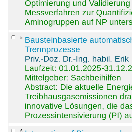
Optimierung und Validierun
Messverfahren zur Quantifiz
Aminogruppen auf NP untersch
5
.
Bausteinbasierte automatisc
Trennprozesse
Priv.-Doz. Dr.-Ing. habil. Eri
Laufzeit: 01.01.2025-31.12.
Mittelgeber: Sachbeihilfen
Abstract:
Die aktuelle Energi
Treibhausgasemissionen dras
innovative Lösungen, die das
Prozessintensivierung (PI) a
6
.