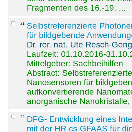
Fragmenten des 16.-19. ...
21
.
Selbstreferenzierte Photon
für bildgebende Anwendun
Dr. rer. nat. Ute Resch-Gen
Laufzeit: 01.10.2016-31.10
Mittelgeber: Sachbeihilfen
Abstract:
Selbstreferenzier
Nanosensoren für bildgeb
aufkonvertierende Nanomate
anorganische Nanokristalle, 
22
.
DFG- Entwicklung eines Int
mit der HR-cs-GFAAS für die