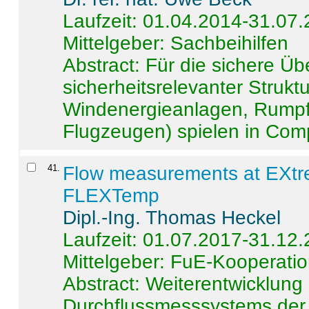
Laufzeit: 01.04.2014-31.07
Mittelgeber: Sachbeihilfen
Abstract:
Für die sichere Ü
sicherheitsrelevanter Strukt
Windenergieanlagen, Rumpf-
Flugzeugen) spielen in Compo
41
.
Flow measurements at EXtr
FLEXTemp
Dipl.-Ing. Thomas Heckel
Laufzeit: 01.07.2017-31.12
Mittelgeber: FuE-Kooperatio
Abstract:
Weiterentwicklun
Durchflussmesssystems der 