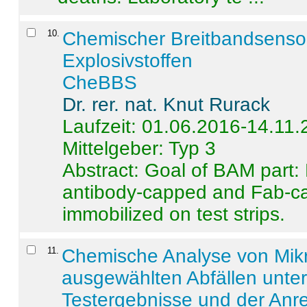
10
.
Chemischer Breitbandsenso
Explosivstoffen
CheBBS
Dr. rer. nat. Knut Rurack
Laufzeit: 01.06.2016-14.11
Mittelgeber: Typ 3
Abstract:
Goal of BAM part: 
antibody-capped and Fab-c
immobilized on test strips.
11
.
Chemische Analyse von Mik
ausgewählten Abfällen unter
Testergebnisse und der Anr