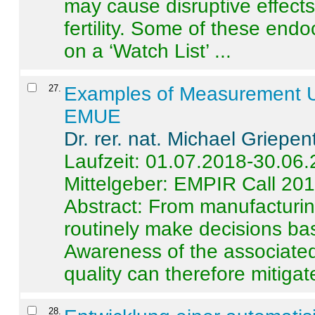
may cause disruptive effects
fertility. Some of these end
on a ‘Watch List’ ...
27
.
Examples of Measurement Un
EMUE
Dr. rer. nat. Michael Griepen
Laufzeit: 01.07.2018-30.06
Mittelgeber: EMPIR Call 20
Abstract:
From manufacturing
routinely make decisions b
Awareness of the associated
quality can therefore mitigate 
28
.