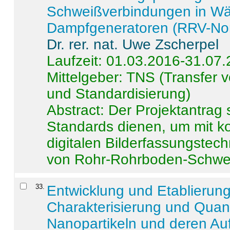
Schweißverbindungen in W
Dampfgeneratoren (RRV-No
Dr. rer. nat. Uwe Zscherpel
Laufzeit: 01.03.2016-31.07
Mittelgeber: TNS (Transfer
und Standardisierung)
Abstract:
Der Projektantrag 
Standards dienen, um mit k
digitalen Bilderfassungstec
von Rohr-Rohrboden-Schwei
33
.
Entwicklung und Etablierun
Charakterisierung und Quant
Nanopartikeln und deren Au