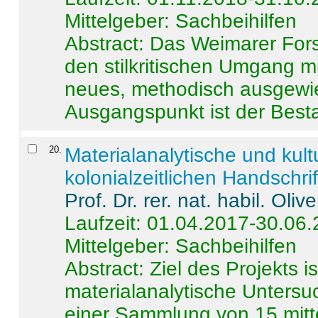
Mittelgeber: Sachbeihilfen
Abstract:
Das Weimarer Forsc
den stilkritischen Umgang m
neues, methodisch ausgewi
Ausgangspunkt ist der Besta
20
.
Materialanalytische und kul
kolonialzeitlichen Handschri
Prof. Dr. rer. nat. habil. Oli
Laufzeit: 01.04.2017-30.06
Mittelgeber: Sachbeihilfen
Abstract:
Ziel des Projekts i
materialanalytische Unters
einer Sammlung von 15 mitt