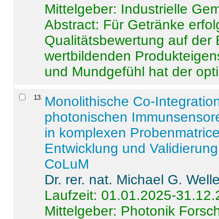
Mittelgeber: Industrielle G
Abstract:
Für Getränke erfol
Qualitätsbewertung auf der
wertbildenden Produkteige
und Mundgefühl hat der opti
13
.
Monolithische Co-Integrati
photonischen Immunsensore
in komplexen Probenmatrice
Entwicklung und Validieru
CoLuM
Dr. rer. nat. Michael G. Welle
Laufzeit: 01.01.2025-31.12
Mittelgeber: Photonik Fors