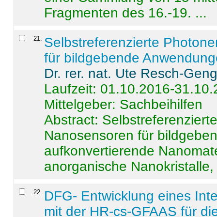
Fragmenten des 16.-19. ...
21
.
Selbstreferenzierte Photon
für bildgebende Anwendun
Dr. rer. nat. Ute Resch-Gen
Laufzeit: 01.10.2016-31.10
Mittelgeber: Sachbeihilfen
Abstract:
Selbstreferenzier
Nanosensoren für bildgeb
aufkonvertierende Nanomate
anorganische Nanokristalle, 
22
.
DFG- Entwicklung eines Int
mit der HR-cs-GFAAS für die