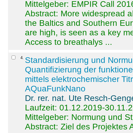
Mittelgeber: EMPIR Call 201
Abstract:
More widespread alc
the Baltics and Southern Eur
are high, is seen as a key m
Access to breathalys ...
4
.
Standardisierung und Norm
Quantifizierung der funktion
mittels elektrochemischer Ti
AQuaFunkNano
Dr. rer. nat. Ute Resch-Geng
Laufzeit: 01.12.2019-30.11.
Mittelgeber: Normung und St
Abstract:
Ziel des Projektes