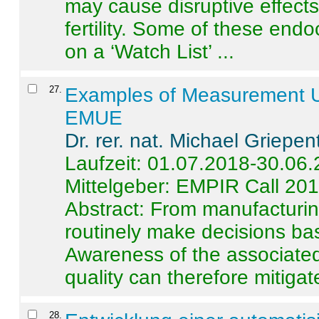
may cause disruptive effects
fertility. Some of these end
on a ‘Watch List’ ...
27
.
Examples of Measurement Un
EMUE
Dr. rer. nat. Michael Griepen
Laufzeit: 01.07.2018-30.06
Mittelgeber: EMPIR Call 20
Abstract:
From manufacturing
routinely make decisions b
Awareness of the associated
quality can therefore mitigate 
28
.