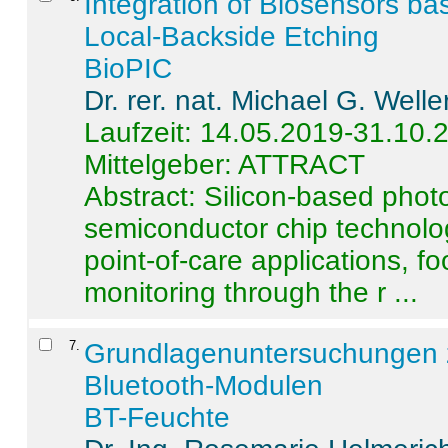
Integration of Biosensors ba
Local-Backside Etching
BioPIC
Dr. rer. nat. Michael G. Welle
Laufzeit: 14.05.2019-31.10.
Mittelgeber: ATTRACT
Abstract:
Silicon-based photo
semiconductor chip technolo
point-of-care applications, f
monitoring through the r ...
7
.
Grundlagenuntersuchungen 
Bluetooth-Modulen
BT-Feuchte