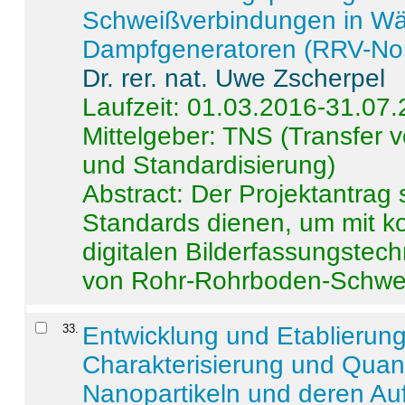
Schweißverbindungen in W
Dampfgeneratoren (RRV-No
Dr. rer. nat. Uwe Zscherpel
Laufzeit: 01.03.2016-31.07
Mittelgeber: TNS (Transfer
und Standardisierung)
Abstract:
Der Projektantrag 
Standards dienen, um mit k
digitalen Bilderfassungstec
von Rohr-Rohrboden-Schwei
33
.
Entwicklung und Etablierun
Charakterisierung und Quant
Nanopartikeln und deren Au