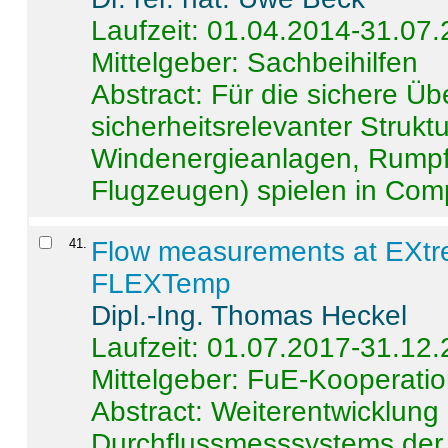
Laufzeit: 01.04.2014-31.07
Mittelgeber: Sachbeihilfen
Abstract:
Für die sichere Ü
sicherheitsrelevanter Strukt
Windenergieanlagen, Rumpf-
Flugzeugen) spielen in Compo
41
.
Flow measurements at EXtr
FLEXTemp
Dipl.-Ing. Thomas Heckel
Laufzeit: 01.07.2017-31.12
Mittelgeber: FuE-Kooperatio
Abstract:
Weiterentwicklun
Durchflussmesssystems der 