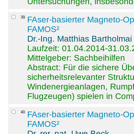
Untersuchungen, insbesonde
39
.
FAser-basierter Magneto-Op
FAMOS²
Dr.-Ing. Matthias Bartholmai
Laufzeit: 01.04.2014-31.03
Mittelgeber: Sachbeihilfen
Abstract:
Für die sichere Ü
sicherheitsrelevanter Strukt
Windenergieanlagen, Rumpf-
Flugzeugen) spielen in Compo
40
.
FAser-basierter Magneto-Op
FAMOS²
Dr. rer. nat. Uwe Beck