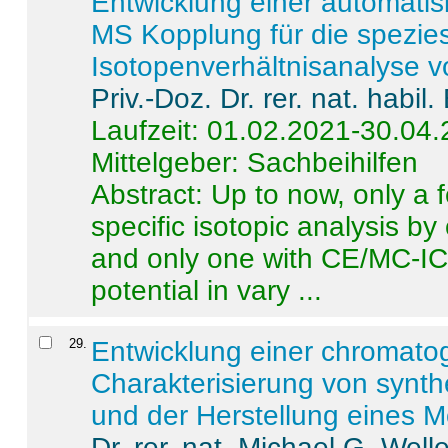
Entwicklung einer automatisi
MS Kopplung für die spezies
Isotopenverhältnisanalyse 
Priv.-Doz. Dr. rer. nat. habi
Laufzeit: 01.02.2021-30.04
Mittelgeber: Sachbeihilfen
Abstract:
Up to now, only a 
specific isotopic analysis 
and only one with CE/MC-ICP
potential in vary ...
29
.
Entwicklung einer chromat
Charakterisierung von synt
und der Herstellung eines M
Dr. rer. nat. Michael G. Welle