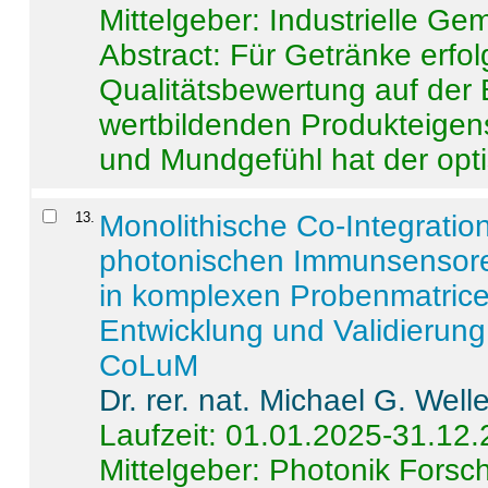
Mittelgeber: Industrielle G
Abstract:
Für Getränke erfol
Qualitätsbewertung auf der
wertbildenden Produkteige
und Mundgefühl hat der opti
13
.
Monolithische Co-Integrati
photonischen Immunsensore
in komplexen Probenmatrice
Entwicklung und Validieru
CoLuM
Dr. rer. nat. Michael G. Welle
Laufzeit: 01.01.2025-31.12
Mittelgeber: Photonik Fors