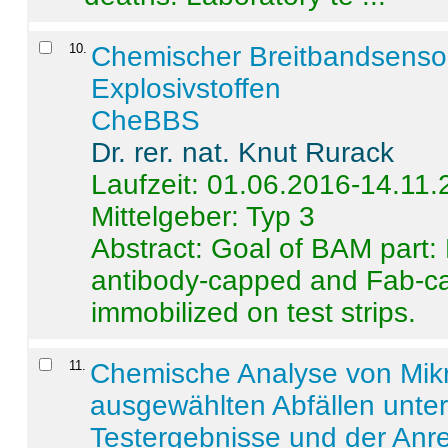
10
.
Chemischer Breitbandsenso
Explosivstoffen
CheBBS
Dr. rer. nat. Knut Rurack
Laufzeit: 01.06.2016-14.11
Mittelgeber: Typ 3
Abstract:
Goal of BAM part: 
antibody-capped and Fab-c
immobilized on test strips.
11
.
Chemische Analyse von Mik
ausgewählten Abfällen unter
Testergebnisse und der Anr