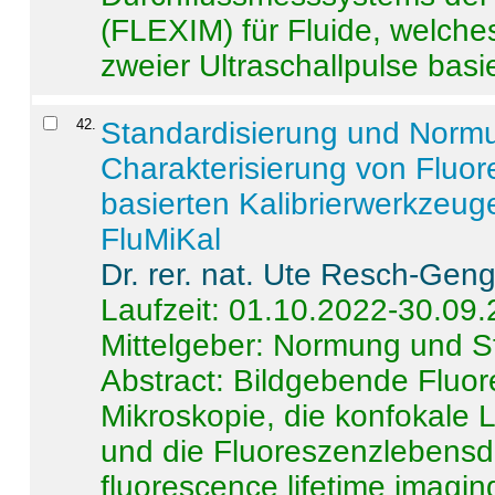
(FLEXIM) für Fluide, welche
zweier Ultraschallpulse basie
42
.
Standardisierung und Norm
Charakterisierung von Fluo
basierten Kalibrierwerkzeug
FluMiKal
Dr. rer. nat. Ute Resch-Gen
Laufzeit: 01.10.2022-30.09
Mittelgeber: Normung und S
Abstract:
Bildgebende Fluore
Mikroskopie, die konfokale
und die Fluoreszenzlebensd
fluorescence lifetime imaging