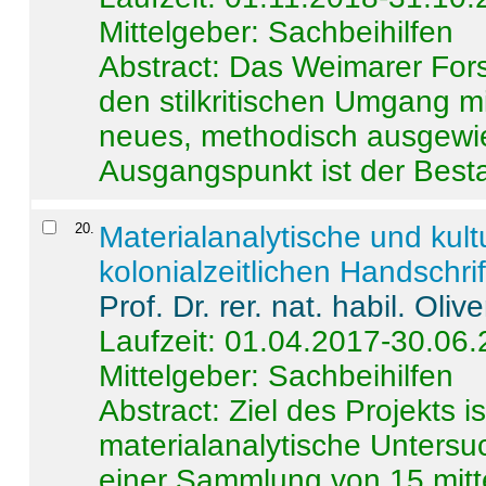
Mittelgeber: Sachbeihilfen
Abstract:
Das Weimarer Forsc
den stilkritischen Umgang m
neues, methodisch ausgewi
Ausgangspunkt ist der Besta
20
.
Materialanalytische und kul
kolonialzeitlichen Handschri
Prof. Dr. rer. nat. habil. Oli
Laufzeit: 01.04.2017-30.06
Mittelgeber: Sachbeihilfen
Abstract:
Ziel des Projekts i
materialanalytische Unters
einer Sammlung von 15 mitt