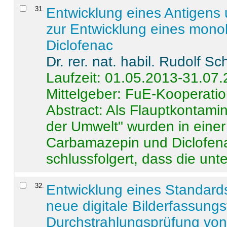
31
.
Entwicklung eines Antigens
zur Entwicklung eines monok
Diclofenac
Dr. rer. nat. habil. Rudolf S
Laufzeit: 01.05.2013-31.07
Mittelgeber: FuE-Kooperatio
Abstract:
Als Flauptkontamin
der Umwelt" wurden in ein
Carbamazepin und Diclofena
schlussfolgert, dass die unter
32
.
Entwicklung eines Standards
neue digitale Bilderfassungs
Durchstrahlungsprüfung vo