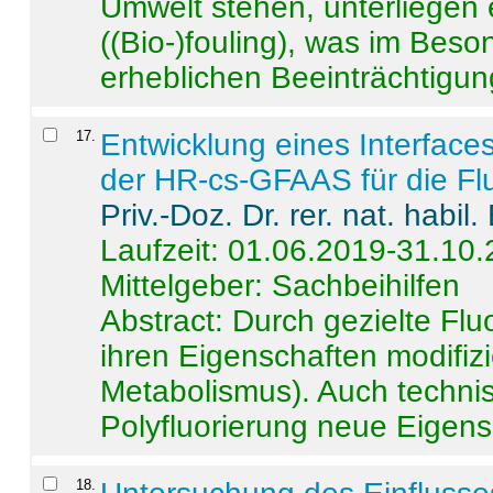
Umwelt stehen, unterliege
((Bio-)fouling), was im Beson
erheblichen Beeinträchtigung
17
.
Entwicklung eines Interface
der HR-cs-GFAAS für die Flu
Priv.-Doz. Dr. rer. nat. habi
Laufzeit: 01.06.2019-31.10
Mittelgeber: Sachbeihilfen
Abstract:
Durch gezielte Flu
ihren Eigenschaften modifizi
Metabolismus). Auch techni
Polyfluorierung neue Eigensc
18
.