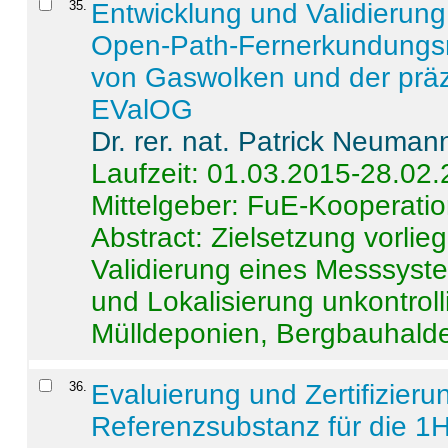
35
.
Entwicklung und Validierung 
Open-Path-Fernerkundungsm
von Gaswolken und der präz
EValOG
Dr. rer. nat. Patrick Neuman
Laufzeit: 01.03.2015-28.02
Mittelgeber: FuE-Kooperatio
Abstract:
Zielsetzung vorlie
Validierung eines Messsyst
und Lokalisierung unkontrol
Mülldeponien, Bergbauhalde
36
.
Evaluierung und Zertifizier
Referenzsubstanz für die 