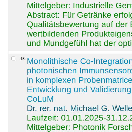
Mittelgeber: Industrielle G
Abstract:
Für Getränke erfol
Qualitätsbewertung auf der
wertbildenden Produkteige
und Mundgefühl hat der opti
13
.
Monolithische Co-Integrati
photonischen Immunsensore
in komplexen Probenmatrice
Entwicklung und Validieru
CoLuM
Dr. rer. nat. Michael G. Welle
Laufzeit: 01.01.2025-31.12
Mittelgeber: Photonik Fors