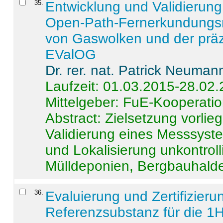
35
.
Entwicklung und Validierung 
Open-Path-Fernerkundungsm
von Gaswolken und der präz
EValOG
Dr. rer. nat. Patrick Neuman
Laufzeit: 01.03.2015-28.02
Mittelgeber: FuE-Kooperatio
Abstract:
Zielsetzung vorlie
Validierung eines Messsyst
und Lokalisierung unkontrol
Mülldeponien, Bergbauhalde
36
.
Evaluierung und Zertifizier
Referenzsubstanz für die 