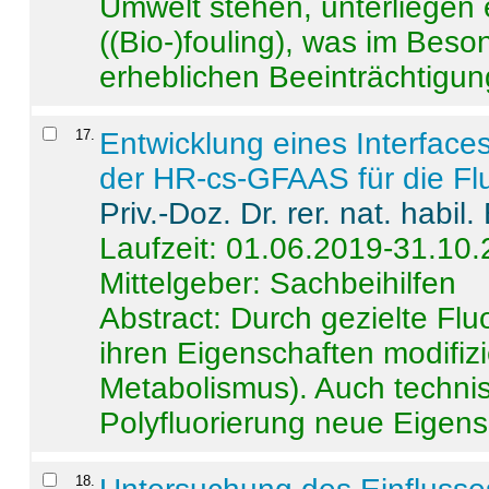
Umwelt stehen, unterliege
((Bio-)fouling), was im Beson
erheblichen Beeinträchtigung
17
.
Entwicklung eines Interface
der HR-cs-GFAAS für die Flu
Priv.-Doz. Dr. rer. nat. habi
Laufzeit: 01.06.2019-31.10
Mittelgeber: Sachbeihilfen
Abstract:
Durch gezielte Flu
ihren Eigenschaften modifizi
Metabolismus). Auch techni
Polyfluorierung neue Eigensc
18
.