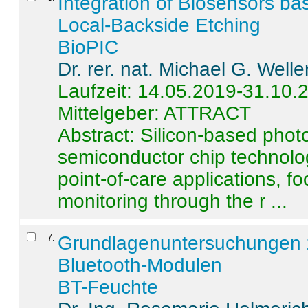
Integration of Biosensors ba
Local-Backside Etching
BioPIC
Dr. rer. nat. Michael G. Welle
Laufzeit: 14.05.2019-31.10.
Mittelgeber: ATTRACT
Abstract:
Silicon-based photo
semiconductor chip technolo
point-of-care applications, f
monitoring through the r ...
7
.
Grundlagenuntersuchungen 
Bluetooth-Modulen
BT-Feuchte