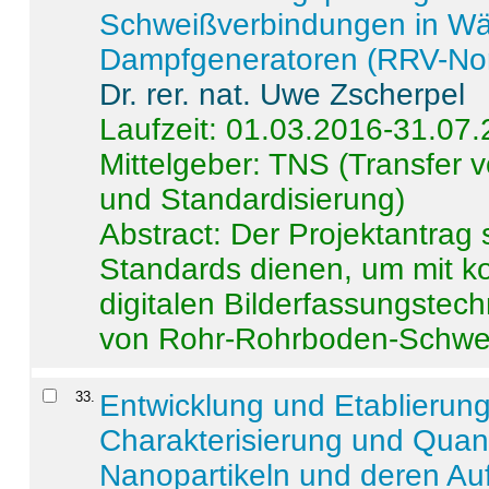
Schweißverbindungen in W
Dampfgeneratoren (RRV-No
Dr. rer. nat. Uwe Zscherpel
Laufzeit: 01.03.2016-31.07
Mittelgeber: TNS (Transfer
und Standardisierung)
Abstract:
Der Projektantrag 
Standards dienen, um mit k
digitalen Bilderfassungstec
von Rohr-Rohrboden-Schwei
33
.
Entwicklung und Etablierun
Charakterisierung und Quant
Nanopartikeln und deren Au