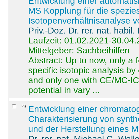
Entwicklung einer automatisi
MS Kopplung für die spezies
Isotopenverhältnisanalyse 
Priv.-Doz. Dr. rer. nat. habi
Laufzeit: 01.02.2021-30.04
Mittelgeber: Sachbeihilfen
Abstract:
Up to now, only a 
specific isotopic analysis 
and only one with CE/MC-ICP
potential in vary ...
29
.
Entwicklung einer chromat
Charakterisierung von synt
und der Herstellung eines M
Dr. rer. nat. Michael G. Welle