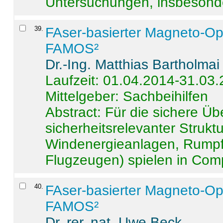
Untersuchungen, insbesonde
39
.
FAser-basierter Magneto-Op
FAMOS²
Dr.-Ing. Matthias Bartholmai
Laufzeit: 01.04.2014-31.03
Mittelgeber: Sachbeihilfen
Abstract:
Für die sichere Ü
sicherheitsrelevanter Strukt
Windenergieanlagen, Rumpf-
Flugzeugen) spielen in Compo
40
.
FAser-basierter Magneto-Op
FAMOS²
Dr. rer. nat. Uwe Beck