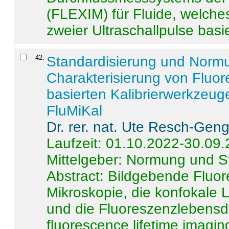
(FLEXIM) für Fluide, welche
zweier Ultraschallpulse basie
42
.
Standardisierung und Norm
Charakterisierung von Fluo
basierten Kalibrierwerkzeug
FluMiKal
Dr. rer. nat. Ute Resch-Gen
Laufzeit: 01.10.2022-30.09
Mittelgeber: Normung und S
Abstract:
Bildgebende Fluore
Mikroskopie, die konfokale
und die Fluoreszenzlebensd
fluorescence lifetime imaging