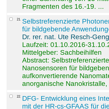
Fragmenten des 16.-19. ...
21
.
Selbstreferenzierte Photon
für bildgebende Anwendun
Dr. rer. nat. Ute Resch-Gen
Laufzeit: 01.10.2016-31.10
Mittelgeber: Sachbeihilfen
Abstract:
Selbstreferenzier
Nanosensoren für bildgeb
aufkonvertierende Nanomate
anorganische Nanokristalle, 
22
.
DFG- Entwicklung eines Int
mit der HR-cs-GFAAS für die