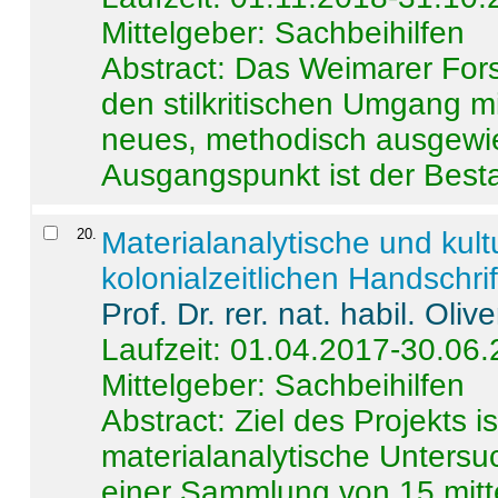
Mittelgeber: Sachbeihilfen
Abstract:
Das Weimarer Forsc
den stilkritischen Umgang m
neues, methodisch ausgewi
Ausgangspunkt ist der Besta
20
.
Materialanalytische und kul
kolonialzeitlichen Handschri
Prof. Dr. rer. nat. habil. Oli
Laufzeit: 01.04.2017-30.06
Mittelgeber: Sachbeihilfen
Abstract:
Ziel des Projekts i
materialanalytische Unters
einer Sammlung von 15 mitt