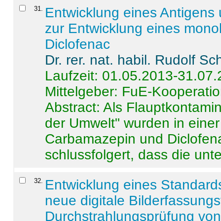
31
.
Entwicklung eines Antigens
zur Entwicklung eines monok
Diclofenac
Dr. rer. nat. habil. Rudolf S
Laufzeit: 01.05.2013-31.07
Mittelgeber: FuE-Kooperatio
Abstract:
Als Flauptkontamin
der Umwelt" wurden in ein
Carbamazepin und Diclofena
schlussfolgert, dass die unter
32
.
Entwicklung eines Standards
neue digitale Bilderfassungs
Durchstrahlungsprüfung vo