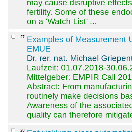
may cause disruptive effects
fertility. Some of these end
on a ‘Watch List’ ...
27
.
Examples of Measurement Un
EMUE
Dr. rer. nat. Michael Griepen
Laufzeit: 01.07.2018-30.06
Mittelgeber: EMPIR Call 20
Abstract:
From manufacturing
routinely make decisions b
Awareness of the associated
quality can therefore mitigate 
28
.