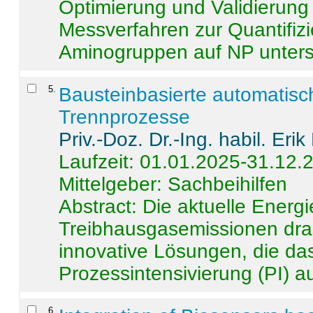
Optimierung und Validierun
Messverfahren zur Quantifiz
Aminogruppen auf NP untersch
5
.
Bausteinbasierte automatisc
Trennprozesse
Priv.-Doz. Dr.-Ing. habil. Eri
Laufzeit: 01.01.2025-31.12.
Mittelgeber: Sachbeihilfen
Abstract:
Die aktuelle Energi
Treibhausgasemissionen dras
innovative Lösungen, die das
Prozessintensivierung (PI) a
6
.