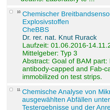
10
.
Chemischer Breitbandsenso
Explosivstoffen
CheBBS
Dr. rer. nat. Knut Rurack
Laufzeit: 01.06.2016-14.11
Mittelgeber: Typ 3
Abstract:
Goal of BAM part: 
antibody-capped and Fab-c
immobilized on test strips.
11
.
Chemische Analyse von Mik
ausgewählten Abfällen unter
Testergebnisse und der Anr