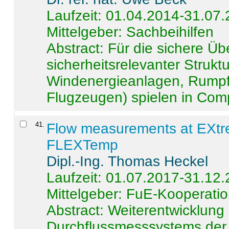
Laufzeit: 01.04.2014-31.07
Mittelgeber: Sachbeihilfen
Abstract:
Für die sichere Ü
sicherheitsrelevanter Strukt
Windenergieanlagen, Rumpf-
Flugzeugen) spielen in Compo
41
.
Flow measurements at EXtr
FLEXTemp
Dipl.-Ing. Thomas Heckel
Laufzeit: 01.07.2017-31.12
Mittelgeber: FuE-Kooperatio
Abstract:
Weiterentwicklun
Durchflussmesssystems der 