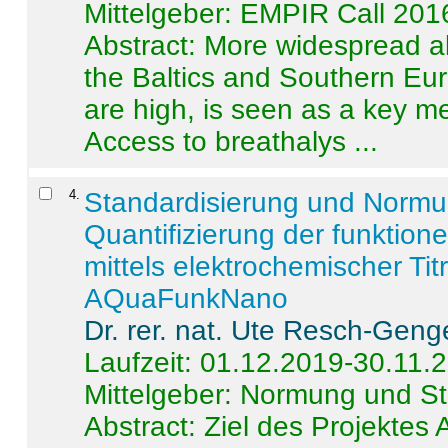
Mittelgeber: EMPIR Call 201
Abstract:
More widespread alc
the Baltics and Southern Eur
are high, is seen as a key m
Access to breathalys ...
4
.
Standardisierung und Norm
Quantifizierung der funktion
mittels elektrochemischer Ti
AQuaFunkNano
Dr. rer. nat. Ute Resch-Geng
Laufzeit: 01.12.2019-30.11.
Mittelgeber: Normung und St
Abstract:
Ziel des Projektes