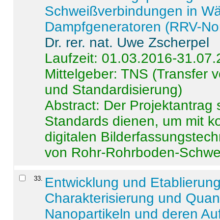
Schweißverbindungen in W
Dampfgeneratoren (RRV-No
Dr. rer. nat. Uwe Zscherpel
Laufzeit: 01.03.2016-31.07
Mittelgeber: TNS (Transfer
und Standardisierung)
Abstract:
Der Projektantrag 
Standards dienen, um mit k
digitalen Bilderfassungstec
von Rohr-Rohrboden-Schwei
33
.
Entwicklung und Etablierun
Charakterisierung und Quant
Nanopartikeln und deren Au