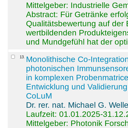
Mittelgeber: Industrielle G
Abstract:
Für Getränke erfol
Qualitätsbewertung auf der
wertbildenden Produkteige
und Mundgefühl hat der opti
13
.
Monolithische Co-Integrati
photonischen Immunsensore
in komplexen Probenmatrice
Entwicklung und Validieru
CoLuM
Dr. rer. nat. Michael G. Welle
Laufzeit: 01.01.2025-31.12
Mittelgeber: Photonik Fors