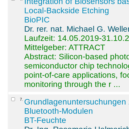
Integration of Biosensors ba
Local-Backside Etching
BioPIC
Dr. rer. nat. Michael G. Welle
Laufzeit: 14.05.2019-31.10.
Mittelgeber: ATTRACT
Abstract:
Silicon-based photo
semiconductor chip technolo
point-of-care applications, f
monitoring through the r ...
7
.
Grundlagenuntersuchungen 
Bluetooth-Modulen
BT-Feuchte