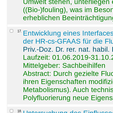
Umwelt stehen, unterliege
((Bio-)fouling), was im Beson
erheblichen Beeinträchtigung
17
.
Entwicklung eines Interface
der HR-cs-GFAAS für die Flu
Priv.-Doz. Dr. rer. nat. habi
Laufzeit: 01.06.2019-31.10
Mittelgeber: Sachbeihilfen
Abstract:
Durch gezielte Flu
ihren Eigenschaften modifizi
Metabolismus). Auch techni
Polyfluorierung neue Eigensc
18
.