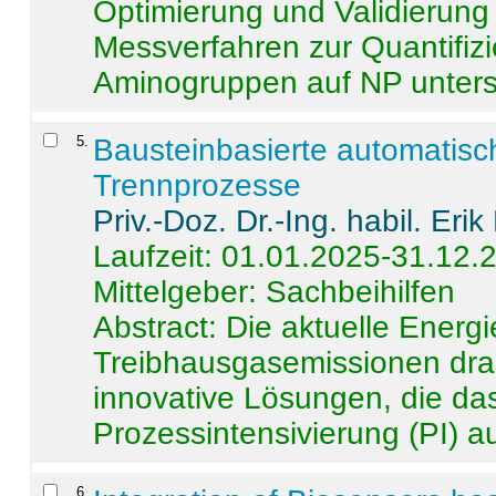
Optimierung und Validierun
Messverfahren zur Quantifiz
Aminogruppen auf NP untersch
5
.
Bausteinbasierte automatisc
Trennprozesse
Priv.-Doz. Dr.-Ing. habil. Eri
Laufzeit: 01.01.2025-31.12.
Mittelgeber: Sachbeihilfen
Abstract:
Die aktuelle Energi
Treibhausgasemissionen dras
innovative Lösungen, die das
Prozessintensivierung (PI) a
6
.