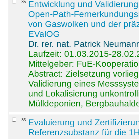
35
.
Entwicklung und Validierung 
Open-Path-Fernerkundungsm
von Gaswolken und der präz
EValOG
Dr. rer. nat. Patrick Neuman
Laufzeit: 01.03.2015-28.02
Mittelgeber: FuE-Kooperatio
Abstract:
Zielsetzung vorlie
Validierung eines Messsyst
und Lokalisierung unkontrol
Mülldeponien, Bergbauhalde
36
.
Evaluierung und Zertifizier
Referenzsubstanz für die 