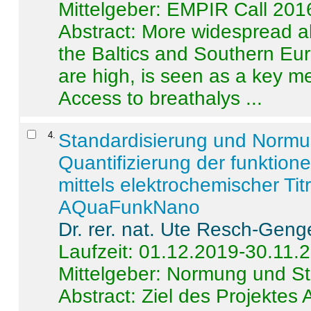
Mittelgeber: EMPIR Call 201
Abstract:
More widespread alc
the Baltics and Southern Eur
are high, is seen as a key m
Access to breathalys ...
4
.
Standardisierung und Norm
Quantifizierung der funktion
mittels elektrochemischer Ti
AQuaFunkNano
Dr. rer. nat. Ute Resch-Geng
Laufzeit: 01.12.2019-30.11.
Mittelgeber: Normung und St
Abstract:
Ziel des Projektes