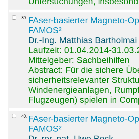
Untersuchungen, insbesonde
39
.
FAser-basierter Magneto-Op
FAMOS²
Dr.-Ing. Matthias Bartholmai
Laufzeit: 01.04.2014-31.03
Mittelgeber: Sachbeihilfen
Abstract:
Für die sichere Ü
sicherheitsrelevanter Strukt
Windenergieanlagen, Rumpf-
Flugzeugen) spielen in Compo
40
.
FAser-basierter Magneto-Op
FAMOS²
Dr. rer. nat. Uwe Beck