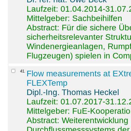
Laufzeit: 01.04.2014-31.07
Mittelgeber: Sachbeihilfen
Abstract:
Für die sichere Ü
sicherheitsrelevanter Strukt
Windenergieanlagen, Rumpf-
Flugzeugen) spielen in Compo
41
.
Flow measurements at EXtr
FLEXTemp
Dipl.-Ing. Thomas Heckel
Laufzeit: 01.07.2017-31.12
Mittelgeber: FuE-Kooperatio
Abstract:
Weiterentwicklun
Durchflussmesssystems der 