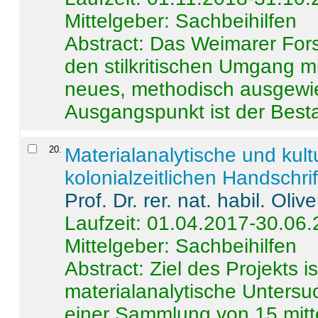
Mittelgeber: Sachbeihilfen
Abstract:
Das Weimarer Forsc
den stilkritischen Umgang m
neues, methodisch ausgewi
Ausgangspunkt ist der Besta
20
.
Materialanalytische und kul
kolonialzeitlichen Handschri
Prof. Dr. rer. nat. habil. Oli
Laufzeit: 01.04.2017-30.06
Mittelgeber: Sachbeihilfen
Abstract:
Ziel des Projekts i
materialanalytische Unters
einer Sammlung von 15 mitt