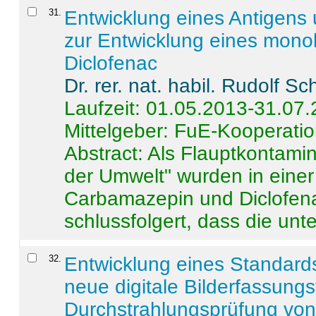
31
.
Entwicklung eines Antigens
zur Entwicklung eines monok
Diclofenac
Dr. rer. nat. habil. Rudolf S
Laufzeit: 01.05.2013-31.07
Mittelgeber: FuE-Kooperatio
Abstract:
Als Flauptkontamin
der Umwelt" wurden in ein
Carbamazepin und Diclofena
schlussfolgert, dass die unter
32
.
Entwicklung eines Standards
neue digitale Bilderfassungs
Durchstrahlungsprüfung vo