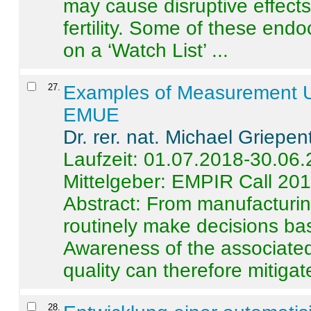
may cause disruptive effects
fertility. Some of these end
on a ‘Watch List’ ...
27
.
Examples of Measurement Un
EMUE
Dr. rer. nat. Michael Griepen
Laufzeit: 01.07.2018-30.06
Mittelgeber: EMPIR Call 20
Abstract:
From manufacturing
routinely make decisions b
Awareness of the associated
quality can therefore mitigate 
28
.