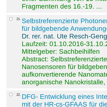
Fragmenten des 16.-19. ...
21
.
Selbstreferenzierte Photon
für bildgebende Anwendun
Dr. rer. nat. Ute Resch-Gen
Laufzeit: 01.10.2016-31.10
Mittelgeber: Sachbeihilfen
Abstract:
Selbstreferenzier
Nanosensoren für bildgeb
aufkonvertierende Nanomate
anorganische Nanokristalle, 
22
.
DFG- Entwicklung eines Int
mit der HR-cs-GFAAS für die