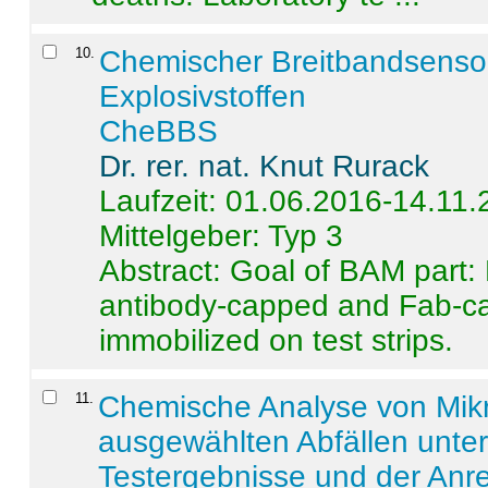
10
.
Chemischer Breitbandsenso
Explosivstoffen
CheBBS
Dr. rer. nat. Knut Rurack
Laufzeit: 01.06.2016-14.11
Mittelgeber: Typ 3
Abstract:
Goal of BAM part: 
antibody-capped and Fab-c
immobilized on test strips.
11
.
Chemische Analyse von Mik
ausgewählten Abfällen unter
Testergebnisse und der Anr