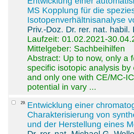
Entwicklung einer automatisi
MS Kopplung für die spezies
Isotopenverhältnisanalyse 
Priv.-Doz. Dr. rer. nat. habi
Laufzeit: 01.02.2021-30.04
Mittelgeber: Sachbeihilfen
Abstract:
Up to now, only a 
specific isotopic analysis 
and only one with CE/MC-ICP
potential in vary ...
29
.
Entwicklung einer chromat
Charakterisierung von synt
und der Herstellung eines M
Dr. rer. nat. Michael G. Welle