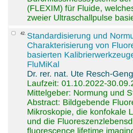
(FLEXIM) für Fluide, welche
zweier Ultraschallpulse basie
42
.
Standardisierung und Norm
Charakterisierung von Fluo
basierten Kalibrierwerkzeug
FluMiKal
Dr. rer. nat. Ute Resch-Gen
Laufzeit: 01.10.2022-30.09
Mittelgeber: Normung und S
Abstract:
Bildgebende Fluore
Mikroskopie, die konfokale
und die Fluoreszenzlebensd
fluorescence lifetime imaging