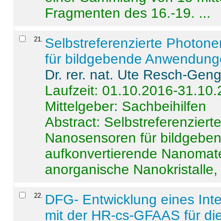
Fragmenten des 16.-19. ...
21
.
Selbstreferenzierte Photon
für bildgebende Anwendun
Dr. rer. nat. Ute Resch-Gen
Laufzeit: 01.10.2016-31.10
Mittelgeber: Sachbeihilfen
Abstract:
Selbstreferenzier
Nanosensoren für bildgeb
aufkonvertierende Nanomate
anorganische Nanokristalle, 
22
.
DFG- Entwicklung eines Int
mit der HR-cs-GFAAS für die