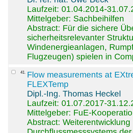
Laufzeit: 01.04.2014-31.07
Mittelgeber: Sachbeihilfen
Abstract:
Für die sichere Ü
sicherheitsrelevanter Strukt
Windenergieanlagen, Rumpf-
Flugzeugen) spielen in Compo
41
.
Flow measurements at EXtr
FLEXTemp
Dipl.-Ing. Thomas Heckel
Laufzeit: 01.07.2017-31.12
Mittelgeber: FuE-Kooperatio
Abstract:
Weiterentwicklun
Durchflussmesssystems der 