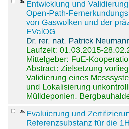
35
.
Entwicklung und Validierung 
Open-Path-Fernerkundungsm
von Gaswolken und der präz
EValOG
Dr. rer. nat. Patrick Neuman
Laufzeit: 01.03.2015-28.02
Mittelgeber: FuE-Kooperatio
Abstract:
Zielsetzung vorlie
Validierung eines Messsyst
und Lokalisierung unkontrol
Mülldeponien, Bergbauhalde
36
.
Evaluierung und Zertifizier
Referenzsubstanz für die 