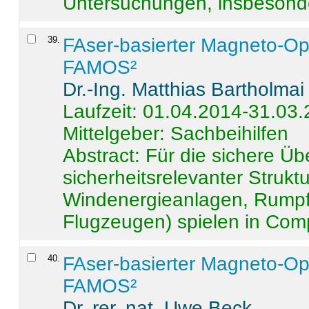
Untersuchungen, insbesonde
39
.
FAser-basierter Magneto-Op
FAMOS²
Dr.-Ing. Matthias Bartholmai
Laufzeit: 01.04.2014-31.03
Mittelgeber: Sachbeihilfen
Abstract:
Für die sichere Ü
sicherheitsrelevanter Strukt
Windenergieanlagen, Rumpf-
Flugzeugen) spielen in Compo
40
.
FAser-basierter Magneto-Op
FAMOS²
Dr. rer. nat. Uwe Beck