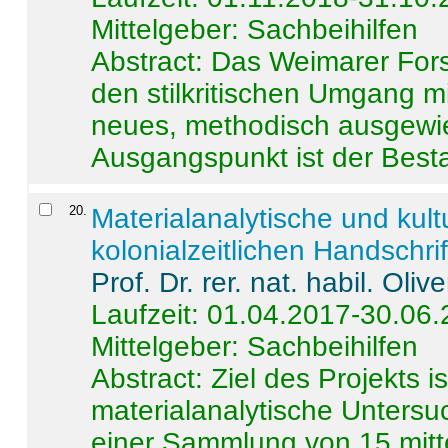
Mittelgeber: Sachbeihilfen
Abstract:
Das Weimarer Forsc
den stilkritischen Umgang m
neues, methodisch ausgewi
Ausgangspunkt ist der Besta
20
.
Materialanalytische und kul
kolonialzeitlichen Handschri
Prof. Dr. rer. nat. habil. Oli
Laufzeit: 01.04.2017-30.06
Mittelgeber: Sachbeihilfen
Abstract:
Ziel des Projekts i
materialanalytische Unters
einer Sammlung von 15 mitt