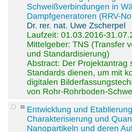
Schweißverbindungen in W
Dampfgeneratoren (RRV-No
Dr. rer. nat. Uwe Zscherpel
Laufzeit: 01.03.2016-31.07
Mittelgeber: TNS (Transfer
und Standardisierung)
Abstract:
Der Projektantrag 
Standards dienen, um mit k
digitalen Bilderfassungstec
von Rohr-Rohrboden-Schwei
33
.
Entwicklung und Etablierun
Charakterisierung und Quant
Nanopartikeln und deren Au