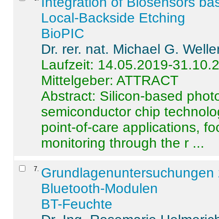
Integration of Biosensors ba
Local-Backside Etching
BioPIC
Dr. rer. nat. Michael G. Welle
Laufzeit: 14.05.2019-31.10.
Mittelgeber: ATTRACT
Abstract:
Silicon-based photo
semiconductor chip technolo
point-of-care applications, f
monitoring through the r ...
7
.
Grundlagenuntersuchungen 
Bluetooth-Modulen
BT-Feuchte