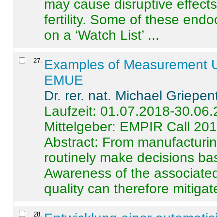
may cause disruptive effects
fertility. Some of these end
on a ‘Watch List’ ...
27
.
Examples of Measurement Un
EMUE
Dr. rer. nat. Michael Griepen
Laufzeit: 01.07.2018-30.06
Mittelgeber: EMPIR Call 20
Abstract:
From manufacturing
routinely make decisions b
Awareness of the associated
quality can therefore mitigate 
28
.