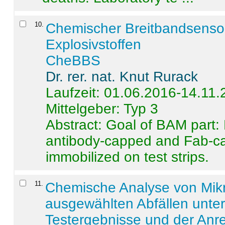
10
.
Chemischer Breitbandsenso
Explosivstoffen
CheBBS
Dr. rer. nat. Knut Rurack
Laufzeit: 01.06.2016-14.11
Mittelgeber: Typ 3
Abstract:
Goal of BAM part: 
antibody-capped and Fab-c
immobilized on test strips.
11
.
Chemische Analyse von Mik
ausgewählten Abfällen unter
Testergebnisse und der Anr