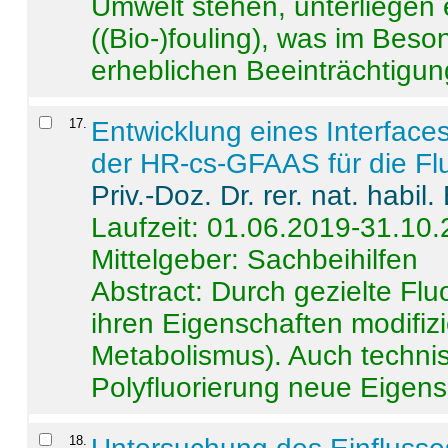
Umwelt stehen, unterliege
((Bio-)fouling), was im Beson
erheblichen Beeinträchtigung
17
.
Entwicklung eines Interface
der HR-cs-GFAAS für die Flu
Priv.-Doz. Dr. rer. nat. habi
Laufzeit: 01.06.2019-31.10
Mittelgeber: Sachbeihilfen
Abstract:
Durch gezielte Flu
ihren Eigenschaften modifizi
Metabolismus). Auch techni
Polyfluorierung neue Eigensc
18
.