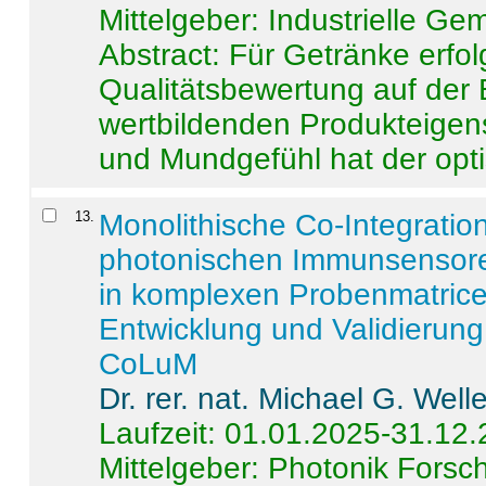
Mittelgeber: Industrielle G
Abstract:
Für Getränke erfol
Qualitätsbewertung auf der
wertbildenden Produkteige
und Mundgefühl hat der opti
13
.
Monolithische Co-Integrati
photonischen Immunsensore
in komplexen Probenmatrice
Entwicklung und Validieru
CoLuM
Dr. rer. nat. Michael G. Welle
Laufzeit: 01.01.2025-31.12
Mittelgeber: Photonik Fors