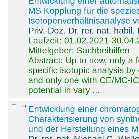
Entwicklung einer automatisi
MS Kopplung für die spezies
Isotopenverhältnisanalyse 
Priv.-Doz. Dr. rer. nat. habi
Laufzeit: 01.02.2021-30.04
Mittelgeber: Sachbeihilfen
Abstract:
Up to now, only a 
specific isotopic analysis 
and only one with CE/MC-ICP
potential in vary ...
29
.
Entwicklung einer chromat
Charakterisierung von synt
und der Herstellung eines M
Dr. rer. nat. Michael G. Welle