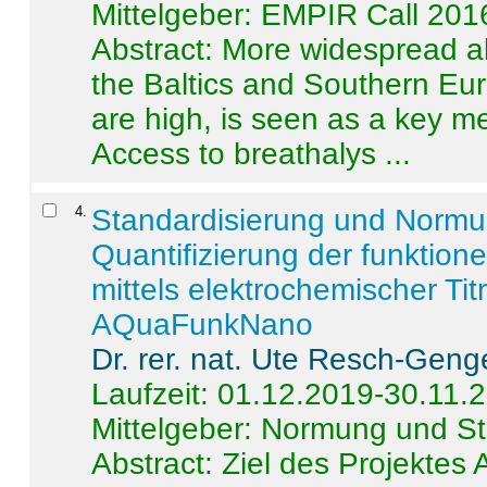
Mittelgeber: EMPIR Call 201
Abstract:
More widespread alc
the Baltics and Southern Eur
are high, is seen as a key m
Access to breathalys ...
4
.
Standardisierung und Norm
Quantifizierung der funktion
mittels elektrochemischer Ti
AQuaFunkNano
Dr. rer. nat. Ute Resch-Geng
Laufzeit: 01.12.2019-30.11.
Mittelgeber: Normung und St
Abstract:
Ziel des Projektes