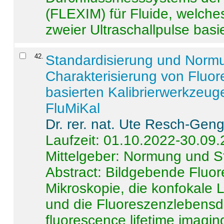
(FLEXIM) für Fluide, welche
zweier Ultraschallpulse basie
42
.
Standardisierung und Norm
Charakterisierung von Fluo
basierten Kalibrierwerkzeug
FluMiKal
Dr. rer. nat. Ute Resch-Gen
Laufzeit: 01.10.2022-30.09
Mittelgeber: Normung und S
Abstract:
Bildgebende Fluore
Mikroskopie, die konfokale
und die Fluoreszenzlebensd
fluorescence lifetime imaging