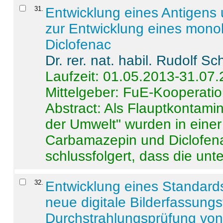
31
.
Entwicklung eines Antigens
zur Entwicklung eines monok
Diclofenac
Dr. rer. nat. habil. Rudolf S
Laufzeit: 01.05.2013-31.07
Mittelgeber: FuE-Kooperatio
Abstract:
Als Flauptkontamin
der Umwelt" wurden in ein
Carbamazepin und Diclofena
schlussfolgert, dass die unter
32
.
Entwicklung eines Standards
neue digitale Bilderfassungs
Durchstrahlungsprüfung vo