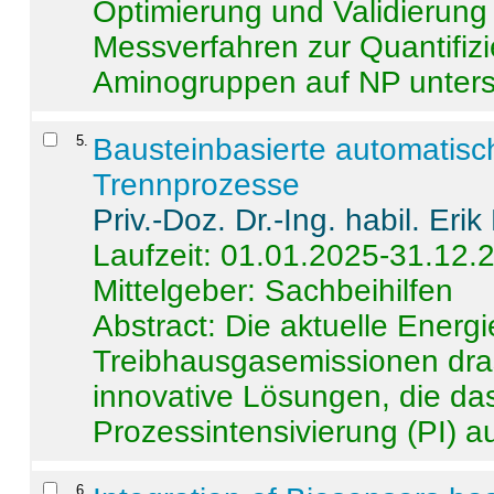
Optimierung und Validierun
Messverfahren zur Quantifiz
Aminogruppen auf NP untersch
5
.
Bausteinbasierte automatisc
Trennprozesse
Priv.-Doz. Dr.-Ing. habil. Eri
Laufzeit: 01.01.2025-31.12.
Mittelgeber: Sachbeihilfen
Abstract:
Die aktuelle Energi
Treibhausgasemissionen dras
innovative Lösungen, die das
Prozessintensivierung (PI) a
6
.