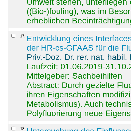
Umwelt stehen, unterliege
((Bio-)fouling), was im Beson
erheblichen Beeinträchtigung
17
.
Entwicklung eines Interface
der HR-cs-GFAAS für die Flu
Priv.-Doz. Dr. rer. nat. habi
Laufzeit: 01.06.2019-31.10
Mittelgeber: Sachbeihilfen
Abstract:
Durch gezielte Flu
ihren Eigenschaften modifizi
Metabolismus). Auch techni
Polyfluorierung neue Eigensc
18
.