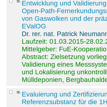
35
.
Entwicklung und Validierung 
Open-Path-Fernerkundungsm
von Gaswolken und der präz
EValOG
Dr. rer. nat. Patrick Neuman
Laufzeit: 01.03.2015-28.02
Mittelgeber: FuE-Kooperatio
Abstract:
Zielsetzung vorlie
Validierung eines Messsyst
und Lokalisierung unkontrol
Mülldeponien, Bergbauhalde
36
.
Evaluierung und Zertifizier
Referenzsubstanz für die 