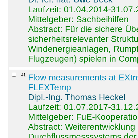
Laufzeit: 01.04.2014-31.07
Mittelgeber: Sachbeihilfen
Abstract:
Für die sichere Ü
sicherheitsrelevanter Strukt
Windenergieanlagen, Rumpf-
Flugzeugen) spielen in Compo
41
.
Flow measurements at EXtr
FLEXTemp
Dipl.-Ing. Thomas Heckel
Laufzeit: 01.07.2017-31.12
Mittelgeber: FuE-Kooperatio
Abstract:
Weiterentwicklun
Durchflussmesssystems der 