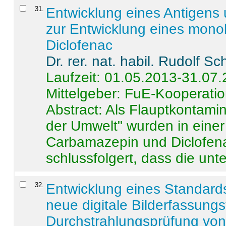
31
.
Entwicklung eines Antigens
zur Entwicklung eines monok
Diclofenac
Dr. rer. nat. habil. Rudolf S
Laufzeit: 01.05.2013-31.07
Mittelgeber: FuE-Kooperatio
Abstract:
Als Flauptkontamin
der Umwelt" wurden in ein
Carbamazepin und Diclofena
schlussfolgert, dass die unter
32
.
Entwicklung eines Standards
neue digitale Bilderfassungs
Durchstrahlungsprüfung vo