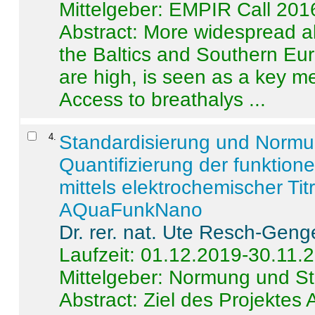
Mittelgeber: EMPIR Call 201
Abstract:
More widespread alc
the Baltics and Southern Eur
are high, is seen as a key m
Access to breathalys ...
4
.
Standardisierung und Norm
Quantifizierung der funktion
mittels elektrochemischer Ti
AQuaFunkNano
Dr. rer. nat. Ute Resch-Geng
Laufzeit: 01.12.2019-30.11.
Mittelgeber: Normung und St
Abstract:
Ziel des Projektes