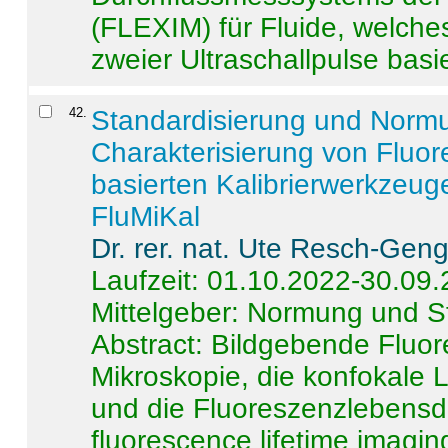
(FLEXIM) für Fluide, welche
zweier Ultraschallpulse basie
42
.
Standardisierung und Norm
Charakterisierung von Fluo
basierten Kalibrierwerkzeug
FluMiKal
Dr. rer. nat. Ute Resch-Gen
Laufzeit: 01.10.2022-30.09
Mittelgeber: Normung und S
Abstract:
Bildgebende Fluore
Mikroskopie, die konfokale
und die Fluoreszenzlebensd
fluorescence lifetime imaging