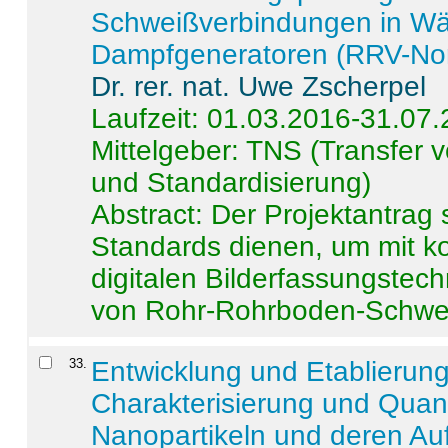
Schweißverbindungen in W
Dampfgeneratoren (RRV-No
Dr. rer. nat. Uwe Zscherpel
Laufzeit: 01.03.2016-31.07
Mittelgeber: TNS (Transfer
und Standardisierung)
Abstract:
Der Projektantrag 
Standards dienen, um mit k
digitalen Bilderfassungstec
von Rohr-Rohrboden-Schwei
33
.
Entwicklung und Etablierun
Charakterisierung und Quant
Nanopartikeln und deren Au