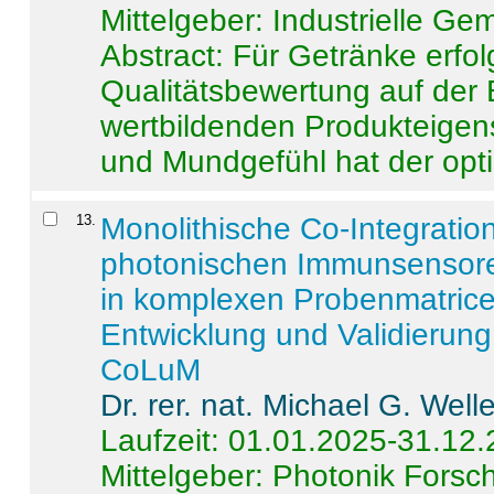
Mittelgeber: Industrielle G
Abstract:
Für Getränke erfol
Qualitätsbewertung auf der
wertbildenden Produkteige
und Mundgefühl hat der opti
13
.
Monolithische Co-Integrati
photonischen Immunsensore
in komplexen Probenmatrice
Entwicklung und Validieru
CoLuM
Dr. rer. nat. Michael G. Welle
Laufzeit: 01.01.2025-31.12
Mittelgeber: Photonik Fors