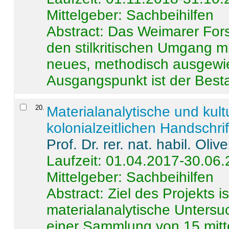
Mittelgeber: Sachbeihilfen
Abstract:
Das Weimarer Forsc
den stilkritischen Umgang m
neues, methodisch ausgewi
Ausgangspunkt ist der Besta
20
.
Materialanalytische und kul
kolonialzeitlichen Handschri
Prof. Dr. rer. nat. habil. Oli
Laufzeit: 01.04.2017-30.06
Mittelgeber: Sachbeihilfen
Abstract:
Ziel des Projekts i
materialanalytische Unters
einer Sammlung von 15 mitt