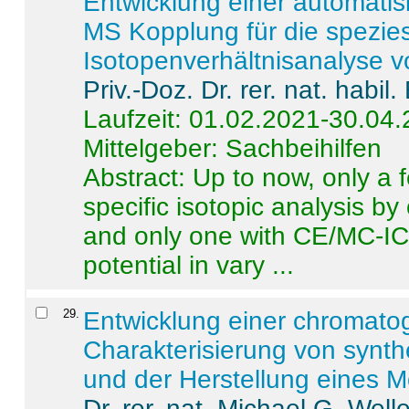
Entwicklung einer automatisi
MS Kopplung für die spezies
Isotopenverhältnisanalyse 
Priv.-Doz. Dr. rer. nat. habi
Laufzeit: 01.02.2021-30.04
Mittelgeber: Sachbeihilfen
Abstract:
Up to now, only a 
specific isotopic analysis 
and only one with CE/MC-ICP
potential in vary ...
29
.
Entwicklung einer chromat
Charakterisierung von synt
und der Herstellung eines M
Dr. rer. nat. Michael G. Welle