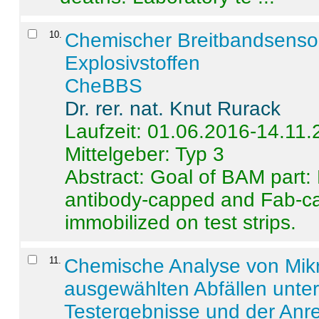
10
.
Chemischer Breitbandsenso
Explosivstoffen
CheBBS
Dr. rer. nat. Knut Rurack
Laufzeit: 01.06.2016-14.11
Mittelgeber: Typ 3
Abstract:
Goal of BAM part: 
antibody-capped and Fab-c
immobilized on test strips.
11
.
Chemische Analyse von Mik
ausgewählten Abfällen unter
Testergebnisse und der Anr