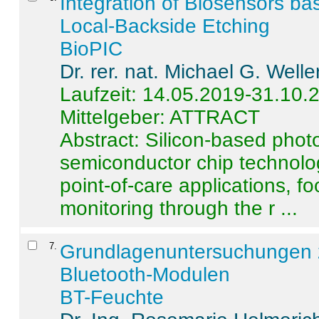
Integration of Biosensors ba
Local-Backside Etching
BioPIC
Dr. rer. nat. Michael G. Welle
Laufzeit: 14.05.2019-31.10.
Mittelgeber: ATTRACT
Abstract:
Silicon-based photo
semiconductor chip technolo
point-of-care applications, f
monitoring through the r ...
7
.
Grundlagenuntersuchungen 
Bluetooth-Modulen
BT-Feuchte