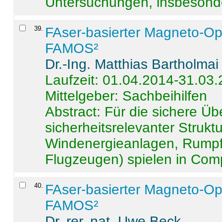
Untersuchungen, insbesonde
39
.
FAser-basierter Magneto-Op
FAMOS²
Dr.-Ing. Matthias Bartholmai
Laufzeit: 01.04.2014-31.03
Mittelgeber: Sachbeihilfen
Abstract:
Für die sichere Ü
sicherheitsrelevanter Strukt
Windenergieanlagen, Rumpf-
Flugzeugen) spielen in Compo
40
.
FAser-basierter Magneto-Op
FAMOS²
Dr. rer. nat. Uwe Beck