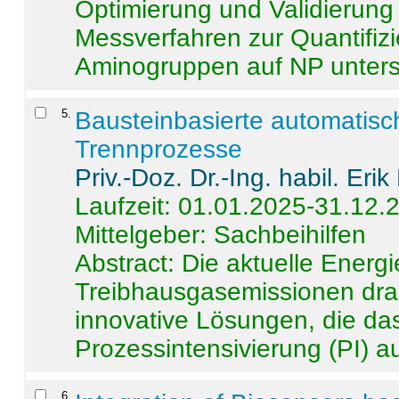
Optimierung und Validierun
Messverfahren zur Quantifiz
Aminogruppen auf NP untersch
5
.
Bausteinbasierte automatisc
Trennprozesse
Priv.-Doz. Dr.-Ing. habil. Eri
Laufzeit: 01.01.2025-31.12.
Mittelgeber: Sachbeihilfen
Abstract:
Die aktuelle Energi
Treibhausgasemissionen dras
innovative Lösungen, die das
Prozessintensivierung (PI) a
6
.