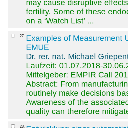
may cause disruptive effects
fertility. Some of these end
on a ‘Watch List’ ...
27
.
Examples of Measurement Un
EMUE
Dr. rer. nat. Michael Griepen
Laufzeit: 01.07.2018-30.06
Mittelgeber: EMPIR Call 20
Abstract:
From manufacturing
routinely make decisions b
Awareness of the associated
quality can therefore mitigate 
28
.