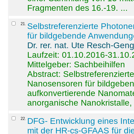
Fragmenten des 16.-19. ...
21
.
Selbstreferenzierte Photon
für bildgebende Anwendun
Dr. rer. nat. Ute Resch-Gen
Laufzeit: 01.10.2016-31.10
Mittelgeber: Sachbeihilfen
Abstract:
Selbstreferenzier
Nanosensoren für bildgeb
aufkonvertierende Nanomate
anorganische Nanokristalle, 
22
.
DFG- Entwicklung eines Int
mit der HR-cs-GFAAS für die