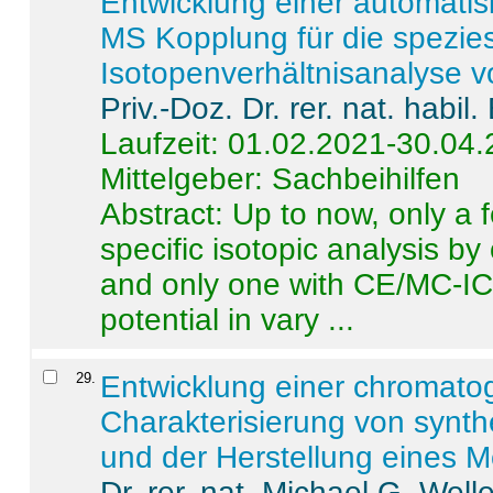
Entwicklung einer automatisi
MS Kopplung für die spezies
Isotopenverhältnisanalyse 
Priv.-Doz. Dr. rer. nat. habi
Laufzeit: 01.02.2021-30.04
Mittelgeber: Sachbeihilfen
Abstract:
Up to now, only a 
specific isotopic analysis 
and only one with CE/MC-ICP
potential in vary ...
29
.
Entwicklung einer chromat
Charakterisierung von synt
und der Herstellung eines M
Dr. rer. nat. Michael G. Welle