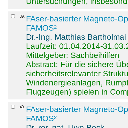
Untersuchungen, insbesonde
39
.
FAser-basierter Magneto-Op
FAMOS²
Dr.-Ing. Matthias Bartholmai
Laufzeit: 01.04.2014-31.03
Mittelgeber: Sachbeihilfen
Abstract:
Für die sichere Ü
sicherheitsrelevanter Strukt
Windenergieanlagen, Rumpf-
Flugzeugen) spielen in Compo
40
.
FAser-basierter Magneto-Op
FAMOS²
Dr. rer. nat. Uwe Beck