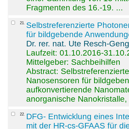
Fragmenten des 16.-19. ...
21
.
Selbstreferenzierte Photon
für bildgebende Anwendun
Dr. rer. nat. Ute Resch-Gen
Laufzeit: 01.10.2016-31.10
Mittelgeber: Sachbeihilfen
Abstract:
Selbstreferenzier
Nanosensoren für bildgeb
aufkonvertierende Nanomate
anorganische Nanokristalle, 
22
.
DFG- Entwicklung eines Int
mit der HR-cs-GFAAS für die