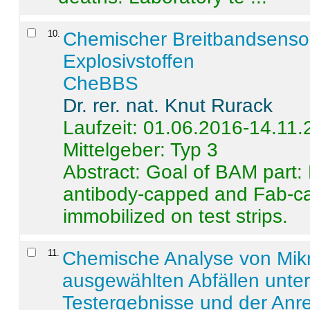
10
.
Chemischer Breitbandsenso
Explosivstoffen
CheBBS
Dr. rer. nat. Knut Rurack
Laufzeit: 01.06.2016-14.11
Mittelgeber: Typ 3
Abstract:
Goal of BAM part: 
antibody-capped and Fab-c
immobilized on test strips.
11
.
Chemische Analyse von Mik
ausgewählten Abfällen unter
Testergebnisse und der Anr