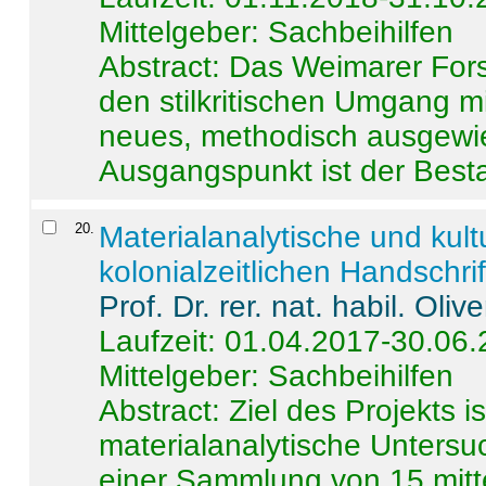
Mittelgeber: Sachbeihilfen
Abstract:
Das Weimarer Forsc
den stilkritischen Umgang m
neues, methodisch ausgewi
Ausgangspunkt ist der Besta
20
.
Materialanalytische und kul
kolonialzeitlichen Handschri
Prof. Dr. rer. nat. habil. Oli
Laufzeit: 01.04.2017-30.06
Mittelgeber: Sachbeihilfen
Abstract:
Ziel des Projekts i
materialanalytische Unters
einer Sammlung von 15 mitt