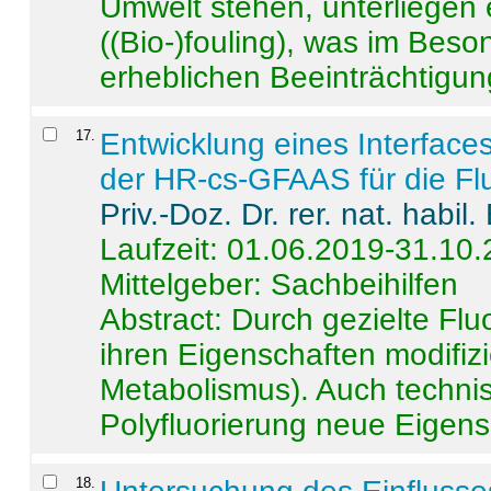
Umwelt stehen, unterliege
((Bio-)fouling), was im Beson
erheblichen Beeinträchtigung
17
.
Entwicklung eines Interface
der HR-cs-GFAAS für die Flu
Priv.-Doz. Dr. rer. nat. habi
Laufzeit: 01.06.2019-31.10
Mittelgeber: Sachbeihilfen
Abstract:
Durch gezielte Flu
ihren Eigenschaften modifizi
Metabolismus). Auch techni
Polyfluorierung neue Eigensc
18
.