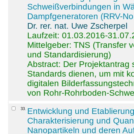
Schweißverbindungen in W
Dampfgeneratoren (RRV-No
Dr. rer. nat. Uwe Zscherpel
Laufzeit: 01.03.2016-31.07
Mittelgeber: TNS (Transfer
und Standardisierung)
Abstract:
Der Projektantrag 
Standards dienen, um mit k
digitalen Bilderfassungstec
von Rohr-Rohrboden-Schwei
33
.
Entwicklung und Etablierun
Charakterisierung und Quant
Nanopartikeln und deren Au