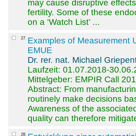
may cause disruptive effects
fertility. Some of these end
on a ‘Watch List’ ...
27
.
Examples of Measurement Un
EMUE
Dr. rer. nat. Michael Griepen
Laufzeit: 01.07.2018-30.06
Mittelgeber: EMPIR Call 20
Abstract:
From manufacturing
routinely make decisions b
Awareness of the associated
quality can therefore mitigate 
28
.