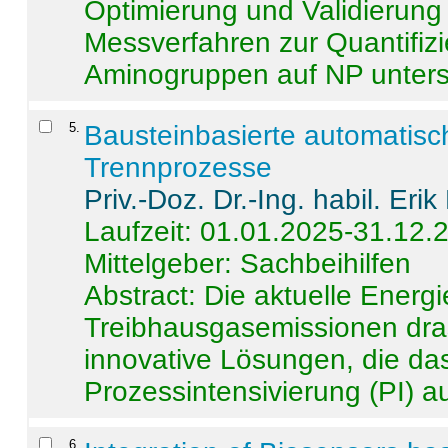
Optimierung und Validierun
Messverfahren zur Quantifiz
Aminogruppen auf NP untersch
5
.
Bausteinbasierte automatisc
Trennprozesse
Priv.-Doz. Dr.-Ing. habil. Eri
Laufzeit: 01.01.2025-31.12.
Mittelgeber: Sachbeihilfen
Abstract:
Die aktuelle Energi
Treibhausgasemissionen dras
innovative Lösungen, die das
Prozessintensivierung (PI) a
6
.