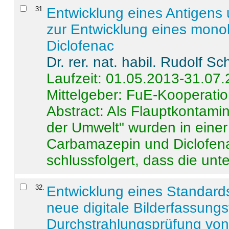
31
.
Entwicklung eines Antigens
zur Entwicklung eines monok
Diclofenac
Dr. rer. nat. habil. Rudolf S
Laufzeit: 01.05.2013-31.07
Mittelgeber: FuE-Kooperatio
Abstract:
Als Flauptkontamin
der Umwelt" wurden in ein
Carbamazepin und Diclofena
schlussfolgert, dass die unter
32
.
Entwicklung eines Standards
neue digitale Bilderfassungs
Durchstrahlungsprüfung vo