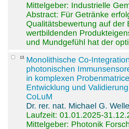
Mittelgeber: Industrielle G
Abstract:
Für Getränke erfol
Qualitätsbewertung auf der
wertbildenden Produkteige
und Mundgefühl hat der opti
13
.
Monolithische Co-Integrati
photonischen Immunsensore
in komplexen Probenmatrice
Entwicklung und Validieru
CoLuM
Dr. rer. nat. Michael G. Welle
Laufzeit: 01.01.2025-31.12
Mittelgeber: Photonik Fors