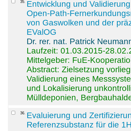
35
.
Entwicklung und Validierung 
Open-Path-Fernerkundungsm
von Gaswolken und der präz
EValOG
Dr. rer. nat. Patrick Neuman
Laufzeit: 01.03.2015-28.02
Mittelgeber: FuE-Kooperatio
Abstract:
Zielsetzung vorlie
Validierung eines Messsyst
und Lokalisierung unkontrol
Mülldeponien, Bergbauhalde
36
.
Evaluierung und Zertifizier
Referenzsubstanz für die 