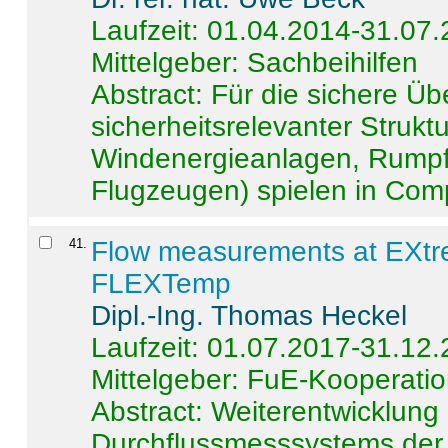
Laufzeit: 01.04.2014-31.07
Mittelgeber: Sachbeihilfen
Abstract:
Für die sichere Ü
sicherheitsrelevanter Strukt
Windenergieanlagen, Rumpf-
Flugzeugen) spielen in Compo
41
.
Flow measurements at EXtr
FLEXTemp
Dipl.-Ing. Thomas Heckel
Laufzeit: 01.07.2017-31.12
Mittelgeber: FuE-Kooperatio
Abstract:
Weiterentwicklun
Durchflussmesssystems der 