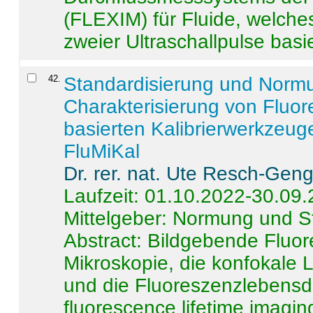
(FLEXIM) für Fluide, welche
zweier Ultraschallpulse basie
42
.
Standardisierung und Norm
Charakterisierung von Fluo
basierten Kalibrierwerkzeug
FluMiKal
Dr. rer. nat. Ute Resch-Gen
Laufzeit: 01.10.2022-30.09
Mittelgeber: Normung und S
Abstract:
Bildgebende Fluore
Mikroskopie, die konfokale
und die Fluoreszenzlebensd
fluorescence lifetime imaging