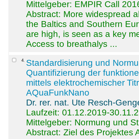
Mittelgeber: EMPIR Call 201
Abstract:
More widespread alc
the Baltics and Southern Eur
are high, is seen as a key m
Access to breathalys ...
4
.
Standardisierung und Norm
Quantifizierung der funktion
mittels elektrochemischer Ti
AQuaFunkNano
Dr. rer. nat. Ute Resch-Geng
Laufzeit: 01.12.2019-30.11.
Mittelgeber: Normung und St
Abstract:
Ziel des Projektes