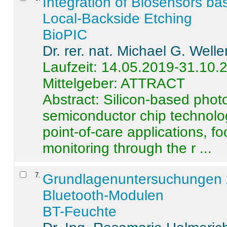
Integration of Biosensors ba
Local-Backside Etching
BioPIC
Dr. rer. nat. Michael G. Welle
Laufzeit: 14.05.2019-31.10.
Mittelgeber: ATTRACT
Abstract:
Silicon-based photo
semiconductor chip technolo
point-of-care applications, f
monitoring through the r ...
7
.
Grundlagenuntersuchungen 
Bluetooth-Modulen
BT-Feuchte