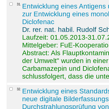
31
.
Entwicklung eines Antigens
zur Entwicklung eines monok
Diclofenac
Dr. rer. nat. habil. Rudolf S
Laufzeit: 01.05.2013-31.07
Mittelgeber: FuE-Kooperatio
Abstract:
Als Flauptkontamin
der Umwelt" wurden in ein
Carbamazepin und Diclofena
schlussfolgert, dass die unter
32
.
Entwicklung eines Standards
neue digitale Bilderfassungs
Durchstrahlungsprüfung vo