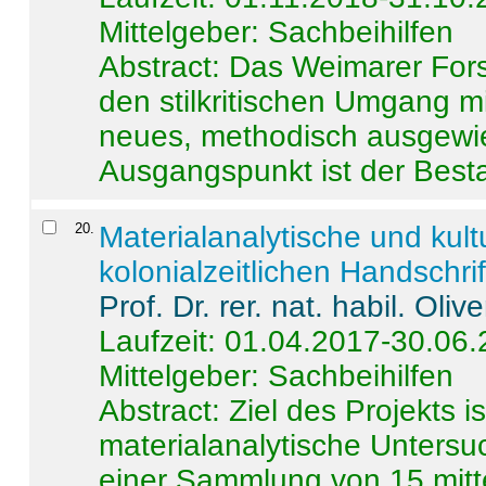
Mittelgeber: Sachbeihilfen
Abstract:
Das Weimarer Forsc
den stilkritischen Umgang m
neues, methodisch ausgewi
Ausgangspunkt ist der Besta
20
.
Materialanalytische und kul
kolonialzeitlichen Handschri
Prof. Dr. rer. nat. habil. Oli
Laufzeit: 01.04.2017-30.06
Mittelgeber: Sachbeihilfen
Abstract:
Ziel des Projekts i
materialanalytische Unters
einer Sammlung von 15 mitt