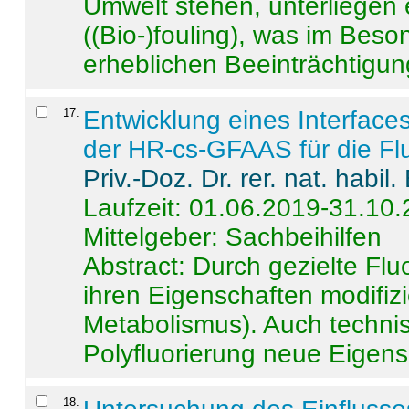
Umwelt stehen, unterliege
((Bio-)fouling), was im Beson
erheblichen Beeinträchtigung
17
.
Entwicklung eines Interface
der HR-cs-GFAAS für die Flu
Priv.-Doz. Dr. rer. nat. habi
Laufzeit: 01.06.2019-31.10
Mittelgeber: Sachbeihilfen
Abstract:
Durch gezielte Flu
ihren Eigenschaften modifizi
Metabolismus). Auch techni
Polyfluorierung neue Eigensc
18
.