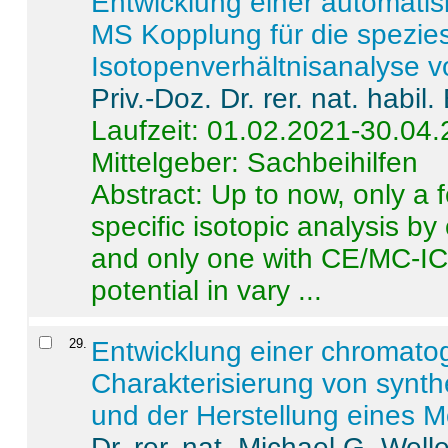
Entwicklung einer automatisi
MS Kopplung für die spezies
Isotopenverhältnisanalyse 
Priv.-Doz. Dr. rer. nat. habi
Laufzeit: 01.02.2021-30.04
Mittelgeber: Sachbeihilfen
Abstract:
Up to now, only a 
specific isotopic analysis 
and only one with CE/MC-ICP
potential in vary ...
29
.
Entwicklung einer chromat
Charakterisierung von synt
und der Herstellung eines M
Dr. rer. nat. Michael G. Welle