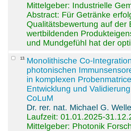
Mittelgeber: Industrielle G
Abstract:
Für Getränke erfol
Qualitätsbewertung auf der
wertbildenden Produkteige
und Mundgefühl hat der opti
13
.
Monolithische Co-Integrati
photonischen Immunsensore
in komplexen Probenmatrice
Entwicklung und Validieru
CoLuM
Dr. rer. nat. Michael G. Welle
Laufzeit: 01.01.2025-31.12
Mittelgeber: Photonik Fors