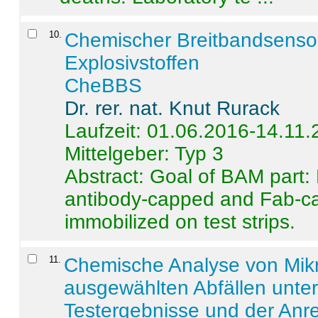
10
.
Chemischer Breitbandsenso
Explosivstoffen
CheBBS
Dr. rer. nat. Knut Rurack
Laufzeit: 01.06.2016-14.11
Mittelgeber: Typ 3
Abstract:
Goal of BAM part: 
antibody-capped and Fab-c
immobilized on test strips.
11
.
Chemische Analyse von Mik
ausgewählten Abfällen unter
Testergebnisse und der Anr