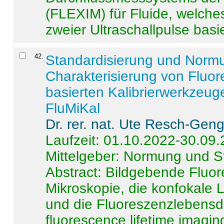
(FLEXIM) für Fluide, welche
zweier Ultraschallpulse basie
42
.
Standardisierung und Norm
Charakterisierung von Fluo
basierten Kalibrierwerkzeug
FluMiKal
Dr. rer. nat. Ute Resch-Gen
Laufzeit: 01.10.2022-30.09
Mittelgeber: Normung und S
Abstract:
Bildgebende Fluore
Mikroskopie, die konfokale
und die Fluoreszenzlebensd
fluorescence lifetime imaging