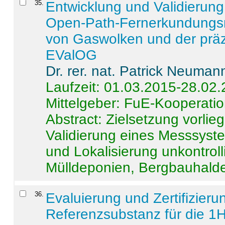
35
.
Entwicklung und Validierung 
Open-Path-Fernerkundungsm
von Gaswolken und der präz
EValOG
Dr. rer. nat. Patrick Neuman
Laufzeit: 01.03.2015-28.02
Mittelgeber: FuE-Kooperatio
Abstract:
Zielsetzung vorlie
Validierung eines Messsyst
und Lokalisierung unkontrol
Mülldeponien, Bergbauhalde
36
.
Evaluierung und Zertifizier
Referenzsubstanz für die 