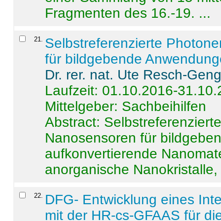
Fragmenten des 16.-19. ...
21
.
Selbstreferenzierte Photon
für bildgebende Anwendun
Dr. rer. nat. Ute Resch-Gen
Laufzeit: 01.10.2016-31.10
Mittelgeber: Sachbeihilfen
Abstract:
Selbstreferenzier
Nanosensoren für bildgeb
aufkonvertierende Nanomate
anorganische Nanokristalle, 
22
.
DFG- Entwicklung eines Int
mit der HR-cs-GFAAS für die