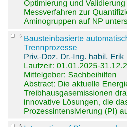
Optimierung und Validierun
Messverfahren zur Quantifiz
Aminogruppen auf NP untersch
5
.
Bausteinbasierte automatisc
Trennprozesse
Priv.-Doz. Dr.-Ing. habil. Eri
Laufzeit: 01.01.2025-31.12.
Mittelgeber: Sachbeihilfen
Abstract:
Die aktuelle Energi
Treibhausgasemissionen dras
innovative Lösungen, die das
Prozessintensivierung (PI) a
6
.