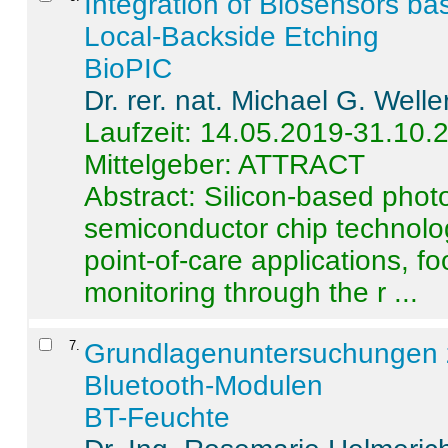
Integration of Biosensors ba
Local-Backside Etching
BioPIC
Dr. rer. nat. Michael G. Welle
Laufzeit: 14.05.2019-31.10.
Mittelgeber: ATTRACT
Abstract:
Silicon-based photo
semiconductor chip technolo
point-of-care applications, f
monitoring through the r ...
7
.
Grundlagenuntersuchungen 
Bluetooth-Modulen
BT-Feuchte