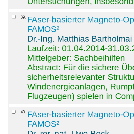
Untersuchungen, insbesonde
39
.
FAser-basierter Magneto-Op
FAMOS²
Dr.-Ing. Matthias Bartholmai
Laufzeit: 01.04.2014-31.03
Mittelgeber: Sachbeihilfen
Abstract:
Für die sichere Ü
sicherheitsrelevanter Strukt
Windenergieanlagen, Rumpf-
Flugzeugen) spielen in Compo
40
.
FAser-basierter Magneto-Op
FAMOS²
Dr. rer. nat. Uwe Beck