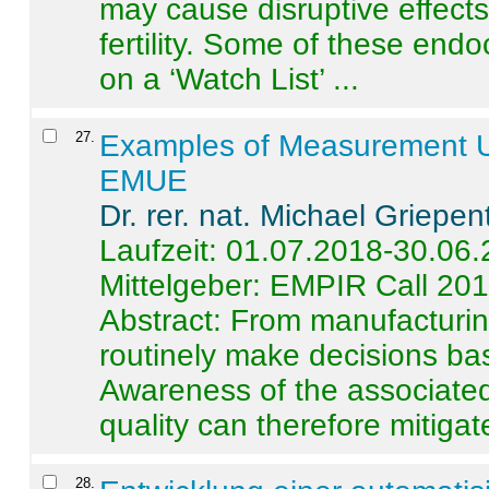
may cause disruptive effects
fertility. Some of these end
on a ‘Watch List’ ...
27
.
Examples of Measurement Un
EMUE
Dr. rer. nat. Michael Griepen
Laufzeit: 01.07.2018-30.06
Mittelgeber: EMPIR Call 20
Abstract:
From manufacturing
routinely make decisions b
Awareness of the associated
quality can therefore mitigate 
28
.