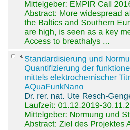
Mittelgeber: EMPIR Call 201
Abstract:
More widespread alc
the Baltics and Southern Eur
are high, is seen as a key m
Access to breathalys ...
4
.
Standardisierung und Norm
Quantifizierung der funktion
mittels elektrochemischer Ti
AQuaFunkNano
Dr. rer. nat. Ute Resch-Geng
Laufzeit: 01.12.2019-30.11.
Mittelgeber: Normung und St
Abstract:
Ziel des Projektes