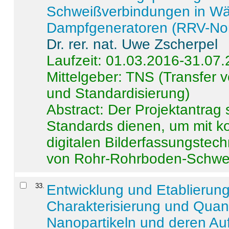
Schweißverbindungen in W
Dampfgeneratoren (RRV-No
Dr. rer. nat. Uwe Zscherpel
Laufzeit: 01.03.2016-31.07
Mittelgeber: TNS (Transfer
und Standardisierung)
Abstract:
Der Projektantrag 
Standards dienen, um mit k
digitalen Bilderfassungstec
von Rohr-Rohrboden-Schwei
33
.
Entwicklung und Etablierun
Charakterisierung und Quant
Nanopartikeln und deren Au