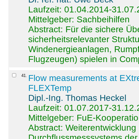
Laufzeit: 01.04.2014-31.07
Mittelgeber: Sachbeihilfen
Abstract:
Für die sichere Ü
sicherheitsrelevanter Strukt
Windenergieanlagen, Rumpf-
Flugzeugen) spielen in Compo
41
.
Flow measurements at EXtr
FLEXTemp
Dipl.-Ing. Thomas Heckel
Laufzeit: 01.07.2017-31.12
Mittelgeber: FuE-Kooperatio
Abstract:
Weiterentwicklun
Durchflussmesssystems der 