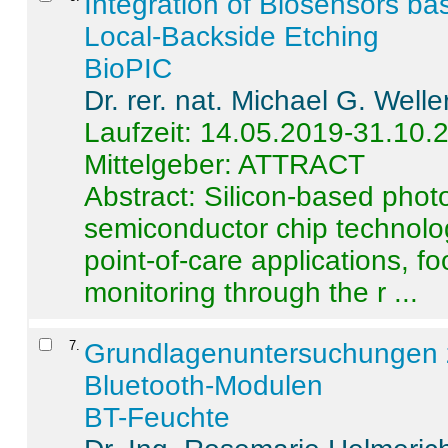
Integration of Biosensors ba
Local-Backside Etching
BioPIC
Dr. rer. nat. Michael G. Welle
Laufzeit: 14.05.2019-31.10.
Mittelgeber: ATTRACT
Abstract:
Silicon-based photo
semiconductor chip technolo
point-of-care applications, f
monitoring through the r ...
7
.
Grundlagenuntersuchungen 
Bluetooth-Modulen
BT-Feuchte