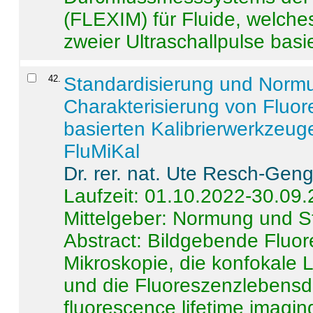
(FLEXIM) für Fluide, welche
zweier Ultraschallpulse basie
42
.
Standardisierung und Norm
Charakterisierung von Fluo
basierten Kalibrierwerkzeug
FluMiKal
Dr. rer. nat. Ute Resch-Gen
Laufzeit: 01.10.2022-30.09
Mittelgeber: Normung und S
Abstract:
Bildgebende Fluore
Mikroskopie, die konfokale
und die Fluoreszenzlebensd
fluorescence lifetime imaging