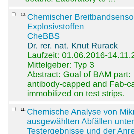
10
.
Chemischer Breitbandsenso
Explosivstoffen
CheBBS
Dr. rer. nat. Knut Rurack
Laufzeit: 01.06.2016-14.11
Mittelgeber: Typ 3
Abstract:
Goal of BAM part: 
antibody-capped and Fab-c
immobilized on test strips.
11
.
Chemische Analyse von Mik
ausgewählten Abfällen unter
Testergebnisse und der Anr