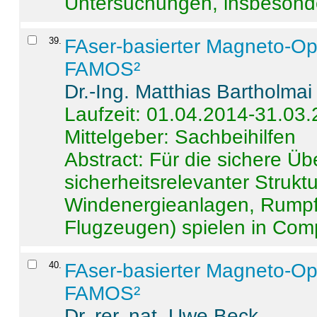
Untersuchungen, insbesonde
39
.
FAser-basierter Magneto-Op
FAMOS²
Dr.-Ing. Matthias Bartholmai
Laufzeit: 01.04.2014-31.03
Mittelgeber: Sachbeihilfen
Abstract:
Für die sichere Ü
sicherheitsrelevanter Strukt
Windenergieanlagen, Rumpf-
Flugzeugen) spielen in Compo
40
.
FAser-basierter Magneto-Op
FAMOS²
Dr. rer. nat. Uwe Beck