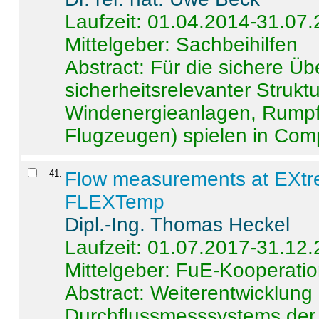
Laufzeit: 01.04.2014-31.07
Mittelgeber: Sachbeihilfen
Abstract:
Für die sichere Ü
sicherheitsrelevanter Strukt
Windenergieanlagen, Rumpf-
Flugzeugen) spielen in Compo
41
.
Flow measurements at EXtr
FLEXTemp
Dipl.-Ing. Thomas Heckel
Laufzeit: 01.07.2017-31.12
Mittelgeber: FuE-Kooperatio
Abstract:
Weiterentwicklun
Durchflussmesssystems der 