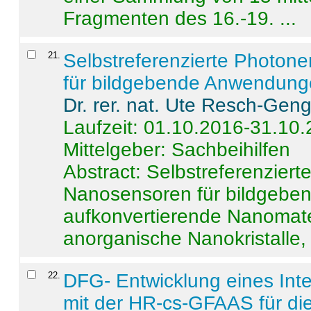
Fragmenten des 16.-19. ...
21
.
Selbstreferenzierte Photon
für bildgebende Anwendun
Dr. rer. nat. Ute Resch-Gen
Laufzeit: 01.10.2016-31.10
Mittelgeber: Sachbeihilfen
Abstract:
Selbstreferenzier
Nanosensoren für bildgeb
aufkonvertierende Nanomate
anorganische Nanokristalle, 
22
.
DFG- Entwicklung eines Int
mit der HR-cs-GFAAS für die