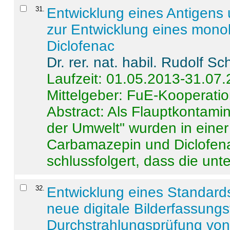
31
.
Entwicklung eines Antigens
zur Entwicklung eines monok
Diclofenac
Dr. rer. nat. habil. Rudolf S
Laufzeit: 01.05.2013-31.07
Mittelgeber: FuE-Kooperatio
Abstract:
Als Flauptkontamin
der Umwelt" wurden in ein
Carbamazepin und Diclofena
schlussfolgert, dass die unter
32
.
Entwicklung eines Standards
neue digitale Bilderfassungs
Durchstrahlungsprüfung vo