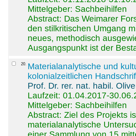
Mittelgeber: Sachbeihilfen
Abstract:
Das Weimarer Forsc
den stilkritischen Umgang m
neues, methodisch ausgewi
Ausgangspunkt ist der Besta
20
.
Materialanalytische und kul
kolonialzeitlichen Handschri
Prof. Dr. rer. nat. habil. Oli
Laufzeit: 01.04.2017-30.06
Mittelgeber: Sachbeihilfen
Abstract:
Ziel des Projekts i
materialanalytische Unters
einer Sammlung von 15 mitt