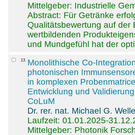
Mittelgeber: Industrielle G
Abstract:
Für Getränke erfol
Qualitätsbewertung auf der
wertbildenden Produkteige
und Mundgefühl hat der opti
13
.
Monolithische Co-Integrati
photonischen Immunsensore
in komplexen Probenmatrice
Entwicklung und Validieru
CoLuM
Dr. rer. nat. Michael G. Welle
Laufzeit: 01.01.2025-31.12
Mittelgeber: Photonik Fors