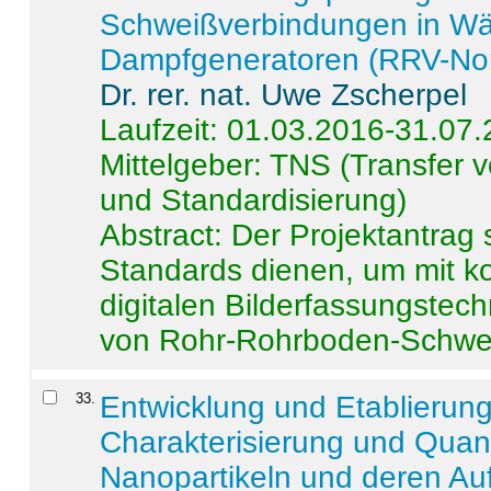
Schweißverbindungen in W
Dampfgeneratoren (RRV-No
Dr. rer. nat. Uwe Zscherpel
Laufzeit: 01.03.2016-31.07
Mittelgeber: TNS (Transfer
und Standardisierung)
Abstract:
Der Projektantrag 
Standards dienen, um mit k
digitalen Bilderfassungstec
von Rohr-Rohrboden-Schwei
33
.
Entwicklung und Etablierun
Charakterisierung und Quant
Nanopartikeln und deren Au