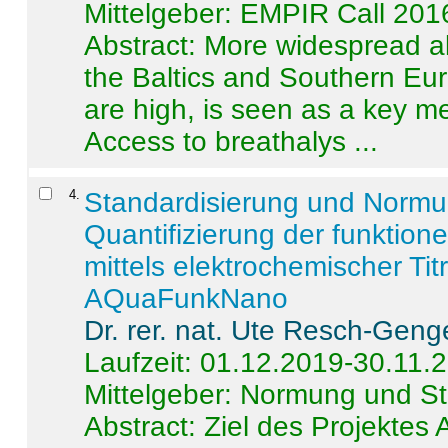
Mittelgeber: EMPIR Call 201
Abstract:
More widespread alc
the Baltics and Southern Eur
are high, is seen as a key m
Access to breathalys ...
4
.
Standardisierung und Norm
Quantifizierung der funktion
mittels elektrochemischer Ti
AQuaFunkNano
Dr. rer. nat. Ute Resch-Geng
Laufzeit: 01.12.2019-30.11.
Mittelgeber: Normung und St
Abstract:
Ziel des Projektes