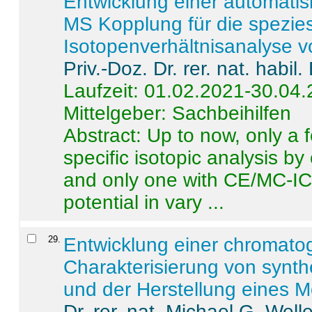
Entwicklung einer automatisi
MS Kopplung für die spezies
Isotopenverhältnisanalyse 
Priv.-Doz. Dr. rer. nat. habi
Laufzeit: 01.02.2021-30.04
Mittelgeber: Sachbeihilfen
Abstract:
Up to now, only a 
specific isotopic analysis 
and only one with CE/MC-ICP
potential in vary ...
29
.
Entwicklung einer chromat
Charakterisierung von synt
und der Herstellung eines M
Dr. rer. nat. Michael G. Welle