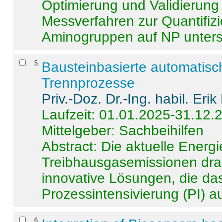
Optimierung und Validierun
Messverfahren zur Quantifiz
Aminogruppen auf NP untersch
5
.
Bausteinbasierte automatisc
Trennprozesse
Priv.-Doz. Dr.-Ing. habil. Eri
Laufzeit: 01.01.2025-31.12.
Mittelgeber: Sachbeihilfen
Abstract:
Die aktuelle Energi
Treibhausgasemissionen dras
innovative Lösungen, die das
Prozessintensivierung (PI) a
6
.