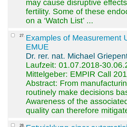
may cause disruptive effects
fertility. Some of these end
on a ‘Watch List’ ...
27
.
Examples of Measurement Un
EMUE
Dr. rer. nat. Michael Griepen
Laufzeit: 01.07.2018-30.06
Mittelgeber: EMPIR Call 20
Abstract:
From manufacturing
routinely make decisions b
Awareness of the associated
quality can therefore mitigate 
28
.