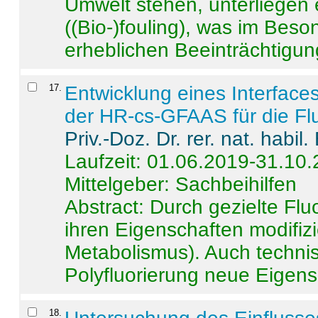
Umwelt stehen, unterliege
((Bio-)fouling), was im Beson
erheblichen Beeinträchtigung
17
.
Entwicklung eines Interface
der HR-cs-GFAAS für die Flu
Priv.-Doz. Dr. rer. nat. habi
Laufzeit: 01.06.2019-31.10
Mittelgeber: Sachbeihilfen
Abstract:
Durch gezielte Flu
ihren Eigenschaften modifizi
Metabolismus). Auch techni
Polyfluorierung neue Eigensc
18
.