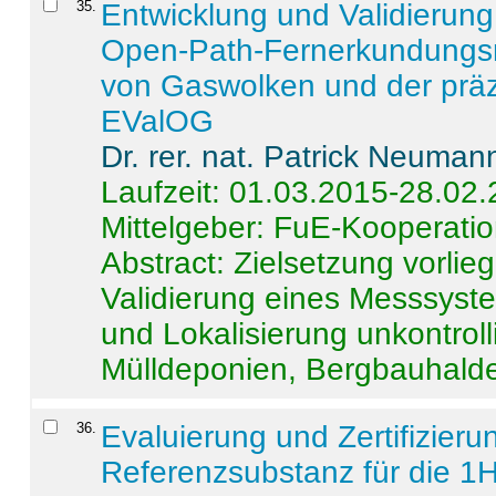
35
.
Entwicklung und Validierung 
Open-Path-Fernerkundungsm
von Gaswolken und der präz
EValOG
Dr. rer. nat. Patrick Neuman
Laufzeit: 01.03.2015-28.02
Mittelgeber: FuE-Kooperatio
Abstract:
Zielsetzung vorlie
Validierung eines Messsyst
und Lokalisierung unkontrol
Mülldeponien, Bergbauhalde
36
.
Evaluierung und Zertifizier
Referenzsubstanz für die 