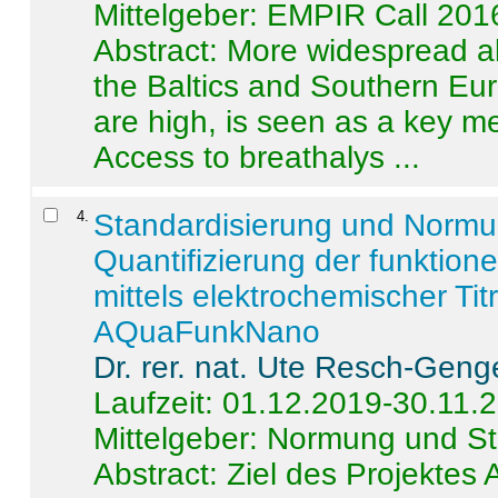
Mittelgeber: EMPIR Call 201
Abstract:
More widespread alc
the Baltics and Southern Eur
are high, is seen as a key m
Access to breathalys ...
4
.
Standardisierung und Norm
Quantifizierung der funktion
mittels elektrochemischer Ti
AQuaFunkNano
Dr. rer. nat. Ute Resch-Geng
Laufzeit: 01.12.2019-30.11.
Mittelgeber: Normung und St
Abstract:
Ziel des Projektes