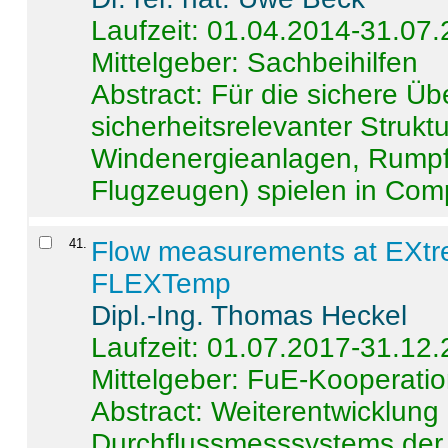
Laufzeit: 01.04.2014-31.07
Mittelgeber: Sachbeihilfen
Abstract:
Für die sichere Ü
sicherheitsrelevanter Strukt
Windenergieanlagen, Rumpf-
Flugzeugen) spielen in Compo
41
.
Flow measurements at EXtr
FLEXTemp
Dipl.-Ing. Thomas Heckel
Laufzeit: 01.07.2017-31.12
Mittelgeber: FuE-Kooperatio
Abstract:
Weiterentwicklun
Durchflussmesssystems der 