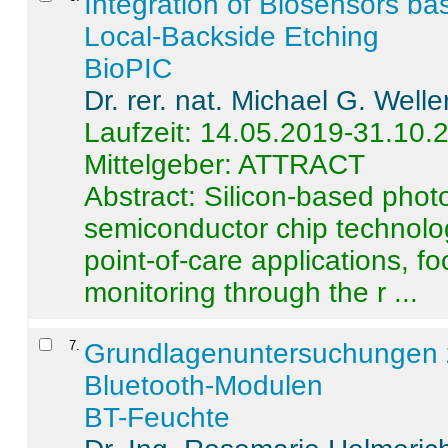
Integration of Biosensors ba
Local-Backside Etching
BioPIC
Dr. rer. nat. Michael G. Welle
Laufzeit: 14.05.2019-31.10.
Mittelgeber: ATTRACT
Abstract:
Silicon-based photo
semiconductor chip technolo
point-of-care applications, f
monitoring through the r ...
7
.
Grundlagenuntersuchungen 
Bluetooth-Modulen
BT-Feuchte