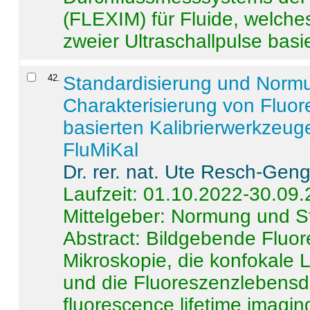
(FLEXIM) für Fluide, welche
zweier Ultraschallpulse basie
42
.
Standardisierung und Norm
Charakterisierung von Fluo
basierten Kalibrierwerkzeug
FluMiKal
Dr. rer. nat. Ute Resch-Gen
Laufzeit: 01.10.2022-30.09
Mittelgeber: Normung und S
Abstract:
Bildgebende Fluore
Mikroskopie, die konfokale
und die Fluoreszenzlebensd
fluorescence lifetime imaging