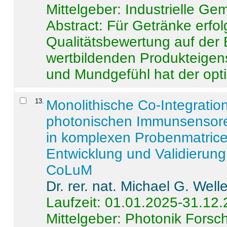
Mittelgeber: Industrielle G
Abstract:
Für Getränke erfol
Qualitätsbewertung auf der
wertbildenden Produkteige
und Mundgefühl hat der opti
13
.
Monolithische Co-Integrati
photonischen Immunsensore
in komplexen Probenmatrice
Entwicklung und Validieru
CoLuM
Dr. rer. nat. Michael G. Welle
Laufzeit: 01.01.2025-31.12
Mittelgeber: Photonik Fors