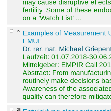
may cause disruptive effects
fertility. Some of these end
on a ‘Watch List’ ...
27
.
Examples of Measurement Un
EMUE
Dr. rer. nat. Michael Griepen
Laufzeit: 01.07.2018-30.06
Mittelgeber: EMPIR Call 20
Abstract:
From manufacturing
routinely make decisions b
Awareness of the associated
quality can therefore mitigate 
28
.