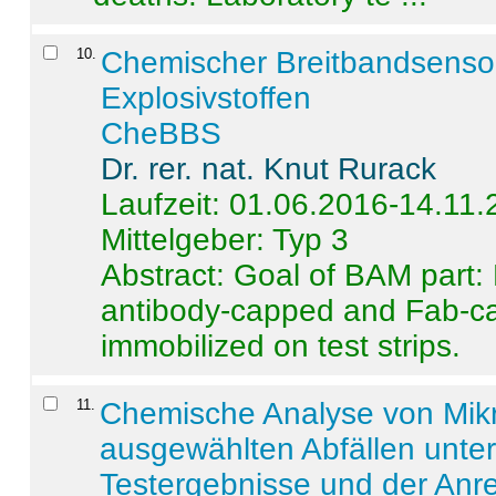
10
.
Chemischer Breitbandsenso
Explosivstoffen
CheBBS
Dr. rer. nat. Knut Rurack
Laufzeit: 01.06.2016-14.11
Mittelgeber: Typ 3
Abstract:
Goal of BAM part: 
antibody-capped and Fab-c
immobilized on test strips.
11
.
Chemische Analyse von Mik
ausgewählten Abfällen unter
Testergebnisse und der Anr