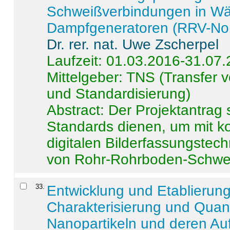
Schweißverbindungen in W
Dampfgeneratoren (RRV-No
Dr. rer. nat. Uwe Zscherpel
Laufzeit: 01.03.2016-31.07
Mittelgeber: TNS (Transfer
und Standardisierung)
Abstract:
Der Projektantrag 
Standards dienen, um mit k
digitalen Bilderfassungstec
von Rohr-Rohrboden-Schwei
33
.
Entwicklung und Etablierun
Charakterisierung und Quant
Nanopartikeln und deren Au