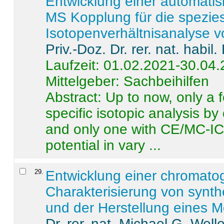
Entwicklung einer automatisi
MS Kopplung für die spezies
Isotopenverhältnisanalyse 
Priv.-Doz. Dr. rer. nat. habi
Laufzeit: 01.02.2021-30.04
Mittelgeber: Sachbeihilfen
Abstract:
Up to now, only a 
specific isotopic analysis 
and only one with CE/MC-ICP
potential in vary ...
29
.
Entwicklung einer chromat
Charakterisierung von synt
und der Herstellung eines M
Dr. rer. nat. Michael G. Welle