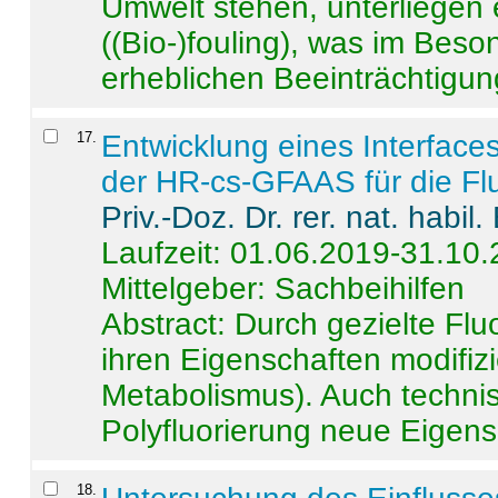
Umwelt stehen, unterliege
((Bio-)fouling), was im Beson
erheblichen Beeinträchtigung
17
.
Entwicklung eines Interface
der HR-cs-GFAAS für die Flu
Priv.-Doz. Dr. rer. nat. habi
Laufzeit: 01.06.2019-31.10
Mittelgeber: Sachbeihilfen
Abstract:
Durch gezielte Flu
ihren Eigenschaften modifizi
Metabolismus). Auch techni
Polyfluorierung neue Eigensc
18
.