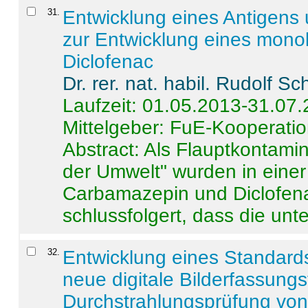
31
.
Entwicklung eines Antigens
zur Entwicklung eines monok
Diclofenac
Dr. rer. nat. habil. Rudolf S
Laufzeit: 01.05.2013-31.07
Mittelgeber: FuE-Kooperatio
Abstract:
Als Flauptkontamin
der Umwelt" wurden in ein
Carbamazepin und Diclofena
schlussfolgert, dass die unter
32
.
Entwicklung eines Standards
neue digitale Bilderfassungs
Durchstrahlungsprüfung vo