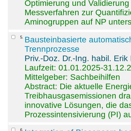
Optimierung und Validierun
Messverfahren zur Quantifiz
Aminogruppen auf NP untersch
5
.
Bausteinbasierte automatisc
Trennprozesse
Priv.-Doz. Dr.-Ing. habil. Eri
Laufzeit: 01.01.2025-31.12.
Mittelgeber: Sachbeihilfen
Abstract:
Die aktuelle Energi
Treibhausgasemissionen dras
innovative Lösungen, die das
Prozessintensivierung (PI) a
6
.