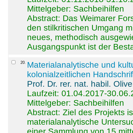
Mittelgeber: Sachbeihilfen
Abstract:
Das Weimarer Forsc
den stilkritischen Umgang m
neues, methodisch ausgewi
Ausgangspunkt ist der Besta
20
.
Materialanalytische und kul
kolonialzeitlichen Handschri
Prof. Dr. rer. nat. habil. Oli
Laufzeit: 01.04.2017-30.06
Mittelgeber: Sachbeihilfen
Abstract:
Ziel des Projekts i
materialanalytische Unters
einer Sammlung von 15 mitt