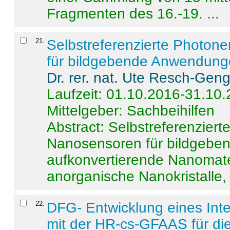
Fragmenten des 16.-19. ...
21
.
Selbstreferenzierte Photon
für bildgebende Anwendun
Dr. rer. nat. Ute Resch-Gen
Laufzeit: 01.10.2016-31.10
Mittelgeber: Sachbeihilfen
Abstract:
Selbstreferenzier
Nanosensoren für bildgeb
aufkonvertierende Nanomate
anorganische Nanokristalle, 
22
.
DFG- Entwicklung eines Int
mit der HR-cs-GFAAS für die