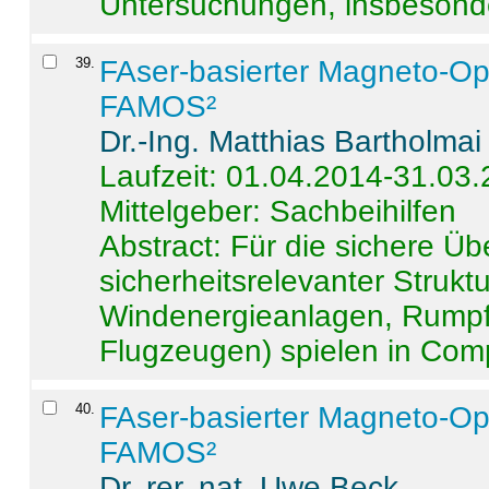
Untersuchungen, insbesonde
39
.
FAser-basierter Magneto-Op
FAMOS²
Dr.-Ing. Matthias Bartholmai
Laufzeit: 01.04.2014-31.03
Mittelgeber: Sachbeihilfen
Abstract:
Für die sichere Ü
sicherheitsrelevanter Strukt
Windenergieanlagen, Rumpf-
Flugzeugen) spielen in Compo
40
.
FAser-basierter Magneto-Op
FAMOS²
Dr. rer. nat. Uwe Beck