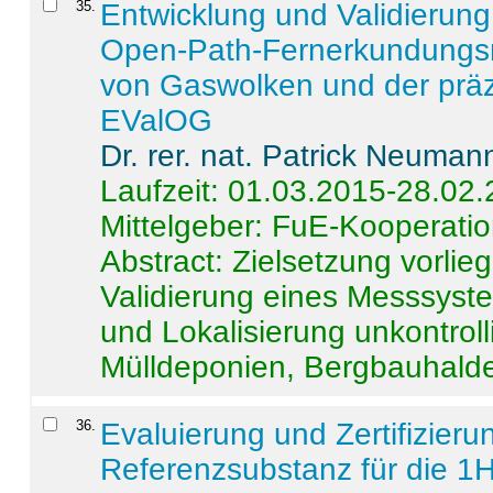
35
.
Entwicklung und Validierung 
Open-Path-Fernerkundungsm
von Gaswolken und der präz
EValOG
Dr. rer. nat. Patrick Neuman
Laufzeit: 01.03.2015-28.02
Mittelgeber: FuE-Kooperatio
Abstract:
Zielsetzung vorlie
Validierung eines Messsyst
und Lokalisierung unkontrol
Mülldeponien, Bergbauhalde
36
.
Evaluierung und Zertifizier
Referenzsubstanz für die 