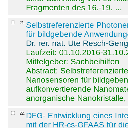
Fragmenten des 16.-19. ...
21
.
Selbstreferenzierte Photon
für bildgebende Anwendun
Dr. rer. nat. Ute Resch-Gen
Laufzeit: 01.10.2016-31.10
Mittelgeber: Sachbeihilfen
Abstract:
Selbstreferenzier
Nanosensoren für bildgeb
aufkonvertierende Nanomate
anorganische Nanokristalle, 
22
.
DFG- Entwicklung eines Int
mit der HR-cs-GFAAS für die