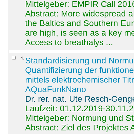
Mittelgeber: EMPIR Call 201
Abstract:
More widespread alc
the Baltics and Southern Eur
are high, is seen as a key m
Access to breathalys ...
4
.
Standardisierung und Norm
Quantifizierung der funktion
mittels elektrochemischer Ti
AQuaFunkNano
Dr. rer. nat. Ute Resch-Geng
Laufzeit: 01.12.2019-30.11.
Mittelgeber: Normung und St
Abstract:
Ziel des Projektes