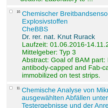
10
.
Chemischer Breitbandsenso
Explosivstoffen
CheBBS
Dr. rer. nat. Knut Rurack
Laufzeit: 01.06.2016-14.11
Mittelgeber: Typ 3
Abstract:
Goal of BAM part: 
antibody-capped and Fab-c
immobilized on test strips.
11
.
Chemische Analyse von Mik
ausgewählten Abfällen unter
Testergebnisse und der Anr