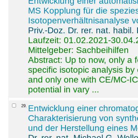
Entwicklung einer automatisi
MS Kopplung für die spezies
Isotopenverhältnisanalyse 
Priv.-Doz. Dr. rer. nat. habi
Laufzeit: 01.02.2021-30.04
Mittelgeber: Sachbeihilfen
Abstract:
Up to now, only a 
specific isotopic analysis 
and only one with CE/MC-ICP
potential in vary ...
29
.
Entwicklung einer chromat
Charakterisierung von synt
und der Herstellung eines M
Dr. rer. nat. Michael G. Welle