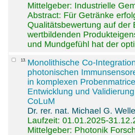
Mittelgeber: Industrielle G
Abstract:
Für Getränke erfol
Qualitätsbewertung auf der
wertbildenden Produkteige
und Mundgefühl hat der opti
13
.
Monolithische Co-Integrati
photonischen Immunsensore
in komplexen Probenmatrice
Entwicklung und Validieru
CoLuM
Dr. rer. nat. Michael G. Welle
Laufzeit: 01.01.2025-31.12
Mittelgeber: Photonik Fors