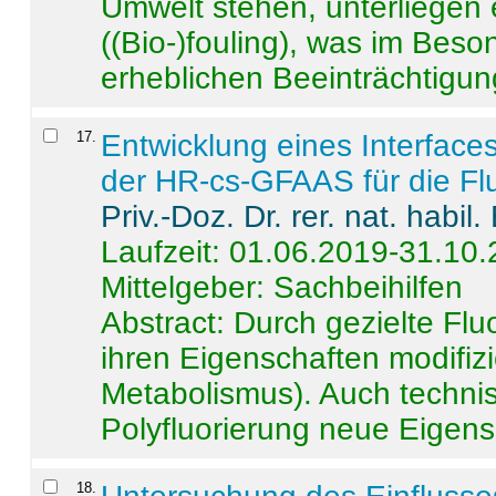
Umwelt stehen, unterliege
((Bio-)fouling), was im Beson
erheblichen Beeinträchtigung
17
.
Entwicklung eines Interface
der HR-cs-GFAAS für die Flu
Priv.-Doz. Dr. rer. nat. habi
Laufzeit: 01.06.2019-31.10
Mittelgeber: Sachbeihilfen
Abstract:
Durch gezielte Flu
ihren Eigenschaften modifizi
Metabolismus). Auch techni
Polyfluorierung neue Eigensc
18
.