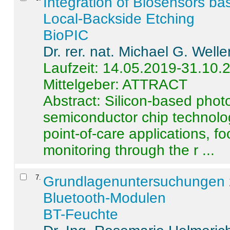
Integration of Biosensors ba
Local-Backside Etching
BioPIC
Dr. rer. nat. Michael G. Welle
Laufzeit: 14.05.2019-31.10.
Mittelgeber: ATTRACT
Abstract:
Silicon-based photo
semiconductor chip technolo
point-of-care applications, f
monitoring through the r ...
7
.
Grundlagenuntersuchungen 
Bluetooth-Modulen
BT-Feuchte