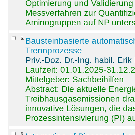
Optimierung und Validierun
Messverfahren zur Quantifiz
Aminogruppen auf NP untersch
5
.
Bausteinbasierte automatisc
Trennprozesse
Priv.-Doz. Dr.-Ing. habil. Eri
Laufzeit: 01.01.2025-31.12.
Mittelgeber: Sachbeihilfen
Abstract:
Die aktuelle Energi
Treibhausgasemissionen dras
innovative Lösungen, die das
Prozessintensivierung (PI) a
6
.