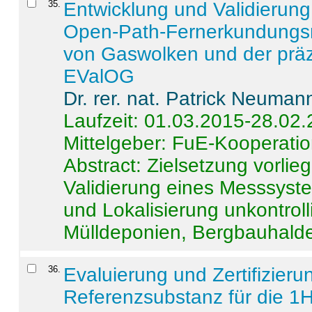
35
.
Entwicklung und Validierung 
Open-Path-Fernerkundungsm
von Gaswolken und der präz
EValOG
Dr. rer. nat. Patrick Neuman
Laufzeit: 01.03.2015-28.02
Mittelgeber: FuE-Kooperatio
Abstract:
Zielsetzung vorlie
Validierung eines Messsyst
und Lokalisierung unkontrol
Mülldeponien, Bergbauhalde
36
.
Evaluierung und Zertifizier
Referenzsubstanz für die 