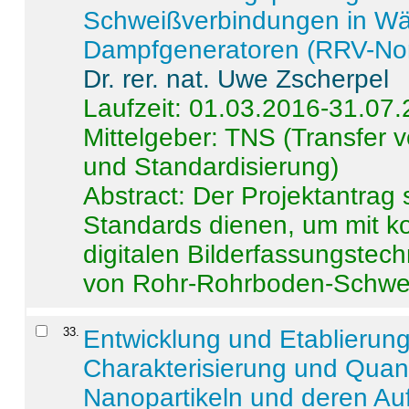
Schweißverbindungen in W
Dampfgeneratoren (RRV-No
Dr. rer. nat. Uwe Zscherpel
Laufzeit: 01.03.2016-31.07
Mittelgeber: TNS (Transfer
und Standardisierung)
Abstract:
Der Projektantrag 
Standards dienen, um mit k
digitalen Bilderfassungstec
von Rohr-Rohrboden-Schwei
33
.
Entwicklung und Etablierun
Charakterisierung und Quant
Nanopartikeln und deren Au