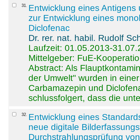
31
.
Entwicklung eines Antigens
zur Entwicklung eines monok
Diclofenac
Dr. rer. nat. habil. Rudolf S
Laufzeit: 01.05.2013-31.07
Mittelgeber: FuE-Kooperatio
Abstract:
Als Flauptkontamin
der Umwelt" wurden in ein
Carbamazepin und Diclofena
schlussfolgert, dass die unter
32
.
Entwicklung eines Standards
neue digitale Bilderfassungs
Durchstrahlungsprüfung vo