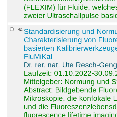
(FLEXIM) für Fluide, welche
zweier Ultraschallpulse basie
42
.
Standardisierung und Norm
Charakterisierung von Fluo
basierten Kalibrierwerkzeug
FluMiKal
Dr. rer. nat. Ute Resch-Gen
Laufzeit: 01.10.2022-30.09
Mittelgeber: Normung und S
Abstract:
Bildgebende Fluore
Mikroskopie, die konfokale
und die Fluoreszenzlebensd
fluorescence lifetime imaging