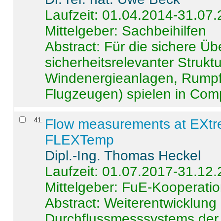
Laufzeit: 01.04.2014-31.07
Mittelgeber: Sachbeihilfen
Abstract:
Für die sichere Ü
sicherheitsrelevanter Strukt
Windenergieanlagen, Rumpf-
Flugzeugen) spielen in Compo
41
.
Flow measurements at EXtr
FLEXTemp
Dipl.-Ing. Thomas Heckel
Laufzeit: 01.07.2017-31.12
Mittelgeber: FuE-Kooperatio
Abstract:
Weiterentwicklun
Durchflussmesssystems der 