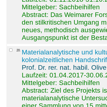
Mittelgeber: Sachbeihilfen
Abstract:
Das Weimarer Forsc
den stilkritischen Umgang m
neues, methodisch ausgewi
Ausgangspunkt ist der Besta
20
.
Materialanalytische und kul
kolonialzeitlichen Handschri
Prof. Dr. rer. nat. habil. Oli
Laufzeit: 01.04.2017-30.06
Mittelgeber: Sachbeihilfen
Abstract:
Ziel des Projekts i
materialanalytische Unters
einer Sammlung von 15 mitt