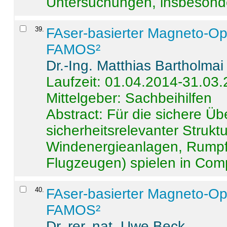
Untersuchungen, insbesonde
39
.
FAser-basierter Magneto-Op
FAMOS²
Dr.-Ing. Matthias Bartholmai
Laufzeit: 01.04.2014-31.03
Mittelgeber: Sachbeihilfen
Abstract:
Für die sichere Ü
sicherheitsrelevanter Strukt
Windenergieanlagen, Rumpf-
Flugzeugen) spielen in Compo
40
.
FAser-basierter Magneto-Op
FAMOS²
Dr. rer. nat. Uwe Beck