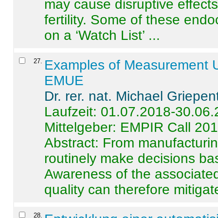
may cause disruptive effects
fertility. Some of these end
on a ‘Watch List’ ...
27
.
Examples of Measurement Un
EMUE
Dr. rer. nat. Michael Griepen
Laufzeit: 01.07.2018-30.06
Mittelgeber: EMPIR Call 20
Abstract:
From manufacturing
routinely make decisions b
Awareness of the associated
quality can therefore mitigate 
28
.