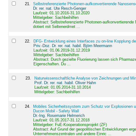
21
.
Selbstreferenzierte Photonen-aufkonvertierende Nanosen
Dr. rer. nat. Ute Resch-Genger
Laufzeit: 01.10.2016-31.10.2020
Mittelgeber: Sachbeihilfen
Abstract:
Selbstreferenzierte Photonen-aufkonvertierende
dotiert mit Seltenerdmet ...
22
.
DFG- Entwicklung eines Interfaces zu on-line Kopplung d
Priv.-Doz. Dr. rer. nat. habil. Björn Meermann
Laufzeit: 01.06.2019-31.12.2019
Mittelgeber: Sachbeihilfen
Abstract:
Durch gezielte Fluorierung lassen sich Pharmaze
Eigenschaften. Du ...
23
.
Naturwissenschaftliche Analyse von Zeichnungen und Min
Prof. Dr. rer. nat. habil. Oliver Hahn
Laufzeit: 01.05.2014-31.10.2014
Mittelgeber: Sachbeihilfen
24
.
Mobiles Sicherheitssystem zum Schutz vor Explosionen un
Ducon Mobil - Safety Wall
Dr.-Ing. Rosemarie Helmerich
Laufzeit: 01.05.2017-31.12.2018
Mittelgeber: FuE-Kooperationsprojekt (ZF)
Abstract:
Auf Grund der geopolitischen Entwicklungen erg
Unternehmenszentralen und andere Einric ...