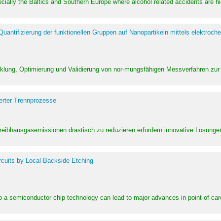
pecially the Baltics and Southern Europe where alcohol related accidents are 
ntifizierung der funktionellen Gruppen auf Nanopartikeln mittels elektroche
klung, Optimierung und Validierung von nor-mungsfähigen Messverfahren zur
erter Trennprozesse
Treibhausgasemissionen drastisch zu reduzieren erfordern innovative Lösungen,
rcuits by Local-Backside Etching
to a semiconductor chip technology can lead to major advances in point-of-car