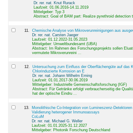
Dr. rer. nat. Knut Rurack
Laufzeit: 01.06.2016-14.11.2019
Mittelgeber: Typ 3
Abstract:
Goal of BAM part: Realize pyrethroid detection
11
.
Chemische Analyse von Mikroverunreinigungen aus ausgewä
Dr. rer. nat. Carsten Jaeger
Laufzeit: 01.12.2022-31.05.2023
Mittelgeber: Umweltbundesamt (UBA)
Abstract:
Im Rahmen des Forschungsprojekts sollen Elua
vermutete Mikroverunreini ...
12
.
Untersuchung zum Einfluss der Oberflächengüte auf das Ko
Chlorinduzierte Korrosion an E
Dr. rer. nat. Johann Wilhelm Erning
Laufzeit: 01.01.2017-30.06.2019
Mittelgeber: Industrielle Gemeinschaftsforschung (IGF)
Abstract:
Für Getränke erfolgt verbraucherseitig die Qu
hat der optische Eindru ...
13
.
Monolithische Co-Integration von Lumineszenz-Detektoren
Validierung heterogener Immunoassays
CoLuM
Dr. rer. nat. Michael G. Weller
Laufzeit: 01.01.2025-31.12.2027
Mittelgeber: Photonik Forschung Deutschland