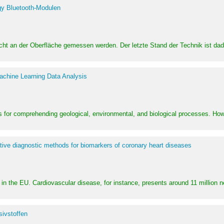
y Bluetooth-Modulen
dicht an der Oberfläche gemessen werden. Der letzte Stand der Technik ist d
achine Learning Data Analysis
 for comprehending geological, environmental, and biological processes. How
ative diagnostic methods for biomarkers of coronary heart diseases
in the EU. Cardiovascular disease, for instance, presents around 11 million n
ivstoffen