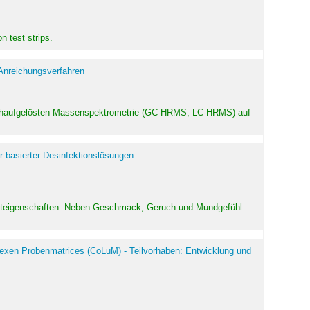
 test strips.
 Anreichungsverfahren
hochaufgelösten Massenspektrometrie (GC-HRMS, LC-HRMS) auf
r basierter Desinfektionslösungen
odukteigenschaften. Neben Geschmack, Geruch und Mundgefühl
exen Probenmatrices (CoLuM) - Teilvorhaben: Entwicklung und