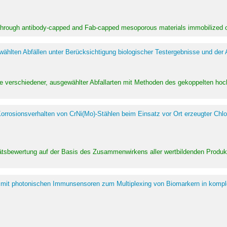
 through antibody-capped and Fab-capped mesoporous materials immobilized on
hlten Abfällen unter Berücksichtigung biologischer Testergebnisse und der
te verschiedener, ausgewählter Abfallarten mit Methoden des gekoppelten 
rrosionsverhalten von CrNi(Mo)-Stählen beim Einsatz vor Ort erzeugter Chlo
alitätsbewertung auf der Basis des Zusammenwirkens aller wertbildenden Pr
 mit photonischen Immunsensoren zum Multiplexing von Biomarkern in kompl