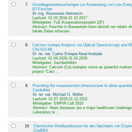
7
.
Grundlagenuntersuchungen zur Anwendung von Low Energ
BT-Feuchte
Dr.-Ing. Rosemarie Helmerich
Laufzeit: 01.02.2016-31.10.2017
Mittelgeber: FuE-Kooperationsprojekt (ZF)
Abstract:
Feuchte in Bauwerken kann derzeit nur relativ 
lokale Daten erfassen ...
8
.
Calcium Isotope Analysis via Optical Spectroscopy and M
CALISO-ML
Dr. rer. nat. Carlos Enrique Abad Andrade
Laufzeit: 01.04.2026-31.03.2029
Mittelgeber: Sachbeihilfen
Abstract:
Calcium (Ca) isotopes serve as powerful markers
project “Calci ...
9
.
Providing the measurement infrastructure to allow quantit
CardioMet
Dr. rer. nat. Michael G. Weller
Laufzeit: 01.07.2019-31.12.2022
Mittelgeber: EMPIR Call 2018
Abstract:
Heart diseases are a major healthcare challenge 
Laboratory te ...
10
.
Chemischer Breitbandsensor für den Nachweis von Explos
CheBBS