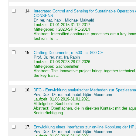
14
.
Integrated Control and Sensing for Sustainable Operation 
CONSENS
Dr. rer. nat. habil. Michael Maiwald
Laufzeit: 01.01.2015-31.12.2017
Mittelgeber: H2020-SPIRE-2014
Abstract:
Intensified continuous processes are a key innov
fashion. To ...
15
.
Crafting Documents, c. 500 - c. 800 CE
Prof. Dr. rer. nat. Ira Rabin
Laufzeit: 01.03.2023-28.02.2026
Mittelgeber: Sachbeihilfen
Abstract:
This innovative project brings together technica
the key tran ...
16
.
DFG - Entwicklung analytischer Methoden zur Speziesanal
Priv.-Doz. Dr. rer. nat. habil. Björn Meermann
Laufzeit: 01.06.2019-31.01.2021
Mittelgeber: Sachbeihilfen
Abstract:
Oberflächen, die in direkten Kontakt mit der aq
Beeinträchtigung ...
17
.
Entwicklung eines Interfaces zur on-line Kopplung der HP
Priv.-Doz. Dr. rer. nat. habil. Björn Meermann