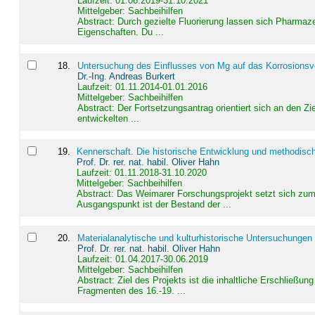
Laufzeit: 01.06.2019-31.10.2021
Mittelgeber: Sachbeihilfen
Abstract:
Durch gezielte Fluorierung lassen sich Pharmaze
Eigenschaften. Du ...
18
.
Untersuchung des Einflusses von Mg auf das Korrosionsver
Dr.-Ing. Andreas Burkert
Laufzeit: 01.11.2014-01.01.2016
Mittelgeber: Sachbeihilfen
Abstract:
Der Fortsetzungsantrag orientiert sich an den Z
entwickelten ...
19
.
Kennerschaft. Die historische Entwicklung und methodisc
Prof. Dr. rer. nat. habil. Oliver Hahn
Laufzeit: 01.11.2018-31.10.2020
Mittelgeber: Sachbeihilfen
Abstract:
Das Weimarer Forschungsprojekt setzt sich zum 
Ausgangspunkt ist der Bestand der ...
20
.
Materialanalytische und kulturhistorische Untersuchungen 
Prof. Dr. rer. nat. habil. Oliver Hahn
Laufzeit: 01.04.2017-30.06.2019
Mittelgeber: Sachbeihilfen
Abstract:
Ziel des Projekts ist die inhaltliche Erschließ
Fragmenten des 16.-19. ...