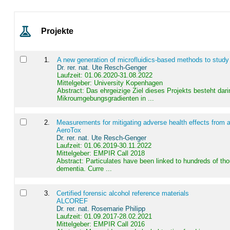
Projekte
1
.
A new generation of microfluidics-based methods to study
Dr. rer. nat. Ute Resch-Genger
Laufzeit: 01.06.2020-31.08.2022
Mittelgeber: University Kopenhagen
Abstract:
Das ehrgeizige Ziel dieses Projekts besteht dari
Mikroumgebungsgradienten in ...
2
.
Measurements for mitigating adverse health effects from a
AeroTox
Dr. rer. nat. Ute Resch-Genger
Laufzeit: 01.06.2019-30.11.2022
Mittelgeber: EMPIR Call 2018
Abstract:
Particulates have been linked to hundreds of th
dementia. Curre ...
3
.
Certified forensic alcohol reference materials
ALCOREF
Dr. rer. nat. Rosemarie Philipp
Laufzeit: 01.09.2017-28.02.2021
Mittelgeber: EMPIR Call 2016