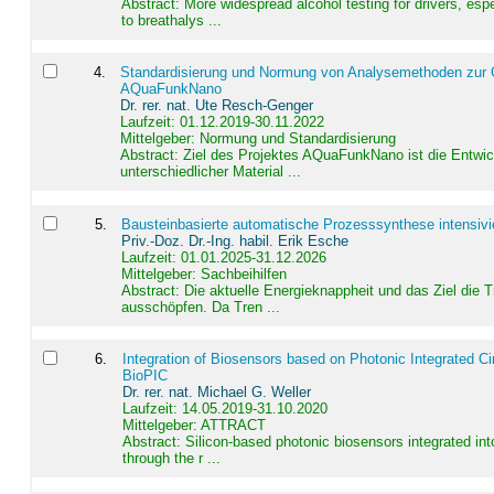
Abstract:
More widespread alcohol testing for drivers, es
to breathalys ...
4
.
Standardisierung und Normung von Analysemethoden zur Qua
AQuaFunkNano
Dr. rer. nat. Ute Resch-Genger
Laufzeit: 01.12.2019-30.11.2022
Mittelgeber: Normung und Standardisierung
Abstract:
Ziel des Projektes AQuaFunkNano ist die Entwic
unterschiedlicher Material ...
5
.
Bausteinbasierte automatische Prozesssynthese intensivi
Priv.-Doz. Dr.-Ing. habil. Erik Esche
Laufzeit: 01.01.2025-31.12.2026
Mittelgeber: Sachbeihilfen
Abstract:
Die aktuelle Energieknappheit und das Ziel die 
ausschöpfen. Da Tren ...
6
.
Integration of Biosensors based on Photonic Integrated Ci
BioPIC
Dr. rer. nat. Michael G. Weller
Laufzeit: 14.05.2019-31.10.2020
Mittelgeber: ATTRACT
Abstract:
Silicon-based photonic biosensors integrated in
through the r ...