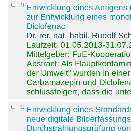
31
.
Entwicklung eines Antigens
zur Entwicklung eines monok
Diclofenac
Dr. rer. nat. habil. Rudolf S
Laufzeit: 01.05.2013-31.07
Mittelgeber: FuE-Kooperatio
Abstract:
Als Flauptkontamin
der Umwelt" wurden in ein
Carbamazepin und Diclofena
schlussfolgert, dass die unter
32
.
Entwicklung eines Standards
neue digitale Bilderfassungs
Durchstrahlungsprüfung vo