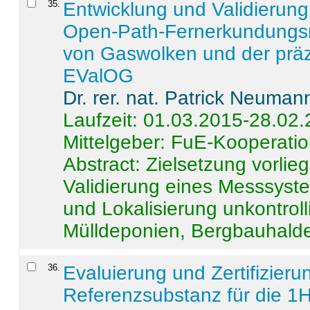
35
.
Entwicklung und Validierung 
Open-Path-Fernerkundungsm
von Gaswolken und der präz
EValOG
Dr. rer. nat. Patrick Neuman
Laufzeit: 01.03.2015-28.02
Mittelgeber: FuE-Kooperatio
Abstract:
Zielsetzung vorlie
Validierung eines Messsyst
und Lokalisierung unkontrol
Mülldeponien, Bergbauhalde
36
.
Evaluierung und Zertifizier
Referenzsubstanz für die 