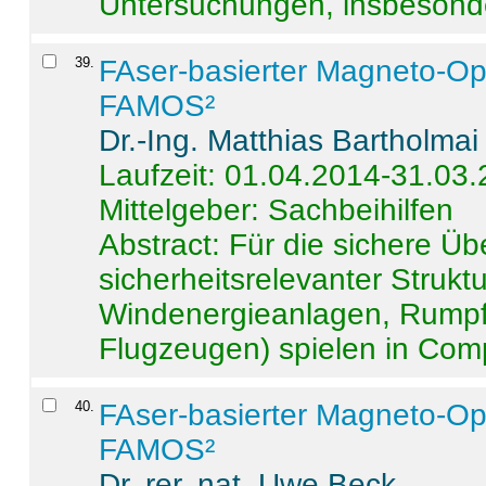
Untersuchungen, insbesonde
39
.
FAser-basierter Magneto-Op
FAMOS²
Dr.-Ing. Matthias Bartholmai
Laufzeit: 01.04.2014-31.03
Mittelgeber: Sachbeihilfen
Abstract:
Für die sichere Ü
sicherheitsrelevanter Strukt
Windenergieanlagen, Rumpf-
Flugzeugen) spielen in Compo
40
.
FAser-basierter Magneto-Op
FAMOS²
Dr. rer. nat. Uwe Beck