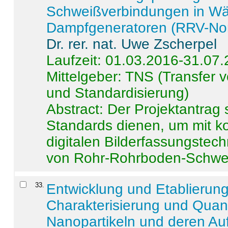
Schweißverbindungen in W
Dampfgeneratoren (RRV-No
Dr. rer. nat. Uwe Zscherpel
Laufzeit: 01.03.2016-31.07
Mittelgeber: TNS (Transfer
und Standardisierung)
Abstract:
Der Projektantrag 
Standards dienen, um mit k
digitalen Bilderfassungstec
von Rohr-Rohrboden-Schwei
33
.
Entwicklung und Etablierun
Charakterisierung und Quant
Nanopartikeln und deren Au