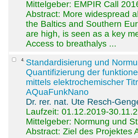
Mittelgeber: EMPIR Call 201
Abstract:
More widespread alc
the Baltics and Southern Eur
are high, is seen as a key m
Access to breathalys ...
4
.
Standardisierung und Norm
Quantifizierung der funktion
mittels elektrochemischer Ti
AQuaFunkNano
Dr. rer. nat. Ute Resch-Geng
Laufzeit: 01.12.2019-30.11.
Mittelgeber: Normung und St
Abstract:
Ziel des Projektes