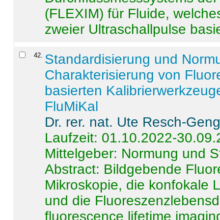
(FLEXIM) für Fluide, welche
zweier Ultraschallpulse basie
42
.
Standardisierung und Norm
Charakterisierung von Fluo
basierten Kalibrierwerkzeug
FluMiKal
Dr. rer. nat. Ute Resch-Gen
Laufzeit: 01.10.2022-30.09
Mittelgeber: Normung und S
Abstract:
Bildgebende Fluore
Mikroskopie, die konfokale
und die Fluoreszenzlebensd
fluorescence lifetime imaging