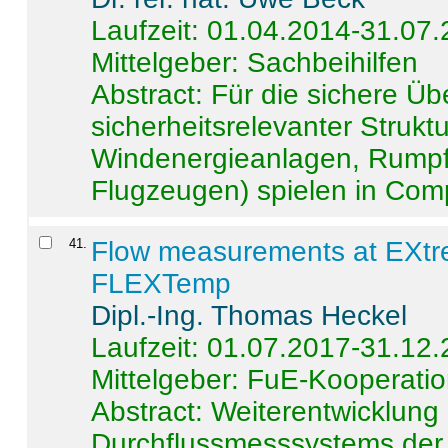
Laufzeit: 01.04.2014-31.07
Mittelgeber: Sachbeihilfen
Abstract:
Für die sichere Ü
sicherheitsrelevanter Strukt
Windenergieanlagen, Rumpf-
Flugzeugen) spielen in Compo
41
.
Flow measurements at EXtr
FLEXTemp
Dipl.-Ing. Thomas Heckel
Laufzeit: 01.07.2017-31.12
Mittelgeber: FuE-Kooperatio
Abstract:
Weiterentwicklun
Durchflussmesssystems der 