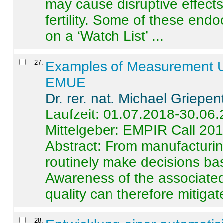
may cause disruptive effects
fertility. Some of these end
on a ‘Watch List’ ...
27
.
Examples of Measurement Un
EMUE
Dr. rer. nat. Michael Griepen
Laufzeit: 01.07.2018-30.06
Mittelgeber: EMPIR Call 20
Abstract:
From manufacturing
routinely make decisions b
Awareness of the associated
quality can therefore mitigate 
28
.