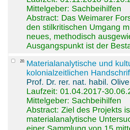
Mittelgeber: Sachbeihilfen
Abstract:
Das Weimarer Forsc
den stilkritischen Umgang m
neues, methodisch ausgewi
Ausgangspunkt ist der Besta
20
.
Materialanalytische und kul
kolonialzeitlichen Handschri
Prof. Dr. rer. nat. habil. Oli
Laufzeit: 01.04.2017-30.06
Mittelgeber: Sachbeihilfen
Abstract:
Ziel des Projekts i
materialanalytische Unters
einer Sammlung von 15 mitt