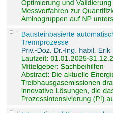
Optimierung und Validierun
Messverfahren zur Quantifiz
Aminogruppen auf NP untersch
5
.
Bausteinbasierte automatisc
Trennprozesse
Priv.-Doz. Dr.-Ing. habil. Eri
Laufzeit: 01.01.2025-31.12.
Mittelgeber: Sachbeihilfen
Abstract:
Die aktuelle Energi
Treibhausgasemissionen dras
innovative Lösungen, die das
Prozessintensivierung (PI) a
6
.