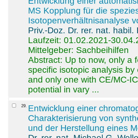
Entwicklung einer automatisi
MS Kopplung für die spezies
Isotopenverhältnisanalyse 
Priv.-Doz. Dr. rer. nat. habi
Laufzeit: 01.02.2021-30.04
Mittelgeber: Sachbeihilfen
Abstract:
Up to now, only a 
specific isotopic analysis 
and only one with CE/MC-ICP
potential in vary ...
29
.
Entwicklung einer chromat
Charakterisierung von synt
und der Herstellung eines M
Dr. rer. nat. Michael G. Welle