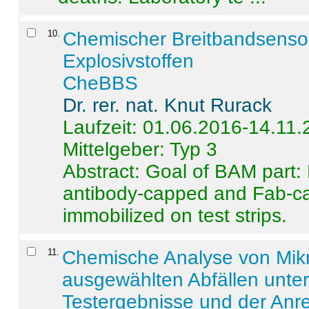
10
.
Chemischer Breitbandsenso
Explosivstoffen
CheBBS
Dr. rer. nat. Knut Rurack
Laufzeit: 01.06.2016-14.11
Mittelgeber: Typ 3
Abstract:
Goal of BAM part: 
antibody-capped and Fab-c
immobilized on test strips.
11
.
Chemische Analyse von Mik
ausgewählten Abfällen unter
Testergebnisse und der Anr