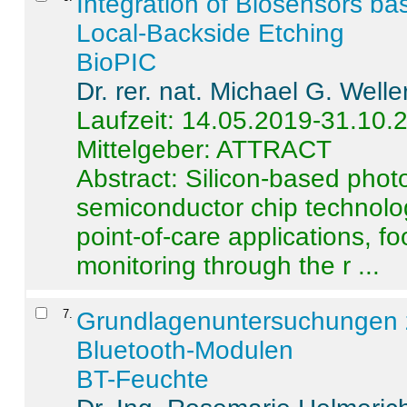
Integration of Biosensors ba
Local-Backside Etching
BioPIC
Dr. rer. nat. Michael G. Welle
Laufzeit: 14.05.2019-31.10.
Mittelgeber: ATTRACT
Abstract:
Silicon-based photo
semiconductor chip technolo
point-of-care applications, f
monitoring through the r ...
7
.
Grundlagenuntersuchungen 
Bluetooth-Modulen
BT-Feuchte