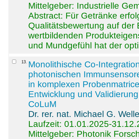
Mittelgeber: Industrielle G
Abstract:
Für Getränke erfol
Qualitätsbewertung auf der
wertbildenden Produkteige
und Mundgefühl hat der opti
13
.
Monolithische Co-Integrati
photonischen Immunsensore
in komplexen Probenmatrice
Entwicklung und Validieru
CoLuM
Dr. rer. nat. Michael G. Welle
Laufzeit: 01.01.2025-31.12
Mittelgeber: Photonik Fors