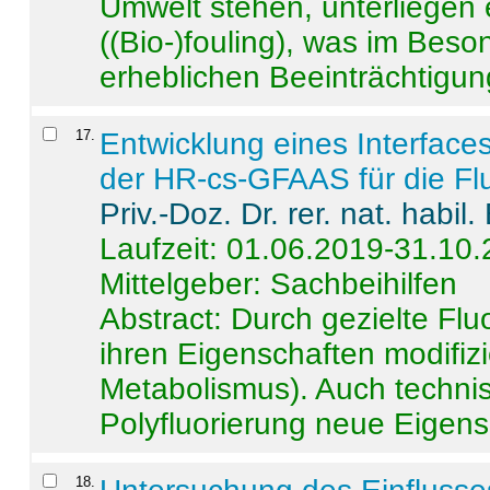
Umwelt stehen, unterliege
((Bio-)fouling), was im Beson
erheblichen Beeinträchtigung
17
.
Entwicklung eines Interface
der HR-cs-GFAAS für die Flu
Priv.-Doz. Dr. rer. nat. habi
Laufzeit: 01.06.2019-31.10
Mittelgeber: Sachbeihilfen
Abstract:
Durch gezielte Flu
ihren Eigenschaften modifizi
Metabolismus). Auch techni
Polyfluorierung neue Eigensc
18
.