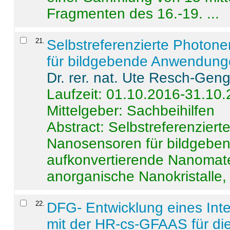
Fragmenten des 16.-19. ...
21
.
Selbstreferenzierte Photon
für bildgebende Anwendun
Dr. rer. nat. Ute Resch-Gen
Laufzeit: 01.10.2016-31.10
Mittelgeber: Sachbeihilfen
Abstract:
Selbstreferenzier
Nanosensoren für bildgeb
aufkonvertierende Nanomate
anorganische Nanokristalle, 
22
.
DFG- Entwicklung eines Int
mit der HR-cs-GFAAS für die