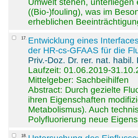
Umwelt stehen, unterliege
((Bio-)fouling), was im Beson
erheblichen Beeinträchtigung
17
.
Entwicklung eines Interface
der HR-cs-GFAAS für die Flu
Priv.-Doz. Dr. rer. nat. habi
Laufzeit: 01.06.2019-31.10
Mittelgeber: Sachbeihilfen
Abstract:
Durch gezielte Flu
ihren Eigenschaften modifizi
Metabolismus). Auch techni
Polyfluorierung neue Eigensc
18
.