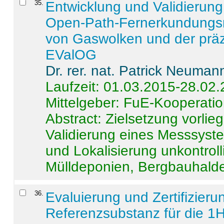
35
.
Entwicklung und Validierung 
Open-Path-Fernerkundungsm
von Gaswolken und der präz
EValOG
Dr. rer. nat. Patrick Neuman
Laufzeit: 01.03.2015-28.02
Mittelgeber: FuE-Kooperatio
Abstract:
Zielsetzung vorlie
Validierung eines Messsyst
und Lokalisierung unkontrol
Mülldeponien, Bergbauhalde
36
.
Evaluierung und Zertifizier
Referenzsubstanz für die 