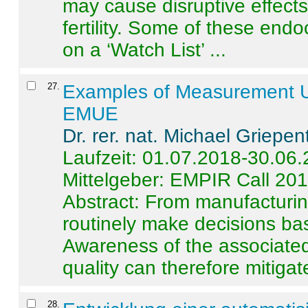
may cause disruptive effects
fertility. Some of these end
on a ‘Watch List’ ...
27
.
Examples of Measurement Un
EMUE
Dr. rer. nat. Michael Griepen
Laufzeit: 01.07.2018-30.06
Mittelgeber: EMPIR Call 20
Abstract:
From manufacturing
routinely make decisions b
Awareness of the associated
quality can therefore mitigate 
28
.