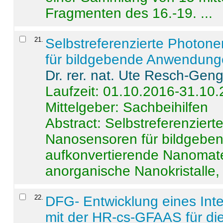
Fragmenten des 16.-19. ...
21
.
Selbstreferenzierte Photon
für bildgebende Anwendun
Dr. rer. nat. Ute Resch-Gen
Laufzeit: 01.10.2016-31.10
Mittelgeber: Sachbeihilfen
Abstract:
Selbstreferenzier
Nanosensoren für bildgeb
aufkonvertierende Nanomate
anorganische Nanokristalle, 
22
.
DFG- Entwicklung eines Int
mit der HR-cs-GFAAS für die