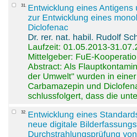
31
.
Entwicklung eines Antigens
zur Entwicklung eines monok
Diclofenac
Dr. rer. nat. habil. Rudolf S
Laufzeit: 01.05.2013-31.07
Mittelgeber: FuE-Kooperatio
Abstract:
Als Flauptkontamin
der Umwelt" wurden in ein
Carbamazepin und Diclofena
schlussfolgert, dass die unter
32
.
Entwicklung eines Standards
neue digitale Bilderfassungs
Durchstrahlungsprüfung vo