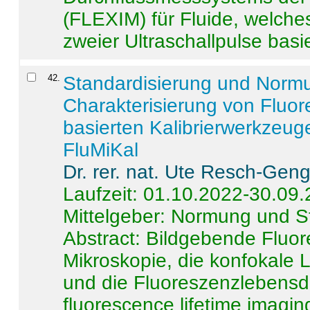
(FLEXIM) für Fluide, welche
zweier Ultraschallpulse basie
42
.
Standardisierung und Norm
Charakterisierung von Fluo
basierten Kalibrierwerkzeug
FluMiKal
Dr. rer. nat. Ute Resch-Gen
Laufzeit: 01.10.2022-30.09
Mittelgeber: Normung und S
Abstract:
Bildgebende Fluore
Mikroskopie, die konfokale
und die Fluoreszenzlebensd
fluorescence lifetime imaging