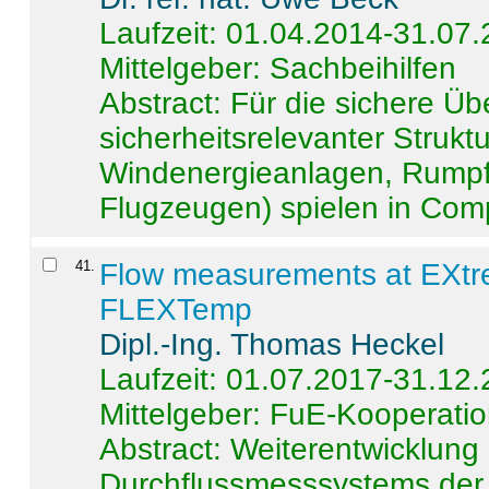
Laufzeit: 01.04.2014-31.07
Mittelgeber: Sachbeihilfen
Abstract:
Für die sichere Ü
sicherheitsrelevanter Strukt
Windenergieanlagen, Rumpf-
Flugzeugen) spielen in Compo
41
.
Flow measurements at EXtr
FLEXTemp
Dipl.-Ing. Thomas Heckel
Laufzeit: 01.07.2017-31.12
Mittelgeber: FuE-Kooperatio
Abstract:
Weiterentwicklun
Durchflussmesssystems der 