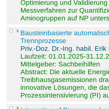
Optimierung und Validierun
Messverfahren zur Quantifiz
Aminogruppen auf NP untersch
5
.
Bausteinbasierte automatisc
Trennprozesse
Priv.-Doz. Dr.-Ing. habil. Eri
Laufzeit: 01.01.2025-31.12.
Mittelgeber: Sachbeihilfen
Abstract:
Die aktuelle Energi
Treibhausgasemissionen dras
innovative Lösungen, die das
Prozessintensivierung (PI) a
6
.