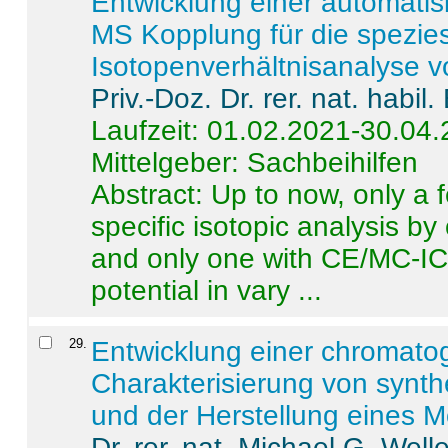
Entwicklung einer automatisi
MS Kopplung für die spezies
Isotopenverhältnisanalyse 
Priv.-Doz. Dr. rer. nat. habi
Laufzeit: 01.02.2021-30.04
Mittelgeber: Sachbeihilfen
Abstract:
Up to now, only a 
specific isotopic analysis 
and only one with CE/MC-ICP
potential in vary ...
29
.
Entwicklung einer chromat
Charakterisierung von synt
und der Herstellung eines M
Dr. rer. nat. Michael G. Welle