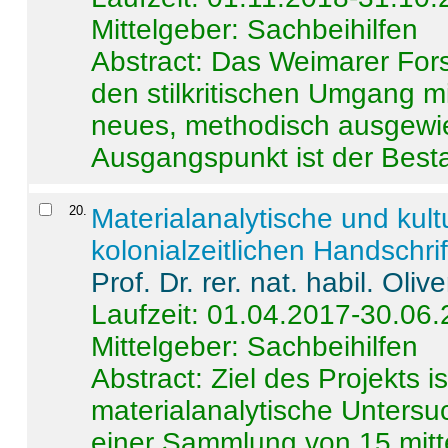
Mittelgeber: Sachbeihilfen
Abstract:
Das Weimarer Forsc
den stilkritischen Umgang m
neues, methodisch ausgewi
Ausgangspunkt ist der Besta
20
.
Materialanalytische und kul
kolonialzeitlichen Handschri
Prof. Dr. rer. nat. habil. Oli
Laufzeit: 01.04.2017-30.06
Mittelgeber: Sachbeihilfen
Abstract:
Ziel des Projekts i
materialanalytische Unters
einer Sammlung von 15 mitt