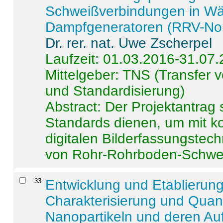
Schweißverbindungen in W
Dampfgeneratoren (RRV-No
Dr. rer. nat. Uwe Zscherpel
Laufzeit: 01.03.2016-31.07
Mittelgeber: TNS (Transfer
und Standardisierung)
Abstract:
Der Projektantrag 
Standards dienen, um mit k
digitalen Bilderfassungstec
von Rohr-Rohrboden-Schwei
33
.
Entwicklung und Etablierun
Charakterisierung und Quant
Nanopartikeln und deren Au