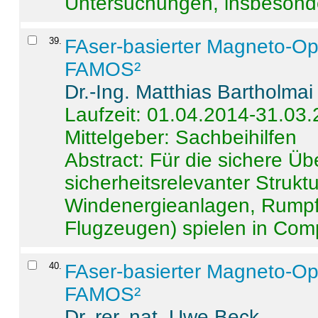
Untersuchungen, insbesonde
39
.
FAser-basierter Magneto-Op
FAMOS²
Dr.-Ing. Matthias Bartholmai
Laufzeit: 01.04.2014-31.03
Mittelgeber: Sachbeihilfen
Abstract:
Für die sichere Ü
sicherheitsrelevanter Strukt
Windenergieanlagen, Rumpf-
Flugzeugen) spielen in Compo
40
.
FAser-basierter Magneto-Op
FAMOS²
Dr. rer. nat. Uwe Beck