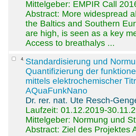
Mittelgeber: EMPIR Call 201
Abstract:
More widespread alc
the Baltics and Southern Eur
are high, is seen as a key m
Access to breathalys ...
4
.
Standardisierung und Norm
Quantifizierung der funktion
mittels elektrochemischer Ti
AQuaFunkNano
Dr. rer. nat. Ute Resch-Geng
Laufzeit: 01.12.2019-30.11.
Mittelgeber: Normung und St
Abstract:
Ziel des Projektes