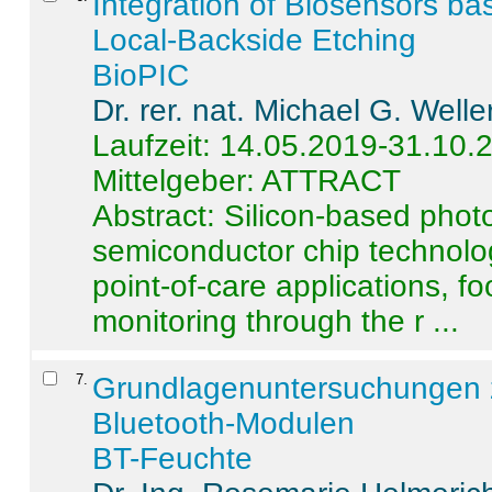
Integration of Biosensors ba
Local-Backside Etching
BioPIC
Dr. rer. nat. Michael G. Welle
Laufzeit: 14.05.2019-31.10.
Mittelgeber: ATTRACT
Abstract:
Silicon-based photo
semiconductor chip technolo
point-of-care applications, f
monitoring through the r ...
7
.
Grundlagenuntersuchungen 
Bluetooth-Modulen
BT-Feuchte