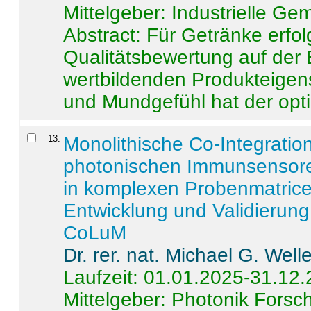
Mittelgeber: Industrielle G
Abstract:
Für Getränke erfol
Qualitätsbewertung auf der
wertbildenden Produkteige
und Mundgefühl hat der opti
13
.
Monolithische Co-Integrati
photonischen Immunsensore
in komplexen Probenmatrice
Entwicklung und Validieru
CoLuM
Dr. rer. nat. Michael G. Welle
Laufzeit: 01.01.2025-31.12
Mittelgeber: Photonik Fors