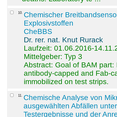
10
.
Chemischer Breitbandsenso
Explosivstoffen
CheBBS
Dr. rer. nat. Knut Rurack
Laufzeit: 01.06.2016-14.11
Mittelgeber: Typ 3
Abstract:
Goal of BAM part: 
antibody-capped and Fab-c
immobilized on test strips.
11
.
Chemische Analyse von Mik
ausgewählten Abfällen unter
Testergebnisse und der Anr