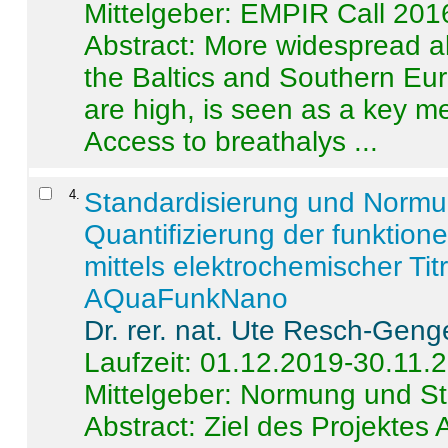
Mittelgeber: EMPIR Call 201
Abstract:
More widespread alc
the Baltics and Southern Eur
are high, is seen as a key m
Access to breathalys ...
4
.
Standardisierung und Norm
Quantifizierung der funktion
mittels elektrochemischer Ti
AQuaFunkNano
Dr. rer. nat. Ute Resch-Geng
Laufzeit: 01.12.2019-30.11.
Mittelgeber: Normung und St
Abstract:
Ziel des Projektes