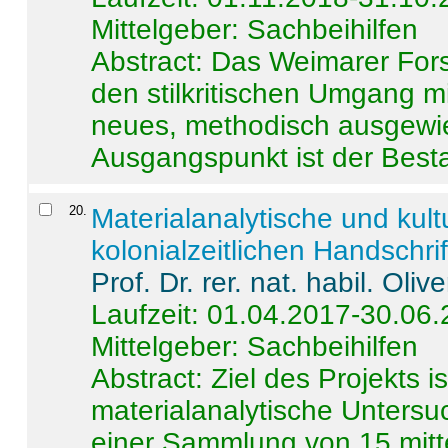
Mittelgeber: Sachbeihilfen
Abstract:
Das Weimarer Forsc
den stilkritischen Umgang m
neues, methodisch ausgewi
Ausgangspunkt ist der Besta
20
.
Materialanalytische und kul
kolonialzeitlichen Handschri
Prof. Dr. rer. nat. habil. Oli
Laufzeit: 01.04.2017-30.06
Mittelgeber: Sachbeihilfen
Abstract:
Ziel des Projekts i
materialanalytische Unters
einer Sammlung von 15 mitt