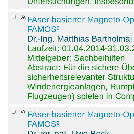
Untersuchungen, insbesonde
39
.
FAser-basierter Magneto-Op
FAMOS²
Dr.-Ing. Matthias Bartholmai
Laufzeit: 01.04.2014-31.03
Mittelgeber: Sachbeihilfen
Abstract:
Für die sichere Ü
sicherheitsrelevanter Strukt
Windenergieanlagen, Rumpf-
Flugzeugen) spielen in Compo
40
.
FAser-basierter Magneto-Op
FAMOS²
Dr. rer. nat. Uwe Beck