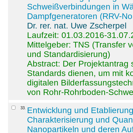
Schweißverbindungen in W
Dampfgeneratoren (RRV-No
Dr. rer. nat. Uwe Zscherpel
Laufzeit: 01.03.2016-31.07
Mittelgeber: TNS (Transfer
und Standardisierung)
Abstract:
Der Projektantrag 
Standards dienen, um mit k
digitalen Bilderfassungstec
von Rohr-Rohrboden-Schwei
33
.
Entwicklung und Etablierun
Charakterisierung und Quant
Nanopartikeln und deren Au