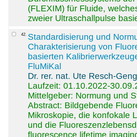
(FLEXIM) für Fluide, welche
zweier Ultraschallpulse basie
42
.
Standardisierung und Norm
Charakterisierung von Fluo
basierten Kalibrierwerkzeug
FluMiKal
Dr. rer. nat. Ute Resch-Gen
Laufzeit: 01.10.2022-30.09
Mittelgeber: Normung und S
Abstract:
Bildgebende Fluore
Mikroskopie, die konfokale
und die Fluoreszenzlebensd
fluorescence lifetime imaging