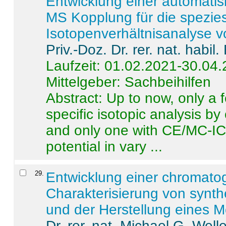
Entwicklung einer automatisi
MS Kopplung für die spezies
Isotopenverhältnisanalyse 
Priv.-Doz. Dr. rer. nat. habi
Laufzeit: 01.02.2021-30.04
Mittelgeber: Sachbeihilfen
Abstract:
Up to now, only a 
specific isotopic analysis 
and only one with CE/MC-ICP
potential in vary ...
29
.
Entwicklung einer chromat
Charakterisierung von synt
und der Herstellung eines M
Dr. rer. nat. Michael G. Welle