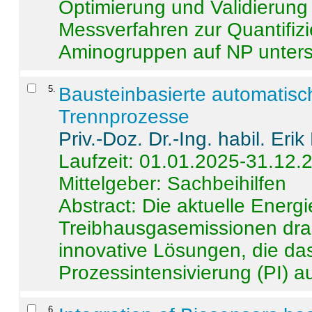
Optimierung und Validierun
Messverfahren zur Quantifiz
Aminogruppen auf NP untersch
5
.
Bausteinbasierte automatisc
Trennprozesse
Priv.-Doz. Dr.-Ing. habil. Eri
Laufzeit: 01.01.2025-31.12.
Mittelgeber: Sachbeihilfen
Abstract:
Die aktuelle Energi
Treibhausgasemissionen dras
innovative Lösungen, die das
Prozessintensivierung (PI) a
6
.