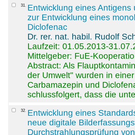
31
.
Entwicklung eines Antigens
zur Entwicklung eines monok
Diclofenac
Dr. rer. nat. habil. Rudolf S
Laufzeit: 01.05.2013-31.07
Mittelgeber: FuE-Kooperatio
Abstract:
Als Flauptkontamin
der Umwelt" wurden in ein
Carbamazepin und Diclofena
schlussfolgert, dass die unter
32
.
Entwicklung eines Standards
neue digitale Bilderfassungs
Durchstrahlungsprüfung vo