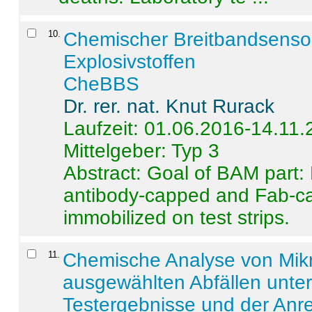
10
.
Chemischer Breitbandsenso
Explosivstoffen
CheBBS
Dr. rer. nat. Knut Rurack
Laufzeit: 01.06.2016-14.11
Mittelgeber: Typ 3
Abstract:
Goal of BAM part: 
antibody-capped and Fab-c
immobilized on test strips.
11
.
Chemische Analyse von Mik
ausgewählten Abfällen unter
Testergebnisse und der Anr