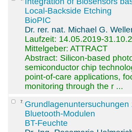
Integration of Biosensors ba
Local-Backside Etching
BioPIC
Dr. rer. nat. Michael G. Welle
Laufzeit: 14.05.2019-31.10.
Mittelgeber: ATTRACT
Abstract:
Silicon-based photo
semiconductor chip technolo
point-of-care applications, f
monitoring through the r ...
7
.
Grundlagenuntersuchungen 
Bluetooth-Modulen
BT-Feuchte