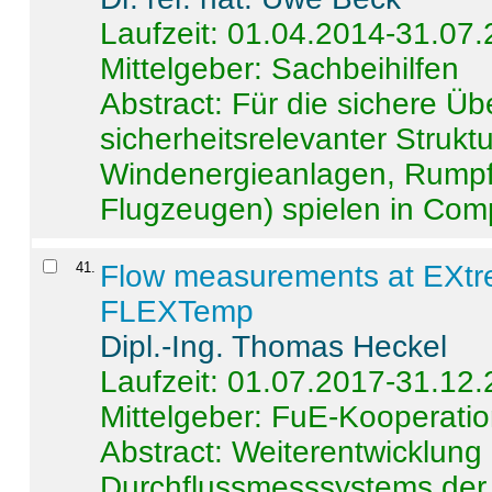
Laufzeit: 01.04.2014-31.07
Mittelgeber: Sachbeihilfen
Abstract:
Für die sichere Ü
sicherheitsrelevanter Strukt
Windenergieanlagen, Rumpf-
Flugzeugen) spielen in Compo
41
.
Flow measurements at EXtr
FLEXTemp
Dipl.-Ing. Thomas Heckel
Laufzeit: 01.07.2017-31.12
Mittelgeber: FuE-Kooperatio
Abstract:
Weiterentwicklun
Durchflussmesssystems der 