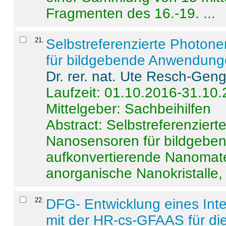
Fragmenten des 16.-19. ...
21
.
Selbstreferenzierte Photon
für bildgebende Anwendun
Dr. rer. nat. Ute Resch-Gen
Laufzeit: 01.10.2016-31.10
Mittelgeber: Sachbeihilfen
Abstract:
Selbstreferenzier
Nanosensoren für bildgeb
aufkonvertierende Nanomate
anorganische Nanokristalle, 
22
.
DFG- Entwicklung eines Int
mit der HR-cs-GFAAS für die