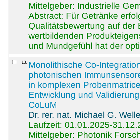
Mittelgeber: Industrielle G
Abstract:
Für Getränke erfol
Qualitätsbewertung auf der
wertbildenden Produkteige
und Mundgefühl hat der opti
13
.
Monolithische Co-Integrati
photonischen Immunsensore
in komplexen Probenmatrice
Entwicklung und Validieru
CoLuM
Dr. rer. nat. Michael G. Welle
Laufzeit: 01.01.2025-31.12
Mittelgeber: Photonik Fors