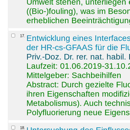
Umwelt stehen, unterliege
((Bio-)fouling), was im Beson
erheblichen Beeinträchtigung
17
.
Entwicklung eines Interface
der HR-cs-GFAAS für die Flu
Priv.-Doz. Dr. rer. nat. habi
Laufzeit: 01.06.2019-31.10
Mittelgeber: Sachbeihilfen
Abstract:
Durch gezielte Flu
ihren Eigenschaften modifizi
Metabolismus). Auch techni
Polyfluorierung neue Eigensc
18
.