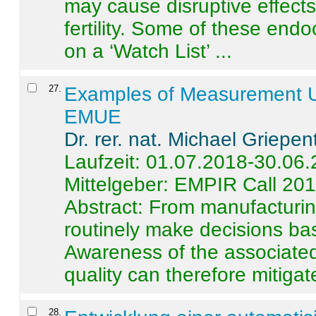
may cause disruptive effects
fertility. Some of these end
on a ‘Watch List’ ...
27
.
Examples of Measurement Un
EMUE
Dr. rer. nat. Michael Griepen
Laufzeit: 01.07.2018-30.06
Mittelgeber: EMPIR Call 20
Abstract:
From manufacturing
routinely make decisions b
Awareness of the associated
quality can therefore mitigate 
28
.