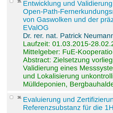
35
.
Entwicklung und Validierung 
Open-Path-Fernerkundungsm
von Gaswolken und der präz
EValOG
Dr. rer. nat. Patrick Neuman
Laufzeit: 01.03.2015-28.02
Mittelgeber: FuE-Kooperatio
Abstract:
Zielsetzung vorlie
Validierung eines Messsyst
und Lokalisierung unkontrol
Mülldeponien, Bergbauhalde
36
.
Evaluierung und Zertifizier
Referenzsubstanz für die 