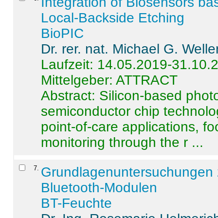
Integration of Biosensors ba
Local-Backside Etching
BioPIC
Dr. rer. nat. Michael G. Welle
Laufzeit: 14.05.2019-31.10.
Mittelgeber: ATTRACT
Abstract:
Silicon-based photo
semiconductor chip technolo
point-of-care applications, f
monitoring through the r ...
7
.
Grundlagenuntersuchungen 
Bluetooth-Modulen
BT-Feuchte