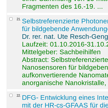
Fragmenten des 16.-19. ...
21
.
Selbstreferenzierte Photon
für bildgebende Anwendun
Dr. rer. nat. Ute Resch-Gen
Laufzeit: 01.10.2016-31.10
Mittelgeber: Sachbeihilfen
Abstract:
Selbstreferenzier
Nanosensoren für bildgeb
aufkonvertierende Nanomate
anorganische Nanokristalle, 
22
.
DFG- Entwicklung eines Int
mit der HR-cs-GFAAS für die