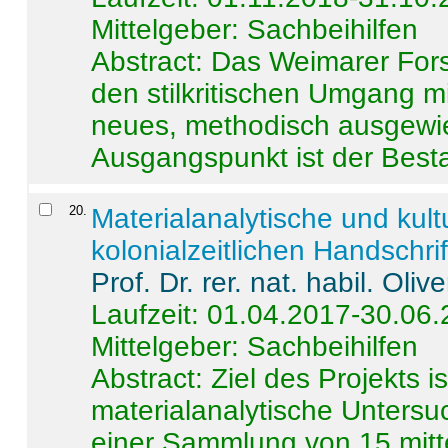
Mittelgeber: Sachbeihilfen
Abstract:
Das Weimarer Forsc
den stilkritischen Umgang m
neues, methodisch ausgewi
Ausgangspunkt ist der Besta
20
.
Materialanalytische und kul
kolonialzeitlichen Handschri
Prof. Dr. rer. nat. habil. Oli
Laufzeit: 01.04.2017-30.06
Mittelgeber: Sachbeihilfen
Abstract:
Ziel des Projekts i
materialanalytische Unters
einer Sammlung von 15 mitt