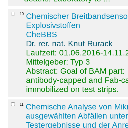
10
.
Chemischer Breitbandsenso
Explosivstoffen
CheBBS
Dr. rer. nat. Knut Rurack
Laufzeit: 01.06.2016-14.11
Mittelgeber: Typ 3
Abstract:
Goal of BAM part: 
antibody-capped and Fab-c
immobilized on test strips.
11
.
Chemische Analyse von Mik
ausgewählten Abfällen unter
Testergebnisse und der Anr