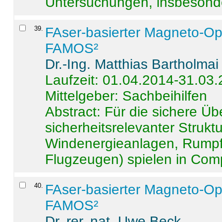
Untersuchungen, insbesonde
39
.
FAser-basierter Magneto-Op
FAMOS²
Dr.-Ing. Matthias Bartholmai
Laufzeit: 01.04.2014-31.03
Mittelgeber: Sachbeihilfen
Abstract:
Für die sichere Ü
sicherheitsrelevanter Strukt
Windenergieanlagen, Rumpf-
Flugzeugen) spielen in Compo
40
.
FAser-basierter Magneto-Op
FAMOS²
Dr. rer. nat. Uwe Beck