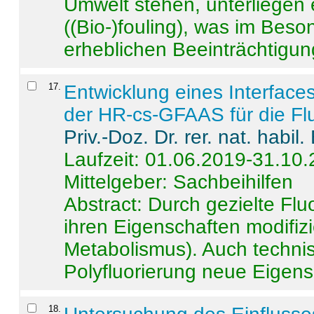
Umwelt stehen, unterliege
((Bio-)fouling), was im Beson
erheblichen Beeinträchtigung
17
.
Entwicklung eines Interface
der HR-cs-GFAAS für die Flu
Priv.-Doz. Dr. rer. nat. habi
Laufzeit: 01.06.2019-31.10
Mittelgeber: Sachbeihilfen
Abstract:
Durch gezielte Flu
ihren Eigenschaften modifizi
Metabolismus). Auch techni
Polyfluorierung neue Eigensc
18
.