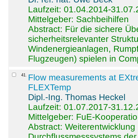
Laufzeit: 01.04.2014-31.07
Mittelgeber: Sachbeihilfen
Abstract:
Für die sichere Ü
sicherheitsrelevanter Strukt
Windenergieanlagen, Rumpf-
Flugzeugen) spielen in Compo
41
.
Flow measurements at EXtr
FLEXTemp
Dipl.-Ing. Thomas Heckel
Laufzeit: 01.07.2017-31.12
Mittelgeber: FuE-Kooperatio
Abstract:
Weiterentwicklun
Durchflussmesssystems der 