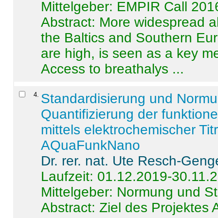
Mittelgeber: EMPIR Call 201
Abstract:
More widespread alc
the Baltics and Southern Eur
are high, is seen as a key m
Access to breathalys ...
4
.
Standardisierung und Norm
Quantifizierung der funktion
mittels elektrochemischer Ti
AQuaFunkNano
Dr. rer. nat. Ute Resch-Geng
Laufzeit: 01.12.2019-30.11.
Mittelgeber: Normung und St
Abstract:
Ziel des Projektes