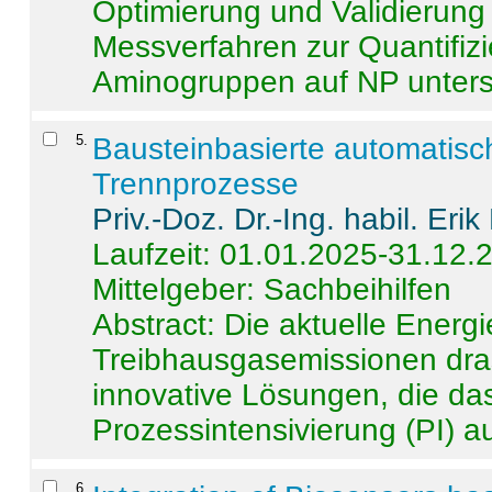
Optimierung und Validierun
Messverfahren zur Quantifiz
Aminogruppen auf NP untersch
5
.
Bausteinbasierte automatisc
Trennprozesse
Priv.-Doz. Dr.-Ing. habil. Eri
Laufzeit: 01.01.2025-31.12.
Mittelgeber: Sachbeihilfen
Abstract:
Die aktuelle Energi
Treibhausgasemissionen dras
innovative Lösungen, die das
Prozessintensivierung (PI) a
6
.