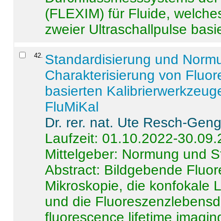
(FLEXIM) für Fluide, welche
zweier Ultraschallpulse basie
42
.
Standardisierung und Norm
Charakterisierung von Fluo
basierten Kalibrierwerkzeug
FluMiKal
Dr. rer. nat. Ute Resch-Gen
Laufzeit: 01.10.2022-30.09
Mittelgeber: Normung und S
Abstract:
Bildgebende Fluore
Mikroskopie, die konfokale
und die Fluoreszenzlebensd
fluorescence lifetime imaging