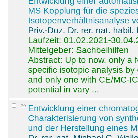
Entwicklung einer automatisi
MS Kopplung für die spezies
Isotopenverhältnisanalyse 
Priv.-Doz. Dr. rer. nat. habi
Laufzeit: 01.02.2021-30.04
Mittelgeber: Sachbeihilfen
Abstract:
Up to now, only a 
specific isotopic analysis 
and only one with CE/MC-ICP
potential in vary ...
29
.
Entwicklung einer chromat
Charakterisierung von synt
und der Herstellung eines M
Dr. rer. nat. Michael G. Welle