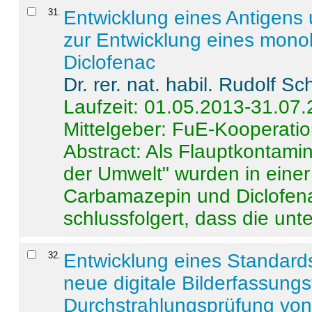
31
.
Entwicklung eines Antigens
zur Entwicklung eines monok
Diclofenac
Dr. rer. nat. habil. Rudolf S
Laufzeit: 01.05.2013-31.07
Mittelgeber: FuE-Kooperatio
Abstract:
Als Flauptkontamin
der Umwelt" wurden in ein
Carbamazepin und Diclofena
schlussfolgert, dass die unter
32
.
Entwicklung eines Standards
neue digitale Bilderfassungs
Durchstrahlungsprüfung vo