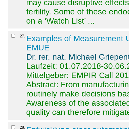
may cause disruptive effects
fertility. Some of these end
on a ‘Watch List’ ...
27
.
Examples of Measurement Un
EMUE
Dr. rer. nat. Michael Griepen
Laufzeit: 01.07.2018-30.06
Mittelgeber: EMPIR Call 20
Abstract:
From manufacturing
routinely make decisions b
Awareness of the associated
quality can therefore mitigate 
28
.