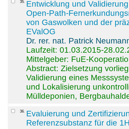
35
.
Entwicklung und Validierung 
Open-Path-Fernerkundungsm
von Gaswolken und der präz
EValOG
Dr. rer. nat. Patrick Neuman
Laufzeit: 01.03.2015-28.02
Mittelgeber: FuE-Kooperatio
Abstract:
Zielsetzung vorlie
Validierung eines Messsyst
und Lokalisierung unkontrol
Mülldeponien, Bergbauhalde
36
.
Evaluierung und Zertifizier
Referenzsubstanz für die 