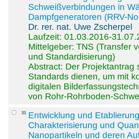
Schweißverbindungen in W
Dampfgeneratoren (RRV-No
Dr. rer. nat. Uwe Zscherpel
Laufzeit: 01.03.2016-31.07
Mittelgeber: TNS (Transfer
und Standardisierung)
Abstract:
Der Projektantrag 
Standards dienen, um mit k
digitalen Bilderfassungstec
von Rohr-Rohrboden-Schwei
33
.
Entwicklung und Etablierun
Charakterisierung und Quant
Nanopartikeln und deren Au