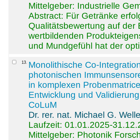
Mittelgeber: Industrielle G
Abstract:
Für Getränke erfol
Qualitätsbewertung auf der
wertbildenden Produkteige
und Mundgefühl hat der opti
13
.
Monolithische Co-Integrati
photonischen Immunsensore
in komplexen Probenmatrice
Entwicklung und Validieru
CoLuM
Dr. rer. nat. Michael G. Welle
Laufzeit: 01.01.2025-31.12
Mittelgeber: Photonik Fors