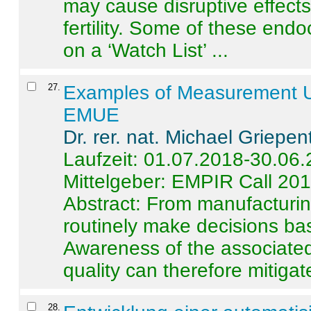
may cause disruptive effects
fertility. Some of these end
on a ‘Watch List’ ...
27
.
Examples of Measurement Un
EMUE
Dr. rer. nat. Michael Griepen
Laufzeit: 01.07.2018-30.06
Mittelgeber: EMPIR Call 20
Abstract:
From manufacturing
routinely make decisions b
Awareness of the associated
quality can therefore mitigate 
28
.