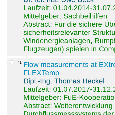
Laufzeit: 01.04.2014-31.07
Mittelgeber: Sachbeihilfen
Abstract:
Für die sichere Ü
sicherheitsrelevanter Strukt
Windenergieanlagen, Rumpf-
Flugzeugen) spielen in Compo
41
.
Flow measurements at EXtr
FLEXTemp
Dipl.-Ing. Thomas Heckel
Laufzeit: 01.07.2017-31.12
Mittelgeber: FuE-Kooperatio
Abstract:
Weiterentwicklun
Durchflussmesssystems der 