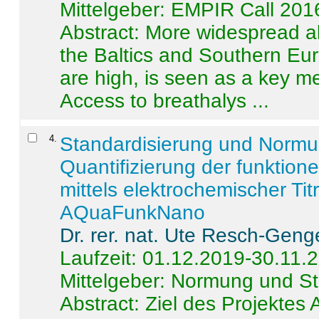
Mittelgeber: EMPIR Call 201
Abstract:
More widespread alc
the Baltics and Southern Eur
are high, is seen as a key m
Access to breathalys ...
4
.
Standardisierung und Norm
Quantifizierung der funktion
mittels elektrochemischer Ti
AQuaFunkNano
Dr. rer. nat. Ute Resch-Geng
Laufzeit: 01.12.2019-30.11.
Mittelgeber: Normung und St
Abstract:
Ziel des Projektes