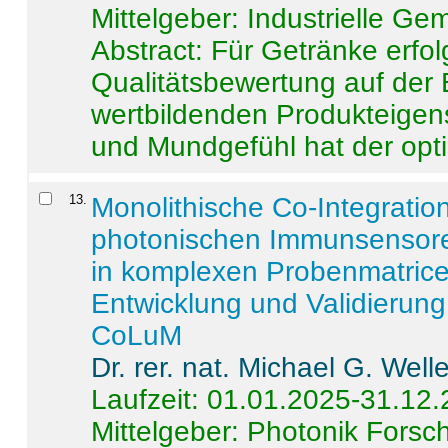
Mittelgeber: Industrielle G
Abstract:
Für Getränke erfol
Qualitätsbewertung auf der
wertbildenden Produkteige
und Mundgefühl hat der opti
13
.
Monolithische Co-Integrati
photonischen Immunsensore
in komplexen Probenmatrice
Entwicklung und Validieru
CoLuM
Dr. rer. nat. Michael G. Welle
Laufzeit: 01.01.2025-31.12
Mittelgeber: Photonik Fors