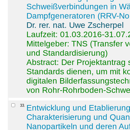
Schweißverbindungen in W
Dampfgeneratoren (RRV-No
Dr. rer. nat. Uwe Zscherpel
Laufzeit: 01.03.2016-31.07
Mittelgeber: TNS (Transfer
und Standardisierung)
Abstract:
Der Projektantrag 
Standards dienen, um mit k
digitalen Bilderfassungstec
von Rohr-Rohrboden-Schwei
33
.
Entwicklung und Etablierun
Charakterisierung und Quant
Nanopartikeln und deren Au