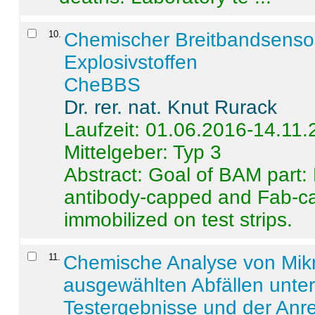
10
.
Chemischer Breitbandsenso
Explosivstoffen
CheBBS
Dr. rer. nat. Knut Rurack
Laufzeit: 01.06.2016-14.11
Mittelgeber: Typ 3
Abstract:
Goal of BAM part: 
antibody-capped and Fab-c
immobilized on test strips.
11
.
Chemische Analyse von Mik
ausgewählten Abfällen unter
Testergebnisse und der Anr