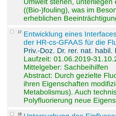
Umwelt stehen, unterliege
((Bio-)fouling), was im Beson
erheblichen Beeinträchtigung
17
.
Entwicklung eines Interface
der HR-cs-GFAAS für die Flu
Priv.-Doz. Dr. rer. nat. habi
Laufzeit: 01.06.2019-31.10
Mittelgeber: Sachbeihilfen
Abstract:
Durch gezielte Flu
ihren Eigenschaften modifizi
Metabolismus). Auch techni
Polyfluorierung neue Eigensc
18
.