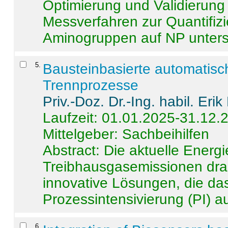
Optimierung und Validierun
Messverfahren zur Quantifiz
Aminogruppen auf NP untersch
5
.
Bausteinbasierte automatisc
Trennprozesse
Priv.-Doz. Dr.-Ing. habil. Eri
Laufzeit: 01.01.2025-31.12.
Mittelgeber: Sachbeihilfen
Abstract:
Die aktuelle Energi
Treibhausgasemissionen dras
innovative Lösungen, die das
Prozessintensivierung (PI) a
6
.