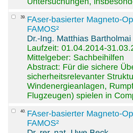
Untersuchungen, insbesonde
39
.
FAser-basierter Magneto-Op
FAMOS²
Dr.-Ing. Matthias Bartholmai
Laufzeit: 01.04.2014-31.03
Mittelgeber: Sachbeihilfen
Abstract:
Für die sichere Ü
sicherheitsrelevanter Strukt
Windenergieanlagen, Rumpf-
Flugzeugen) spielen in Compo
40
.
FAser-basierter Magneto-Op
FAMOS²
Dr. rer. nat. Uwe Beck