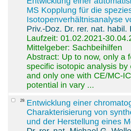
Entwicklung einer automatisi
MS Kopplung für die spezies
Isotopenverhältnisanalyse 
Priv.-Doz. Dr. rer. nat. habi
Laufzeit: 01.02.2021-30.04
Mittelgeber: Sachbeihilfen
Abstract:
Up to now, only a 
specific isotopic analysis 
and only one with CE/MC-ICP
potential in vary ...
29
.
Entwicklung einer chromat
Charakterisierung von synt
und der Herstellung eines M
Dr. rer. nat. Michael G. Welle