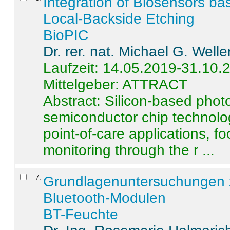
Integration of Biosensors ba
Local-Backside Etching
BioPIC
Dr. rer. nat. Michael G. Welle
Laufzeit: 14.05.2019-31.10.
Mittelgeber: ATTRACT
Abstract:
Silicon-based photo
semiconductor chip technolo
point-of-care applications, f
monitoring through the r ...
7
.
Grundlagenuntersuchungen 
Bluetooth-Modulen
BT-Feuchte