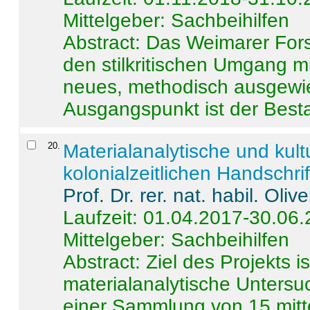
Mittelgeber: Sachbeihilfen
Abstract:
Das Weimarer Forsc
den stilkritischen Umgang m
neues, methodisch ausgewi
Ausgangspunkt ist der Besta
20
.
Materialanalytische und kul
kolonialzeitlichen Handschri
Prof. Dr. rer. nat. habil. Oli
Laufzeit: 01.04.2017-30.06
Mittelgeber: Sachbeihilfen
Abstract:
Ziel des Projekts i
materialanalytische Unters
einer Sammlung von 15 mitt