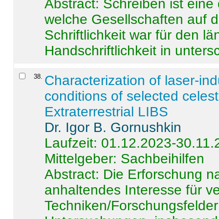
Abstract:
Schreiben ist eine 
welche Gesellschaften auf d
Schriftlichkeit war für den l
Handschriftlichkeit in untersc
38
.
Characterization of laser-i
conditions of selected celest
Extraterrestrial LIBS
Dr. Igor B. Gornushkin
Laufzeit: 01.12.2023-30.11
Mittelgeber: Sachbeihilfen
Abstract:
Die Erforschung na
anhaltendes Interesse für v
Techniken/Forschungsfelder 