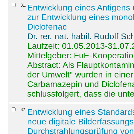
31
.
Entwicklung eines Antigens
zur Entwicklung eines monok
Diclofenac
Dr. rer. nat. habil. Rudolf S
Laufzeit: 01.05.2013-31.07
Mittelgeber: FuE-Kooperatio
Abstract:
Als Flauptkontamin
der Umwelt" wurden in ein
Carbamazepin und Diclofena
schlussfolgert, dass die unter
32
.
Entwicklung eines Standards
neue digitale Bilderfassungs
Durchstrahlungsprüfung vo