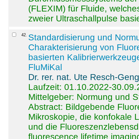
(FLEXIM) für Fluide, welche
zweier Ultraschallpulse basie
42
.
Standardisierung und Norm
Charakterisierung von Fluo
basierten Kalibrierwerkzeug
FluMiKal
Dr. rer. nat. Ute Resch-Gen
Laufzeit: 01.10.2022-30.09
Mittelgeber: Normung und S
Abstract:
Bildgebende Fluore
Mikroskopie, die konfokale
und die Fluoreszenzlebensd
fluorescence lifetime imaging