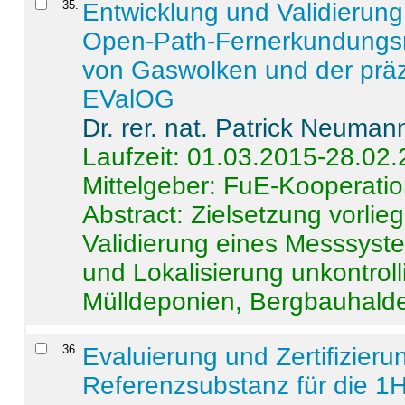
35
.
Entwicklung und Validierung 
Open-Path-Fernerkundungsm
von Gaswolken und der präz
EValOG
Dr. rer. nat. Patrick Neuman
Laufzeit: 01.03.2015-28.02
Mittelgeber: FuE-Kooperatio
Abstract:
Zielsetzung vorlie
Validierung eines Messsyst
und Lokalisierung unkontrol
Mülldeponien, Bergbauhalde
36
.
Evaluierung und Zertifizier
Referenzsubstanz für die 