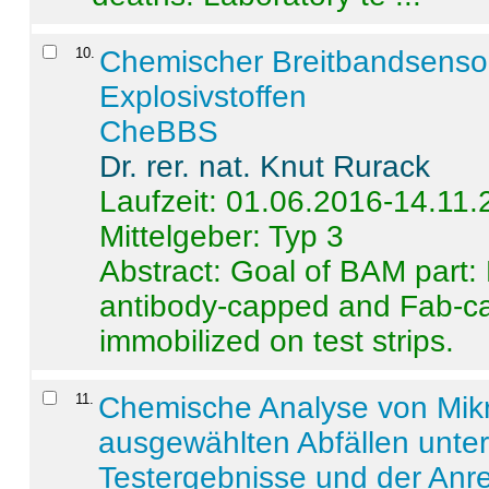
10
.
Chemischer Breitbandsenso
Explosivstoffen
CheBBS
Dr. rer. nat. Knut Rurack
Laufzeit: 01.06.2016-14.11
Mittelgeber: Typ 3
Abstract:
Goal of BAM part: 
antibody-capped and Fab-c
immobilized on test strips.
11
.
Chemische Analyse von Mik
ausgewählten Abfällen unter
Testergebnisse und der Anr