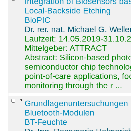
Integration of Biosensors ba
Local-Backside Etching
BioPIC
Dr. rer. nat. Michael G. Welle
Laufzeit: 14.05.2019-31.10.
Mittelgeber: ATTRACT
Abstract:
Silicon-based photo
semiconductor chip technolo
point-of-care applications, f
monitoring through the r ...
7
.
Grundlagenuntersuchungen 
Bluetooth-Modulen
BT-Feuchte