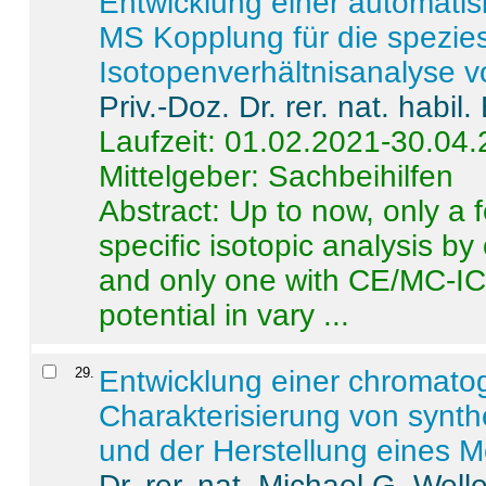
Entwicklung einer automatisi
MS Kopplung für die spezies
Isotopenverhältnisanalyse 
Priv.-Doz. Dr. rer. nat. habi
Laufzeit: 01.02.2021-30.04
Mittelgeber: Sachbeihilfen
Abstract:
Up to now, only a 
specific isotopic analysis 
and only one with CE/MC-ICP
potential in vary ...
29
.
Entwicklung einer chromat
Charakterisierung von synt
und der Herstellung eines M
Dr. rer. nat. Michael G. Welle