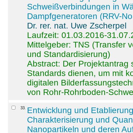
Schweißverbindungen in W
Dampfgeneratoren (RRV-No
Dr. rer. nat. Uwe Zscherpel
Laufzeit: 01.03.2016-31.07
Mittelgeber: TNS (Transfer
und Standardisierung)
Abstract:
Der Projektantrag 
Standards dienen, um mit k
digitalen Bilderfassungstec
von Rohr-Rohrboden-Schwei
33
.
Entwicklung und Etablierun
Charakterisierung und Quant
Nanopartikeln und deren Au