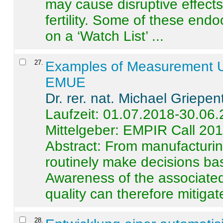
may cause disruptive effects
fertility. Some of these end
on a ‘Watch List’ ...
27
.
Examples of Measurement Un
EMUE
Dr. rer. nat. Michael Griepen
Laufzeit: 01.07.2018-30.06
Mittelgeber: EMPIR Call 20
Abstract:
From manufacturing
routinely make decisions b
Awareness of the associated
quality can therefore mitigate 
28
.