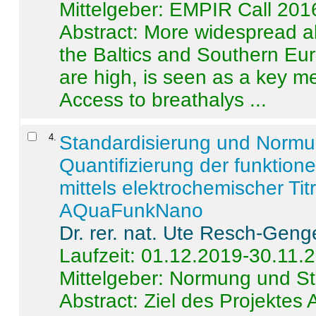
Mittelgeber: EMPIR Call 201
Abstract:
More widespread alc
the Baltics and Southern Eur
are high, is seen as a key m
Access to breathalys ...
4
.
Standardisierung und Norm
Quantifizierung der funktion
mittels elektrochemischer Ti
AQuaFunkNano
Dr. rer. nat. Ute Resch-Geng
Laufzeit: 01.12.2019-30.11.
Mittelgeber: Normung und St
Abstract:
Ziel des Projektes