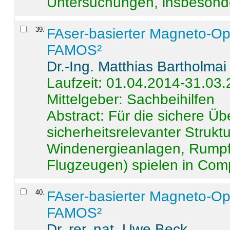
Untersuchungen, insbesonde
39
.
FAser-basierter Magneto-Op
FAMOS²
Dr.-Ing. Matthias Bartholmai
Laufzeit: 01.04.2014-31.03
Mittelgeber: Sachbeihilfen
Abstract:
Für die sichere Ü
sicherheitsrelevanter Strukt
Windenergieanlagen, Rumpf-
Flugzeugen) spielen in Compo
40
.
FAser-basierter Magneto-Op
FAMOS²
Dr. rer. nat. Uwe Beck