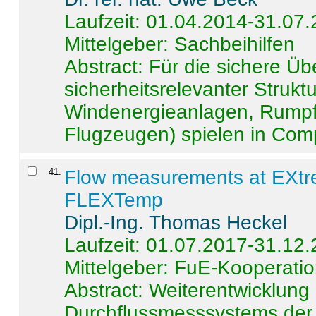
Laufzeit: 01.04.2014-31.07
Mittelgeber: Sachbeihilfen
Abstract:
Für die sichere Ü
sicherheitsrelevanter Strukt
Windenergieanlagen, Rumpf-
Flugzeugen) spielen in Compo
41
.
Flow measurements at EXtr
FLEXTemp
Dipl.-Ing. Thomas Heckel
Laufzeit: 01.07.2017-31.12
Mittelgeber: FuE-Kooperatio
Abstract:
Weiterentwicklun
Durchflussmesssystems der 