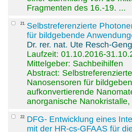
Fragmenten des 16.-19. ...
21
.
Selbstreferenzierte Photon
für bildgebende Anwendun
Dr. rer. nat. Ute Resch-Gen
Laufzeit: 01.10.2016-31.10
Mittelgeber: Sachbeihilfen
Abstract:
Selbstreferenzier
Nanosensoren für bildgeb
aufkonvertierende Nanomate
anorganische Nanokristalle, 
22
.
DFG- Entwicklung eines Int
mit der HR-cs-GFAAS für die