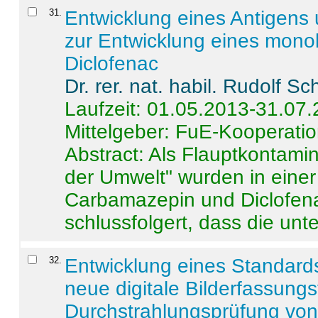
31
.
Entwicklung eines Antigens
zur Entwicklung eines monok
Diclofenac
Dr. rer. nat. habil. Rudolf S
Laufzeit: 01.05.2013-31.07
Mittelgeber: FuE-Kooperatio
Abstract:
Als Flauptkontamin
der Umwelt" wurden in ein
Carbamazepin und Diclofena
schlussfolgert, dass die unter
32
.
Entwicklung eines Standards
neue digitale Bilderfassungs
Durchstrahlungsprüfung vo