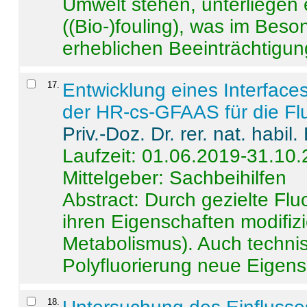
Umwelt stehen, unterliege
((Bio-)fouling), was im Beson
erheblichen Beeinträchtigung
17
.
Entwicklung eines Interface
der HR-cs-GFAAS für die Flu
Priv.-Doz. Dr. rer. nat. habi
Laufzeit: 01.06.2019-31.10
Mittelgeber: Sachbeihilfen
Abstract:
Durch gezielte Flu
ihren Eigenschaften modifizi
Metabolismus). Auch techni
Polyfluorierung neue Eigensc
18
.