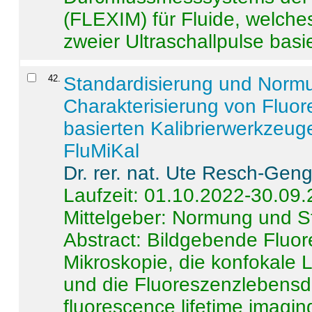
(FLEXIM) für Fluide, welche
zweier Ultraschallpulse basie
42
.
Standardisierung und Norm
Charakterisierung von Fluo
basierten Kalibrierwerkzeug
FluMiKal
Dr. rer. nat. Ute Resch-Gen
Laufzeit: 01.10.2022-30.09
Mittelgeber: Normung und S
Abstract:
Bildgebende Fluore
Mikroskopie, die konfokale
und die Fluoreszenzlebensd
fluorescence lifetime imaging