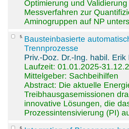
Optimierung und Validierun
Messverfahren zur Quantifiz
Aminogruppen auf NP untersch
5
.
Bausteinbasierte automatisc
Trennprozesse
Priv.-Doz. Dr.-Ing. habil. Eri
Laufzeit: 01.01.2025-31.12.
Mittelgeber: Sachbeihilfen
Abstract:
Die aktuelle Energi
Treibhausgasemissionen dras
innovative Lösungen, die das
Prozessintensivierung (PI) a
6
.