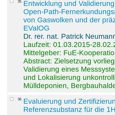
35
.
Entwicklung und Validierung 
Open-Path-Fernerkundungsm
von Gaswolken und der präz
EValOG
Dr. rer. nat. Patrick Neuman
Laufzeit: 01.03.2015-28.02
Mittelgeber: FuE-Kooperatio
Abstract:
Zielsetzung vorlie
Validierung eines Messsyst
und Lokalisierung unkontrol
Mülldeponien, Bergbauhalde
36
.
Evaluierung und Zertifizier
Referenzsubstanz für die 