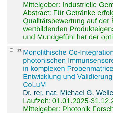
Mittelgeber: Industrielle G
Abstract:
Für Getränke erfol
Qualitätsbewertung auf der
wertbildenden Produkteige
und Mundgefühl hat der opti
13
.
Monolithische Co-Integrati
photonischen Immunsensore
in komplexen Probenmatrice
Entwicklung und Validieru
CoLuM
Dr. rer. nat. Michael G. Welle
Laufzeit: 01.01.2025-31.12
Mittelgeber: Photonik Fors