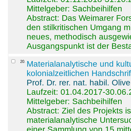
Mittelgeber: Sachbeihilfen
Abstract:
Das Weimarer Forsc
den stilkritischen Umgang m
neues, methodisch ausgewi
Ausgangspunkt ist der Besta
20
.
Materialanalytische und kul
kolonialzeitlichen Handschri
Prof. Dr. rer. nat. habil. Oli
Laufzeit: 01.04.2017-30.06
Mittelgeber: Sachbeihilfen
Abstract:
Ziel des Projekts i
materialanalytische Unters
einer Sammlung von 15 mitt