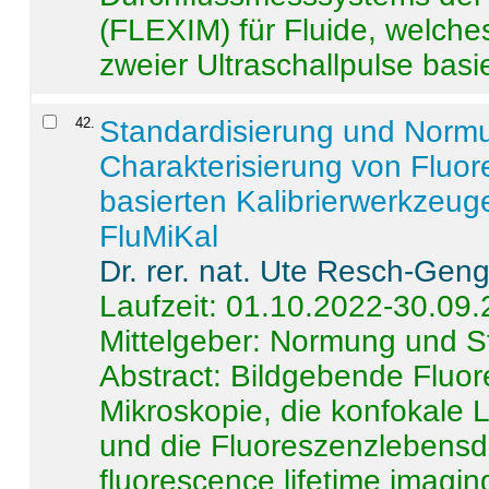
(FLEXIM) für Fluide, welche
zweier Ultraschallpulse basie
42
.
Standardisierung und Norm
Charakterisierung von Fluo
basierten Kalibrierwerkzeug
FluMiKal
Dr. rer. nat. Ute Resch-Gen
Laufzeit: 01.10.2022-30.09
Mittelgeber: Normung und S
Abstract:
Bildgebende Fluore
Mikroskopie, die konfokale
und die Fluoreszenzlebensd
fluorescence lifetime imaging