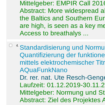
Mittelgeber: EMPIR Call 201
Abstract:
More widespread alc
the Baltics and Southern Eur
are high, is seen as a key m
Access to breathalys ...
4
.
Standardisierung und Norm
Quantifizierung der funktion
mittels elektrochemischer Ti
AQuaFunkNano
Dr. rer. nat. Ute Resch-Geng
Laufzeit: 01.12.2019-30.11.
Mittelgeber: Normung und St
Abstract:
Ziel des Projektes