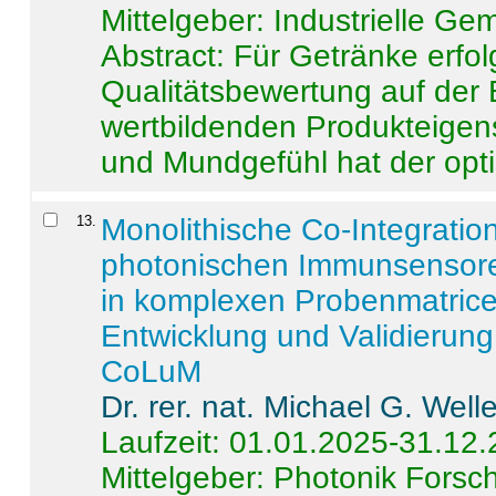
Mittelgeber: Industrielle G
Abstract:
Für Getränke erfol
Qualitätsbewertung auf der
wertbildenden Produkteige
und Mundgefühl hat der opti
13
.
Monolithische Co-Integrati
photonischen Immunsensore
in komplexen Probenmatrice
Entwicklung und Validieru
CoLuM
Dr. rer. nat. Michael G. Welle
Laufzeit: 01.01.2025-31.12
Mittelgeber: Photonik Fors