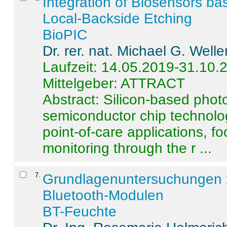
Integration of Biosensors ba
Local-Backside Etching
BioPIC
Dr. rer. nat. Michael G. Welle
Laufzeit: 14.05.2019-31.10.
Mittelgeber: ATTRACT
Abstract:
Silicon-based photo
semiconductor chip technolo
point-of-care applications, f
monitoring through the r ...
7
.
Grundlagenuntersuchungen 
Bluetooth-Modulen
BT-Feuchte