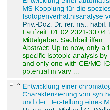
Entwicklung einer automatisi
MS Kopplung für die spezies
Isotopenverhältnisanalyse 
Priv.-Doz. Dr. rer. nat. habi
Laufzeit: 01.02.2021-30.04
Mittelgeber: Sachbeihilfen
Abstract:
Up to now, only a 
specific isotopic analysis 
and only one with CE/MC-ICP
potential in vary ...
29
.
Entwicklung einer chromat
Charakterisierung von synt
und der Herstellung eines M
Dr. rer. nat. Michael G. Welle