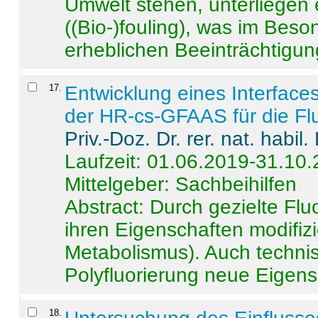
Umwelt stehen, unterliege
((Bio-)fouling), was im Beson
erheblichen Beeinträchtigung
17
.
Entwicklung eines Interface
der HR-cs-GFAAS für die Flu
Priv.-Doz. Dr. rer. nat. habi
Laufzeit: 01.06.2019-31.10
Mittelgeber: Sachbeihilfen
Abstract:
Durch gezielte Flu
ihren Eigenschaften modifizi
Metabolismus). Auch techni
Polyfluorierung neue Eigensc
18
.