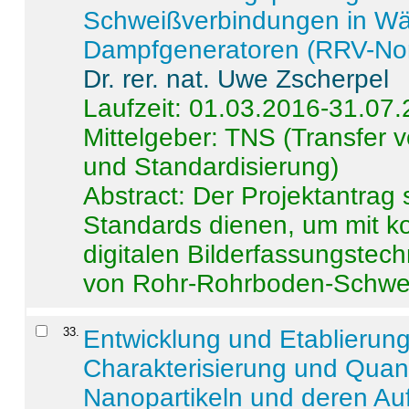
Schweißverbindungen in W
Dampfgeneratoren (RRV-No
Dr. rer. nat. Uwe Zscherpel
Laufzeit: 01.03.2016-31.07
Mittelgeber: TNS (Transfer
und Standardisierung)
Abstract:
Der Projektantrag 
Standards dienen, um mit k
digitalen Bilderfassungstec
von Rohr-Rohrboden-Schwei
33
.
Entwicklung und Etablierun
Charakterisierung und Quant
Nanopartikeln und deren Au