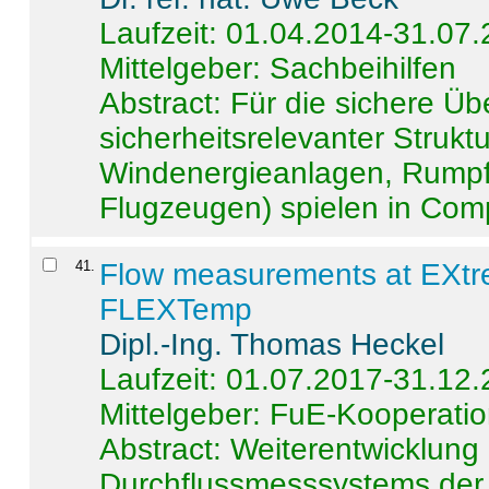
Laufzeit: 01.04.2014-31.07
Mittelgeber: Sachbeihilfen
Abstract:
Für die sichere Ü
sicherheitsrelevanter Strukt
Windenergieanlagen, Rumpf-
Flugzeugen) spielen in Compo
41
.
Flow measurements at EXtr
FLEXTemp
Dipl.-Ing. Thomas Heckel
Laufzeit: 01.07.2017-31.12
Mittelgeber: FuE-Kooperatio
Abstract:
Weiterentwicklun
Durchflussmesssystems der 