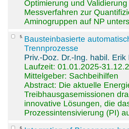
Optimierung und Validierun
Messverfahren zur Quantifiz
Aminogruppen auf NP untersch
5
.
Bausteinbasierte automatisc
Trennprozesse
Priv.-Doz. Dr.-Ing. habil. Eri
Laufzeit: 01.01.2025-31.12.
Mittelgeber: Sachbeihilfen
Abstract:
Die aktuelle Energi
Treibhausgasemissionen dras
innovative Lösungen, die das
Prozessintensivierung (PI) a
6
.