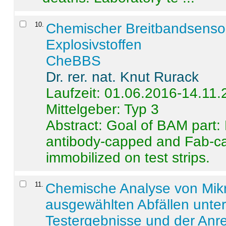
10
.
Chemischer Breitbandsenso
Explosivstoffen
CheBBS
Dr. rer. nat. Knut Rurack
Laufzeit: 01.06.2016-14.11
Mittelgeber: Typ 3
Abstract:
Goal of BAM part: 
antibody-capped and Fab-c
immobilized on test strips.
11
.
Chemische Analyse von Mik
ausgewählten Abfällen unter
Testergebnisse und der Anr