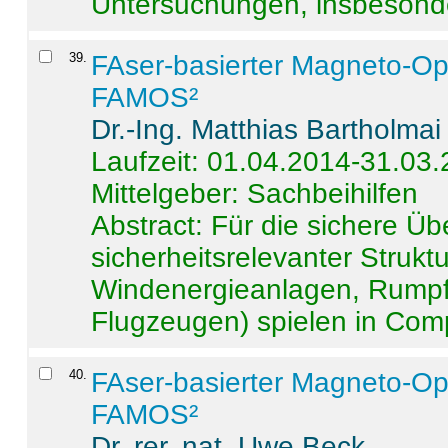
Untersuchungen, insbesonde
39
.
FAser-basierter Magneto-Op
FAMOS²
Dr.-Ing. Matthias Bartholmai
Laufzeit: 01.04.2014-31.03
Mittelgeber: Sachbeihilfen
Abstract:
Für die sichere Ü
sicherheitsrelevanter Strukt
Windenergieanlagen, Rumpf-
Flugzeugen) spielen in Compo
40
.
FAser-basierter Magneto-Op
FAMOS²
Dr. rer. nat. Uwe Beck