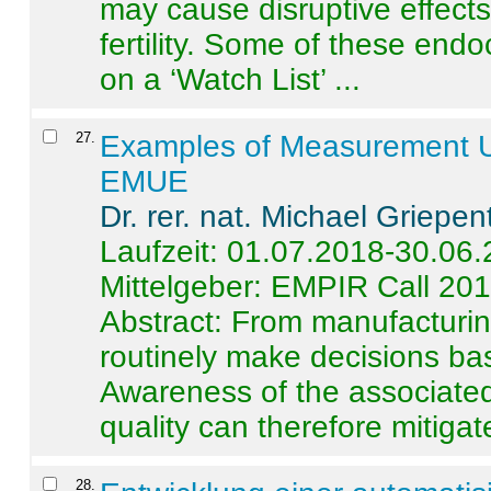
may cause disruptive effects
fertility. Some of these end
on a ‘Watch List’ ...
27
.
Examples of Measurement Un
EMUE
Dr. rer. nat. Michael Griepen
Laufzeit: 01.07.2018-30.06
Mittelgeber: EMPIR Call 20
Abstract:
From manufacturing
routinely make decisions b
Awareness of the associated
quality can therefore mitigate 
28
.