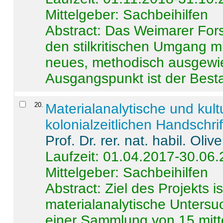
Mittelgeber: Sachbeihilfen
Abstract:
Das Weimarer Forsc
den stilkritischen Umgang m
neues, methodisch ausgewi
Ausgangspunkt ist der Besta
20
.
Materialanalytische und kul
kolonialzeitlichen Handschri
Prof. Dr. rer. nat. habil. Oli
Laufzeit: 01.04.2017-30.06
Mittelgeber: Sachbeihilfen
Abstract:
Ziel des Projekts i
materialanalytische Unters
einer Sammlung von 15 mitt