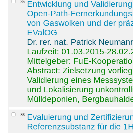
35
.
Entwicklung und Validierung 
Open-Path-Fernerkundungsm
von Gaswolken und der präz
EValOG
Dr. rer. nat. Patrick Neuman
Laufzeit: 01.03.2015-28.02
Mittelgeber: FuE-Kooperatio
Abstract:
Zielsetzung vorlie
Validierung eines Messsyst
und Lokalisierung unkontrol
Mülldeponien, Bergbauhalde
36
.
Evaluierung und Zertifizier
Referenzsubstanz für die 