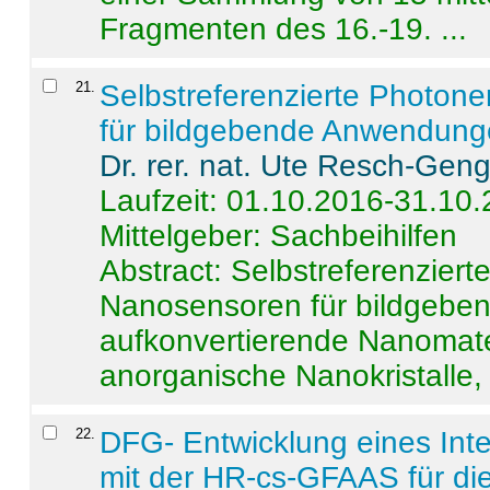
Fragmenten des 16.-19. ...
21
.
Selbstreferenzierte Photon
für bildgebende Anwendun
Dr. rer. nat. Ute Resch-Gen
Laufzeit: 01.10.2016-31.10
Mittelgeber: Sachbeihilfen
Abstract:
Selbstreferenzier
Nanosensoren für bildgeb
aufkonvertierende Nanomate
anorganische Nanokristalle, 
22
.
DFG- Entwicklung eines Int
mit der HR-cs-GFAAS für die