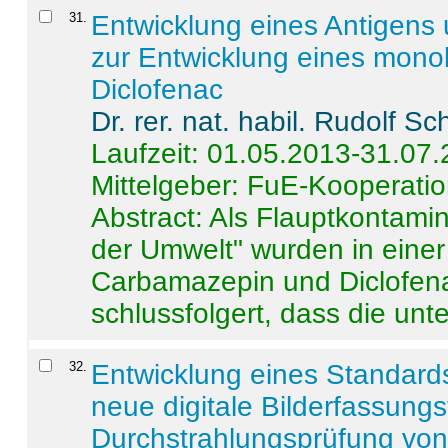
31
.
Entwicklung eines Antigens
zur Entwicklung eines monok
Diclofenac
Dr. rer. nat. habil. Rudolf S
Laufzeit: 01.05.2013-31.07
Mittelgeber: FuE-Kooperatio
Abstract:
Als Flauptkontamin
der Umwelt" wurden in ein
Carbamazepin und Diclofena
schlussfolgert, dass die unter
32
.
Entwicklung eines Standards
neue digitale Bilderfassungs
Durchstrahlungsprüfung vo