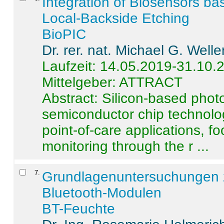
Integration of Biosensors ba
Local-Backside Etching
BioPIC
Dr. rer. nat. Michael G. Welle
Laufzeit: 14.05.2019-31.10.
Mittelgeber: ATTRACT
Abstract:
Silicon-based photo
semiconductor chip technolo
point-of-care applications, f
monitoring through the r ...
7
.
Grundlagenuntersuchungen 
Bluetooth-Modulen
BT-Feuchte