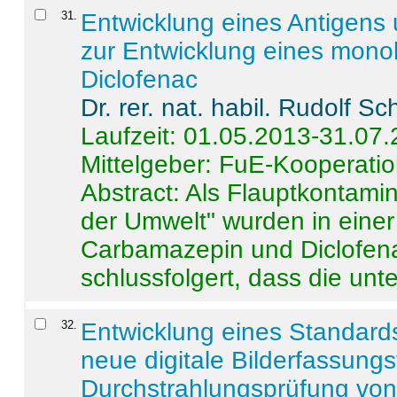
31
.
Entwicklung eines Antigens
zur Entwicklung eines monok
Diclofenac
Dr. rer. nat. habil. Rudolf S
Laufzeit: 01.05.2013-31.07
Mittelgeber: FuE-Kooperatio
Abstract:
Als Flauptkontamin
der Umwelt" wurden in ein
Carbamazepin und Diclofena
schlussfolgert, dass die unter
32
.
Entwicklung eines Standards
neue digitale Bilderfassungs
Durchstrahlungsprüfung vo