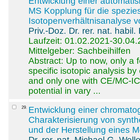
Entwicklung einer automatisi
MS Kopplung für die spezies
Isotopenverhältnisanalyse 
Priv.-Doz. Dr. rer. nat. habi
Laufzeit: 01.02.2021-30.04
Mittelgeber: Sachbeihilfen
Abstract:
Up to now, only a 
specific isotopic analysis 
and only one with CE/MC-ICP
potential in vary ...
29
.
Entwicklung einer chromat
Charakterisierung von synt
und der Herstellung eines M
Dr. rer. nat. Michael G. Welle