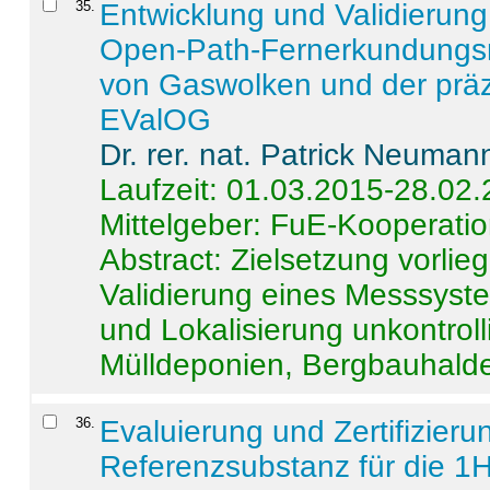
35
.
Entwicklung und Validierung 
Open-Path-Fernerkundungsm
von Gaswolken und der präz
EValOG
Dr. rer. nat. Patrick Neuman
Laufzeit: 01.03.2015-28.02
Mittelgeber: FuE-Kooperatio
Abstract:
Zielsetzung vorlie
Validierung eines Messsyst
und Lokalisierung unkontrol
Mülldeponien, Bergbauhalde
36
.
Evaluierung und Zertifizier
Referenzsubstanz für die 