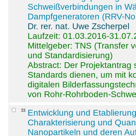
Schweißverbindungen in W
Dampfgeneratoren (RRV-No
Dr. rer. nat. Uwe Zscherpel
Laufzeit: 01.03.2016-31.07
Mittelgeber: TNS (Transfer
und Standardisierung)
Abstract:
Der Projektantrag 
Standards dienen, um mit k
digitalen Bilderfassungstec
von Rohr-Rohrboden-Schwei
33
.
Entwicklung und Etablierun
Charakterisierung und Quant
Nanopartikeln und deren Au