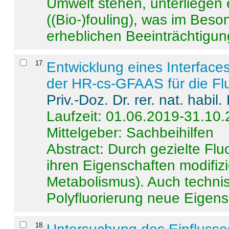
Umwelt stehen, unterliege
((Bio-)fouling), was im Beson
erheblichen Beeinträchtigung
17
.
Entwicklung eines Interface
der HR-cs-GFAAS für die Flu
Priv.-Doz. Dr. rer. nat. habi
Laufzeit: 01.06.2019-31.10
Mittelgeber: Sachbeihilfen
Abstract:
Durch gezielte Flu
ihren Eigenschaften modifizi
Metabolismus). Auch techni
Polyfluorierung neue Eigensc
18
.