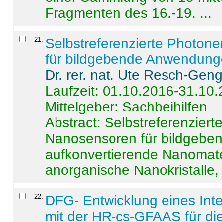
Fragmenten des 16.-19. ...
21
.
Selbstreferenzierte Photon
für bildgebende Anwendun
Dr. rer. nat. Ute Resch-Gen
Laufzeit: 01.10.2016-31.10
Mittelgeber: Sachbeihilfen
Abstract:
Selbstreferenzier
Nanosensoren für bildgeb
aufkonvertierende Nanomate
anorganische Nanokristalle, 
22
.
DFG- Entwicklung eines Int
mit der HR-cs-GFAAS für die