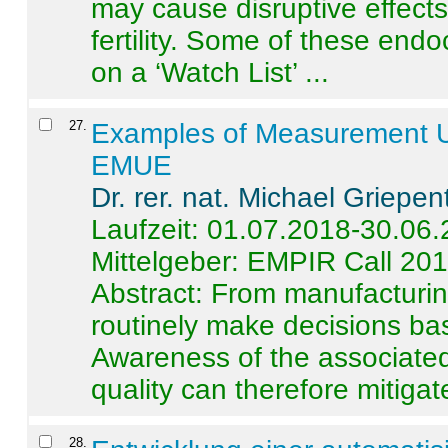
may cause disruptive effects
fertility. Some of these end
on a ‘Watch List’ ...
27
.
Examples of Measurement Un
EMUE
Dr. rer. nat. Michael Griepen
Laufzeit: 01.07.2018-30.06
Mittelgeber: EMPIR Call 20
Abstract:
From manufacturing
routinely make decisions b
Awareness of the associated
quality can therefore mitigate 
28
.