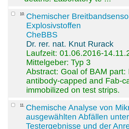
10
.
Chemischer Breitbandsenso
Explosivstoffen
CheBBS
Dr. rer. nat. Knut Rurack
Laufzeit: 01.06.2016-14.11
Mittelgeber: Typ 3
Abstract:
Goal of BAM part: 
antibody-capped and Fab-c
immobilized on test strips.
11
.
Chemische Analyse von Mik
ausgewählten Abfällen unter
Testergebnisse und der Anr