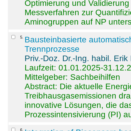
Optimierung und Validierun
Messverfahren zur Quantifiz
Aminogruppen auf NP untersch
5
.
Bausteinbasierte automatisc
Trennprozesse
Priv.-Doz. Dr.-Ing. habil. Eri
Laufzeit: 01.01.2025-31.12.
Mittelgeber: Sachbeihilfen
Abstract:
Die aktuelle Energi
Treibhausgasemissionen dras
innovative Lösungen, die das
Prozessintensivierung (PI) a
6
.