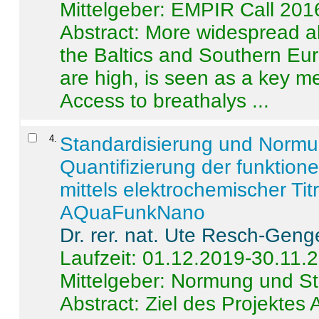
Mittelgeber: EMPIR Call 201
Abstract:
More widespread alc
the Baltics and Southern Eur
are high, is seen as a key m
Access to breathalys ...
4
.
Standardisierung und Norm
Quantifizierung der funktion
mittels elektrochemischer Ti
AQuaFunkNano
Dr. rer. nat. Ute Resch-Geng
Laufzeit: 01.12.2019-30.11.
Mittelgeber: Normung und St
Abstract:
Ziel des Projektes