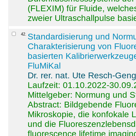
(FLEXIM) für Fluide, welche
zweier Ultraschallpulse basie
42
.
Standardisierung und Norm
Charakterisierung von Fluo
basierten Kalibrierwerkzeug
FluMiKal
Dr. rer. nat. Ute Resch-Gen
Laufzeit: 01.10.2022-30.09
Mittelgeber: Normung und S
Abstract:
Bildgebende Fluore
Mikroskopie, die konfokale
und die Fluoreszenzlebensd
fluorescence lifetime imaging