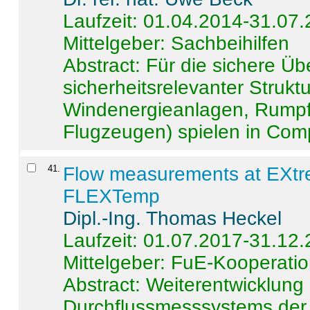
Laufzeit: 01.04.2014-31.07
Mittelgeber: Sachbeihilfen
Abstract:
Für die sichere Ü
sicherheitsrelevanter Strukt
Windenergieanlagen, Rumpf-
Flugzeugen) spielen in Compo
41
.
Flow measurements at EXtr
FLEXTemp
Dipl.-Ing. Thomas Heckel
Laufzeit: 01.07.2017-31.12
Mittelgeber: FuE-Kooperatio
Abstract:
Weiterentwicklun
Durchflussmesssystems der 