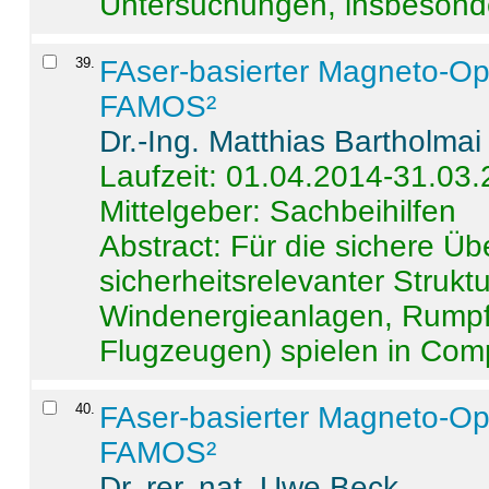
Untersuchungen, insbesonde
39
.
FAser-basierter Magneto-Op
FAMOS²
Dr.-Ing. Matthias Bartholmai
Laufzeit: 01.04.2014-31.03
Mittelgeber: Sachbeihilfen
Abstract:
Für die sichere Ü
sicherheitsrelevanter Strukt
Windenergieanlagen, Rumpf-
Flugzeugen) spielen in Compo
40
.
FAser-basierter Magneto-Op
FAMOS²
Dr. rer. nat. Uwe Beck