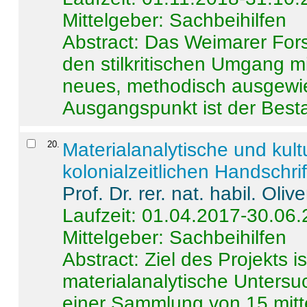
Mittelgeber: Sachbeihilfen
Abstract:
Das Weimarer Forsc
den stilkritischen Umgang m
neues, methodisch ausgewi
Ausgangspunkt ist der Besta
20
.
Materialanalytische und kul
kolonialzeitlichen Handschri
Prof. Dr. rer. nat. habil. Oli
Laufzeit: 01.04.2017-30.06
Mittelgeber: Sachbeihilfen
Abstract:
Ziel des Projekts i
materialanalytische Unters
einer Sammlung von 15 mitt