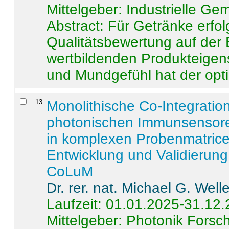
Mittelgeber: Industrielle G
Abstract:
Für Getränke erfol
Qualitätsbewertung auf der
wertbildenden Produkteige
und Mundgefühl hat der opti
13
.
Monolithische Co-Integrati
photonischen Immunsensore
in komplexen Probenmatrice
Entwicklung und Validieru
CoLuM
Dr. rer. nat. Michael G. Welle
Laufzeit: 01.01.2025-31.12
Mittelgeber: Photonik Fors