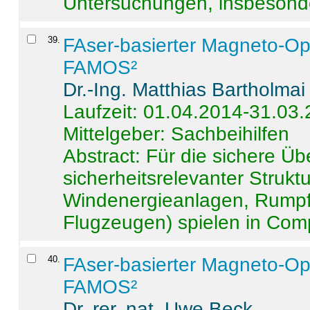
Untersuchungen, insbesonde
39
.
FAser-basierter Magneto-Op
FAMOS²
Dr.-Ing. Matthias Bartholmai
Laufzeit: 01.04.2014-31.03
Mittelgeber: Sachbeihilfen
Abstract:
Für die sichere Ü
sicherheitsrelevanter Strukt
Windenergieanlagen, Rumpf-
Flugzeugen) spielen in Compo
40
.
FAser-basierter Magneto-Op
FAMOS²
Dr. rer. nat. Uwe Beck