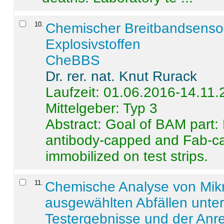
10
.
Chemischer Breitbandsenso
Explosivstoffen
CheBBS
Dr. rer. nat. Knut Rurack
Laufzeit: 01.06.2016-14.11
Mittelgeber: Typ 3
Abstract:
Goal of BAM part: 
antibody-capped and Fab-c
immobilized on test strips.
11
.
Chemische Analyse von Mik
ausgewählten Abfällen unter
Testergebnisse und der Anr