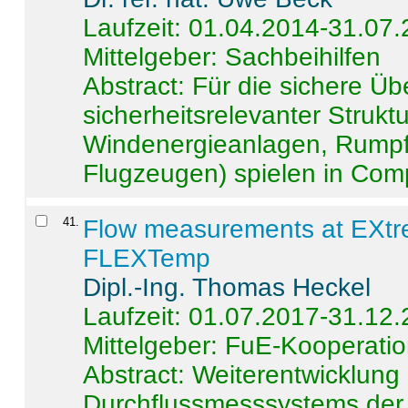
Laufzeit: 01.04.2014-31.07
Mittelgeber: Sachbeihilfen
Abstract:
Für die sichere Ü
sicherheitsrelevanter Strukt
Windenergieanlagen, Rumpf-
Flugzeugen) spielen in Compo
41
.
Flow measurements at EXtr
FLEXTemp
Dipl.-Ing. Thomas Heckel
Laufzeit: 01.07.2017-31.12
Mittelgeber: FuE-Kooperatio
Abstract:
Weiterentwicklun
Durchflussmesssystems der 