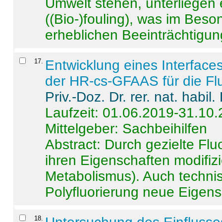
Umwelt stehen, unterliege
((Bio-)fouling), was im Beson
erheblichen Beeinträchtigung
17
.
Entwicklung eines Interface
der HR-cs-GFAAS für die Flu
Priv.-Doz. Dr. rer. nat. habi
Laufzeit: 01.06.2019-31.10
Mittelgeber: Sachbeihilfen
Abstract:
Durch gezielte Flu
ihren Eigenschaften modifizi
Metabolismus). Auch techni
Polyfluorierung neue Eigensc
18
.