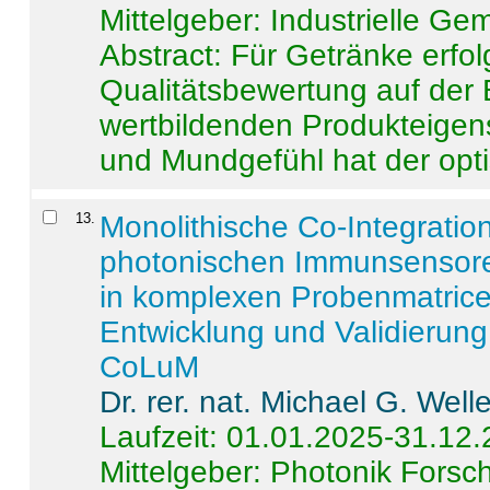
Mittelgeber: Industrielle G
Abstract:
Für Getränke erfol
Qualitätsbewertung auf der
wertbildenden Produkteige
und Mundgefühl hat der opti
13
.
Monolithische Co-Integrati
photonischen Immunsensore
in komplexen Probenmatrice
Entwicklung und Validieru
CoLuM
Dr. rer. nat. Michael G. Welle
Laufzeit: 01.01.2025-31.12
Mittelgeber: Photonik Fors