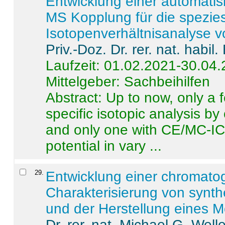
Entwicklung einer automatisi
MS Kopplung für die spezies
Isotopenverhältnisanalyse 
Priv.-Doz. Dr. rer. nat. habi
Laufzeit: 01.02.2021-30.04
Mittelgeber: Sachbeihilfen
Abstract:
Up to now, only a 
specific isotopic analysis 
and only one with CE/MC-ICP
potential in vary ...
29
.
Entwicklung einer chromat
Charakterisierung von synt
und der Herstellung eines M
Dr. rer. nat. Michael G. Welle