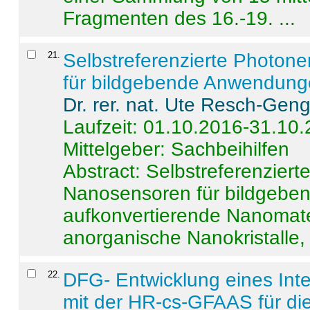
Fragmenten des 16.-19. ...
21
.
Selbstreferenzierte Photon
für bildgebende Anwendun
Dr. rer. nat. Ute Resch-Gen
Laufzeit: 01.10.2016-31.10
Mittelgeber: Sachbeihilfen
Abstract:
Selbstreferenzier
Nanosensoren für bildgeb
aufkonvertierende Nanomate
anorganische Nanokristalle, 
22
.
DFG- Entwicklung eines Int
mit der HR-cs-GFAAS für die