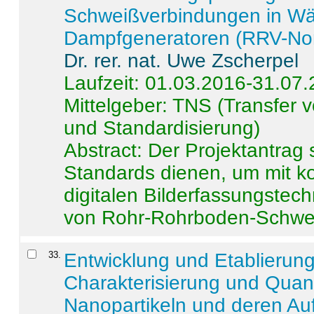
Schweißverbindungen in W
Dampfgeneratoren (RRV-No
Dr. rer. nat. Uwe Zscherpel
Laufzeit: 01.03.2016-31.07
Mittelgeber: TNS (Transfer
und Standardisierung)
Abstract:
Der Projektantrag 
Standards dienen, um mit k
digitalen Bilderfassungstec
von Rohr-Rohrboden-Schwei
33
.
Entwicklung und Etablierun
Charakterisierung und Quant
Nanopartikeln und deren Au