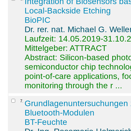
Integration of Biosensors ba
Local-Backside Etching
BioPIC
Dr. rer. nat. Michael G. Welle
Laufzeit: 14.05.2019-31.10.
Mittelgeber: ATTRACT
Abstract:
Silicon-based photo
semiconductor chip technolo
point-of-care applications, f
monitoring through the r ...
7
.
Grundlagenuntersuchungen 
Bluetooth-Modulen
BT-Feuchte