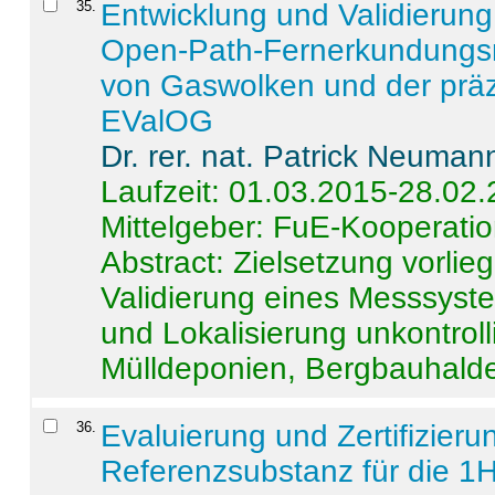
35
.
Entwicklung und Validierung 
Open-Path-Fernerkundungsm
von Gaswolken und der präz
EValOG
Dr. rer. nat. Patrick Neuman
Laufzeit: 01.03.2015-28.02
Mittelgeber: FuE-Kooperatio
Abstract:
Zielsetzung vorlie
Validierung eines Messsyst
und Lokalisierung unkontrol
Mülldeponien, Bergbauhalde
36
.
Evaluierung und Zertifizier
Referenzsubstanz für die 