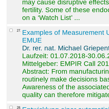
may cause disruptive effects
fertility. Some of these end
on a ‘Watch List’ ...
27
.
Examples of Measurement Un
EMUE
Dr. rer. nat. Michael Griepen
Laufzeit: 01.07.2018-30.06
Mittelgeber: EMPIR Call 20
Abstract:
From manufacturing
routinely make decisions b
Awareness of the associated
quality can therefore mitigate 
28
.