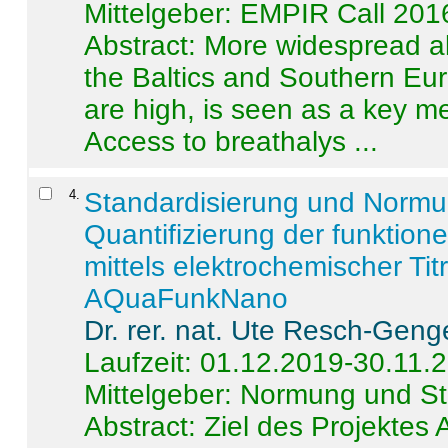
Mittelgeber: EMPIR Call 201
Abstract:
More widespread alc
the Baltics and Southern Eur
are high, is seen as a key m
Access to breathalys ...
4
.
Standardisierung und Norm
Quantifizierung der funktion
mittels elektrochemischer Ti
AQuaFunkNano
Dr. rer. nat. Ute Resch-Geng
Laufzeit: 01.12.2019-30.11.
Mittelgeber: Normung und St
Abstract:
Ziel des Projektes