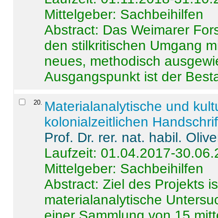
Mittelgeber: Sachbeihilfen
Abstract:
Das Weimarer Forsc
den stilkritischen Umgang m
neues, methodisch ausgewi
Ausgangspunkt ist der Besta
20
.
Materialanalytische und kul
kolonialzeitlichen Handschri
Prof. Dr. rer. nat. habil. Oli
Laufzeit: 01.04.2017-30.06
Mittelgeber: Sachbeihilfen
Abstract:
Ziel des Projekts i
materialanalytische Unters
einer Sammlung von 15 mitt