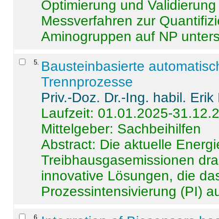
Optimierung und Validierun
Messverfahren zur Quantifiz
Aminogruppen auf NP untersch
5
.
Bausteinbasierte automatisc
Trennprozesse
Priv.-Doz. Dr.-Ing. habil. Eri
Laufzeit: 01.01.2025-31.12.
Mittelgeber: Sachbeihilfen
Abstract:
Die aktuelle Energi
Treibhausgasemissionen dras
innovative Lösungen, die das
Prozessintensivierung (PI) a
6
.