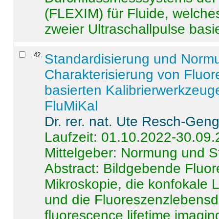
(FLEXIM) für Fluide, welche
zweier Ultraschallpulse basie
42
.
Standardisierung und Norm
Charakterisierung von Fluo
basierten Kalibrierwerkzeug
FluMiKal
Dr. rer. nat. Ute Resch-Gen
Laufzeit: 01.10.2022-30.09
Mittelgeber: Normung und S
Abstract:
Bildgebende Fluore
Mikroskopie, die konfokale
und die Fluoreszenzlebensd
fluorescence lifetime imaging