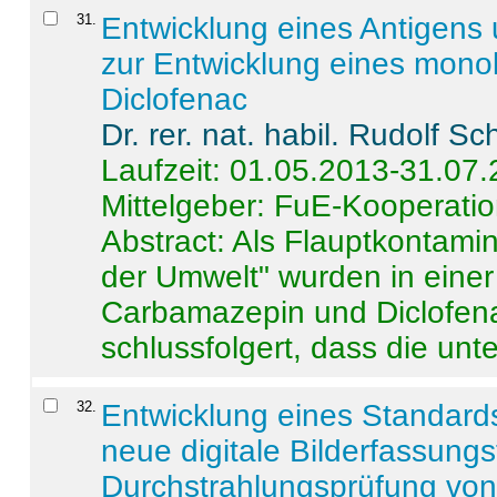
31
.
Entwicklung eines Antigens
zur Entwicklung eines monok
Diclofenac
Dr. rer. nat. habil. Rudolf S
Laufzeit: 01.05.2013-31.07
Mittelgeber: FuE-Kooperatio
Abstract:
Als Flauptkontamin
der Umwelt" wurden in ein
Carbamazepin und Diclofena
schlussfolgert, dass die unter
32
.
Entwicklung eines Standards
neue digitale Bilderfassungs
Durchstrahlungsprüfung vo