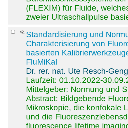
(FLEXIM) für Fluide, welche
zweier Ultraschallpulse basie
42
.
Standardisierung und Norm
Charakterisierung von Fluo
basierten Kalibrierwerkzeug
FluMiKal
Dr. rer. nat. Ute Resch-Gen
Laufzeit: 01.10.2022-30.09
Mittelgeber: Normung und S
Abstract:
Bildgebende Fluore
Mikroskopie, die konfokale
und die Fluoreszenzlebensd
fluorescence lifetime imaging