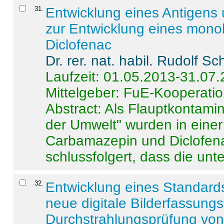
31
.
Entwicklung eines Antigens
zur Entwicklung eines monok
Diclofenac
Dr. rer. nat. habil. Rudolf S
Laufzeit: 01.05.2013-31.07
Mittelgeber: FuE-Kooperatio
Abstract:
Als Flauptkontamin
der Umwelt" wurden in ein
Carbamazepin und Diclofena
schlussfolgert, dass die unter
32
.
Entwicklung eines Standards
neue digitale Bilderfassungs
Durchstrahlungsprüfung vo