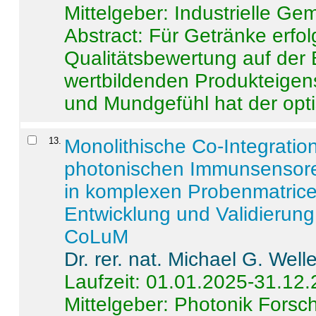
Mittelgeber: Industrielle G
Abstract:
Für Getränke erfol
Qualitätsbewertung auf der
wertbildenden Produkteige
und Mundgefühl hat der opti
13
.
Monolithische Co-Integrati
photonischen Immunsensore
in komplexen Probenmatrice
Entwicklung und Validieru
CoLuM
Dr. rer. nat. Michael G. Welle
Laufzeit: 01.01.2025-31.12
Mittelgeber: Photonik Fors