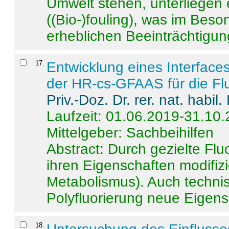
Umwelt stehen, unterliege
((Bio-)fouling), was im Beson
erheblichen Beeinträchtigung
17
.
Entwicklung eines Interface
der HR-cs-GFAAS für die Flu
Priv.-Doz. Dr. rer. nat. habi
Laufzeit: 01.06.2019-31.10
Mittelgeber: Sachbeihilfen
Abstract:
Durch gezielte Flu
ihren Eigenschaften modifizi
Metabolismus). Auch techni
Polyfluorierung neue Eigensc
18
.