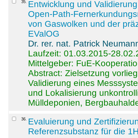
35
.
Entwicklung und Validierung 
Open-Path-Fernerkundungsm
von Gaswolken und der präz
EValOG
Dr. rer. nat. Patrick Neuman
Laufzeit: 01.03.2015-28.02
Mittelgeber: FuE-Kooperatio
Abstract:
Zielsetzung vorlie
Validierung eines Messsyst
und Lokalisierung unkontrol
Mülldeponien, Bergbauhalde
36
.
Evaluierung und Zertifizier
Referenzsubstanz für die 