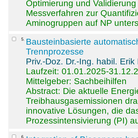
Optimierung und Validierun
Messverfahren zur Quantifiz
Aminogruppen auf NP untersch
5
.
Bausteinbasierte automatisc
Trennprozesse
Priv.-Doz. Dr.-Ing. habil. Eri
Laufzeit: 01.01.2025-31.12.
Mittelgeber: Sachbeihilfen
Abstract:
Die aktuelle Energi
Treibhausgasemissionen dras
innovative Lösungen, die das
Prozessintensivierung (PI) a
6
.