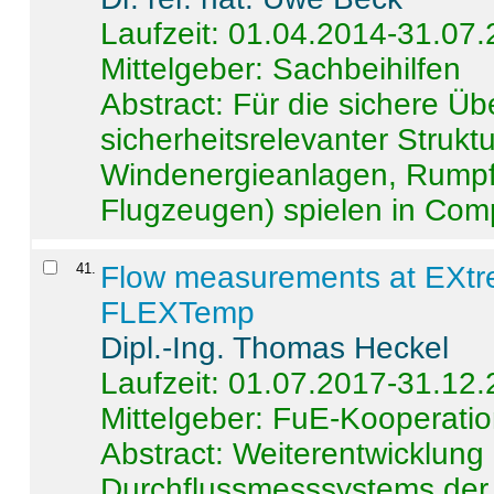
Laufzeit: 01.04.2014-31.07
Mittelgeber: Sachbeihilfen
Abstract:
Für die sichere Ü
sicherheitsrelevanter Strukt
Windenergieanlagen, Rumpf-
Flugzeugen) spielen in Compo
41
.
Flow measurements at EXtr
FLEXTemp
Dipl.-Ing. Thomas Heckel
Laufzeit: 01.07.2017-31.12
Mittelgeber: FuE-Kooperatio
Abstract:
Weiterentwicklun
Durchflussmesssystems der 