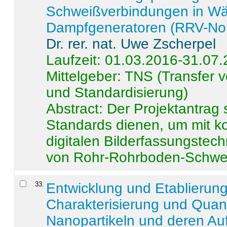
Schweißverbindungen in W
Dampfgeneratoren (RRV-No
Dr. rer. nat. Uwe Zscherpel
Laufzeit: 01.03.2016-31.07
Mittelgeber: TNS (Transfer
und Standardisierung)
Abstract:
Der Projektantrag 
Standards dienen, um mit k
digitalen Bilderfassungstec
von Rohr-Rohrboden-Schwei
33
.
Entwicklung und Etablierun
Charakterisierung und Quant
Nanopartikeln und deren Au