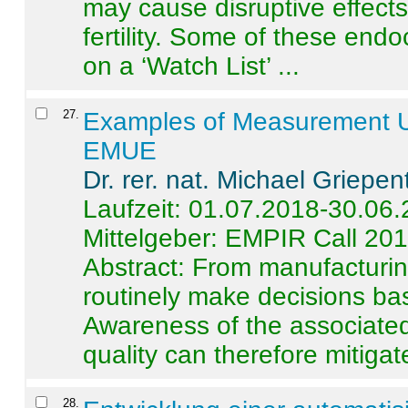
may cause disruptive effects
fertility. Some of these end
on a ‘Watch List’ ...
27
.
Examples of Measurement Un
EMUE
Dr. rer. nat. Michael Griepen
Laufzeit: 01.07.2018-30.06
Mittelgeber: EMPIR Call 20
Abstract:
From manufacturing
routinely make decisions b
Awareness of the associated
quality can therefore mitigate 
28
.