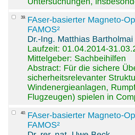
Untersuchungen, insbesonde
39
.
FAser-basierter Magneto-Op
FAMOS²
Dr.-Ing. Matthias Bartholmai
Laufzeit: 01.04.2014-31.03
Mittelgeber: Sachbeihilfen
Abstract:
Für die sichere Ü
sicherheitsrelevanter Strukt
Windenergieanlagen, Rumpf-
Flugzeugen) spielen in Compo
40
.
FAser-basierter Magneto-Op
FAMOS²
Dr. rer. nat. Uwe Beck