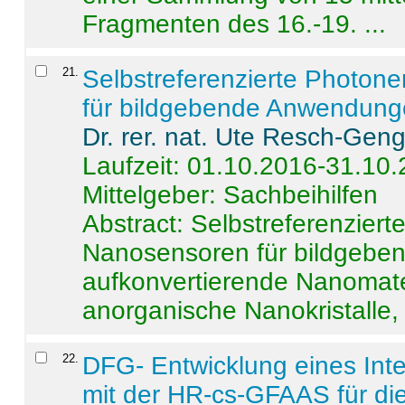
Fragmenten des 16.-19. ...
21
.
Selbstreferenzierte Photon
für bildgebende Anwendun
Dr. rer. nat. Ute Resch-Gen
Laufzeit: 01.10.2016-31.10
Mittelgeber: Sachbeihilfen
Abstract:
Selbstreferenzier
Nanosensoren für bildgeb
aufkonvertierende Nanomate
anorganische Nanokristalle, 
22
.
DFG- Entwicklung eines Int
mit der HR-cs-GFAAS für die