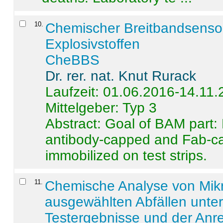
10
.
Chemischer Breitbandsenso
Explosivstoffen
CheBBS
Dr. rer. nat. Knut Rurack
Laufzeit: 01.06.2016-14.11
Mittelgeber: Typ 3
Abstract:
Goal of BAM part: 
antibody-capped and Fab-c
immobilized on test strips.
11
.
Chemische Analyse von Mik
ausgewählten Abfällen unter
Testergebnisse und der Anr