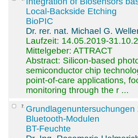
Integration of Biosensors ba
Local-Backside Etching
BioPIC
Dr. rer. nat. Michael G. Welle
Laufzeit: 14.05.2019-31.10.
Mittelgeber: ATTRACT
Abstract:
Silicon-based photo
semiconductor chip technolo
point-of-care applications, f
monitoring through the r ...
7
.
Grundlagenuntersuchungen 
Bluetooth-Modulen
BT-Feuchte