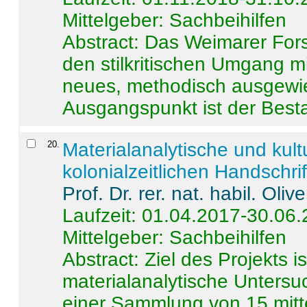
Mittelgeber: Sachbeihilfen
Abstract:
Das Weimarer Forsc
den stilkritischen Umgang m
neues, methodisch ausgewi
Ausgangspunkt ist der Besta
20
.
Materialanalytische und kul
kolonialzeitlichen Handschri
Prof. Dr. rer. nat. habil. Oli
Laufzeit: 01.04.2017-30.06
Mittelgeber: Sachbeihilfen
Abstract:
Ziel des Projekts i
materialanalytische Unters
einer Sammlung von 15 mitt