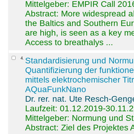
Mittelgeber: EMPIR Call 201
Abstract:
More widespread alc
the Baltics and Southern Eur
are high, is seen as a key m
Access to breathalys ...
4
.
Standardisierung und Norm
Quantifizierung der funktion
mittels elektrochemischer Ti
AQuaFunkNano
Dr. rer. nat. Ute Resch-Geng
Laufzeit: 01.12.2019-30.11.
Mittelgeber: Normung und St
Abstract:
Ziel des Projektes