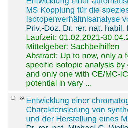
Entwicklung einer automatisi
MS Kopplung für die spezies
Isotopenverhältnisanalyse 
Priv.-Doz. Dr. rer. nat. habi
Laufzeit: 01.02.2021-30.04
Mittelgeber: Sachbeihilfen
Abstract:
Up to now, only a 
specific isotopic analysis 
and only one with CE/MC-ICP
potential in vary ...
29
.
Entwicklung einer chromat
Charakterisierung von synt
und der Herstellung eines M
Dr. rer. nat. Michael G. Welle