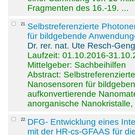
Fragmenten des 16.-19. ...
21
.
Selbstreferenzierte Photon
für bildgebende Anwendun
Dr. rer. nat. Ute Resch-Gen
Laufzeit: 01.10.2016-31.10
Mittelgeber: Sachbeihilfen
Abstract:
Selbstreferenzier
Nanosensoren für bildgeb
aufkonvertierende Nanomate
anorganische Nanokristalle, 
22
.
DFG- Entwicklung eines Int
mit der HR-cs-GFAAS für die