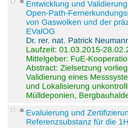
35
.
Entwicklung und Validierung 
Open-Path-Fernerkundungsm
von Gaswolken und der präz
EValOG
Dr. rer. nat. Patrick Neuman
Laufzeit: 01.03.2015-28.02
Mittelgeber: FuE-Kooperatio
Abstract:
Zielsetzung vorlie
Validierung eines Messsyst
und Lokalisierung unkontrol
Mülldeponien, Bergbauhalde
36
.
Evaluierung und Zertifizier
Referenzsubstanz für die 