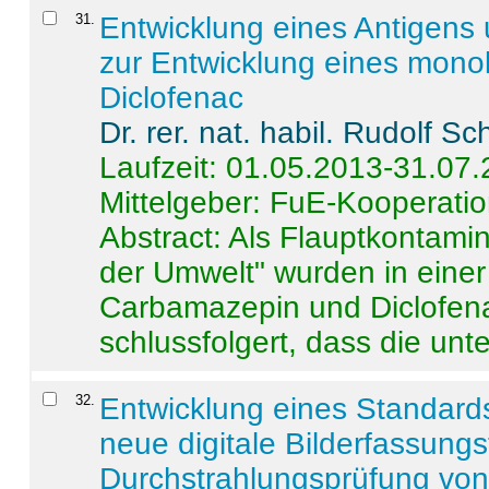
31
.
Entwicklung eines Antigens
zur Entwicklung eines monok
Diclofenac
Dr. rer. nat. habil. Rudolf S
Laufzeit: 01.05.2013-31.07
Mittelgeber: FuE-Kooperatio
Abstract:
Als Flauptkontamin
der Umwelt" wurden in ein
Carbamazepin und Diclofena
schlussfolgert, dass die unter
32
.
Entwicklung eines Standards
neue digitale Bilderfassungs
Durchstrahlungsprüfung vo