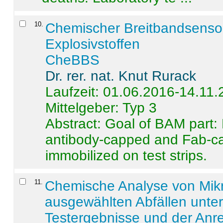
10
.
Chemischer Breitbandsenso
Explosivstoffen
CheBBS
Dr. rer. nat. Knut Rurack
Laufzeit: 01.06.2016-14.11
Mittelgeber: Typ 3
Abstract:
Goal of BAM part: 
antibody-capped and Fab-c
immobilized on test strips.
11
.
Chemische Analyse von Mik
ausgewählten Abfällen unter
Testergebnisse und der Anr