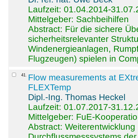
Laufzeit: 01.04.2014-31.07
Mittelgeber: Sachbeihilfen
Abstract:
Für die sichere Ü
sicherheitsrelevanter Strukt
Windenergieanlagen, Rumpf-
Flugzeugen) spielen in Compo
41
.
Flow measurements at EXtr
FLEXTemp
Dipl.-Ing. Thomas Heckel
Laufzeit: 01.07.2017-31.12
Mittelgeber: FuE-Kooperatio
Abstract:
Weiterentwicklun
Durchflussmesssystems der 