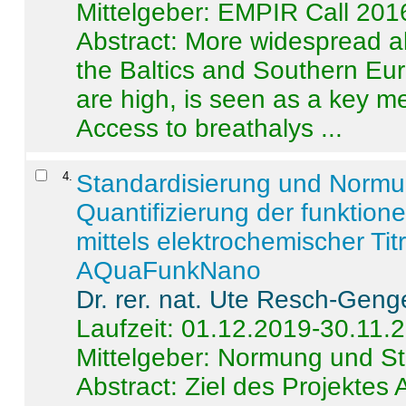
Mittelgeber: EMPIR Call 201
Abstract:
More widespread alc
the Baltics and Southern Eur
are high, is seen as a key m
Access to breathalys ...
4
.
Standardisierung und Norm
Quantifizierung der funktion
mittels elektrochemischer Ti
AQuaFunkNano
Dr. rer. nat. Ute Resch-Geng
Laufzeit: 01.12.2019-30.11.
Mittelgeber: Normung und St
Abstract:
Ziel des Projektes