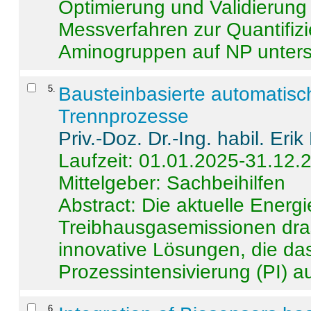
Optimierung und Validierun
Messverfahren zur Quantifiz
Aminogruppen auf NP untersch
5
.
Bausteinbasierte automatisc
Trennprozesse
Priv.-Doz. Dr.-Ing. habil. Eri
Laufzeit: 01.01.2025-31.12.
Mittelgeber: Sachbeihilfen
Abstract:
Die aktuelle Energi
Treibhausgasemissionen dras
innovative Lösungen, die das
Prozessintensivierung (PI) a
6
.