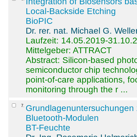
Integration of Biosensors ba
Local-Backside Etching
BioPIC
Dr. rer. nat. Michael G. Welle
Laufzeit: 14.05.2019-31.10.
Mittelgeber: ATTRACT
Abstract:
Silicon-based photo
semiconductor chip technolo
point-of-care applications, f
monitoring through the r ...
7
.
Grundlagenuntersuchungen 
Bluetooth-Modulen
BT-Feuchte