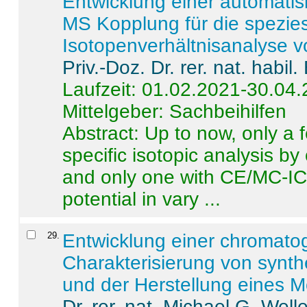
Entwicklung einer automatisi
MS Kopplung für die spezies
Isotopenverhältnisanalyse 
Priv.-Doz. Dr. rer. nat. habi
Laufzeit: 01.02.2021-30.04
Mittelgeber: Sachbeihilfen
Abstract:
Up to now, only a 
specific isotopic analysis 
and only one with CE/MC-ICP
potential in vary ...
29
.
Entwicklung einer chromat
Charakterisierung von synt
und der Herstellung eines M
Dr. rer. nat. Michael G. Welle