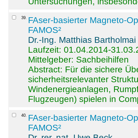
Untersuchungen, insbesonde
39
.
FAser-basierter Magneto-Op
FAMOS²
Dr.-Ing. Matthias Bartholmai
Laufzeit: 01.04.2014-31.03
Mittelgeber: Sachbeihilfen
Abstract:
Für die sichere Ü
sicherheitsrelevanter Strukt
Windenergieanlagen, Rumpf-
Flugzeugen) spielen in Compo
40
.
FAser-basierter Magneto-Op
FAMOS²
Dr. rer. nat. Uwe Beck