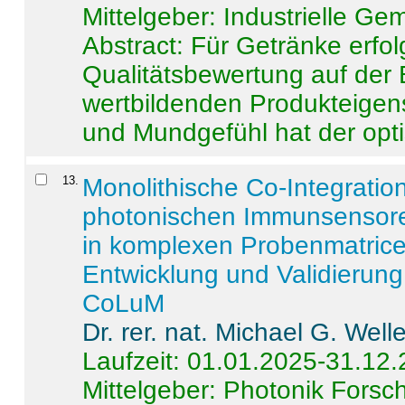
Mittelgeber: Industrielle G
Abstract:
Für Getränke erfol
Qualitätsbewertung auf der
wertbildenden Produkteige
und Mundgefühl hat der opti
13
.
Monolithische Co-Integrati
photonischen Immunsensore
in komplexen Probenmatrice
Entwicklung und Validieru
CoLuM
Dr. rer. nat. Michael G. Welle
Laufzeit: 01.01.2025-31.12
Mittelgeber: Photonik Fors