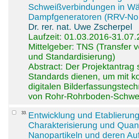
Schweißverbindungen in W
Dampfgeneratoren (RRV-No
Dr. rer. nat. Uwe Zscherpel
Laufzeit: 01.03.2016-31.07
Mittelgeber: TNS (Transfer
und Standardisierung)
Abstract:
Der Projektantrag 
Standards dienen, um mit k
digitalen Bilderfassungstec
von Rohr-Rohrboden-Schwei
33
.
Entwicklung und Etablierun
Charakterisierung und Quant
Nanopartikeln und deren Au