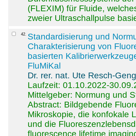
(FLEXIM) für Fluide, welche
zweier Ultraschallpulse basie
42
.
Standardisierung und Norm
Charakterisierung von Fluo
basierten Kalibrierwerkzeug
FluMiKal
Dr. rer. nat. Ute Resch-Gen
Laufzeit: 01.10.2022-30.09
Mittelgeber: Normung und S
Abstract:
Bildgebende Fluore
Mikroskopie, die konfokale
und die Fluoreszenzlebensd
fluorescence lifetime imaging