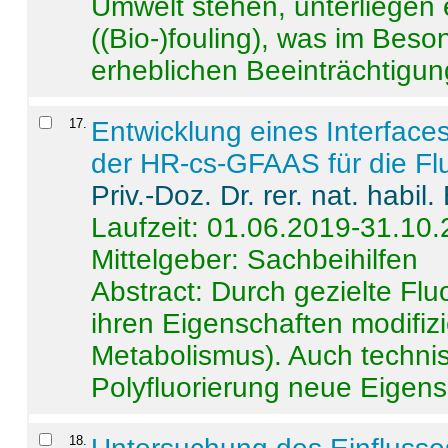
Umwelt stehen, unterliege
((Bio-)fouling), was im Beson
erheblichen Beeinträchtigung
17
.
Entwicklung eines Interface
der HR-cs-GFAAS für die Flu
Priv.-Doz. Dr. rer. nat. habi
Laufzeit: 01.06.2019-31.10
Mittelgeber: Sachbeihilfen
Abstract:
Durch gezielte Flu
ihren Eigenschaften modifizi
Metabolismus). Auch techni
Polyfluorierung neue Eigensc
18
.