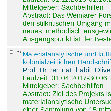
Mittelgeber: Sachbeihilfen
Abstract:
Das Weimarer Forsc
den stilkritischen Umgang m
neues, methodisch ausgewi
Ausgangspunkt ist der Besta
20
.
Materialanalytische und kul
kolonialzeitlichen Handschri
Prof. Dr. rer. nat. habil. Oli
Laufzeit: 01.04.2017-30.06
Mittelgeber: Sachbeihilfen
Abstract:
Ziel des Projekts i
materialanalytische Unters
einer Sammlung von 15 mitt