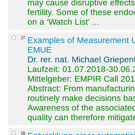
may cause disruptive effects
fertility. Some of these end
on a ‘Watch List’ ...
27
.
Examples of Measurement Un
EMUE
Dr. rer. nat. Michael Griepen
Laufzeit: 01.07.2018-30.06
Mittelgeber: EMPIR Call 20
Abstract:
From manufacturing
routinely make decisions b
Awareness of the associated
quality can therefore mitigate 
28
.