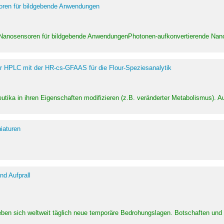
soren für bildgebende Anwendungen
 Nanosensoren für bildgebende AnwendungenPhotonen-aufkonvertierende Nanom
er HPLC mit der HR-cs-GFAAS für die Flour-Speziesanalytik
utika in ihren Eigenschaften modifizieren (z.B. veränderter Metabolismus). A
iaturen
d Aufprall
eben sich weltweit täglich neue temporäre Bedrohungslagen. Botschaften un