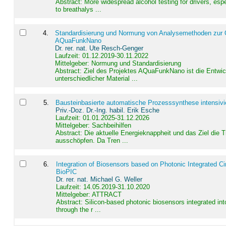
Abstract:
More widespread alcohol testing for drivers, es
to breathalys ...
4
.
Standardisierung und Normung von Analysemethoden zur Qua
AQuaFunkNano
Dr. rer. nat. Ute Resch-Genger
Laufzeit: 01.12.2019-30.11.2022
Mittelgeber: Normung und Standardisierung
Abstract:
Ziel des Projektes AQuaFunkNano ist die Entwic
unterschiedlicher Material ...
5
.
Bausteinbasierte automatische Prozesssynthese intensivi
Priv.-Doz. Dr.-Ing. habil. Erik Esche
Laufzeit: 01.01.2025-31.12.2026
Mittelgeber: Sachbeihilfen
Abstract:
Die aktuelle Energieknappheit und das Ziel die 
ausschöpfen. Da Tren ...
6
.
Integration of Biosensors based on Photonic Integrated Ci
BioPIC
Dr. rer. nat. Michael G. Weller
Laufzeit: 14.05.2019-31.10.2020
Mittelgeber: ATTRACT
Abstract:
Silicon-based photonic biosensors integrated in
through the r ...