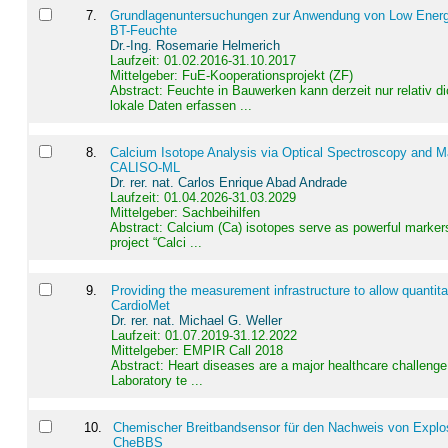
7
.
Grundlagenuntersuchungen zur Anwendung von Low Energ
BT-Feuchte
Dr.-Ing. Rosemarie Helmerich
Laufzeit: 01.02.2016-31.10.2017
Mittelgeber: FuE-Kooperationsprojekt (ZF)
Abstract:
Feuchte in Bauwerken kann derzeit nur relativ 
lokale Daten erfassen ...
8
.
Calcium Isotope Analysis via Optical Spectroscopy and M
CALISO-ML
Dr. rer. nat. Carlos Enrique Abad Andrade
Laufzeit: 01.04.2026-31.03.2029
Mittelgeber: Sachbeihilfen
Abstract:
Calcium (Ca) isotopes serve as powerful markers
project “Calci ...
9
.
Providing the measurement infrastructure to allow quantit
CardioMet
Dr. rer. nat. Michael G. Weller
Laufzeit: 01.07.2019-31.12.2022
Mittelgeber: EMPIR Call 2018
Abstract:
Heart diseases are a major healthcare challenge 
Laboratory te ...
10
.
Chemischer Breitbandsensor für den Nachweis von Explos
CheBBS