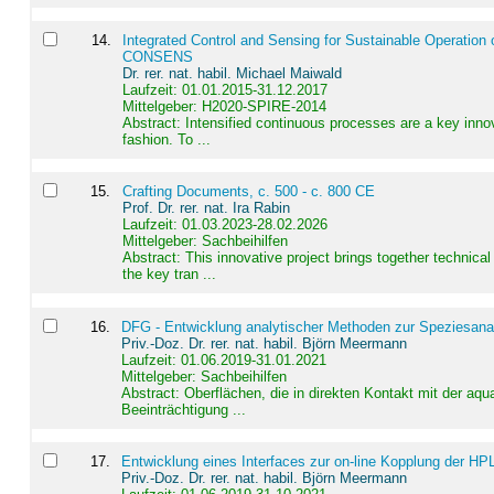
14
.
Integrated Control and Sensing for Sustainable Operation 
CONSENS
Dr. rer. nat. habil. Michael Maiwald
Laufzeit: 01.01.2015-31.12.2017
Mittelgeber: H2020-SPIRE-2014
Abstract:
Intensified continuous processes are a key innov
fashion. To ...
15
.
Crafting Documents, c. 500 - c. 800 CE
Prof. Dr. rer. nat. Ira Rabin
Laufzeit: 01.03.2023-28.02.2026
Mittelgeber: Sachbeihilfen
Abstract:
This innovative project brings together technica
the key tran ...
16
.
DFG - Entwicklung analytischer Methoden zur Speziesanal
Priv.-Doz. Dr. rer. nat. habil. Björn Meermann
Laufzeit: 01.06.2019-31.01.2021
Mittelgeber: Sachbeihilfen
Abstract:
Oberflächen, die in direkten Kontakt mit der aq
Beeinträchtigung ...
17
.
Entwicklung eines Interfaces zur on-line Kopplung der HP
Priv.-Doz. Dr. rer. nat. habil. Björn Meermann