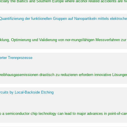
pecially the Baltics and Southern Europe where alcohol related accidents are 
ntifizierung der funktionellen Gruppen auf Nanopartikeln mittels elektroche
klung, Optimierung und Validierung von nor-mungsfähigen Messverfahren zur
erter Trennprozesse
Treibhausgasemissionen drastisch zu reduzieren erfordern innovative Lösungen,
rcuits by Local-Backside Etching
to a semiconductor chip technology can lead to major advances in point-of-car