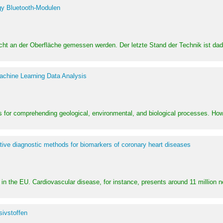
y Bluetooth-Modulen
dicht an der Oberfläche gemessen werden. Der letzte Stand der Technik ist d
achine Learning Data Analysis
 for comprehending geological, environmental, and biological processes. How
ative diagnostic methods for biomarkers of coronary heart diseases
in the EU. Cardiovascular disease, for instance, presents around 11 million n
ivstoffen