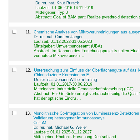
Dr. rer. nat. Knut Rurack
Laufzeit: 01.06.2016-14.11.2019
Mittelgeber: Typ 3
Abstract:
Goal of BAM part: Realize pyrethroid detection
11
.
Chemische Analyse von Mikroverunreinigungen aus ausgewä
Dr. rer. nat. Carsten Jaeger
Laufzeit: 01.12.2022-31.05.2023
Mittelgeber: Umweltbundesamt (UBA)
Abstract:
Im Rahmen des Forschungsprojekts sollen Elua
vermutete Mikroverunreini ...
12
.
Untersuchung zum Einfluss der Oberflächengüte auf das Ko
Chlorinduzierte Korrosion an E
Dr. rer. nat. Johann Wilhelm Erning
Laufzeit: 01.01.2017-30.06.2019
Mittelgeber: Industrielle Gemeinschaftsforschung (IGF)
Abstract:
Für Getränke erfolgt verbraucherseitig die Qu
hat der optische Eindru ...
13
.
Monolithische Co-Integration von Lumineszenz-Detektoren
Validierung heterogener Immunoassays
CoLuM
Dr. rer. nat. Michael G. Weller
Laufzeit: 01.01.2025-31.12.2027
Mittelgeber: Photonik Forschung Deutschland