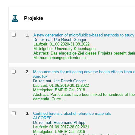
Projekte
1
.
A new generation of microfluidics-based methods to study
Dr. rer. nat. Ute Resch-Genger
Laufzeit: 01.06.2020-31.08.2022
Mittelgeber: University Kopenhagen
Abstract:
Das ehrgeizige Ziel dieses Projekts besteht dari
Mikroumgebungsgradienten in ...
2
.
Measurements for mitigating adverse health effects from a
AeroTox
Dr. rer. nat. Ute Resch-Genger
Laufzeit: 01.06.2019-30.11.2022
Mittelgeber: EMPIR Call 2018
Abstract:
Particulates have been linked to hundreds of th
dementia. Curre ...
3
.
Certified forensic alcohol reference materials
ALCOREF
Dr. rer. nat. Rosemarie Philipp
Laufzeit: 01.09.2017-28.02.2021
Mittelgeber: EMPIR Call 2016