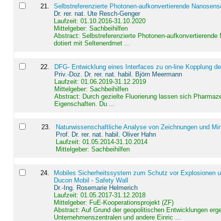
21
.
Selbstreferenzierte Photonen-aufkonvertierende Nanosen
Dr. rer. nat. Ute Resch-Genger
Laufzeit: 01.10.2016-31.10.2020
Mittelgeber: Sachbeihilfen
Abstract:
Selbstreferenzierte Photonen-aufkonvertierende
dotiert mit Seltenerdmet ...
22
.
DFG- Entwicklung eines Interfaces zu on-line Kopplung d
Priv.-Doz. Dr. rer. nat. habil. Björn Meermann
Laufzeit: 01.06.2019-31.12.2019
Mittelgeber: Sachbeihilfen
Abstract:
Durch gezielte Fluorierung lassen sich Pharmaze
Eigenschaften. Du ...
23
.
Naturwissenschaftliche Analyse von Zeichnungen und Min
Prof. Dr. rer. nat. habil. Oliver Hahn
Laufzeit: 01.05.2014-31.10.2014
Mittelgeber: Sachbeihilfen
24
.
Mobiles Sicherheitssystem zum Schutz vor Explosionen un
Ducon Mobil - Safety Wall
Dr.-Ing. Rosemarie Helmerich
Laufzeit: 01.05.2017-31.12.2018
Mittelgeber: FuE-Kooperationsprojekt (ZF)
Abstract:
Auf Grund der geopolitischen Entwicklungen erg
Unternehmenszentralen und andere Einric ...