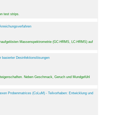
 test strips.
 Anreichungsverfahren
hochaufgelösten Massenspektrometrie (GC-HRMS, LC-HRMS) auf
r basierter Desinfektionslösungen
odukteigenschaften. Neben Geschmack, Geruch und Mundgefühl
exen Probenmatrices (CoLuM) - Teilvorhaben: Entwicklung und