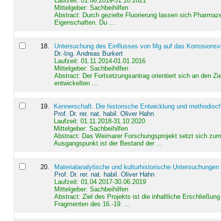
Laufzeit: 01.06.2019-31.10.2021
Mittelgeber: Sachbeihilfen
Abstract:
Durch gezielte Fluorierung lassen sich Pharmaze
Eigenschaften. Du ...
18
.
Untersuchung des Einflusses von Mg auf das Korrosionsver
Dr.-Ing. Andreas Burkert
Laufzeit: 01.11.2014-01.01.2016
Mittelgeber: Sachbeihilfen
Abstract:
Der Fortsetzungsantrag orientiert sich an den Z
entwickelten ...
19
.
Kennerschaft. Die historische Entwicklung und methodisc
Prof. Dr. rer. nat. habil. Oliver Hahn
Laufzeit: 01.11.2018-31.10.2020
Mittelgeber: Sachbeihilfen
Abstract:
Das Weimarer Forschungsprojekt setzt sich zum 
Ausgangspunkt ist der Bestand der ...
20
.
Materialanalytische und kulturhistorische Untersuchungen 
Prof. Dr. rer. nat. habil. Oliver Hahn
Laufzeit: 01.04.2017-30.06.2019
Mittelgeber: Sachbeihilfen
Abstract:
Ziel des Projekts ist die inhaltliche Erschließ
Fragmenten des 16.-19. ...