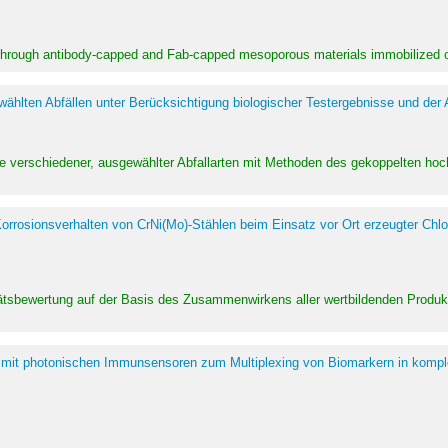
 through antibody-capped and Fab-capped mesoporous materials immobilized on
hlten Abfällen unter Berücksichtigung biologischer Testergebnisse und der
te verschiedener, ausgewählter Abfallarten mit Methoden des gekoppelten 
rrosionsverhalten von CrNi(Mo)-Stählen beim Einsatz vor Ort erzeugter Chlo
alitätsbewertung auf der Basis des Zusammenwirkens aller wertbildenden Pr
 mit photonischen Immunsensoren zum Multiplexing von Biomarkern in kompl