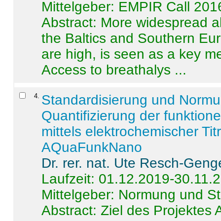
Mittelgeber: EMPIR Call 201
Abstract:
More widespread alc
the Baltics and Southern Eur
are high, is seen as a key m
Access to breathalys ...
4
.
Standardisierung und Norm
Quantifizierung der funktion
mittels elektrochemischer Ti
AQuaFunkNano
Dr. rer. nat. Ute Resch-Geng
Laufzeit: 01.12.2019-30.11.
Mittelgeber: Normung und St
Abstract:
Ziel des Projektes