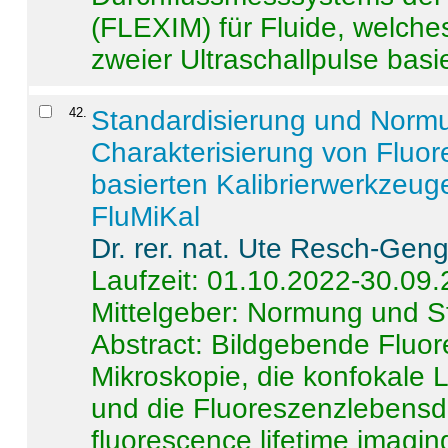
(FLEXIM) für Fluide, welche
zweier Ultraschallpulse basie
42
.
Standardisierung und Norm
Charakterisierung von Fluo
basierten Kalibrierwerkzeug
FluMiKal
Dr. rer. nat. Ute Resch-Gen
Laufzeit: 01.10.2022-30.09
Mittelgeber: Normung und S
Abstract:
Bildgebende Fluore
Mikroskopie, die konfokale
und die Fluoreszenzlebensd
fluorescence lifetime imaging