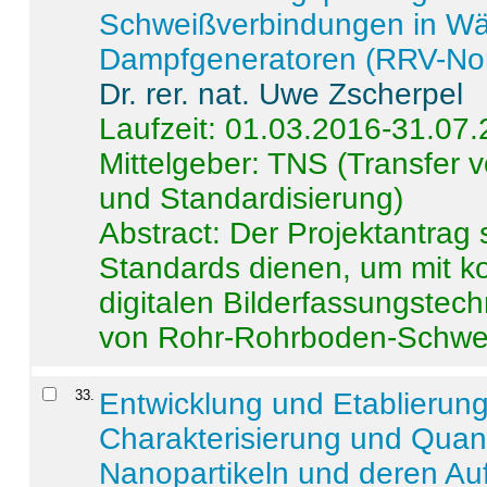
Schweißverbindungen in W
Dampfgeneratoren (RRV-No
Dr. rer. nat. Uwe Zscherpel
Laufzeit: 01.03.2016-31.07
Mittelgeber: TNS (Transfer
und Standardisierung)
Abstract:
Der Projektantrag 
Standards dienen, um mit k
digitalen Bilderfassungstec
von Rohr-Rohrboden-Schwei
33
.
Entwicklung und Etablierun
Charakterisierung und Quant
Nanopartikeln und deren Au