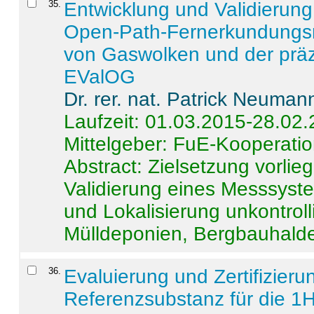
35
.
Entwicklung und Validierung 
Open-Path-Fernerkundungsm
von Gaswolken und der präz
EValOG
Dr. rer. nat. Patrick Neuman
Laufzeit: 01.03.2015-28.02
Mittelgeber: FuE-Kooperatio
Abstract:
Zielsetzung vorlie
Validierung eines Messsyst
und Lokalisierung unkontrol
Mülldeponien, Bergbauhalde
36
.
Evaluierung und Zertifizier
Referenzsubstanz für die 