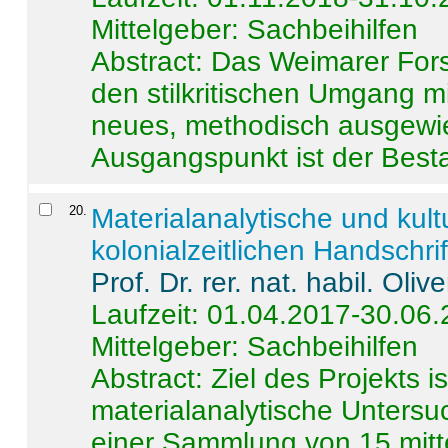
Mittelgeber: Sachbeihilfen
Abstract:
Das Weimarer Forsc
den stilkritischen Umgang m
neues, methodisch ausgewi
Ausgangspunkt ist der Besta
20
.
Materialanalytische und kul
kolonialzeitlichen Handschri
Prof. Dr. rer. nat. habil. Oli
Laufzeit: 01.04.2017-30.06
Mittelgeber: Sachbeihilfen
Abstract:
Ziel des Projekts i
materialanalytische Unters
einer Sammlung von 15 mitt