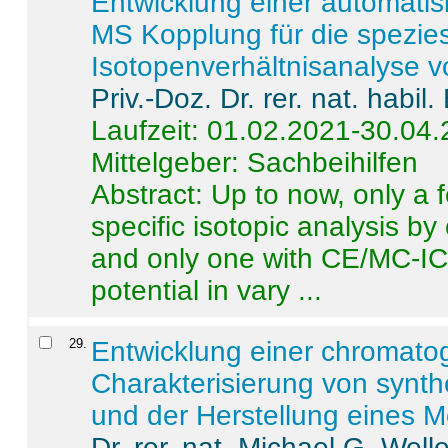
Entwicklung einer automatisi
MS Kopplung für die spezies
Isotopenverhältnisanalyse 
Priv.-Doz. Dr. rer. nat. habi
Laufzeit: 01.02.2021-30.04
Mittelgeber: Sachbeihilfen
Abstract:
Up to now, only a 
specific isotopic analysis 
and only one with CE/MC-ICP
potential in vary ...
29
.
Entwicklung einer chromat
Charakterisierung von synt
und der Herstellung eines M
Dr. rer. nat. Michael G. Welle