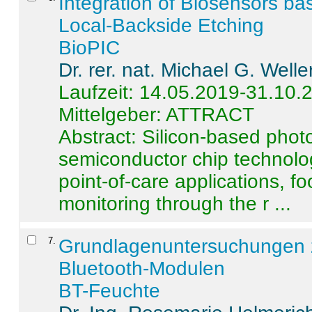
Integration of Biosensors ba
Local-Backside Etching
BioPIC
Dr. rer. nat. Michael G. Welle
Laufzeit: 14.05.2019-31.10.
Mittelgeber: ATTRACT
Abstract:
Silicon-based photo
semiconductor chip technolo
point-of-care applications, f
monitoring through the r ...
7
.
Grundlagenuntersuchungen 
Bluetooth-Modulen
BT-Feuchte