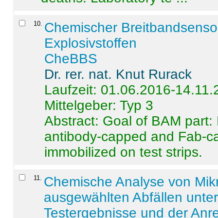
10
.
Chemischer Breitbandsenso
Explosivstoffen
CheBBS
Dr. rer. nat. Knut Rurack
Laufzeit: 01.06.2016-14.11
Mittelgeber: Typ 3
Abstract:
Goal of BAM part: 
antibody-capped and Fab-c
immobilized on test strips.
11
.
Chemische Analyse von Mik
ausgewählten Abfällen unter
Testergebnisse und der Anr