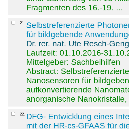
Fragmenten des 16.-19. ...
21
.
Selbstreferenzierte Photon
für bildgebende Anwendun
Dr. rer. nat. Ute Resch-Gen
Laufzeit: 01.10.2016-31.10
Mittelgeber: Sachbeihilfen
Abstract:
Selbstreferenzier
Nanosensoren für bildgeb
aufkonvertierende Nanomate
anorganische Nanokristalle, 
22
.
DFG- Entwicklung eines Int
mit der HR-cs-GFAAS für die