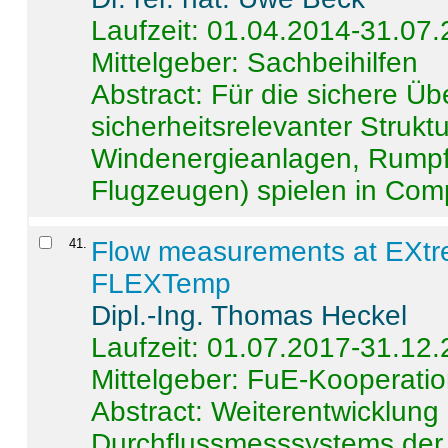
Laufzeit: 01.04.2014-31.07
Mittelgeber: Sachbeihilfen
Abstract:
Für die sichere Ü
sicherheitsrelevanter Strukt
Windenergieanlagen, Rumpf-
Flugzeugen) spielen in Compo
41
.
Flow measurements at EXtr
FLEXTemp
Dipl.-Ing. Thomas Heckel
Laufzeit: 01.07.2017-31.12
Mittelgeber: FuE-Kooperatio
Abstract:
Weiterentwicklun
Durchflussmesssystems der 