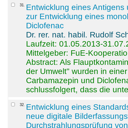
31
.
Entwicklung eines Antigens
zur Entwicklung eines monok
Diclofenac
Dr. rer. nat. habil. Rudolf S
Laufzeit: 01.05.2013-31.07
Mittelgeber: FuE-Kooperatio
Abstract:
Als Flauptkontamin
der Umwelt" wurden in ein
Carbamazepin und Diclofena
schlussfolgert, dass die unter
32
.
Entwicklung eines Standards
neue digitale Bilderfassungs
Durchstrahlungsprüfung vo