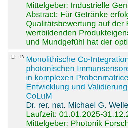
Mittelgeber: Industrielle G
Abstract:
Für Getränke erfol
Qualitätsbewertung auf der
wertbildenden Produkteige
und Mundgefühl hat der opti
13
.
Monolithische Co-Integrati
photonischen Immunsensore
in komplexen Probenmatrice
Entwicklung und Validieru
CoLuM
Dr. rer. nat. Michael G. Welle
Laufzeit: 01.01.2025-31.12
Mittelgeber: Photonik Fors