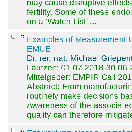
may cause disruptive effects
fertility. Some of these end
on a ‘Watch List’ ...
27
.
Examples of Measurement Un
EMUE
Dr. rer. nat. Michael Griepen
Laufzeit: 01.07.2018-30.06
Mittelgeber: EMPIR Call 20
Abstract:
From manufacturing
routinely make decisions b
Awareness of the associated
quality can therefore mitigate 
28
.