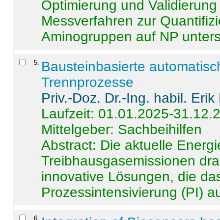
Optimierung und Validierun
Messverfahren zur Quantifiz
Aminogruppen auf NP untersch
5
.
Bausteinbasierte automatisc
Trennprozesse
Priv.-Doz. Dr.-Ing. habil. Eri
Laufzeit: 01.01.2025-31.12.
Mittelgeber: Sachbeihilfen
Abstract:
Die aktuelle Energi
Treibhausgasemissionen dras
innovative Lösungen, die das
Prozessintensivierung (PI) a
6
.