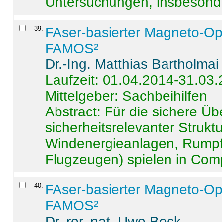
Untersuchungen, insbesonde
39
.
FAser-basierter Magneto-Op
FAMOS²
Dr.-Ing. Matthias Bartholmai
Laufzeit: 01.04.2014-31.03
Mittelgeber: Sachbeihilfen
Abstract:
Für die sichere Ü
sicherheitsrelevanter Strukt
Windenergieanlagen, Rumpf-
Flugzeugen) spielen in Compo
40
.
FAser-basierter Magneto-Op
FAMOS²
Dr. rer. nat. Uwe Beck