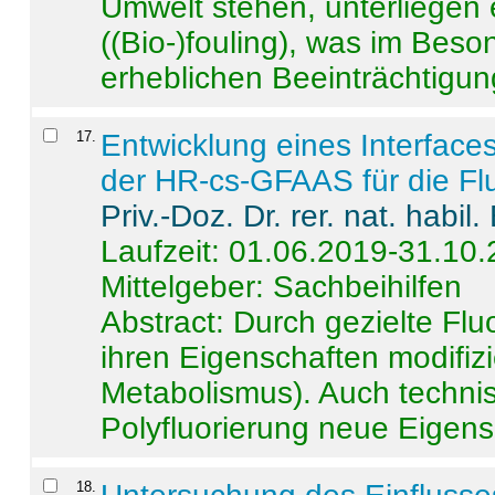
Umwelt stehen, unterliege
((Bio-)fouling), was im Beson
erheblichen Beeinträchtigung
17
.
Entwicklung eines Interface
der HR-cs-GFAAS für die Flu
Priv.-Doz. Dr. rer. nat. habi
Laufzeit: 01.06.2019-31.10
Mittelgeber: Sachbeihilfen
Abstract:
Durch gezielte Flu
ihren Eigenschaften modifizi
Metabolismus). Auch techni
Polyfluorierung neue Eigensc
18
.