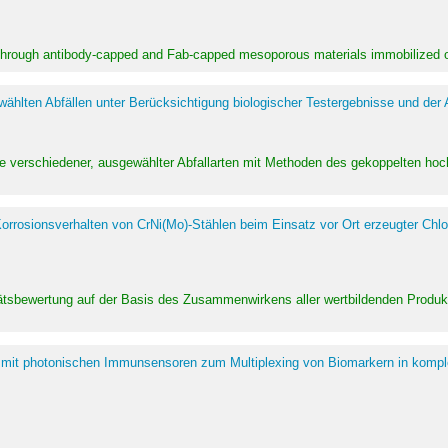
 through antibody-capped and Fab-capped mesoporous materials immobilized on
hlten Abfällen unter Berücksichtigung biologischer Testergebnisse und der
te verschiedener, ausgewählter Abfallarten mit Methoden des gekoppelten 
rrosionsverhalten von CrNi(Mo)-Stählen beim Einsatz vor Ort erzeugter Chlo
alitätsbewertung auf der Basis des Zusammenwirkens aller wertbildenden Pr
 mit photonischen Immunsensoren zum Multiplexing von Biomarkern in kompl