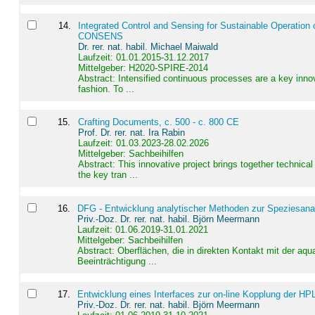
14
.
Integrated Control and Sensing for Sustainable Operation 
CONSENS
Dr. rer. nat. habil. Michael Maiwald
Laufzeit: 01.01.2015-31.12.2017
Mittelgeber: H2020-SPIRE-2014
Abstract:
Intensified continuous processes are a key innov
fashion. To ...
15
.
Crafting Documents, c. 500 - c. 800 CE
Prof. Dr. rer. nat. Ira Rabin
Laufzeit: 01.03.2023-28.02.2026
Mittelgeber: Sachbeihilfen
Abstract:
This innovative project brings together technica
the key tran ...
16
.
DFG - Entwicklung analytischer Methoden zur Speziesanal
Priv.-Doz. Dr. rer. nat. habil. Björn Meermann
Laufzeit: 01.06.2019-31.01.2021
Mittelgeber: Sachbeihilfen
Abstract:
Oberflächen, die in direkten Kontakt mit der aq
Beeinträchtigung ...
17
.
Entwicklung eines Interfaces zur on-line Kopplung der HP
Priv.-Doz. Dr. rer. nat. habil. Björn Meermann