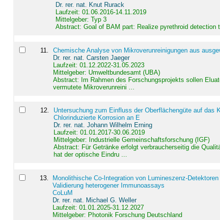
Dr. rer. nat. Knut Rurack
Laufzeit: 01.06.2016-14.11.2019
Mittelgeber: Typ 3
Abstract:
Goal of BAM part: Realize pyrethroid detection
11
.
Chemische Analyse von Mikroverunreinigungen aus ausgewä
Dr. rer. nat. Carsten Jaeger
Laufzeit: 01.12.2022-31.05.2023
Mittelgeber: Umweltbundesamt (UBA)
Abstract:
Im Rahmen des Forschungsprojekts sollen Elua
vermutete Mikroverunreini ...
12
.
Untersuchung zum Einfluss der Oberflächengüte auf das Ko
Chlorinduzierte Korrosion an E
Dr. rer. nat. Johann Wilhelm Erning
Laufzeit: 01.01.2017-30.06.2019
Mittelgeber: Industrielle Gemeinschaftsforschung (IGF)
Abstract:
Für Getränke erfolgt verbraucherseitig die Qu
hat der optische Eindru ...
13
.
Monolithische Co-Integration von Lumineszenz-Detektoren
Validierung heterogener Immunoassays
CoLuM
Dr. rer. nat. Michael G. Weller
Laufzeit: 01.01.2025-31.12.2027
Mittelgeber: Photonik Forschung Deutschland