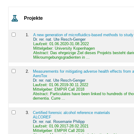
Projekte
1
.
A new generation of microfluidics-based methods to study
Dr. rer. nat. Ute Resch-Genger
Laufzeit: 01.06.2020-31.08.2022
Mittelgeber: University Kopenhagen
Abstract:
Das ehrgeizige Ziel dieses Projekts besteht dari
Mikroumgebungsgradienten in ...
2
.
Measurements for mitigating adverse health effects from a
AeroTox
Dr. rer. nat. Ute Resch-Genger
Laufzeit: 01.06.2019-30.11.2022
Mittelgeber: EMPIR Call 2018
Abstract:
Particulates have been linked to hundreds of th
dementia. Curre ...
3
.
Certified forensic alcohol reference materials
ALCOREF
Dr. rer. nat. Rosemarie Philipp
Laufzeit: 01.09.2017-28.02.2021
Mittelgeber: EMPIR Call 2016