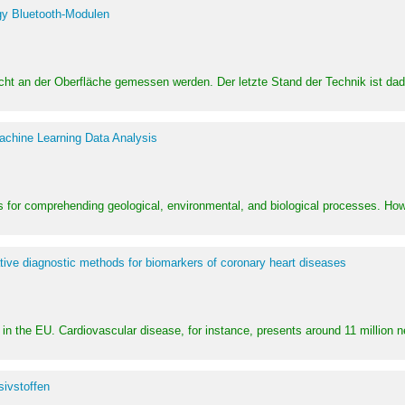
y Bluetooth-Modulen
dicht an der Oberfläche gemessen werden. Der letzte Stand der Technik ist d
achine Learning Data Analysis
 for comprehending geological, environmental, and biological processes. How
ative diagnostic methods for biomarkers of coronary heart diseases
in the EU. Cardiovascular disease, for instance, presents around 11 million n
ivstoffen