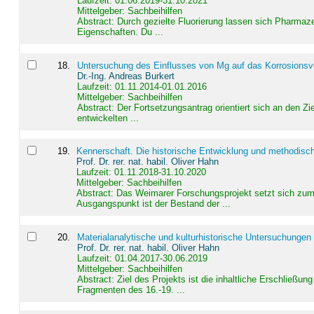
Laufzeit: 01.06.2019-31.10.2021
Mittelgeber: Sachbeihilfen
Abstract:
Durch gezielte Fluorierung lassen sich Pharmaze
Eigenschaften. Du ...
18
.
Untersuchung des Einflusses von Mg auf das Korrosionsver
Dr.-Ing. Andreas Burkert
Laufzeit: 01.11.2014-01.01.2016
Mittelgeber: Sachbeihilfen
Abstract:
Der Fortsetzungsantrag orientiert sich an den Z
entwickelten ...
19
.
Kennerschaft. Die historische Entwicklung und methodisc
Prof. Dr. rer. nat. habil. Oliver Hahn
Laufzeit: 01.11.2018-31.10.2020
Mittelgeber: Sachbeihilfen
Abstract:
Das Weimarer Forschungsprojekt setzt sich zum 
Ausgangspunkt ist der Bestand der ...
20
.
Materialanalytische und kulturhistorische Untersuchungen 
Prof. Dr. rer. nat. habil. Oliver Hahn
Laufzeit: 01.04.2017-30.06.2019
Mittelgeber: Sachbeihilfen
Abstract:
Ziel des Projekts ist die inhaltliche Erschließ
Fragmenten des 16.-19. ...