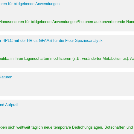
soren für bildgebende Anwendungen
 Nanosensoren für bildgebende AnwendungenPhotonen-aufkonvertierende Nanom
er HPLC mit der HR-cs-GFAAS für die Flour-Speziesanalytik
utika in ihren Eigenschaften modifizieren (z.B. veränderter Metabolismus). A
iaturen
d Aufprall
eben sich weltweit täglich neue temporäre Bedrohungslagen. Botschaften un