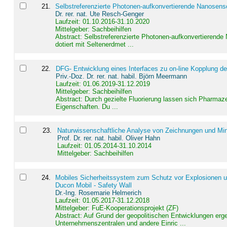
21
.
Selbstreferenzierte Photonen-aufkonvertierende Nanosen
Dr. rer. nat. Ute Resch-Genger
Laufzeit: 01.10.2016-31.10.2020
Mittelgeber: Sachbeihilfen
Abstract:
Selbstreferenzierte Photonen-aufkonvertierende
dotiert mit Seltenerdmet ...
22
.
DFG- Entwicklung eines Interfaces zu on-line Kopplung d
Priv.-Doz. Dr. rer. nat. habil. Björn Meermann
Laufzeit: 01.06.2019-31.12.2019
Mittelgeber: Sachbeihilfen
Abstract:
Durch gezielte Fluorierung lassen sich Pharmaze
Eigenschaften. Du ...
23
.
Naturwissenschaftliche Analyse von Zeichnungen und Min
Prof. Dr. rer. nat. habil. Oliver Hahn
Laufzeit: 01.05.2014-31.10.2014
Mittelgeber: Sachbeihilfen
24
.
Mobiles Sicherheitssystem zum Schutz vor Explosionen un
Ducon Mobil - Safety Wall
Dr.-Ing. Rosemarie Helmerich
Laufzeit: 01.05.2017-31.12.2018
Mittelgeber: FuE-Kooperationsprojekt (ZF)
Abstract:
Auf Grund der geopolitischen Entwicklungen erg
Unternehmenszentralen und andere Einric ...