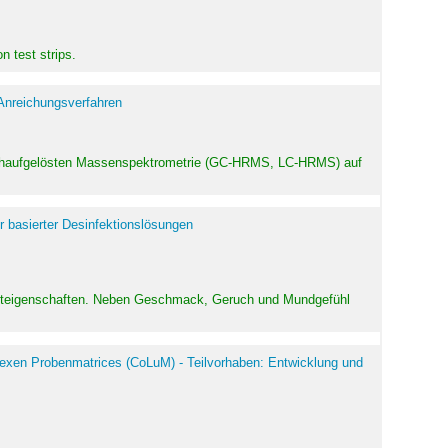
 test strips.
 Anreichungsverfahren
hochaufgelösten Massenspektrometrie (GC-HRMS, LC-HRMS) auf
r basierter Desinfektionslösungen
odukteigenschaften. Neben Geschmack, Geruch und Mundgefühl
exen Probenmatrices (CoLuM) - Teilvorhaben: Entwicklung und