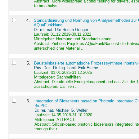
Abstract:
More widespread alcohol testing for drivers, es
to breathalys ...
4
.
Standardisierung und Normung von Analysemethoden zur Qua
AQuaFunkNano
Dr. rer. nat. Ute Resch-Genger
Laufzeit: 01.12.2019-30.11.2022
Mittelgeber: Normung und Standardisierung
Abstract:
Ziel des Projektes AQuaFunkNano ist die Entwic
unterschiedlicher Material ...
5
.
Bausteinbasierte automatische Prozesssynthese intensivi
Priv.-Doz. Dr.-Ing. habil. Erik Esche
Laufzeit: 01.01.2025-31.12.2026
Mittelgeber: Sachbeihilfen
Abstract:
Die aktuelle Energieknappheit und das Ziel die 
ausschöpfen. Da Tren ...
6
.
Integration of Biosensors based on Photonic Integrated Ci
BioPIC
Dr. rer. nat. Michael G. Weller
Laufzeit: 14.05.2019-31.10.2020
Mittelgeber: ATTRACT
Abstract:
Silicon-based photonic biosensors integrated in
through the r ...