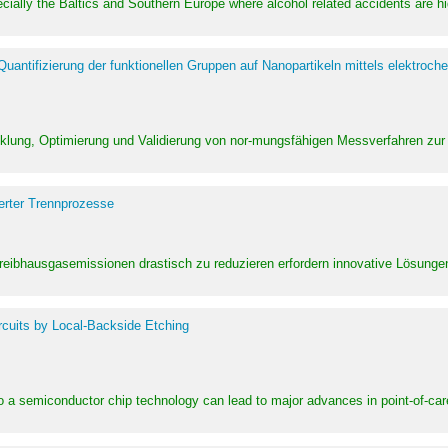
pecially the Baltics and Southern Europe where alcohol related accidents are 
ntifizierung der funktionellen Gruppen auf Nanopartikeln mittels elektroche
klung, Optimierung und Validierung von nor-mungsfähigen Messverfahren zur
erter Trennprozesse
Treibhausgasemissionen drastisch zu reduzieren erfordern innovative Lösungen,
rcuits by Local-Backside Etching
to a semiconductor chip technology can lead to major advances in point-of-car