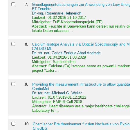
7
.
Grundlagenuntersuchungen zur Anwendung von Low Energ
BT-Feuchte
Dr.-Ing. Rosemarie Helmerich
Laufzeit: 01.02.2016-31.10.2017
Mittelgeber: FuE-Kooperationsprojekt (ZF)
Abstract:
Feuchte in Bauwerken kann derzeit nur relativ 
lokale Daten erfassen ...
8
.
Calcium Isotope Analysis via Optical Spectroscopy and M
CALISO-ML
Dr. rer. nat. Carlos Enrique Abad Andrade
Laufzeit: 01.04.2026-31.03.2029
Mittelgeber: Sachbeihilfen
Abstract:
Calcium (Ca) isotopes serve as powerful markers
project “Calci ...
9
.
Providing the measurement infrastructure to allow quantit
CardioMet
Dr. rer. nat. Michael G. Weller
Laufzeit: 01.07.2019-31.12.2022
Mittelgeber: EMPIR Call 2018
Abstract:
Heart diseases are a major healthcare challenge 
Laboratory te ...
10
.
Chemischer Breitbandsensor für den Nachweis von Explos
CheBBS