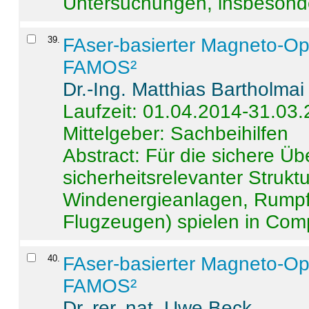
Untersuchungen, insbesonde
39
.
FAser-basierter Magneto-Op
FAMOS²
Dr.-Ing. Matthias Bartholmai
Laufzeit: 01.04.2014-31.03
Mittelgeber: Sachbeihilfen
Abstract:
Für die sichere Ü
sicherheitsrelevanter Strukt
Windenergieanlagen, Rumpf-
Flugzeugen) spielen in Compo
40
.
FAser-basierter Magneto-Op
FAMOS²
Dr. rer. nat. Uwe Beck