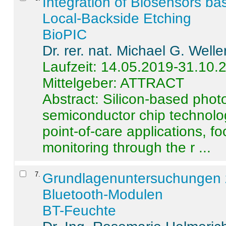
Integration of Biosensors ba
Local-Backside Etching
BioPIC
Dr. rer. nat. Michael G. Welle
Laufzeit: 14.05.2019-31.10.
Mittelgeber: ATTRACT
Abstract:
Silicon-based photo
semiconductor chip technolo
point-of-care applications, f
monitoring through the r ...
7
.
Grundlagenuntersuchungen 
Bluetooth-Modulen
BT-Feuchte