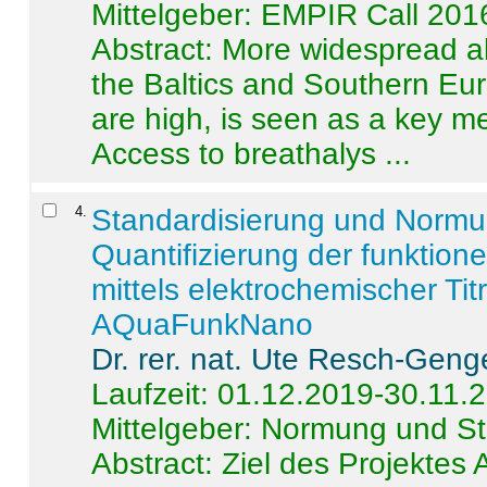
Mittelgeber: EMPIR Call 201
Abstract:
More widespread alc
the Baltics and Southern Eur
are high, is seen as a key m
Access to breathalys ...
4
.
Standardisierung und Norm
Quantifizierung der funktion
mittels elektrochemischer Ti
AQuaFunkNano
Dr. rer. nat. Ute Resch-Geng
Laufzeit: 01.12.2019-30.11.
Mittelgeber: Normung und St
Abstract:
Ziel des Projektes