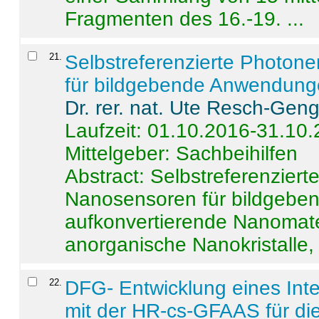
Fragmenten des 16.-19. ...
21
.
Selbstreferenzierte Photon
für bildgebende Anwendun
Dr. rer. nat. Ute Resch-Gen
Laufzeit: 01.10.2016-31.10
Mittelgeber: Sachbeihilfen
Abstract:
Selbstreferenzier
Nanosensoren für bildgeb
aufkonvertierende Nanomate
anorganische Nanokristalle, 
22
.
DFG- Entwicklung eines Int
mit der HR-cs-GFAAS für die