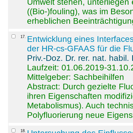
Umwelt stehen, unterliege
((Bio-)fouling), was im Beson
erheblichen Beeinträchtigung
17
.
Entwicklung eines Interface
der HR-cs-GFAAS für die Flu
Priv.-Doz. Dr. rer. nat. habi
Laufzeit: 01.06.2019-31.10
Mittelgeber: Sachbeihilfen
Abstract:
Durch gezielte Flu
ihren Eigenschaften modifizi
Metabolismus). Auch techni
Polyfluorierung neue Eigensc
18
.