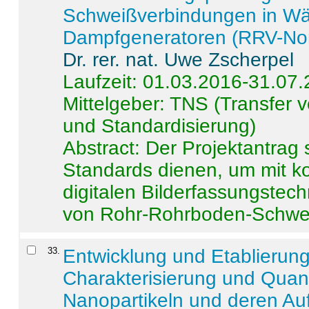
Schweißverbindungen in W
Dampfgeneratoren (RRV-No
Dr. rer. nat. Uwe Zscherpel
Laufzeit: 01.03.2016-31.07
Mittelgeber: TNS (Transfer
und Standardisierung)
Abstract:
Der Projektantrag 
Standards dienen, um mit k
digitalen Bilderfassungstec
von Rohr-Rohrboden-Schwei
33
.
Entwicklung und Etablierun
Charakterisierung und Quant
Nanopartikeln und deren Au