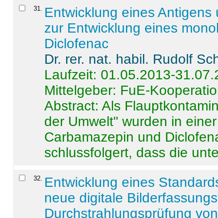
31
.
Entwicklung eines Antigens
zur Entwicklung eines monok
Diclofenac
Dr. rer. nat. habil. Rudolf S
Laufzeit: 01.05.2013-31.07
Mittelgeber: FuE-Kooperatio
Abstract:
Als Flauptkontamin
der Umwelt" wurden in ein
Carbamazepin und Diclofena
schlussfolgert, dass die unter
32
.
Entwicklung eines Standards
neue digitale Bilderfassungs
Durchstrahlungsprüfung vo