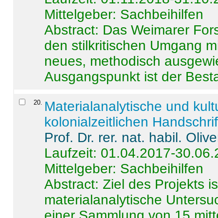
Mittelgeber: Sachbeihilfen
Abstract:
Das Weimarer Forsc
den stilkritischen Umgang m
neues, methodisch ausgewi
Ausgangspunkt ist der Besta
20
.
Materialanalytische und kul
kolonialzeitlichen Handschri
Prof. Dr. rer. nat. habil. Oli
Laufzeit: 01.04.2017-30.06
Mittelgeber: Sachbeihilfen
Abstract:
Ziel des Projekts i
materialanalytische Unters
einer Sammlung von 15 mitt