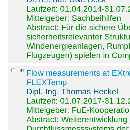
Laufzeit: 01.04.2014-31.07
Mittelgeber: Sachbeihilfen
Abstract:
Für die sichere Ü
sicherheitsrelevanter Strukt
Windenergieanlagen, Rumpf-
Flugzeugen) spielen in Compo
41
.
Flow measurements at EXtr
FLEXTemp
Dipl.-Ing. Thomas Heckel
Laufzeit: 01.07.2017-31.12
Mittelgeber: FuE-Kooperatio
Abstract:
Weiterentwicklun
Durchflussmesssystems der 