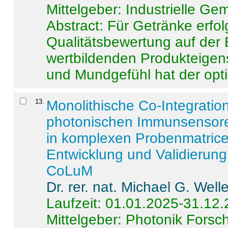
Mittelgeber: Industrielle G
Abstract:
Für Getränke erfol
Qualitätsbewertung auf der
wertbildenden Produkteige
und Mundgefühl hat der opti
13
.
Monolithische Co-Integrati
photonischen Immunsensore
in komplexen Probenmatrice
Entwicklung und Validieru
CoLuM
Dr. rer. nat. Michael G. Welle
Laufzeit: 01.01.2025-31.12
Mittelgeber: Photonik Fors