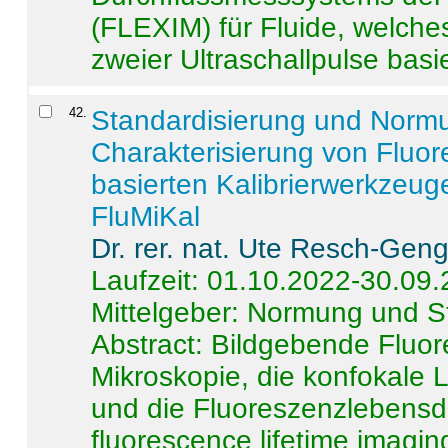
(FLEXIM) für Fluide, welche
zweier Ultraschallpulse basie
42
.
Standardisierung und Norm
Charakterisierung von Fluo
basierten Kalibrierwerkzeug
FluMiKal
Dr. rer. nat. Ute Resch-Gen
Laufzeit: 01.10.2022-30.09
Mittelgeber: Normung und S
Abstract:
Bildgebende Fluore
Mikroskopie, die konfokale
und die Fluoreszenzlebensd
fluorescence lifetime imaging