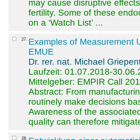
may cause disruptive effects
fertility. Some of these end
on a ‘Watch List’ ...
27
.
Examples of Measurement Un
EMUE
Dr. rer. nat. Michael Griepen
Laufzeit: 01.07.2018-30.06
Mittelgeber: EMPIR Call 20
Abstract:
From manufacturing
routinely make decisions b
Awareness of the associated
quality can therefore mitigate 
28
.