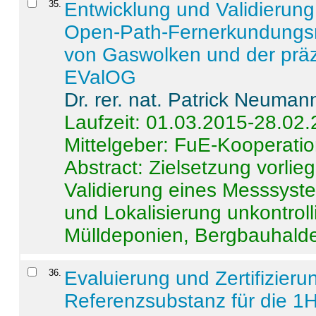
35
.
Entwicklung und Validierung 
Open-Path-Fernerkundungsm
von Gaswolken und der präz
EValOG
Dr. rer. nat. Patrick Neuman
Laufzeit: 01.03.2015-28.02
Mittelgeber: FuE-Kooperatio
Abstract:
Zielsetzung vorlie
Validierung eines Messsyst
und Lokalisierung unkontrol
Mülldeponien, Bergbauhalde
36
.
Evaluierung und Zertifizier
Referenzsubstanz für die 