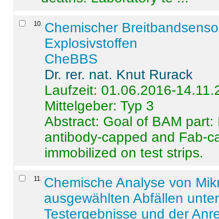
10
.
Chemischer Breitbandsenso
Explosivstoffen
CheBBS
Dr. rer. nat. Knut Rurack
Laufzeit: 01.06.2016-14.11
Mittelgeber: Typ 3
Abstract:
Goal of BAM part: 
antibody-capped and Fab-c
immobilized on test strips.
11
.
Chemische Analyse von Mik
ausgewählten Abfällen unter
Testergebnisse und der Anr