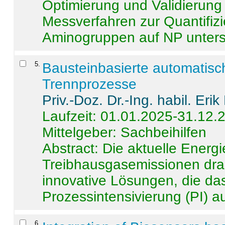
Optimierung und Validierun
Messverfahren zur Quantifiz
Aminogruppen auf NP untersch
5
.
Bausteinbasierte automatisc
Trennprozesse
Priv.-Doz. Dr.-Ing. habil. Eri
Laufzeit: 01.01.2025-31.12.
Mittelgeber: Sachbeihilfen
Abstract:
Die aktuelle Energi
Treibhausgasemissionen dras
innovative Lösungen, die das
Prozessintensivierung (PI) a
6
.