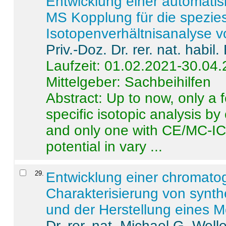
Entwicklung einer automatisi
MS Kopplung für die spezies
Isotopenverhältnisanalyse 
Priv.-Doz. Dr. rer. nat. habi
Laufzeit: 01.02.2021-30.04
Mittelgeber: Sachbeihilfen
Abstract:
Up to now, only a 
specific isotopic analysis 
and only one with CE/MC-ICP
potential in vary ...
29
.
Entwicklung einer chromat
Charakterisierung von synt
und der Herstellung eines M
Dr. rer. nat. Michael G. Welle