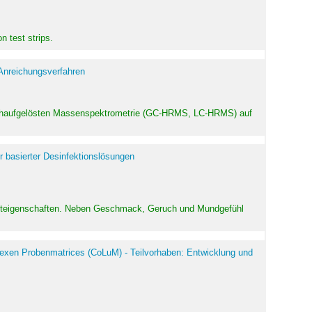
 test strips.
 Anreichungsverfahren
hochaufgelösten Massenspektrometrie (GC-HRMS, LC-HRMS) auf
r basierter Desinfektionslösungen
odukteigenschaften. Neben Geschmack, Geruch und Mundgefühl
exen Probenmatrices (CoLuM) - Teilvorhaben: Entwicklung und