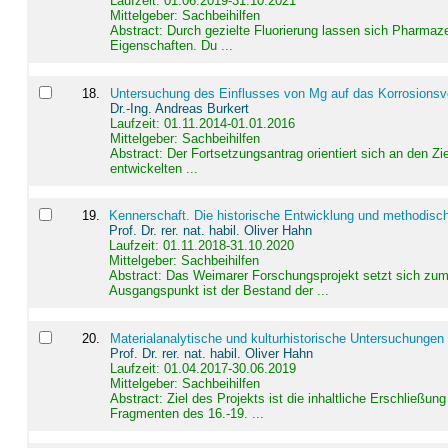
Laufzeit: 01.06.2019-31.10.2021
Mittelgeber: Sachbeihilfen
Abstract:
Durch gezielte Fluorierung lassen sich Pharmaze
Eigenschaften. Du ...
18
.
Untersuchung des Einflusses von Mg auf das Korrosionsver
Dr.-Ing. Andreas Burkert
Laufzeit: 01.11.2014-01.01.2016
Mittelgeber: Sachbeihilfen
Abstract:
Der Fortsetzungsantrag orientiert sich an den Z
entwickelten ...
19
.
Kennerschaft. Die historische Entwicklung und methodisc
Prof. Dr. rer. nat. habil. Oliver Hahn
Laufzeit: 01.11.2018-31.10.2020
Mittelgeber: Sachbeihilfen
Abstract:
Das Weimarer Forschungsprojekt setzt sich zum 
Ausgangspunkt ist der Bestand der ...
20
.
Materialanalytische und kulturhistorische Untersuchungen 
Prof. Dr. rer. nat. habil. Oliver Hahn
Laufzeit: 01.04.2017-30.06.2019
Mittelgeber: Sachbeihilfen
Abstract:
Ziel des Projekts ist die inhaltliche Erschließ
Fragmenten des 16.-19. ...