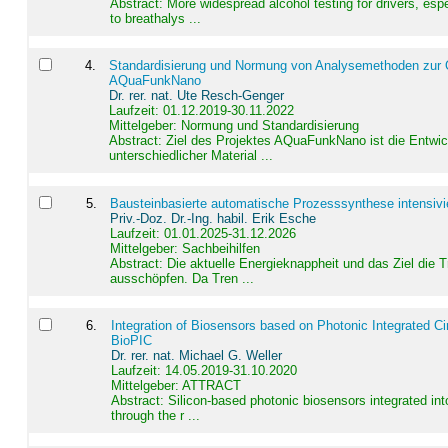
Abstract:
More widespread alcohol testing for drivers, es
to breathalys ...
4
.
Standardisierung und Normung von Analysemethoden zur Qua
AQuaFunkNano
Dr. rer. nat. Ute Resch-Genger
Laufzeit: 01.12.2019-30.11.2022
Mittelgeber: Normung und Standardisierung
Abstract:
Ziel des Projektes AQuaFunkNano ist die Entwic
unterschiedlicher Material ...
5
.
Bausteinbasierte automatische Prozesssynthese intensivi
Priv.-Doz. Dr.-Ing. habil. Erik Esche
Laufzeit: 01.01.2025-31.12.2026
Mittelgeber: Sachbeihilfen
Abstract:
Die aktuelle Energieknappheit und das Ziel die 
ausschöpfen. Da Tren ...
6
.
Integration of Biosensors based on Photonic Integrated Ci
BioPIC
Dr. rer. nat. Michael G. Weller
Laufzeit: 14.05.2019-31.10.2020
Mittelgeber: ATTRACT
Abstract:
Silicon-based photonic biosensors integrated in
through the r ...