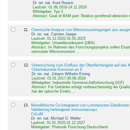
Dr. rer. nat. Knut Rurack
Laufzeit: 01.06.2016-14.11.2019
Mittelgeber: Typ 3
Abstract:
Goal of BAM part: Realize pyrethroid detection
11
.
Chemische Analyse von Mikroverunreinigungen aus ausgewä
Dr. rer. nat. Carsten Jaeger
Laufzeit: 01.12.2022-31.05.2023
Mittelgeber: Umweltbundesamt (UBA)
Abstract:
Im Rahmen des Forschungsprojekts sollen Elua
vermutete Mikroverunreini ...
12
.
Untersuchung zum Einfluss der Oberflächengüte auf das Ko
Chlorinduzierte Korrosion an E
Dr. rer. nat. Johann Wilhelm Erning
Laufzeit: 01.01.2017-30.06.2019
Mittelgeber: Industrielle Gemeinschaftsforschung (IGF)
Abstract:
Für Getränke erfolgt verbraucherseitig die Qu
hat der optische Eindru ...
13
.
Monolithische Co-Integration von Lumineszenz-Detektoren
Validierung heterogener Immunoassays
CoLuM
Dr. rer. nat. Michael G. Weller
Laufzeit: 01.01.2025-31.12.2027
Mittelgeber: Photonik Forschung Deutschland