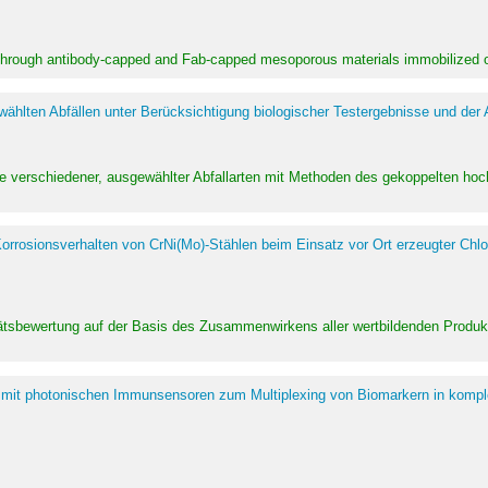
 through antibody-capped and Fab-capped mesoporous materials immobilized on
hlten Abfällen unter Berücksichtigung biologischer Testergebnisse und der
te verschiedener, ausgewählter Abfallarten mit Methoden des gekoppelten 
rrosionsverhalten von CrNi(Mo)-Stählen beim Einsatz vor Ort erzeugter Chlo
alitätsbewertung auf der Basis des Zusammenwirkens aller wertbildenden Pr
 mit photonischen Immunsensoren zum Multiplexing von Biomarkern in kompl