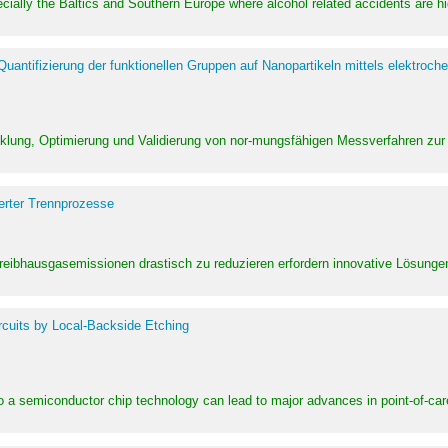
pecially the Baltics and Southern Europe where alcohol related accidents are 
ntifizierung der funktionellen Gruppen auf Nanopartikeln mittels elektroche
klung, Optimierung und Validierung von nor-mungsfähigen Messverfahren zur
erter Trennprozesse
Treibhausgasemissionen drastisch zu reduzieren erfordern innovative Lösungen,
rcuits by Local-Backside Etching
to a semiconductor chip technology can lead to major advances in point-of-car