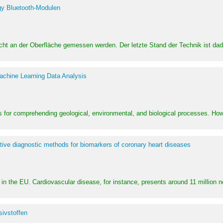
y Bluetooth-Modulen
dicht an der Oberfläche gemessen werden. Der letzte Stand der Technik ist d
achine Learning Data Analysis
 for comprehending geological, environmental, and biological processes. How
ative diagnostic methods for biomarkers of coronary heart diseases
in the EU. Cardiovascular disease, for instance, presents around 11 million n
ivstoffen