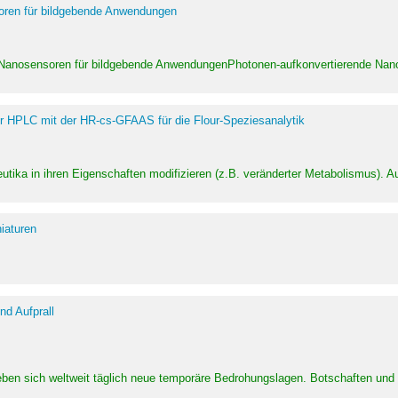
soren für bildgebende Anwendungen
 Nanosensoren für bildgebende AnwendungenPhotonen-aufkonvertierende Nanom
er HPLC mit der HR-cs-GFAAS für die Flour-Speziesanalytik
utika in ihren Eigenschaften modifizieren (z.B. veränderter Metabolismus). A
iaturen
d Aufprall
eben sich weltweit täglich neue temporäre Bedrohungslagen. Botschaften un