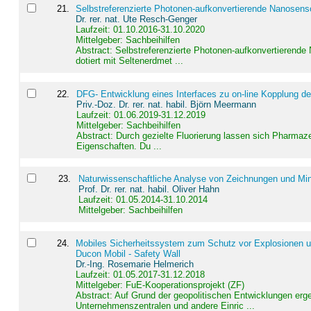
21
.
Selbstreferenzierte Photonen-aufkonvertierende Nanosen
Dr. rer. nat. Ute Resch-Genger
Laufzeit: 01.10.2016-31.10.2020
Mittelgeber: Sachbeihilfen
Abstract:
Selbstreferenzierte Photonen-aufkonvertierende
dotiert mit Seltenerdmet ...
22
.
DFG- Entwicklung eines Interfaces zu on-line Kopplung d
Priv.-Doz. Dr. rer. nat. habil. Björn Meermann
Laufzeit: 01.06.2019-31.12.2019
Mittelgeber: Sachbeihilfen
Abstract:
Durch gezielte Fluorierung lassen sich Pharmaze
Eigenschaften. Du ...
23
.
Naturwissenschaftliche Analyse von Zeichnungen und Min
Prof. Dr. rer. nat. habil. Oliver Hahn
Laufzeit: 01.05.2014-31.10.2014
Mittelgeber: Sachbeihilfen
24
.
Mobiles Sicherheitssystem zum Schutz vor Explosionen un
Ducon Mobil - Safety Wall
Dr.-Ing. Rosemarie Helmerich
Laufzeit: 01.05.2017-31.12.2018
Mittelgeber: FuE-Kooperationsprojekt (ZF)
Abstract:
Auf Grund der geopolitischen Entwicklungen erg
Unternehmenszentralen und andere Einric ...