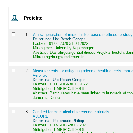
Projekte
1
.
A new generation of microfluidics-based methods to study
Dr. rer. nat. Ute Resch-Genger
Laufzeit: 01.06.2020-31.08.2022
Mittelgeber: University Kopenhagen
Abstract:
Das ehrgeizige Ziel dieses Projekts besteht dari
Mikroumgebungsgradienten in ...
2
.
Measurements for mitigating adverse health effects from a
AeroTox
Dr. rer. nat. Ute Resch-Genger
Laufzeit: 01.06.2019-30.11.2022
Mittelgeber: EMPIR Call 2018
Abstract:
Particulates have been linked to hundreds of th
dementia. Curre ...
3
.
Certified forensic alcohol reference materials
ALCOREF
Dr. rer. nat. Rosemarie Philipp
Laufzeit: 01.09.2017-28.02.2021
Mittelgeber: EMPIR Call 2016