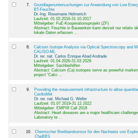
7
.
Grundlagenuntersuchungen zur Anwendung von Low Energ
BT-Feuchte
Dr.-Ing. Rosemarie Helmerich
Laufzeit: 01.02.2016-31.10.2017
Mittelgeber: FuE-Kooperationsprojekt (ZF)
Abstract:
Feuchte in Bauwerken kann derzeit nur relativ 
lokale Daten erfassen ...
8
.
Calcium Isotope Analysis via Optical Spectroscopy and M
CALISO-ML
Dr. rer. nat. Carlos Enrique Abad Andrade
Laufzeit: 01.04.2026-31.03.2029
Mittelgeber: Sachbeihilfen
Abstract:
Calcium (Ca) isotopes serve as powerful markers
project “Calci ...
9
.
Providing the measurement infrastructure to allow quantit
CardioMet
Dr. rer. nat. Michael G. Weller
Laufzeit: 01.07.2019-31.12.2022
Mittelgeber: EMPIR Call 2018
Abstract:
Heart diseases are a major healthcare challenge 
Laboratory te ...
10
.
Chemischer Breitbandsensor für den Nachweis von Explos
CheBBS