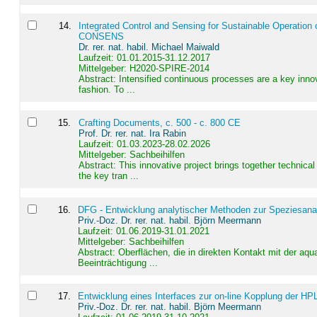
14
.
Integrated Control and Sensing for Sustainable Operation 
CONSENS
Dr. rer. nat. habil. Michael Maiwald
Laufzeit: 01.01.2015-31.12.2017
Mittelgeber: H2020-SPIRE-2014
Abstract:
Intensified continuous processes are a key innov
fashion. To ...
15
.
Crafting Documents, c. 500 - c. 800 CE
Prof. Dr. rer. nat. Ira Rabin
Laufzeit: 01.03.2023-28.02.2026
Mittelgeber: Sachbeihilfen
Abstract:
This innovative project brings together technica
the key tran ...
16
.
DFG - Entwicklung analytischer Methoden zur Speziesanal
Priv.-Doz. Dr. rer. nat. habil. Björn Meermann
Laufzeit: 01.06.2019-31.01.2021
Mittelgeber: Sachbeihilfen
Abstract:
Oberflächen, die in direkten Kontakt mit der aq
Beeinträchtigung ...
17
.
Entwicklung eines Interfaces zur on-line Kopplung der HP
Priv.-Doz. Dr. rer. nat. habil. Björn Meermann