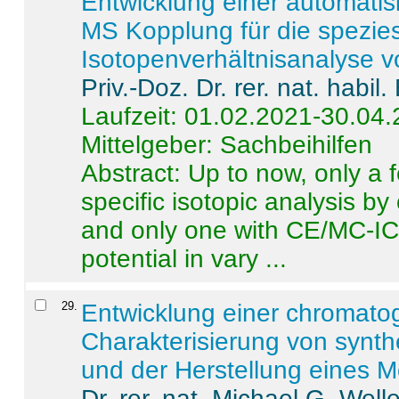
Entwicklung einer automatisi
MS Kopplung für die spezies
Isotopenverhältnisanalyse 
Priv.-Doz. Dr. rer. nat. habi
Laufzeit: 01.02.2021-30.04
Mittelgeber: Sachbeihilfen
Abstract:
Up to now, only a 
specific isotopic analysis 
and only one with CE/MC-ICP
potential in vary ...
29
.
Entwicklung einer chromat
Charakterisierung von synt
und der Herstellung eines M
Dr. rer. nat. Michael G. Welle