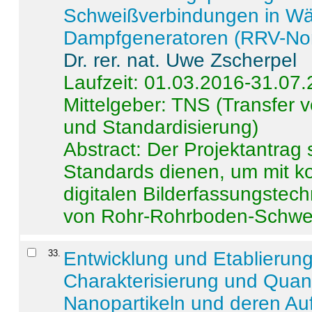
Schweißverbindungen in W
Dampfgeneratoren (RRV-No
Dr. rer. nat. Uwe Zscherpel
Laufzeit: 01.03.2016-31.07
Mittelgeber: TNS (Transfer
und Standardisierung)
Abstract:
Der Projektantrag 
Standards dienen, um mit k
digitalen Bilderfassungstec
von Rohr-Rohrboden-Schwei
33
.
Entwicklung und Etablierun
Charakterisierung und Quant
Nanopartikeln und deren Au