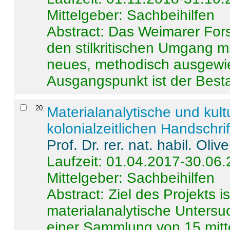
Mittelgeber: Sachbeihilfen
Abstract:
Das Weimarer Forsc
den stilkritischen Umgang m
neues, methodisch ausgewi
Ausgangspunkt ist der Besta
20
.
Materialanalytische und kul
kolonialzeitlichen Handschri
Prof. Dr. rer. nat. habil. Oli
Laufzeit: 01.04.2017-30.06
Mittelgeber: Sachbeihilfen
Abstract:
Ziel des Projekts i
materialanalytische Unters
einer Sammlung von 15 mitt