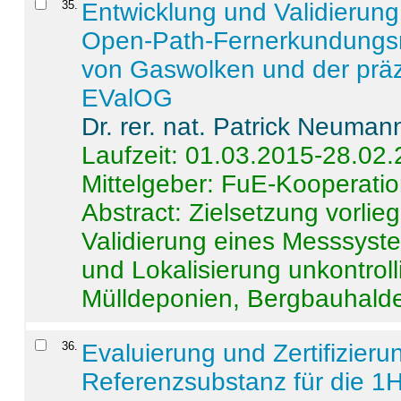
35
.
Entwicklung und Validierung 
Open-Path-Fernerkundungsm
von Gaswolken und der präz
EValOG
Dr. rer. nat. Patrick Neuman
Laufzeit: 01.03.2015-28.02
Mittelgeber: FuE-Kooperatio
Abstract:
Zielsetzung vorlie
Validierung eines Messsyst
und Lokalisierung unkontrol
Mülldeponien, Bergbauhalde
36
.
Evaluierung und Zertifizier
Referenzsubstanz für die 