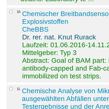
10
.
Chemischer Breitbandsenso
Explosivstoffen
CheBBS
Dr. rer. nat. Knut Rurack
Laufzeit: 01.06.2016-14.11
Mittelgeber: Typ 3
Abstract:
Goal of BAM part: 
antibody-capped and Fab-c
immobilized on test strips.
11
.
Chemische Analyse von Mik
ausgewählten Abfällen unter
Testergebnisse und der Anr