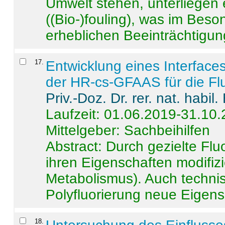
Umwelt stehen, unterliege
((Bio-)fouling), was im Beson
erheblichen Beeinträchtigung
17
.
Entwicklung eines Interface
der HR-cs-GFAAS für die Flu
Priv.-Doz. Dr. rer. nat. habi
Laufzeit: 01.06.2019-31.10
Mittelgeber: Sachbeihilfen
Abstract:
Durch gezielte Flu
ihren Eigenschaften modifizi
Metabolismus). Auch techni
Polyfluorierung neue Eigensc
18
.