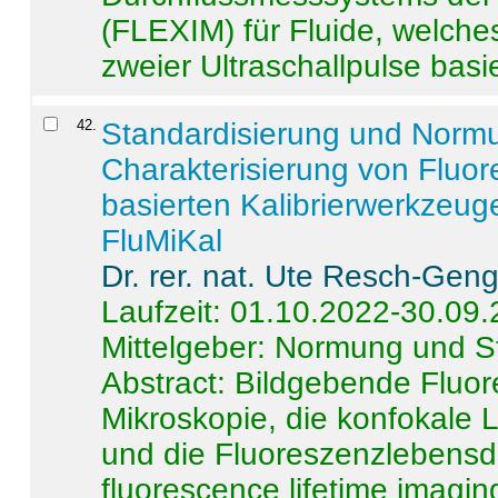
(FLEXIM) für Fluide, welche
zweier Ultraschallpulse basie
42
.
Standardisierung und Norm
Charakterisierung von Fluo
basierten Kalibrierwerkzeug
FluMiKal
Dr. rer. nat. Ute Resch-Gen
Laufzeit: 01.10.2022-30.09
Mittelgeber: Normung und S
Abstract:
Bildgebende Fluore
Mikroskopie, die konfokale
und die Fluoreszenzlebensd
fluorescence lifetime imaging