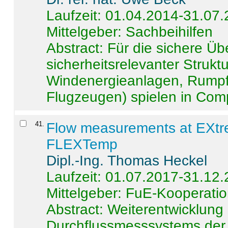
Laufzeit: 01.04.2014-31.07
Mittelgeber: Sachbeihilfen
Abstract:
Für die sichere Ü
sicherheitsrelevanter Strukt
Windenergieanlagen, Rumpf-
Flugzeugen) spielen in Compo
41
.
Flow measurements at EXtr
FLEXTemp
Dipl.-Ing. Thomas Heckel
Laufzeit: 01.07.2017-31.12
Mittelgeber: FuE-Kooperatio
Abstract:
Weiterentwicklun
Durchflussmesssystems der 