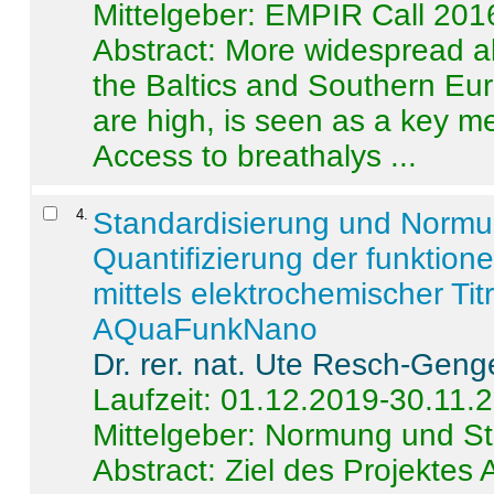
Mittelgeber: EMPIR Call 201
Abstract:
More widespread alc
the Baltics and Southern Eur
are high, is seen as a key m
Access to breathalys ...
4
.
Standardisierung und Norm
Quantifizierung der funktion
mittels elektrochemischer Ti
AQuaFunkNano
Dr. rer. nat. Ute Resch-Geng
Laufzeit: 01.12.2019-30.11.
Mittelgeber: Normung und St
Abstract:
Ziel des Projektes