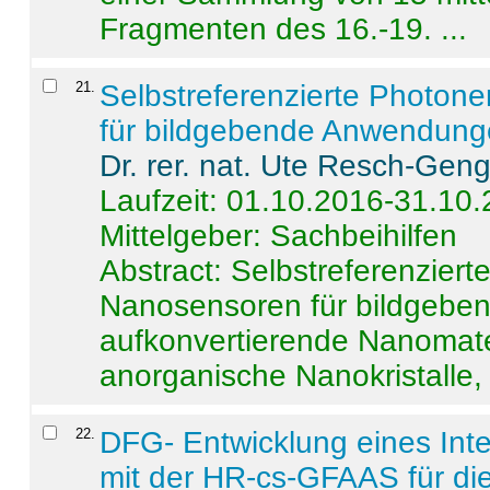
Fragmenten des 16.-19. ...
21
.
Selbstreferenzierte Photon
für bildgebende Anwendun
Dr. rer. nat. Ute Resch-Gen
Laufzeit: 01.10.2016-31.10
Mittelgeber: Sachbeihilfen
Abstract:
Selbstreferenzier
Nanosensoren für bildgeb
aufkonvertierende Nanomate
anorganische Nanokristalle, 
22
.
DFG- Entwicklung eines Int
mit der HR-cs-GFAAS für die