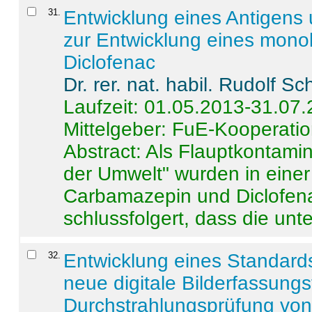
31
.
Entwicklung eines Antigens
zur Entwicklung eines monok
Diclofenac
Dr. rer. nat. habil. Rudolf S
Laufzeit: 01.05.2013-31.07
Mittelgeber: FuE-Kooperatio
Abstract:
Als Flauptkontamin
der Umwelt" wurden in ein
Carbamazepin und Diclofena
schlussfolgert, dass die unter
32
.
Entwicklung eines Standards
neue digitale Bilderfassungs
Durchstrahlungsprüfung vo