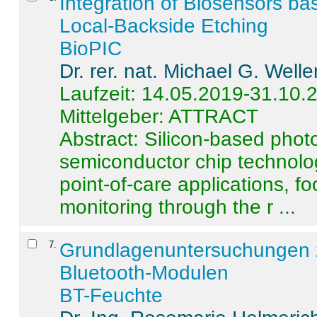
Integration of Biosensors ba
Local-Backside Etching
BioPIC
Dr. rer. nat. Michael G. Welle
Laufzeit: 14.05.2019-31.10.
Mittelgeber: ATTRACT
Abstract:
Silicon-based photo
semiconductor chip technolo
point-of-care applications, f
monitoring through the r ...
7
.
Grundlagenuntersuchungen 
Bluetooth-Modulen
BT-Feuchte