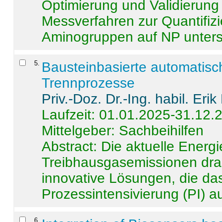
Optimierung und Validierun
Messverfahren zur Quantifiz
Aminogruppen auf NP untersch
5
.
Bausteinbasierte automatisc
Trennprozesse
Priv.-Doz. Dr.-Ing. habil. Eri
Laufzeit: 01.01.2025-31.12.
Mittelgeber: Sachbeihilfen
Abstract:
Die aktuelle Energi
Treibhausgasemissionen dras
innovative Lösungen, die das
Prozessintensivierung (PI) a
6
.