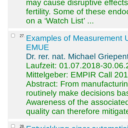
may cause disruptive effects
fertility. Some of these end
on a ‘Watch List’ ...
27
.
Examples of Measurement Un
EMUE
Dr. rer. nat. Michael Griepen
Laufzeit: 01.07.2018-30.06
Mittelgeber: EMPIR Call 20
Abstract:
From manufacturing
routinely make decisions b
Awareness of the associated
quality can therefore mitigate 
28
.