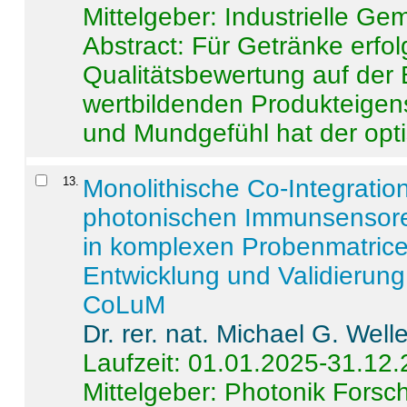
Mittelgeber: Industrielle G
Abstract:
Für Getränke erfol
Qualitätsbewertung auf der
wertbildenden Produkteige
und Mundgefühl hat der opti
13
.
Monolithische Co-Integrati
photonischen Immunsensore
in komplexen Probenmatrice
Entwicklung und Validieru
CoLuM
Dr. rer. nat. Michael G. Welle
Laufzeit: 01.01.2025-31.12
Mittelgeber: Photonik Fors