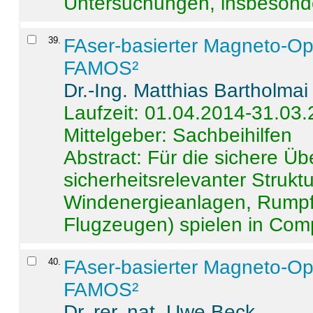
Untersuchungen, insbesonde
39
.
FAser-basierter Magneto-Op
FAMOS²
Dr.-Ing. Matthias Bartholmai
Laufzeit: 01.04.2014-31.03
Mittelgeber: Sachbeihilfen
Abstract:
Für die sichere Ü
sicherheitsrelevanter Strukt
Windenergieanlagen, Rumpf-
Flugzeugen) spielen in Compo
40
.
FAser-basierter Magneto-Op
FAMOS²
Dr. rer. nat. Uwe Beck