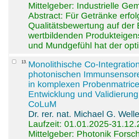
Mittelgeber: Industrielle G
Abstract:
Für Getränke erfol
Qualitätsbewertung auf der
wertbildenden Produkteige
und Mundgefühl hat der opti
13
.
Monolithische Co-Integrati
photonischen Immunsensore
in komplexen Probenmatrice
Entwicklung und Validieru
CoLuM
Dr. rer. nat. Michael G. Welle
Laufzeit: 01.01.2025-31.12
Mittelgeber: Photonik Fors