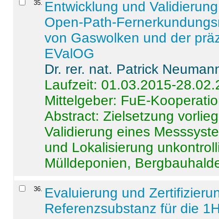
35
.
Entwicklung und Validierung 
Open-Path-Fernerkundungsm
von Gaswolken und der präz
EValOG
Dr. rer. nat. Patrick Neuman
Laufzeit: 01.03.2015-28.02
Mittelgeber: FuE-Kooperatio
Abstract:
Zielsetzung vorlie
Validierung eines Messsyst
und Lokalisierung unkontrol
Mülldeponien, Bergbauhalde
36
.
Evaluierung und Zertifizier
Referenzsubstanz für die 