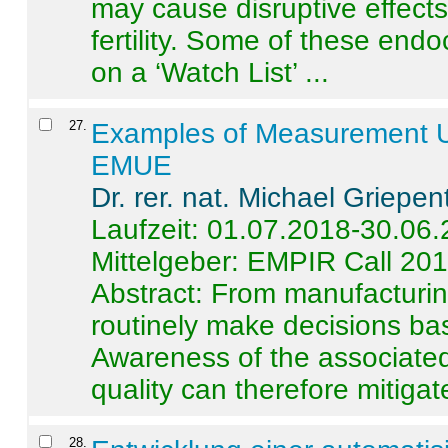
may cause disruptive effects
fertility. Some of these end
on a ‘Watch List’ ...
27
.
Examples of Measurement Un
EMUE
Dr. rer. nat. Michael Griepen
Laufzeit: 01.07.2018-30.06
Mittelgeber: EMPIR Call 20
Abstract:
From manufacturing
routinely make decisions b
Awareness of the associated
quality can therefore mitigate 
28
.