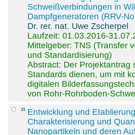
Schweißverbindungen in W
Dampfgeneratoren (RRV-No
Dr. rer. nat. Uwe Zscherpel
Laufzeit: 01.03.2016-31.07
Mittelgeber: TNS (Transfer
und Standardisierung)
Abstract:
Der Projektantrag 
Standards dienen, um mit k
digitalen Bilderfassungstec
von Rohr-Rohrboden-Schwei
33
.
Entwicklung und Etablierun
Charakterisierung und Quant
Nanopartikeln und deren Au