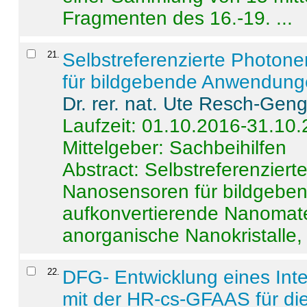
Fragmenten des 16.-19. ...
21
.
Selbstreferenzierte Photon
für bildgebende Anwendun
Dr. rer. nat. Ute Resch-Gen
Laufzeit: 01.10.2016-31.10
Mittelgeber: Sachbeihilfen
Abstract:
Selbstreferenzier
Nanosensoren für bildgeb
aufkonvertierende Nanomate
anorganische Nanokristalle, 
22
.
DFG- Entwicklung eines Int
mit der HR-cs-GFAAS für die