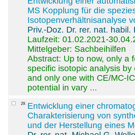
Entwicklung einer automatisi
MS Kopplung für die spezies
Isotopenverhältnisanalyse 
Priv.-Doz. Dr. rer. nat. habi
Laufzeit: 01.02.2021-30.04
Mittelgeber: Sachbeihilfen
Abstract:
Up to now, only a 
specific isotopic analysis 
and only one with CE/MC-ICP
potential in vary ...
29
.
Entwicklung einer chromat
Charakterisierung von synt
und der Herstellung eines M
Dr. rer. nat. Michael G. Welle