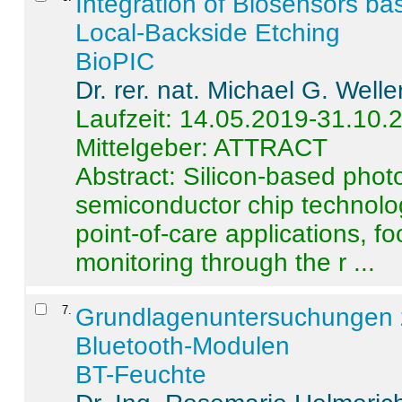
Integration of Biosensors ba
Local-Backside Etching
BioPIC
Dr. rer. nat. Michael G. Welle
Laufzeit: 14.05.2019-31.10.
Mittelgeber: ATTRACT
Abstract:
Silicon-based photo
semiconductor chip technolo
point-of-care applications, f
monitoring through the r ...
7
.
Grundlagenuntersuchungen 
Bluetooth-Modulen
BT-Feuchte