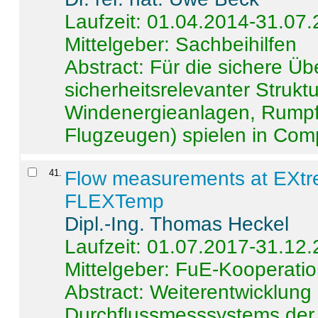
Laufzeit: 01.04.2014-31.07
Mittelgeber: Sachbeihilfen
Abstract:
Für die sichere Ü
sicherheitsrelevanter Strukt
Windenergieanlagen, Rumpf-
Flugzeugen) spielen in Compo
41
.
Flow measurements at EXtr
FLEXTemp
Dipl.-Ing. Thomas Heckel
Laufzeit: 01.07.2017-31.12
Mittelgeber: FuE-Kooperatio
Abstract:
Weiterentwicklun
Durchflussmesssystems der 