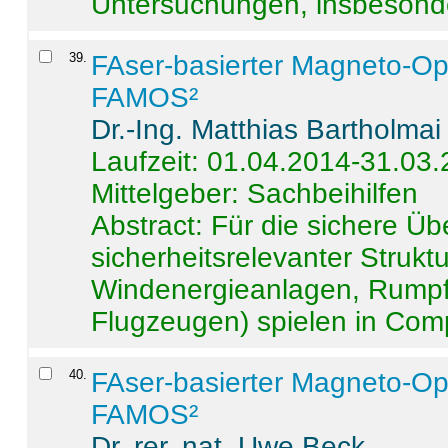
Untersuchungen, insbesonde
39
.
FAser-basierter Magneto-Op
FAMOS²
Dr.-Ing. Matthias Bartholmai
Laufzeit: 01.04.2014-31.03
Mittelgeber: Sachbeihilfen
Abstract:
Für die sichere Ü
sicherheitsrelevanter Strukt
Windenergieanlagen, Rumpf-
Flugzeugen) spielen in Compo
40
.
FAser-basierter Magneto-Op
FAMOS²
Dr. rer. nat. Uwe Beck