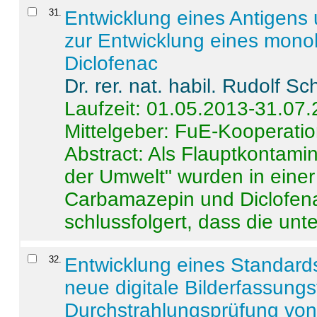
31
.
Entwicklung eines Antigens
zur Entwicklung eines monok
Diclofenac
Dr. rer. nat. habil. Rudolf S
Laufzeit: 01.05.2013-31.07
Mittelgeber: FuE-Kooperatio
Abstract:
Als Flauptkontamin
der Umwelt" wurden in ein
Carbamazepin und Diclofena
schlussfolgert, dass die unter
32
.
Entwicklung eines Standards
neue digitale Bilderfassungs
Durchstrahlungsprüfung vo