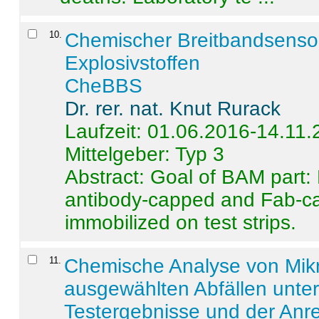
10
.
Chemischer Breitbandsenso
Explosivstoffen
CheBBS
Dr. rer. nat. Knut Rurack
Laufzeit: 01.06.2016-14.11
Mittelgeber: Typ 3
Abstract:
Goal of BAM part: 
antibody-capped and Fab-c
immobilized on test strips.
11
.
Chemische Analyse von Mik
ausgewählten Abfällen unter
Testergebnisse und der Anr