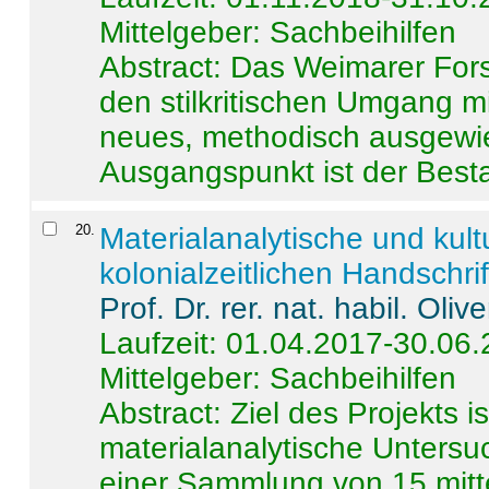
Mittelgeber: Sachbeihilfen
Abstract:
Das Weimarer Forsc
den stilkritischen Umgang m
neues, methodisch ausgewi
Ausgangspunkt ist der Besta
20
.
Materialanalytische und kul
kolonialzeitlichen Handschri
Prof. Dr. rer. nat. habil. Oli
Laufzeit: 01.04.2017-30.06
Mittelgeber: Sachbeihilfen
Abstract:
Ziel des Projekts i
materialanalytische Unters
einer Sammlung von 15 mitt