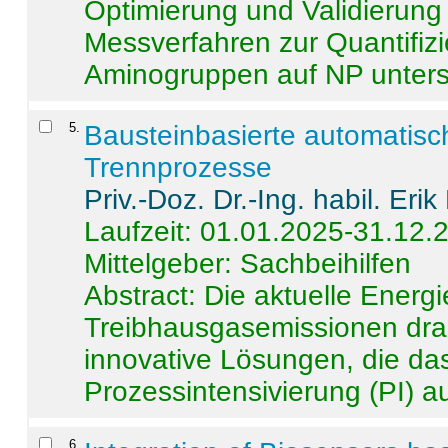
Optimierung und Validierun
Messverfahren zur Quantifiz
Aminogruppen auf NP untersch
5
.
Bausteinbasierte automatisc
Trennprozesse
Priv.-Doz. Dr.-Ing. habil. Eri
Laufzeit: 01.01.2025-31.12.
Mittelgeber: Sachbeihilfen
Abstract:
Die aktuelle Energi
Treibhausgasemissionen dras
innovative Lösungen, die das
Prozessintensivierung (PI) a
6
.