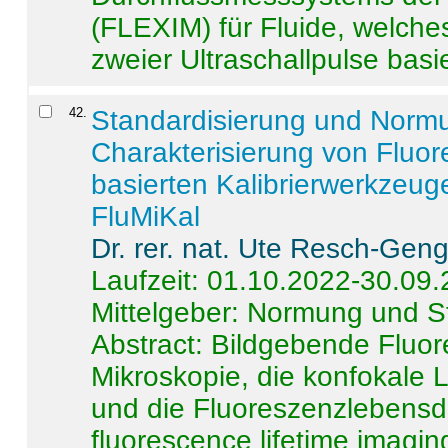
(FLEXIM) für Fluide, welche
zweier Ultraschallpulse basie
42
.
Standardisierung und Norm
Charakterisierung von Fluo
basierten Kalibrierwerkzeug
FluMiKal
Dr. rer. nat. Ute Resch-Gen
Laufzeit: 01.10.2022-30.09
Mittelgeber: Normung und S
Abstract:
Bildgebende Fluore
Mikroskopie, die konfokale
und die Fluoreszenzlebensd
fluorescence lifetime imaging