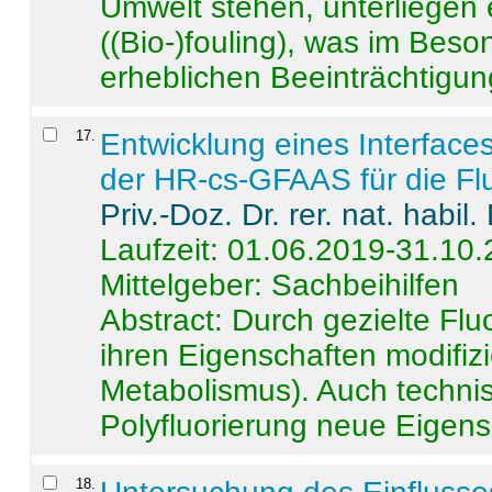
Umwelt stehen, unterliege
((Bio-)fouling), was im Beson
erheblichen Beeinträchtigung
17
.
Entwicklung eines Interface
der HR-cs-GFAAS für die Flu
Priv.-Doz. Dr. rer. nat. habi
Laufzeit: 01.06.2019-31.10
Mittelgeber: Sachbeihilfen
Abstract:
Durch gezielte Flu
ihren Eigenschaften modifizi
Metabolismus). Auch techni
Polyfluorierung neue Eigensc
18
.