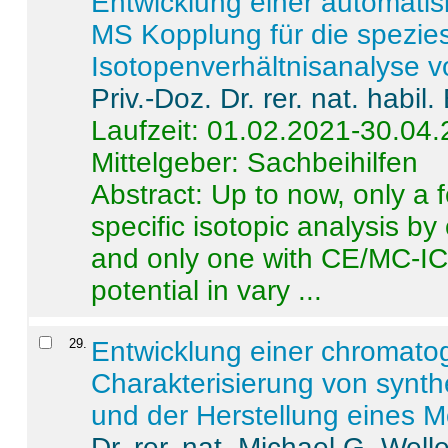
Entwicklung einer automatisi
MS Kopplung für die spezies
Isotopenverhältnisanalyse 
Priv.-Doz. Dr. rer. nat. habi
Laufzeit: 01.02.2021-30.04
Mittelgeber: Sachbeihilfen
Abstract:
Up to now, only a 
specific isotopic analysis 
and only one with CE/MC-ICP
potential in vary ...
29
.
Entwicklung einer chromat
Charakterisierung von synt
und der Herstellung eines M
Dr. rer. nat. Michael G. Welle