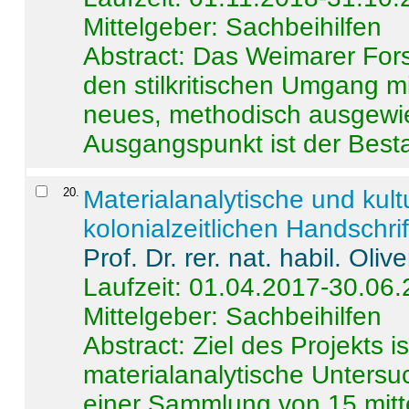
Mittelgeber: Sachbeihilfen
Abstract:
Das Weimarer Forsc
den stilkritischen Umgang m
neues, methodisch ausgewi
Ausgangspunkt ist der Besta
20
.
Materialanalytische und kul
kolonialzeitlichen Handschri
Prof. Dr. rer. nat. habil. Oli
Laufzeit: 01.04.2017-30.06
Mittelgeber: Sachbeihilfen
Abstract:
Ziel des Projekts i
materialanalytische Unters
einer Sammlung von 15 mitt