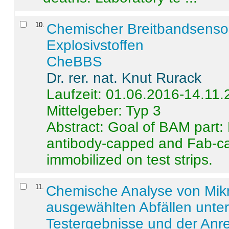
10
.
Chemischer Breitbandsenso
Explosivstoffen
CheBBS
Dr. rer. nat. Knut Rurack
Laufzeit: 01.06.2016-14.11
Mittelgeber: Typ 3
Abstract:
Goal of BAM part: 
antibody-capped and Fab-c
immobilized on test strips.
11
.
Chemische Analyse von Mik
ausgewählten Abfällen unter
Testergebnisse und der Anr