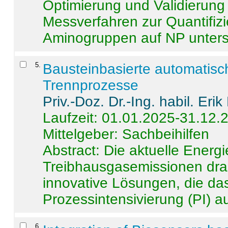
Optimierung und Validierun
Messverfahren zur Quantifiz
Aminogruppen auf NP untersch
5
.
Bausteinbasierte automatisc
Trennprozesse
Priv.-Doz. Dr.-Ing. habil. Eri
Laufzeit: 01.01.2025-31.12.
Mittelgeber: Sachbeihilfen
Abstract:
Die aktuelle Energi
Treibhausgasemissionen dras
innovative Lösungen, die das
Prozessintensivierung (PI) a
6
.