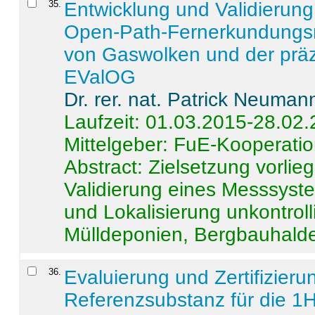
35
.
Entwicklung und Validierung 
Open-Path-Fernerkundungsm
von Gaswolken und der präz
EValOG
Dr. rer. nat. Patrick Neuman
Laufzeit: 01.03.2015-28.02
Mittelgeber: FuE-Kooperatio
Abstract:
Zielsetzung vorlie
Validierung eines Messsyst
und Lokalisierung unkontrol
Mülldeponien, Bergbauhalde
36
.
Evaluierung und Zertifizier
Referenzsubstanz für die 