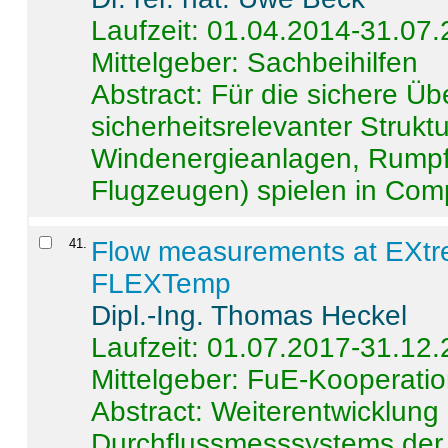
Laufzeit: 01.04.2014-31.07
Mittelgeber: Sachbeihilfen
Abstract:
Für die sichere Ü
sicherheitsrelevanter Strukt
Windenergieanlagen, Rumpf-
Flugzeugen) spielen in Compo
41
.
Flow measurements at EXtr
FLEXTemp
Dipl.-Ing. Thomas Heckel
Laufzeit: 01.07.2017-31.12
Mittelgeber: FuE-Kooperatio
Abstract:
Weiterentwicklun
Durchflussmesssystems der 