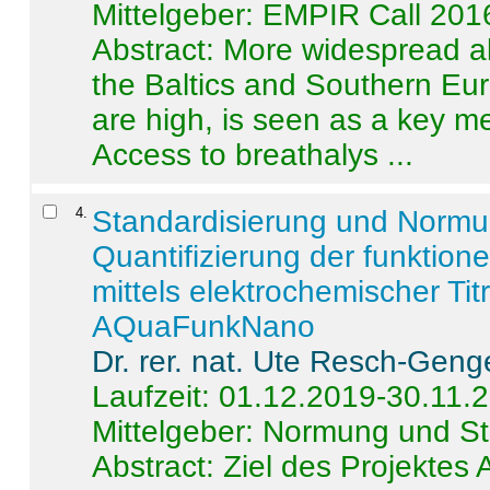
Mittelgeber: EMPIR Call 201
Abstract:
More widespread alc
the Baltics and Southern Eur
are high, is seen as a key m
Access to breathalys ...
4
.
Standardisierung und Norm
Quantifizierung der funktion
mittels elektrochemischer Ti
AQuaFunkNano
Dr. rer. nat. Ute Resch-Geng
Laufzeit: 01.12.2019-30.11.
Mittelgeber: Normung und St
Abstract:
Ziel des Projektes