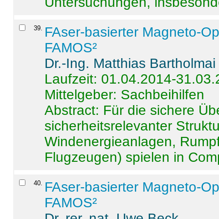
Untersuchungen, insbesonde
39
.
FAser-basierter Magneto-Op
FAMOS²
Dr.-Ing. Matthias Bartholmai
Laufzeit: 01.04.2014-31.03
Mittelgeber: Sachbeihilfen
Abstract:
Für die sichere Ü
sicherheitsrelevanter Strukt
Windenergieanlagen, Rumpf-
Flugzeugen) spielen in Compo
40
.
FAser-basierter Magneto-Op
FAMOS²
Dr. rer. nat. Uwe Beck