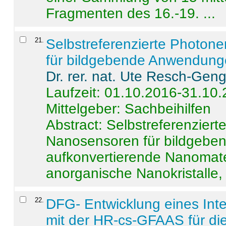
Fragmenten des 16.-19. ...
21
.
Selbstreferenzierte Photon
für bildgebende Anwendun
Dr. rer. nat. Ute Resch-Gen
Laufzeit: 01.10.2016-31.10
Mittelgeber: Sachbeihilfen
Abstract:
Selbstreferenzier
Nanosensoren für bildgeb
aufkonvertierende Nanomate
anorganische Nanokristalle, 
22
.
DFG- Entwicklung eines Int
mit der HR-cs-GFAAS für die