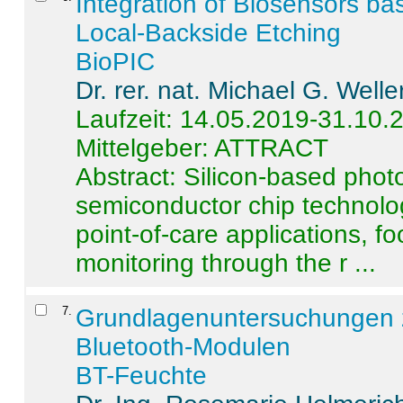
Integration of Biosensors ba
Local-Backside Etching
BioPIC
Dr. rer. nat. Michael G. Welle
Laufzeit: 14.05.2019-31.10.
Mittelgeber: ATTRACT
Abstract:
Silicon-based photo
semiconductor chip technolo
point-of-care applications, f
monitoring through the r ...
7
.
Grundlagenuntersuchungen 
Bluetooth-Modulen
BT-Feuchte