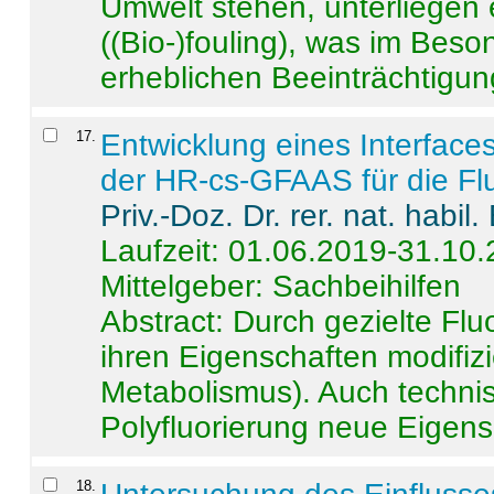
Umwelt stehen, unterliege
((Bio-)fouling), was im Beson
erheblichen Beeinträchtigung
17
.
Entwicklung eines Interface
der HR-cs-GFAAS für die Flu
Priv.-Doz. Dr. rer. nat. habi
Laufzeit: 01.06.2019-31.10
Mittelgeber: Sachbeihilfen
Abstract:
Durch gezielte Flu
ihren Eigenschaften modifizi
Metabolismus). Auch techni
Polyfluorierung neue Eigensc
18
.