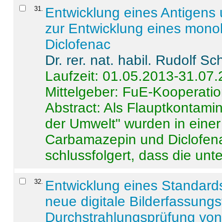
31
.
Entwicklung eines Antigens
zur Entwicklung eines monok
Diclofenac
Dr. rer. nat. habil. Rudolf S
Laufzeit: 01.05.2013-31.07
Mittelgeber: FuE-Kooperatio
Abstract:
Als Flauptkontamin
der Umwelt" wurden in ein
Carbamazepin und Diclofena
schlussfolgert, dass die unter
32
.
Entwicklung eines Standards
neue digitale Bilderfassungs
Durchstrahlungsprüfung vo