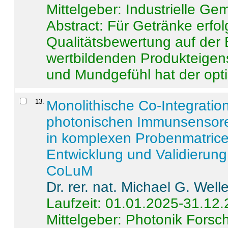
Mittelgeber: Industrielle G
Abstract:
Für Getränke erfol
Qualitätsbewertung auf der
wertbildenden Produkteige
und Mundgefühl hat der opti
13
.
Monolithische Co-Integrati
photonischen Immunsensore
in komplexen Probenmatrice
Entwicklung und Validieru
CoLuM
Dr. rer. nat. Michael G. Welle
Laufzeit: 01.01.2025-31.12
Mittelgeber: Photonik Fors