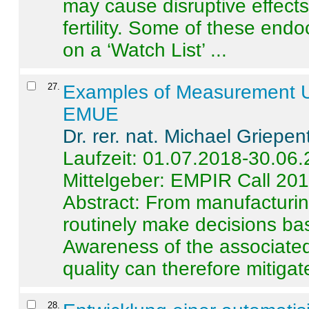
may cause disruptive effects
fertility. Some of these end
on a ‘Watch List’ ...
27
.
Examples of Measurement Un
EMUE
Dr. rer. nat. Michael Griepen
Laufzeit: 01.07.2018-30.06
Mittelgeber: EMPIR Call 20
Abstract:
From manufacturing
routinely make decisions b
Awareness of the associated
quality can therefore mitigate 
28
.