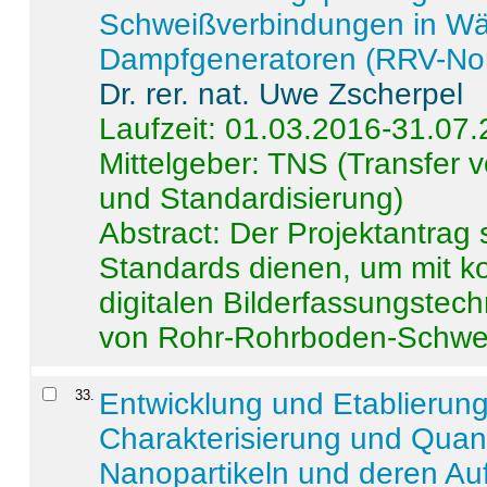
Schweißverbindungen in W
Dampfgeneratoren (RRV-No
Dr. rer. nat. Uwe Zscherpel
Laufzeit: 01.03.2016-31.07
Mittelgeber: TNS (Transfer
und Standardisierung)
Abstract:
Der Projektantrag 
Standards dienen, um mit k
digitalen Bilderfassungstec
von Rohr-Rohrboden-Schwei
33
.
Entwicklung und Etablierun
Charakterisierung und Quant
Nanopartikeln und deren Au