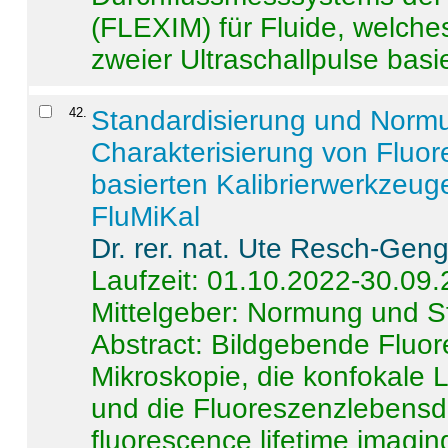
(FLEXIM) für Fluide, welche
zweier Ultraschallpulse basie
42
.
Standardisierung und Norm
Charakterisierung von Fluo
basierten Kalibrierwerkzeug
FluMiKal
Dr. rer. nat. Ute Resch-Gen
Laufzeit: 01.10.2022-30.09
Mittelgeber: Normung und S
Abstract:
Bildgebende Fluore
Mikroskopie, die konfokale
und die Fluoreszenzlebensd
fluorescence lifetime imaging