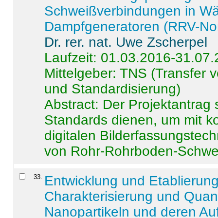
Schweißverbindungen in W
Dampfgeneratoren (RRV-No
Dr. rer. nat. Uwe Zscherpel
Laufzeit: 01.03.2016-31.07
Mittelgeber: TNS (Transfer
und Standardisierung)
Abstract:
Der Projektantrag 
Standards dienen, um mit k
digitalen Bilderfassungstec
von Rohr-Rohrboden-Schwei
33
.
Entwicklung und Etablierun
Charakterisierung und Quant
Nanopartikeln und deren Au