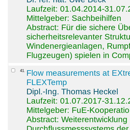
Laufzeit: 01.04.2014-31.07
Mittelgeber: Sachbeihilfen
Abstract:
Für die sichere Ü
sicherheitsrelevanter Strukt
Windenergieanlagen, Rumpf-
Flugzeugen) spielen in Compo
41
.
Flow measurements at EXtr
FLEXTemp
Dipl.-Ing. Thomas Heckel
Laufzeit: 01.07.2017-31.12
Mittelgeber: FuE-Kooperatio
Abstract:
Weiterentwicklun
Durchflussmesssystems der 