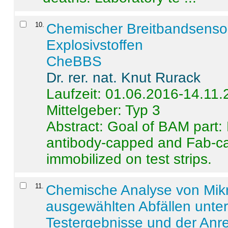
10
.
Chemischer Breitbandsenso
Explosivstoffen
CheBBS
Dr. rer. nat. Knut Rurack
Laufzeit: 01.06.2016-14.11
Mittelgeber: Typ 3
Abstract:
Goal of BAM part: 
antibody-capped and Fab-c
immobilized on test strips.
11
.
Chemische Analyse von Mik
ausgewählten Abfällen unter
Testergebnisse und der Anr