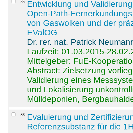
35
.
Entwicklung und Validierung 
Open-Path-Fernerkundungsm
von Gaswolken und der präz
EValOG
Dr. rer. nat. Patrick Neuman
Laufzeit: 01.03.2015-28.02
Mittelgeber: FuE-Kooperatio
Abstract:
Zielsetzung vorlie
Validierung eines Messsyst
und Lokalisierung unkontrol
Mülldeponien, Bergbauhalde
36
.
Evaluierung und Zertifizier
Referenzsubstanz für die 