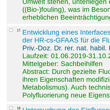
Umwelt stehen, unterliege
((Bio-)fouling), was im Beson
erheblichen Beeinträchtigung
17
.
Entwicklung eines Interface
der HR-cs-GFAAS für die Flu
Priv.-Doz. Dr. rer. nat. habi
Laufzeit: 01.06.2019-31.10
Mittelgeber: Sachbeihilfen
Abstract:
Durch gezielte Flu
ihren Eigenschaften modifizi
Metabolismus). Auch techni
Polyfluorierung neue Eigensc
18
.