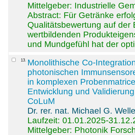
Mittelgeber: Industrielle G
Abstract:
Für Getränke erfol
Qualitätsbewertung auf der
wertbildenden Produkteige
und Mundgefühl hat der opti
13
.
Monolithische Co-Integrati
photonischen Immunsensore
in komplexen Probenmatrice
Entwicklung und Validieru
CoLuM
Dr. rer. nat. Michael G. Welle
Laufzeit: 01.01.2025-31.12
Mittelgeber: Photonik Fors