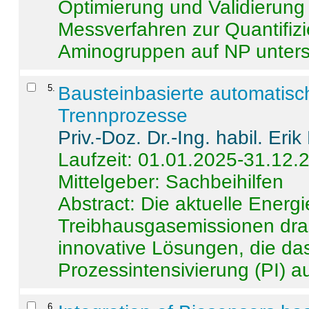
Optimierung und Validierun
Messverfahren zur Quantifiz
Aminogruppen auf NP untersch
5
.
Bausteinbasierte automatisc
Trennprozesse
Priv.-Doz. Dr.-Ing. habil. Eri
Laufzeit: 01.01.2025-31.12.
Mittelgeber: Sachbeihilfen
Abstract:
Die aktuelle Energi
Treibhausgasemissionen dras
innovative Lösungen, die das
Prozessintensivierung (PI) a
6
.