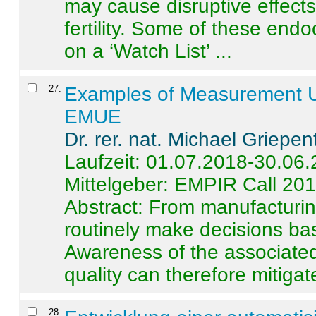
may cause disruptive effects
fertility. Some of these end
on a ‘Watch List’ ...
27
.
Examples of Measurement Un
EMUE
Dr. rer. nat. Michael Griepen
Laufzeit: 01.07.2018-30.06
Mittelgeber: EMPIR Call 20
Abstract:
From manufacturing
routinely make decisions b
Awareness of the associated
quality can therefore mitigate 
28
.