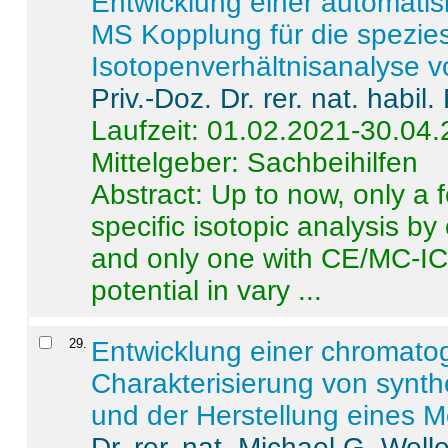
Entwicklung einer automatisi
MS Kopplung für die spezies
Isotopenverhältnisanalyse 
Priv.-Doz. Dr. rer. nat. habi
Laufzeit: 01.02.2021-30.04
Mittelgeber: Sachbeihilfen
Abstract:
Up to now, only a 
specific isotopic analysis 
and only one with CE/MC-ICP
potential in vary ...
29
.
Entwicklung einer chromat
Charakterisierung von synt
und der Herstellung eines M
Dr. rer. nat. Michael G. Welle