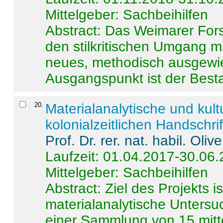
Mittelgeber: Sachbeihilfen
Abstract:
Das Weimarer Forsc
den stilkritischen Umgang m
neues, methodisch ausgewi
Ausgangspunkt ist der Besta
20
.
Materialanalytische und kul
kolonialzeitlichen Handschri
Prof. Dr. rer. nat. habil. Oli
Laufzeit: 01.04.2017-30.06
Mittelgeber: Sachbeihilfen
Abstract:
Ziel des Projekts i
materialanalytische Unters
einer Sammlung von 15 mitt