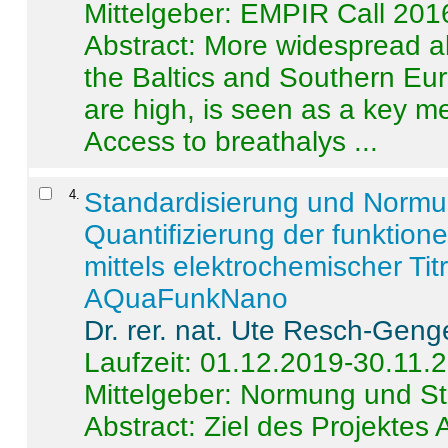
Mittelgeber: EMPIR Call 201
Abstract:
More widespread alc
the Baltics and Southern Eur
are high, is seen as a key m
Access to breathalys ...
4
.
Standardisierung und Norm
Quantifizierung der funktion
mittels elektrochemischer Ti
AQuaFunkNano
Dr. rer. nat. Ute Resch-Geng
Laufzeit: 01.12.2019-30.11.
Mittelgeber: Normung und St
Abstract:
Ziel des Projektes