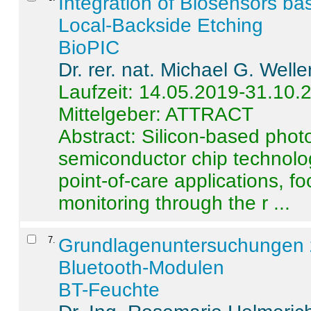
Integration of Biosensors ba
Local-Backside Etching
BioPIC
Dr. rer. nat. Michael G. Welle
Laufzeit: 14.05.2019-31.10.
Mittelgeber: ATTRACT
Abstract:
Silicon-based photo
semiconductor chip technolo
point-of-care applications, f
monitoring through the r ...
7
.
Grundlagenuntersuchungen 
Bluetooth-Modulen
BT-Feuchte