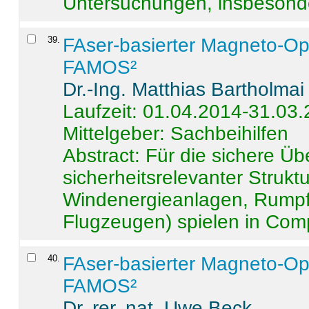
Untersuchungen, insbesonde
39
.
FAser-basierter Magneto-Op
FAMOS²
Dr.-Ing. Matthias Bartholmai
Laufzeit: 01.04.2014-31.03
Mittelgeber: Sachbeihilfen
Abstract:
Für die sichere Ü
sicherheitsrelevanter Strukt
Windenergieanlagen, Rumpf-
Flugzeugen) spielen in Compo
40
.
FAser-basierter Magneto-Op
FAMOS²
Dr. rer. nat. Uwe Beck