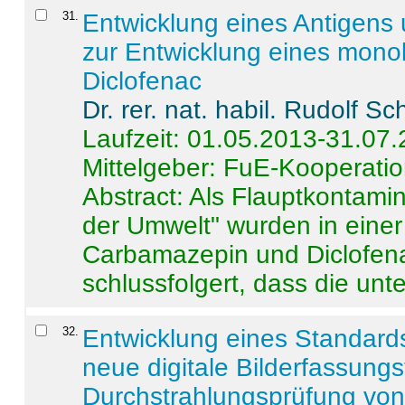
31
.
Entwicklung eines Antigens
zur Entwicklung eines monok
Diclofenac
Dr. rer. nat. habil. Rudolf S
Laufzeit: 01.05.2013-31.07
Mittelgeber: FuE-Kooperatio
Abstract:
Als Flauptkontamin
der Umwelt" wurden in ein
Carbamazepin und Diclofena
schlussfolgert, dass die unter
32
.
Entwicklung eines Standards
neue digitale Bilderfassungs
Durchstrahlungsprüfung vo