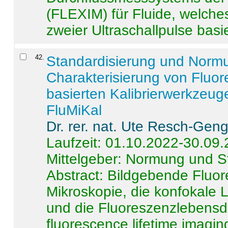
(FLEXIM) für Fluide, welche
zweier Ultraschallpulse basie
42
.
Standardisierung und Norm
Charakterisierung von Fluo
basierten Kalibrierwerkzeug
FluMiKal
Dr. rer. nat. Ute Resch-Gen
Laufzeit: 01.10.2022-30.09
Mittelgeber: Normung und S
Abstract:
Bildgebende Fluore
Mikroskopie, die konfokale
und die Fluoreszenzlebensd
fluorescence lifetime imaging