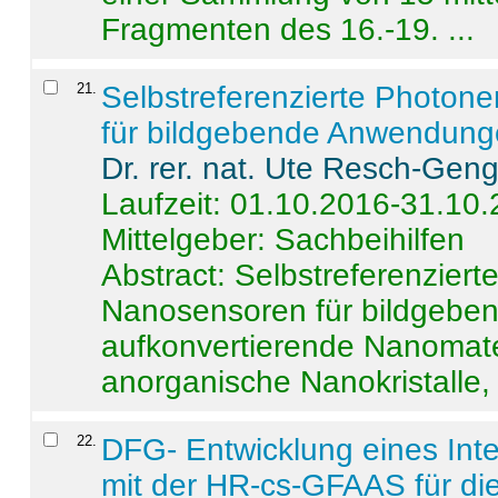
Fragmenten des 16.-19. ...
21
.
Selbstreferenzierte Photon
für bildgebende Anwendun
Dr. rer. nat. Ute Resch-Gen
Laufzeit: 01.10.2016-31.10
Mittelgeber: Sachbeihilfen
Abstract:
Selbstreferenzier
Nanosensoren für bildgeb
aufkonvertierende Nanomate
anorganische Nanokristalle, 
22
.
DFG- Entwicklung eines Int
mit der HR-cs-GFAAS für die