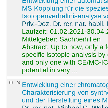
Entwicklung einer automatisi
MS Kopplung für die spezies
Isotopenverhältnisanalyse 
Priv.-Doz. Dr. rer. nat. habi
Laufzeit: 01.02.2021-30.04
Mittelgeber: Sachbeihilfen
Abstract:
Up to now, only a 
specific isotopic analysis 
and only one with CE/MC-ICP
potential in vary ...
29
.
Entwicklung einer chromat
Charakterisierung von synt
und der Herstellung eines M
Dr. rer. nat. Michael G. Welle