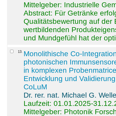
Mittelgeber: Industrielle G
Abstract:
Für Getränke erfol
Qualitätsbewertung auf der
wertbildenden Produkteige
und Mundgefühl hat der opti
13
.
Monolithische Co-Integrati
photonischen Immunsensore
in komplexen Probenmatrice
Entwicklung und Validieru
CoLuM
Dr. rer. nat. Michael G. Welle
Laufzeit: 01.01.2025-31.12
Mittelgeber: Photonik Fors