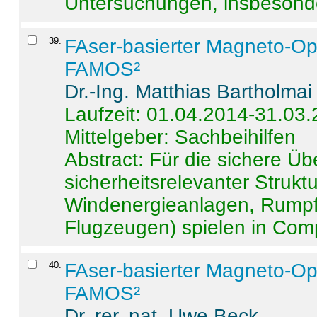
Untersuchungen, insbesonde
39
.
FAser-basierter Magneto-Op
FAMOS²
Dr.-Ing. Matthias Bartholmai
Laufzeit: 01.04.2014-31.03
Mittelgeber: Sachbeihilfen
Abstract:
Für die sichere Ü
sicherheitsrelevanter Strukt
Windenergieanlagen, Rumpf-
Flugzeugen) spielen in Compo
40
.
FAser-basierter Magneto-Op
FAMOS²
Dr. rer. nat. Uwe Beck