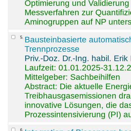
Optimierung und Validierun
Messverfahren zur Quantifiz
Aminogruppen auf NP untersch
5
.
Bausteinbasierte automatisc
Trennprozesse
Priv.-Doz. Dr.-Ing. habil. Eri
Laufzeit: 01.01.2025-31.12.
Mittelgeber: Sachbeihilfen
Abstract:
Die aktuelle Energi
Treibhausgasemissionen dras
innovative Lösungen, die das
Prozessintensivierung (PI) a
6
.