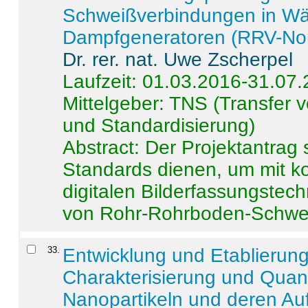
Schweißverbindungen in W
Dampfgeneratoren (RRV-No
Dr. rer. nat. Uwe Zscherpel
Laufzeit: 01.03.2016-31.07
Mittelgeber: TNS (Transfer
und Standardisierung)
Abstract:
Der Projektantrag 
Standards dienen, um mit k
digitalen Bilderfassungstec
von Rohr-Rohrboden-Schwei
33
.
Entwicklung und Etablierun
Charakterisierung und Quant
Nanopartikeln und deren Au