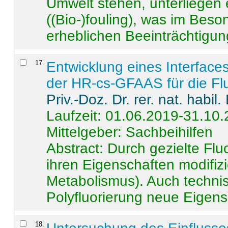
Umwelt stehen, unterliege
((Bio-)fouling), was im Beson
erheblichen Beeinträchtigung
17
.
Entwicklung eines Interface
der HR-cs-GFAAS für die Flu
Priv.-Doz. Dr. rer. nat. habi
Laufzeit: 01.06.2019-31.10
Mittelgeber: Sachbeihilfen
Abstract:
Durch gezielte Flu
ihren Eigenschaften modifizi
Metabolismus). Auch techni
Polyfluorierung neue Eigensc
18
.