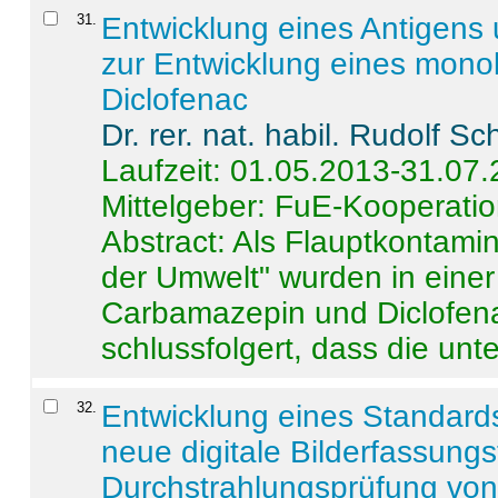
31
.
Entwicklung eines Antigens
zur Entwicklung eines monok
Diclofenac
Dr. rer. nat. habil. Rudolf S
Laufzeit: 01.05.2013-31.07
Mittelgeber: FuE-Kooperatio
Abstract:
Als Flauptkontamin
der Umwelt" wurden in ein
Carbamazepin und Diclofena
schlussfolgert, dass die unter
32
.
Entwicklung eines Standards
neue digitale Bilderfassungs
Durchstrahlungsprüfung vo