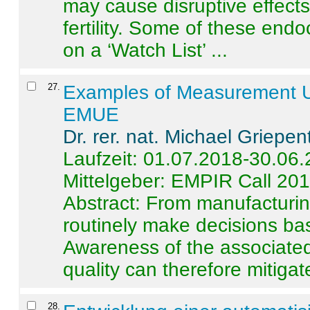
may cause disruptive effects
fertility. Some of these end
on a ‘Watch List’ ...
27
.
Examples of Measurement Un
EMUE
Dr. rer. nat. Michael Griepen
Laufzeit: 01.07.2018-30.06
Mittelgeber: EMPIR Call 20
Abstract:
From manufacturing
routinely make decisions b
Awareness of the associated
quality can therefore mitigate 
28
.