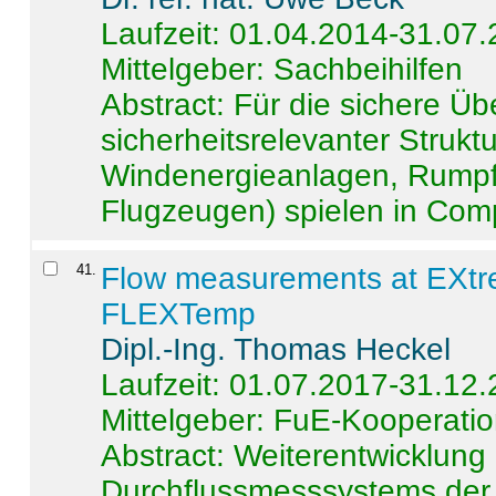
Laufzeit: 01.04.2014-31.07
Mittelgeber: Sachbeihilfen
Abstract:
Für die sichere Ü
sicherheitsrelevanter Strukt
Windenergieanlagen, Rumpf-
Flugzeugen) spielen in Compo
41
.
Flow measurements at EXtr
FLEXTemp
Dipl.-Ing. Thomas Heckel
Laufzeit: 01.07.2017-31.12
Mittelgeber: FuE-Kooperatio
Abstract:
Weiterentwicklun
Durchflussmesssystems der 