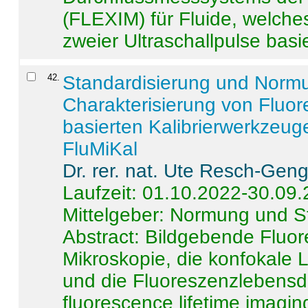
(FLEXIM) für Fluide, welche
zweier Ultraschallpulse basie
42
.
Standardisierung und Norm
Charakterisierung von Fluo
basierten Kalibrierwerkzeug
FluMiKal
Dr. rer. nat. Ute Resch-Gen
Laufzeit: 01.10.2022-30.09
Mittelgeber: Normung und S
Abstract:
Bildgebende Fluore
Mikroskopie, die konfokale
und die Fluoreszenzlebensd
fluorescence lifetime imaging