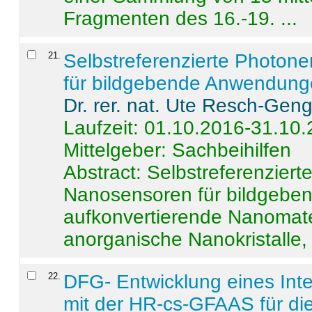
Fragmenten des 16.-19. ...
21
.
Selbstreferenzierte Photon
für bildgebende Anwendun
Dr. rer. nat. Ute Resch-Gen
Laufzeit: 01.10.2016-31.10
Mittelgeber: Sachbeihilfen
Abstract:
Selbstreferenzier
Nanosensoren für bildgeb
aufkonvertierende Nanomate
anorganische Nanokristalle, 
22
.
DFG- Entwicklung eines Int
mit der HR-cs-GFAAS für die