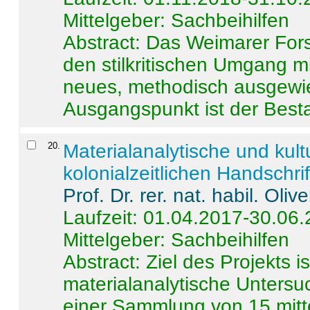
Mittelgeber: Sachbeihilfen
Abstract:
Das Weimarer Forsc
den stilkritischen Umgang m
neues, methodisch ausgewi
Ausgangspunkt ist der Besta
20
.
Materialanalytische und kul
kolonialzeitlichen Handschri
Prof. Dr. rer. nat. habil. Oli
Laufzeit: 01.04.2017-30.06
Mittelgeber: Sachbeihilfen
Abstract:
Ziel des Projekts i
materialanalytische Unters
einer Sammlung von 15 mitt