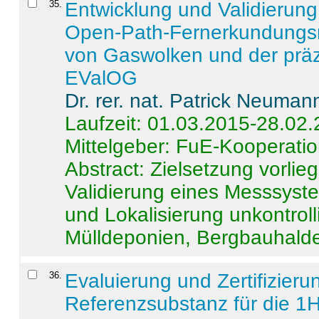
35
.
Entwicklung und Validierung 
Open-Path-Fernerkundungsm
von Gaswolken und der präz
EValOG
Dr. rer. nat. Patrick Neuman
Laufzeit: 01.03.2015-28.02
Mittelgeber: FuE-Kooperatio
Abstract:
Zielsetzung vorlie
Validierung eines Messsyst
und Lokalisierung unkontrol
Mülldeponien, Bergbauhalde
36
.
Evaluierung und Zertifizier
Referenzsubstanz für die 