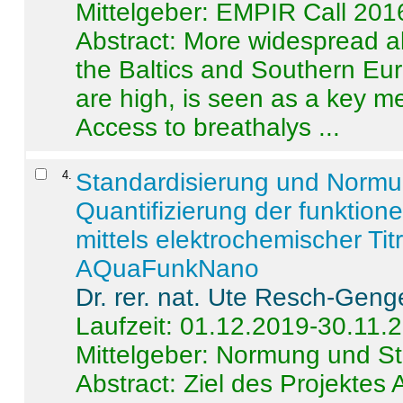
Mittelgeber: EMPIR Call 201
Abstract:
More widespread alc
the Baltics and Southern Eur
are high, is seen as a key m
Access to breathalys ...
4
.
Standardisierung und Norm
Quantifizierung der funktion
mittels elektrochemischer Ti
AQuaFunkNano
Dr. rer. nat. Ute Resch-Geng
Laufzeit: 01.12.2019-30.11.
Mittelgeber: Normung und St
Abstract:
Ziel des Projektes