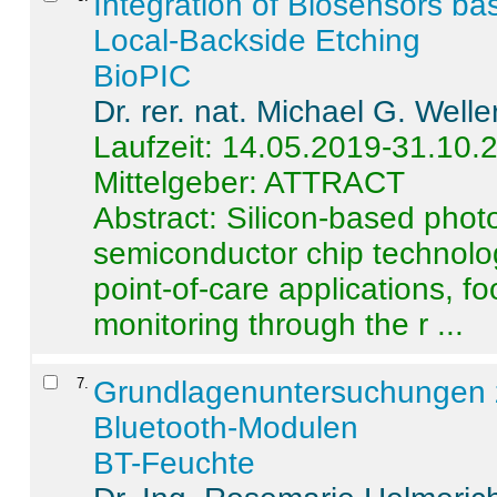
Integration of Biosensors ba
Local-Backside Etching
BioPIC
Dr. rer. nat. Michael G. Welle
Laufzeit: 14.05.2019-31.10.
Mittelgeber: ATTRACT
Abstract:
Silicon-based photo
semiconductor chip technolo
point-of-care applications, f
monitoring through the r ...
7
.
Grundlagenuntersuchungen 
Bluetooth-Modulen
BT-Feuchte