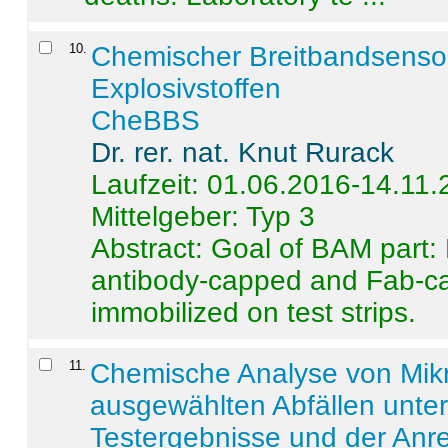
10
.
Chemischer Breitbandsenso
Explosivstoffen
CheBBS
Dr. rer. nat. Knut Rurack
Laufzeit: 01.06.2016-14.11
Mittelgeber: Typ 3
Abstract:
Goal of BAM part: 
antibody-capped and Fab-c
immobilized on test strips.
11
.
Chemische Analyse von Mik
ausgewählten Abfällen unter
Testergebnisse und der Anr