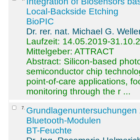
Integration of Biosensors ba
Local-Backside Etching
BioPIC
Dr. rer. nat. Michael G. Welle
Laufzeit: 14.05.2019-31.10.
Mittelgeber: ATTRACT
Abstract:
Silicon-based photo
semiconductor chip technolo
point-of-care applications, f
monitoring through the r ...
7
.
Grundlagenuntersuchungen 
Bluetooth-Modulen
BT-Feuchte