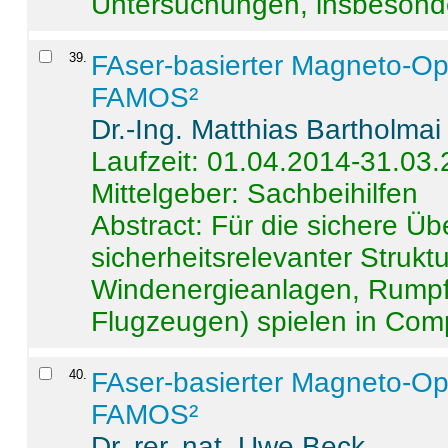
Untersuchungen, insbesonde
39
.
FAser-basierter Magneto-Op
FAMOS²
Dr.-Ing. Matthias Bartholmai
Laufzeit: 01.04.2014-31.03
Mittelgeber: Sachbeihilfen
Abstract:
Für die sichere Ü
sicherheitsrelevanter Strukt
Windenergieanlagen, Rumpf-
Flugzeugen) spielen in Compo
40
.
FAser-basierter Magneto-Op
FAMOS²
Dr. rer. nat. Uwe Beck