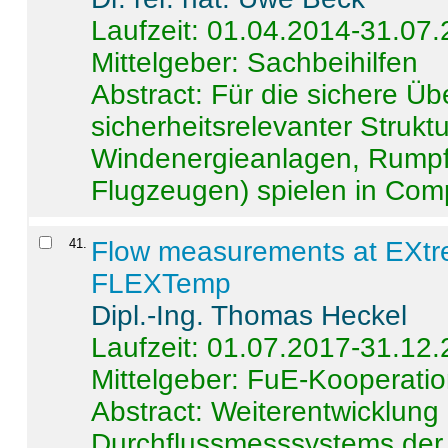
Laufzeit: 01.04.2014-31.07
Mittelgeber: Sachbeihilfen
Abstract:
Für die sichere Ü
sicherheitsrelevanter Strukt
Windenergieanlagen, Rumpf-
Flugzeugen) spielen in Compo
41
.
Flow measurements at EXtr
FLEXTemp
Dipl.-Ing. Thomas Heckel
Laufzeit: 01.07.2017-31.12
Mittelgeber: FuE-Kooperatio
Abstract:
Weiterentwicklun
Durchflussmesssystems der 