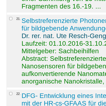
Fragmenten des 16.-19. ...
21
.
Selbstreferenzierte Photon
für bildgebende Anwendun
Dr. rer. nat. Ute Resch-Gen
Laufzeit: 01.10.2016-31.10
Mittelgeber: Sachbeihilfen
Abstract:
Selbstreferenzier
Nanosensoren für bildgeb
aufkonvertierende Nanomate
anorganische Nanokristalle, 
22
.
DFG- Entwicklung eines Int
mit der HR-cs-GFAAS für die