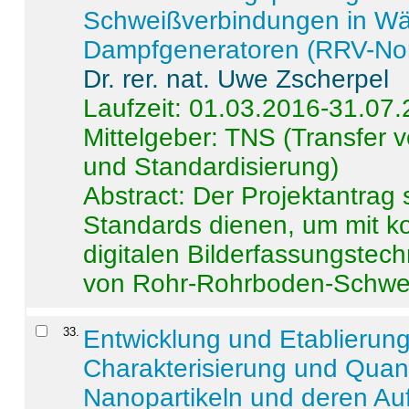
Schweißverbindungen in W
Dampfgeneratoren (RRV-No
Dr. rer. nat. Uwe Zscherpel
Laufzeit: 01.03.2016-31.07
Mittelgeber: TNS (Transfer
und Standardisierung)
Abstract:
Der Projektantrag 
Standards dienen, um mit k
digitalen Bilderfassungstec
von Rohr-Rohrboden-Schwei
33
.
Entwicklung und Etablierun
Charakterisierung und Quant
Nanopartikeln und deren Au