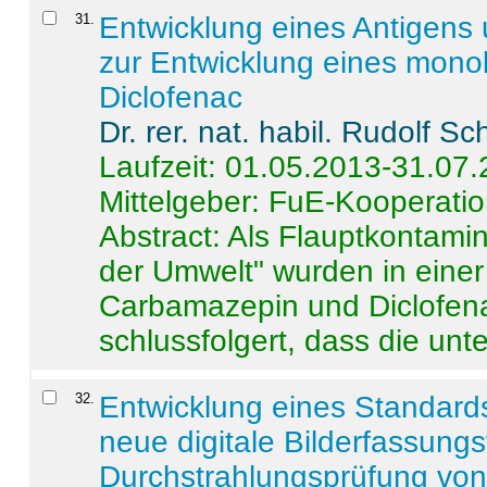
31
.
Entwicklung eines Antigens
zur Entwicklung eines monok
Diclofenac
Dr. rer. nat. habil. Rudolf S
Laufzeit: 01.05.2013-31.07
Mittelgeber: FuE-Kooperatio
Abstract:
Als Flauptkontamin
der Umwelt" wurden in ein
Carbamazepin und Diclofena
schlussfolgert, dass die unter
32
.
Entwicklung eines Standards
neue digitale Bilderfassungs
Durchstrahlungsprüfung vo