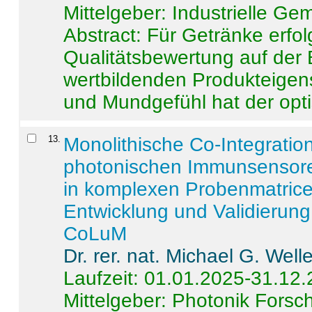
Mittelgeber: Industrielle G
Abstract:
Für Getränke erfol
Qualitätsbewertung auf der
wertbildenden Produkteige
und Mundgefühl hat der opti
13
.
Monolithische Co-Integrati
photonischen Immunsensore
in komplexen Probenmatrice
Entwicklung und Validieru
CoLuM
Dr. rer. nat. Michael G. Welle
Laufzeit: 01.01.2025-31.12
Mittelgeber: Photonik Fors