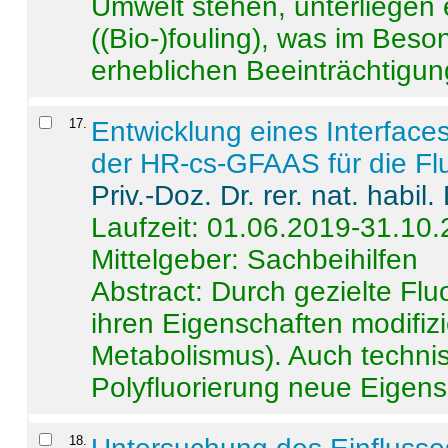
Umwelt stehen, unterliege
((Bio-)fouling), was im Beson
erheblichen Beeinträchtigung
17
.
Entwicklung eines Interface
der HR-cs-GFAAS für die Flu
Priv.-Doz. Dr. rer. nat. habi
Laufzeit: 01.06.2019-31.10
Mittelgeber: Sachbeihilfen
Abstract:
Durch gezielte Flu
ihren Eigenschaften modifizi
Metabolismus). Auch techni
Polyfluorierung neue Eigensc
18
.