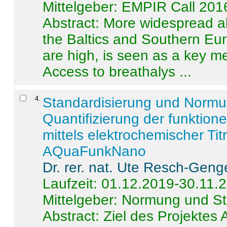
Mittelgeber: EMPIR Call 201
Abstract:
More widespread alc
the Baltics and Southern Eur
are high, is seen as a key m
Access to breathalys ...
4
.
Standardisierung und Norm
Quantifizierung der funktion
mittels elektrochemischer Ti
AQuaFunkNano
Dr. rer. nat. Ute Resch-Geng
Laufzeit: 01.12.2019-30.11.
Mittelgeber: Normung und St
Abstract:
Ziel des Projektes