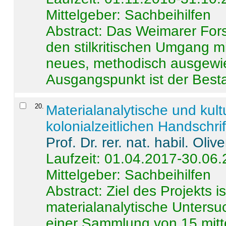
Mittelgeber: Sachbeihilfen
Abstract:
Das Weimarer Forsc
den stilkritischen Umgang m
neues, methodisch ausgewi
Ausgangspunkt ist der Besta
20
.
Materialanalytische und kul
kolonialzeitlichen Handschri
Prof. Dr. rer. nat. habil. Oli
Laufzeit: 01.04.2017-30.06
Mittelgeber: Sachbeihilfen
Abstract:
Ziel des Projekts i
materialanalytische Unters
einer Sammlung von 15 mitt