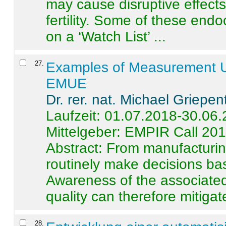
may cause disruptive effects
fertility. Some of these end
on a ‘Watch List’ ...
27
.
Examples of Measurement Un
EMUE
Dr. rer. nat. Michael Griepen
Laufzeit: 01.07.2018-30.06
Mittelgeber: EMPIR Call 20
Abstract:
From manufacturing
routinely make decisions b
Awareness of the associated
quality can therefore mitigate 
28
.