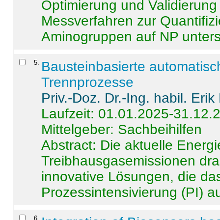
Optimierung und Validierun
Messverfahren zur Quantifiz
Aminogruppen auf NP untersch
5
.
Bausteinbasierte automatisc
Trennprozesse
Priv.-Doz. Dr.-Ing. habil. Eri
Laufzeit: 01.01.2025-31.12.
Mittelgeber: Sachbeihilfen
Abstract:
Die aktuelle Energi
Treibhausgasemissionen dras
innovative Lösungen, die das
Prozessintensivierung (PI) a
6
.