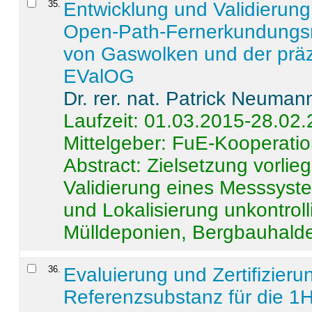
35
.
Entwicklung und Validierung 
Open-Path-Fernerkundungsm
von Gaswolken und der präz
EValOG
Dr. rer. nat. Patrick Neuman
Laufzeit: 01.03.2015-28.02
Mittelgeber: FuE-Kooperatio
Abstract:
Zielsetzung vorlie
Validierung eines Messsyst
und Lokalisierung unkontrol
Mülldeponien, Bergbauhalde
36
.
Evaluierung und Zertifizier
Referenzsubstanz für die 