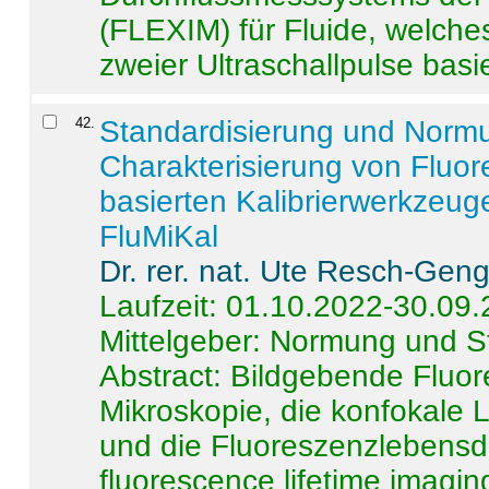
(FLEXIM) für Fluide, welche
zweier Ultraschallpulse basie
42
.
Standardisierung und Norm
Charakterisierung von Fluo
basierten Kalibrierwerkzeug
FluMiKal
Dr. rer. nat. Ute Resch-Gen
Laufzeit: 01.10.2022-30.09
Mittelgeber: Normung und S
Abstract:
Bildgebende Fluore
Mikroskopie, die konfokale
und die Fluoreszenzlebensd
fluorescence lifetime imaging