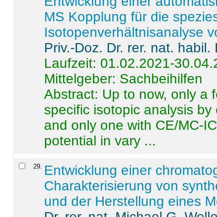
Entwicklung einer automatisi
MS Kopplung für die spezies
Isotopenverhältnisanalyse 
Priv.-Doz. Dr. rer. nat. habi
Laufzeit: 01.02.2021-30.04
Mittelgeber: Sachbeihilfen
Abstract:
Up to now, only a 
specific isotopic analysis 
and only one with CE/MC-ICP
potential in vary ...
29
.
Entwicklung einer chromat
Charakterisierung von synt
und der Herstellung eines M
Dr. rer. nat. Michael G. Welle