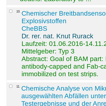
10
.
Chemischer Breitbandsenso
Explosivstoffen
CheBBS
Dr. rer. nat. Knut Rurack
Laufzeit: 01.06.2016-14.11
Mittelgeber: Typ 3
Abstract:
Goal of BAM part: 
antibody-capped and Fab-c
immobilized on test strips.
11
.
Chemische Analyse von Mik
ausgewählten Abfällen unter
Testergebnisse und der Anr