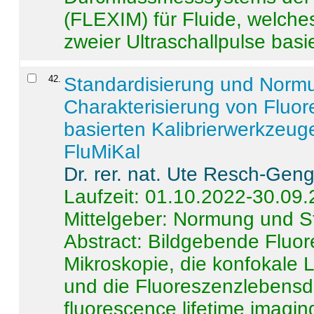
(FLEXIM) für Fluide, welche
zweier Ultraschallpulse basie
42
.
Standardisierung und Norm
Charakterisierung von Fluo
basierten Kalibrierwerkzeug
FluMiKal
Dr. rer. nat. Ute Resch-Gen
Laufzeit: 01.10.2022-30.09
Mittelgeber: Normung und S
Abstract:
Bildgebende Fluore
Mikroskopie, die konfokale
und die Fluoreszenzlebensd
fluorescence lifetime imaging