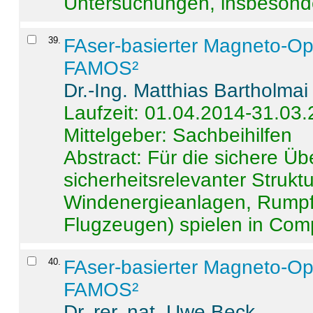
Untersuchungen, insbesonde
39
.
FAser-basierter Magneto-Op
FAMOS²
Dr.-Ing. Matthias Bartholmai
Laufzeit: 01.04.2014-31.03
Mittelgeber: Sachbeihilfen
Abstract:
Für die sichere Ü
sicherheitsrelevanter Strukt
Windenergieanlagen, Rumpf-
Flugzeugen) spielen in Compo
40
.
FAser-basierter Magneto-Op
FAMOS²
Dr. rer. nat. Uwe Beck