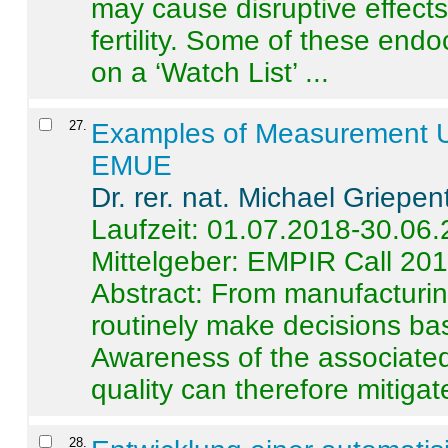
may cause disruptive effects
fertility. Some of these end
on a ‘Watch List’ ...
27
.
Examples of Measurement Un
EMUE
Dr. rer. nat. Michael Griepen
Laufzeit: 01.07.2018-30.06
Mittelgeber: EMPIR Call 20
Abstract:
From manufacturing
routinely make decisions b
Awareness of the associated
quality can therefore mitigate 
28
.