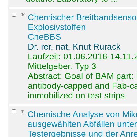
10
.
Chemischer Breitbandsenso
Explosivstoffen
CheBBS
Dr. rer. nat. Knut Rurack
Laufzeit: 01.06.2016-14.11
Mittelgeber: Typ 3
Abstract:
Goal of BAM part: 
antibody-capped and Fab-c
immobilized on test strips.
11
.
Chemische Analyse von Mik
ausgewählten Abfällen unter
Testergebnisse und der Anr