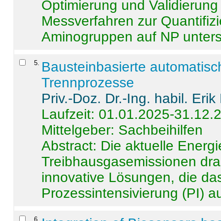
Optimierung und Validierun
Messverfahren zur Quantifiz
Aminogruppen auf NP untersch
5
.
Bausteinbasierte automatisc
Trennprozesse
Priv.-Doz. Dr.-Ing. habil. Eri
Laufzeit: 01.01.2025-31.12.
Mittelgeber: Sachbeihilfen
Abstract:
Die aktuelle Energi
Treibhausgasemissionen dras
innovative Lösungen, die das
Prozessintensivierung (PI) a
6
.