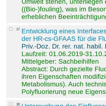
Umwelt stehen, unterliege
((Bio-)fouling), was im Beson
erheblichen Beeinträchtigung
17
.
Entwicklung eines Interface
der HR-cs-GFAAS für die Flu
Priv.-Doz. Dr. rer. nat. habi
Laufzeit: 01.06.2019-31.10
Mittelgeber: Sachbeihilfen
Abstract:
Durch gezielte Flu
ihren Eigenschaften modifizi
Metabolismus). Auch techni
Polyfluorierung neue Eigensc
18
.