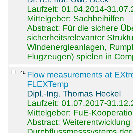
Laufzeit: 01.04.2014-31.07
Mittelgeber: Sachbeihilfen
Abstract:
Für die sichere Ü
sicherheitsrelevanter Strukt
Windenergieanlagen, Rumpf-
Flugzeugen) spielen in Compo
41
.
Flow measurements at EXtr
FLEXTemp
Dipl.-Ing. Thomas Heckel
Laufzeit: 01.07.2017-31.12
Mittelgeber: FuE-Kooperatio
Abstract:
Weiterentwicklun
Durchflussmesssystems der 