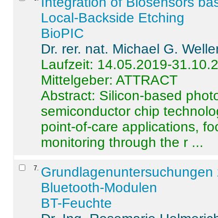
Integration of Biosensors ba
Local-Backside Etching
BioPIC
Dr. rer. nat. Michael G. Welle
Laufzeit: 14.05.2019-31.10.
Mittelgeber: ATTRACT
Abstract:
Silicon-based photo
semiconductor chip technolo
point-of-care applications, f
monitoring through the r ...
7
.
Grundlagenuntersuchungen 
Bluetooth-Modulen
BT-Feuchte