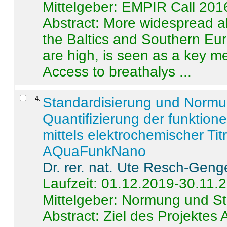
Mittelgeber: EMPIR Call 201
Abstract:
More widespread alc
the Baltics and Southern Eur
are high, is seen as a key m
Access to breathalys ...
4
.
Standardisierung und Norm
Quantifizierung der funktion
mittels elektrochemischer Ti
AQuaFunkNano
Dr. rer. nat. Ute Resch-Geng
Laufzeit: 01.12.2019-30.11.
Mittelgeber: Normung und St
Abstract:
Ziel des Projektes