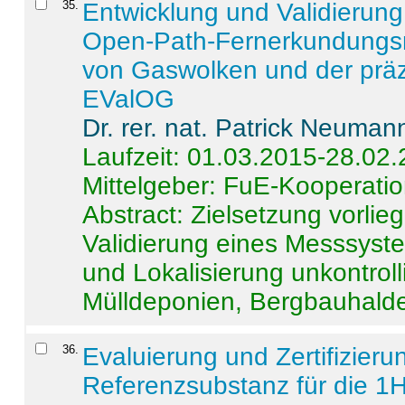
35
.
Entwicklung und Validierung 
Open-Path-Fernerkundungsm
von Gaswolken und der präz
EValOG
Dr. rer. nat. Patrick Neuman
Laufzeit: 01.03.2015-28.02
Mittelgeber: FuE-Kooperatio
Abstract:
Zielsetzung vorlie
Validierung eines Messsyst
und Lokalisierung unkontrol
Mülldeponien, Bergbauhalde
36
.
Evaluierung und Zertifizier
Referenzsubstanz für die 