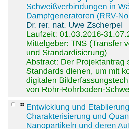
Schweißverbindungen in W
Dampfgeneratoren (RRV-No
Dr. rer. nat. Uwe Zscherpel
Laufzeit: 01.03.2016-31.07
Mittelgeber: TNS (Transfer
und Standardisierung)
Abstract:
Der Projektantrag 
Standards dienen, um mit k
digitalen Bilderfassungstec
von Rohr-Rohrboden-Schwei
33
.
Entwicklung und Etablierun
Charakterisierung und Quant
Nanopartikeln und deren Au