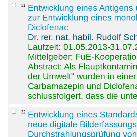
31
.
Entwicklung eines Antigens
zur Entwicklung eines monok
Diclofenac
Dr. rer. nat. habil. Rudolf S
Laufzeit: 01.05.2013-31.07
Mittelgeber: FuE-Kooperatio
Abstract:
Als Flauptkontamin
der Umwelt" wurden in ein
Carbamazepin und Diclofena
schlussfolgert, dass die unter
32
.
Entwicklung eines Standards
neue digitale Bilderfassungs
Durchstrahlungsprüfung vo