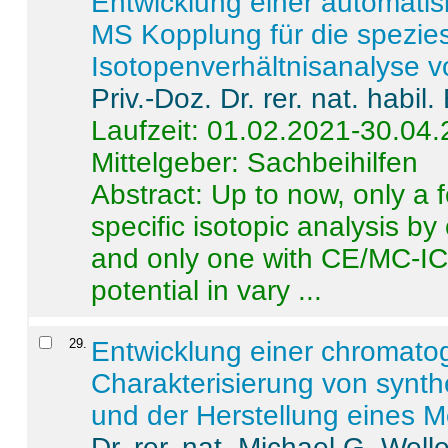
Entwicklung einer automatisi
MS Kopplung für die spezies
Isotopenverhältnisanalyse 
Priv.-Doz. Dr. rer. nat. habi
Laufzeit: 01.02.2021-30.04
Mittelgeber: Sachbeihilfen
Abstract:
Up to now, only a 
specific isotopic analysis 
and only one with CE/MC-ICP
potential in vary ...
29
.
Entwicklung einer chromat
Charakterisierung von synt
und der Herstellung eines M
Dr. rer. nat. Michael G. Welle