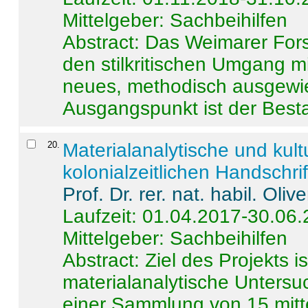
Mittelgeber: Sachbeihilfen
Abstract:
Das Weimarer Forsc
den stilkritischen Umgang m
neues, methodisch ausgewi
Ausgangspunkt ist der Besta
20
.
Materialanalytische und kul
kolonialzeitlichen Handschri
Prof. Dr. rer. nat. habil. Oli
Laufzeit: 01.04.2017-30.06
Mittelgeber: Sachbeihilfen
Abstract:
Ziel des Projekts i
materialanalytische Unters
einer Sammlung von 15 mitt