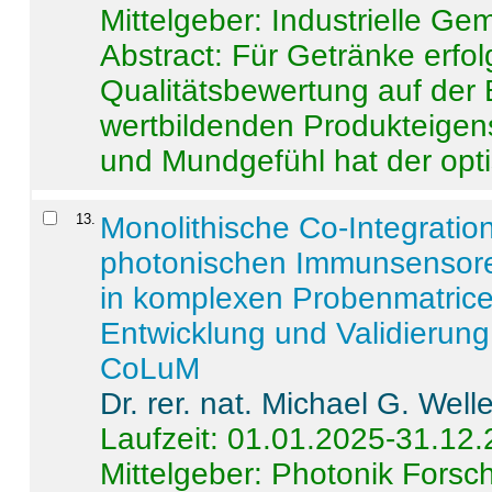
Mittelgeber: Industrielle G
Abstract:
Für Getränke erfol
Qualitätsbewertung auf der
wertbildenden Produkteige
und Mundgefühl hat der opti
13
.
Monolithische Co-Integrati
photonischen Immunsensore
in komplexen Probenmatrice
Entwicklung und Validieru
CoLuM
Dr. rer. nat. Michael G. Welle
Laufzeit: 01.01.2025-31.12
Mittelgeber: Photonik Fors