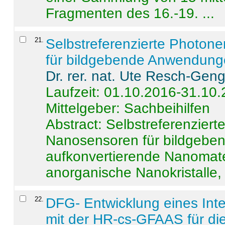
Fragmenten des 16.-19. ...
21
.
Selbstreferenzierte Photon
für bildgebende Anwendun
Dr. rer. nat. Ute Resch-Gen
Laufzeit: 01.10.2016-31.10
Mittelgeber: Sachbeihilfen
Abstract:
Selbstreferenzier
Nanosensoren für bildgeb
aufkonvertierende Nanomate
anorganische Nanokristalle, 
22
.
DFG- Entwicklung eines Int
mit der HR-cs-GFAAS für die