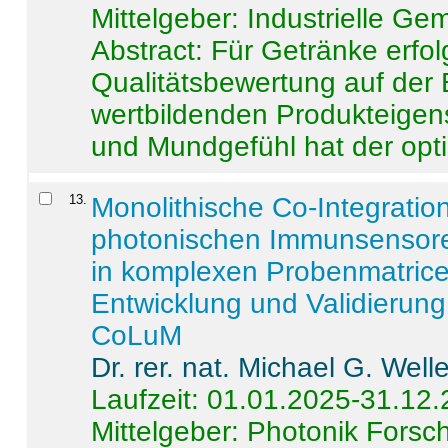
Mittelgeber: Industrielle G
Abstract:
Für Getränke erfol
Qualitätsbewertung auf der
wertbildenden Produkteige
und Mundgefühl hat der opti
13
.
Monolithische Co-Integrati
photonischen Immunsensore
in komplexen Probenmatrice
Entwicklung und Validieru
CoLuM
Dr. rer. nat. Michael G. Welle
Laufzeit: 01.01.2025-31.12
Mittelgeber: Photonik Fors