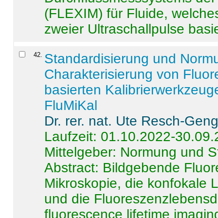
(FLEXIM) für Fluide, welche
zweier Ultraschallpulse basie
42
.
Standardisierung und Norm
Charakterisierung von Fluo
basierten Kalibrierwerkzeug
FluMiKal
Dr. rer. nat. Ute Resch-Gen
Laufzeit: 01.10.2022-30.09
Mittelgeber: Normung und S
Abstract:
Bildgebende Fluore
Mikroskopie, die konfokale
und die Fluoreszenzlebensd
fluorescence lifetime imaging