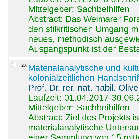
Mittelgeber: Sachbeihilfen
Abstract:
Das Weimarer Forsc
den stilkritischen Umgang m
neues, methodisch ausgewi
Ausgangspunkt ist der Besta
20
.
Materialanalytische und kul
kolonialzeitlichen Handschri
Prof. Dr. rer. nat. habil. Oli
Laufzeit: 01.04.2017-30.06
Mittelgeber: Sachbeihilfen
Abstract:
Ziel des Projekts i
materialanalytische Unters
einer Sammlung von 15 mitt