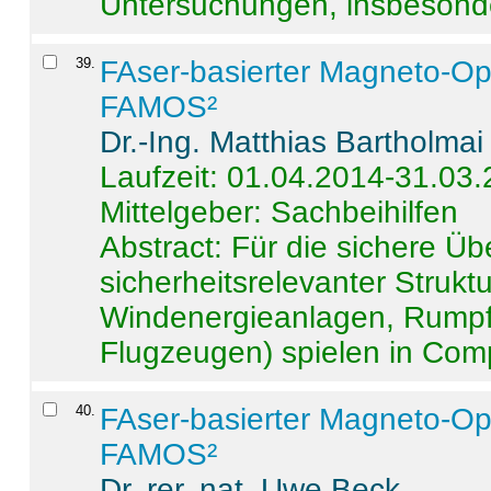
Untersuchungen, insbesonde
39
.
FAser-basierter Magneto-Op
FAMOS²
Dr.-Ing. Matthias Bartholmai
Laufzeit: 01.04.2014-31.03
Mittelgeber: Sachbeihilfen
Abstract:
Für die sichere Ü
sicherheitsrelevanter Strukt
Windenergieanlagen, Rumpf-
Flugzeugen) spielen in Compo
40
.
FAser-basierter Magneto-Op
FAMOS²
Dr. rer. nat. Uwe Beck