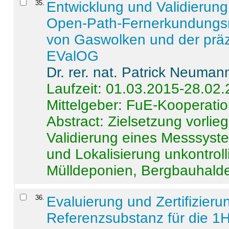
35
.
Entwicklung und Validierung 
Open-Path-Fernerkundungsm
von Gaswolken und der präz
EValOG
Dr. rer. nat. Patrick Neuman
Laufzeit: 01.03.2015-28.02
Mittelgeber: FuE-Kooperatio
Abstract:
Zielsetzung vorlie
Validierung eines Messsyst
und Lokalisierung unkontrol
Mülldeponien, Bergbauhalde
36
.
Evaluierung und Zertifizier
Referenzsubstanz für die 