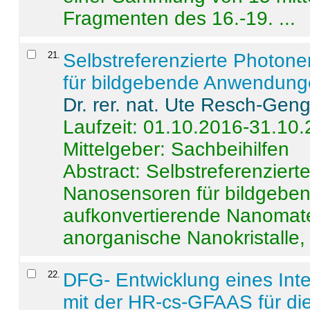
Fragmenten des 16.-19. ...
21
.
Selbstreferenzierte Photon
für bildgebende Anwendun
Dr. rer. nat. Ute Resch-Gen
Laufzeit: 01.10.2016-31.10
Mittelgeber: Sachbeihilfen
Abstract:
Selbstreferenzier
Nanosensoren für bildgeb
aufkonvertierende Nanomate
anorganische Nanokristalle, 
22
.
DFG- Entwicklung eines Int
mit der HR-cs-GFAAS für die