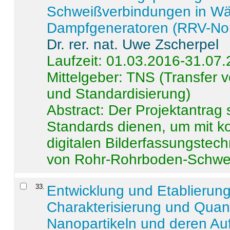
Schweißverbindungen in W
Dampfgeneratoren (RRV-No
Dr. rer. nat. Uwe Zscherpel
Laufzeit: 01.03.2016-31.07
Mittelgeber: TNS (Transfer
und Standardisierung)
Abstract:
Der Projektantrag 
Standards dienen, um mit k
digitalen Bilderfassungstec
von Rohr-Rohrboden-Schwei
33
.
Entwicklung und Etablierun
Charakterisierung und Quant
Nanopartikeln und deren Au