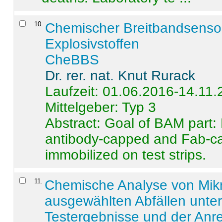
10
.
Chemischer Breitbandsenso
Explosivstoffen
CheBBS
Dr. rer. nat. Knut Rurack
Laufzeit: 01.06.2016-14.11
Mittelgeber: Typ 3
Abstract:
Goal of BAM part: 
antibody-capped and Fab-c
immobilized on test strips.
11
.
Chemische Analyse von Mik
ausgewählten Abfällen unter
Testergebnisse und der Anr