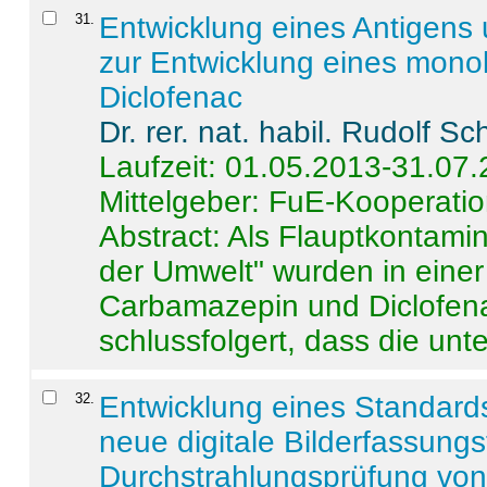
31
.
Entwicklung eines Antigens
zur Entwicklung eines monok
Diclofenac
Dr. rer. nat. habil. Rudolf S
Laufzeit: 01.05.2013-31.07
Mittelgeber: FuE-Kooperatio
Abstract:
Als Flauptkontamin
der Umwelt" wurden in ein
Carbamazepin und Diclofena
schlussfolgert, dass die unter
32
.
Entwicklung eines Standards
neue digitale Bilderfassungs
Durchstrahlungsprüfung vo