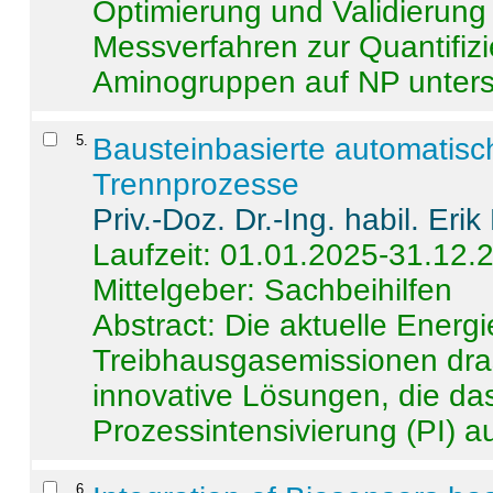
Optimierung und Validierun
Messverfahren zur Quantifiz
Aminogruppen auf NP untersch
5
.
Bausteinbasierte automatisc
Trennprozesse
Priv.-Doz. Dr.-Ing. habil. Eri
Laufzeit: 01.01.2025-31.12.
Mittelgeber: Sachbeihilfen
Abstract:
Die aktuelle Energi
Treibhausgasemissionen dras
innovative Lösungen, die das
Prozessintensivierung (PI) a
6
.