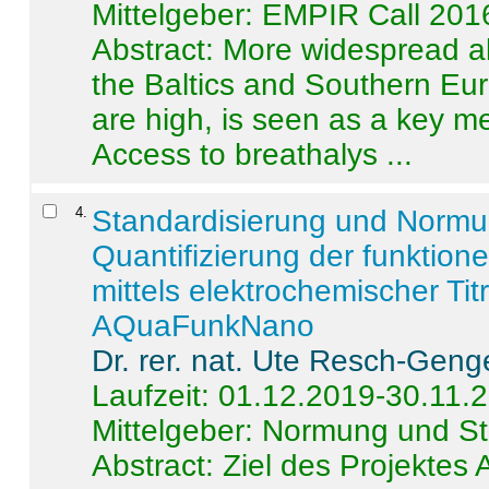
Mittelgeber: EMPIR Call 201
Abstract:
More widespread alc
the Baltics and Southern Eur
are high, is seen as a key m
Access to breathalys ...
4
.
Standardisierung und Norm
Quantifizierung der funktion
mittels elektrochemischer Ti
AQuaFunkNano
Dr. rer. nat. Ute Resch-Geng
Laufzeit: 01.12.2019-30.11.
Mittelgeber: Normung und St
Abstract:
Ziel des Projektes