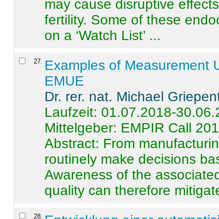
may cause disruptive effects
fertility. Some of these end
on a ‘Watch List’ ...
27
.
Examples of Measurement Un
EMUE
Dr. rer. nat. Michael Griepen
Laufzeit: 01.07.2018-30.06
Mittelgeber: EMPIR Call 20
Abstract:
From manufacturing
routinely make decisions b
Awareness of the associated
quality can therefore mitigate 
28
.