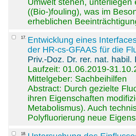
Umwelt stehen, unterliege
((Bio-)fouling), was im Beson
erheblichen Beeinträchtigung
17
.
Entwicklung eines Interface
der HR-cs-GFAAS für die Flu
Priv.-Doz. Dr. rer. nat. habi
Laufzeit: 01.06.2019-31.10
Mittelgeber: Sachbeihilfen
Abstract:
Durch gezielte Flu
ihren Eigenschaften modifizi
Metabolismus). Auch techni
Polyfluorierung neue Eigensc
18
.