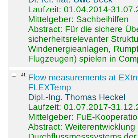
Laufzeit: 01.04.2014-31.07
Mittelgeber: Sachbeihilfen
Abstract:
Für die sichere Ü
sicherheitsrelevanter Strukt
Windenergieanlagen, Rumpf-
Flugzeugen) spielen in Compo
41
.
Flow measurements at EXtr
FLEXTemp
Dipl.-Ing. Thomas Heckel
Laufzeit: 01.07.2017-31.12
Mittelgeber: FuE-Kooperatio
Abstract:
Weiterentwicklun
Durchflussmesssystems der 