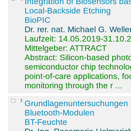
Integration of Biosensors ba
Local-Backside Etching
BioPIC
Dr. rer. nat. Michael G. Welle
Laufzeit: 14.05.2019-31.10.
Mittelgeber: ATTRACT
Abstract:
Silicon-based photo
semiconductor chip technolo
point-of-care applications, f
monitoring through the r ...
7
.
Grundlagenuntersuchungen 
Bluetooth-Modulen
BT-Feuchte