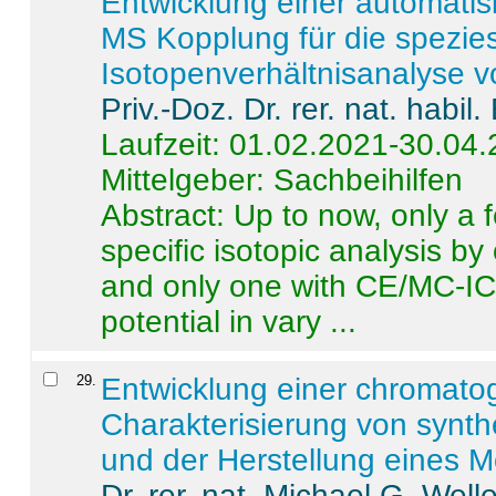
Entwicklung einer automatisi
MS Kopplung für die spezies
Isotopenverhältnisanalyse 
Priv.-Doz. Dr. rer. nat. habi
Laufzeit: 01.02.2021-30.04
Mittelgeber: Sachbeihilfen
Abstract:
Up to now, only a 
specific isotopic analysis 
and only one with CE/MC-ICP
potential in vary ...
29
.
Entwicklung einer chromat
Charakterisierung von synt
und der Herstellung eines M
Dr. rer. nat. Michael G. Welle