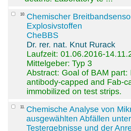
10
.
Chemischer Breitbandsenso
Explosivstoffen
CheBBS
Dr. rer. nat. Knut Rurack
Laufzeit: 01.06.2016-14.11
Mittelgeber: Typ 3
Abstract:
Goal of BAM part: 
antibody-capped and Fab-c
immobilized on test strips.
11
.
Chemische Analyse von Mik
ausgewählten Abfällen unter
Testergebnisse und der Anr