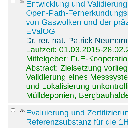
35
.
Entwicklung und Validierung 
Open-Path-Fernerkundungsm
von Gaswolken und der präz
EValOG
Dr. rer. nat. Patrick Neuman
Laufzeit: 01.03.2015-28.02
Mittelgeber: FuE-Kooperatio
Abstract:
Zielsetzung vorlie
Validierung eines Messsyst
und Lokalisierung unkontrol
Mülldeponien, Bergbauhalde
36
.
Evaluierung und Zertifizier
Referenzsubstanz für die 