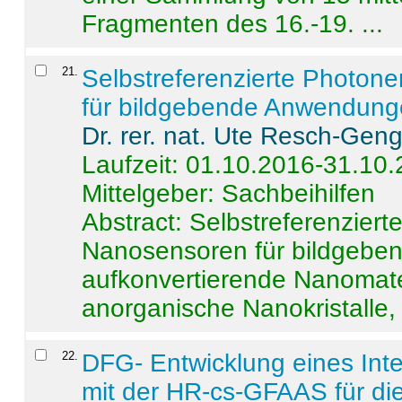
Fragmenten des 16.-19. ...
21
.
Selbstreferenzierte Photon
für bildgebende Anwendun
Dr. rer. nat. Ute Resch-Gen
Laufzeit: 01.10.2016-31.10
Mittelgeber: Sachbeihilfen
Abstract:
Selbstreferenzier
Nanosensoren für bildgeb
aufkonvertierende Nanomate
anorganische Nanokristalle, 
22
.
DFG- Entwicklung eines Int
mit der HR-cs-GFAAS für die