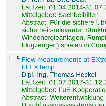
Laufzeit: 01.04.2014-31.07
Mittelgeber: Sachbeihilfen
Abstract:
Für die sichere Ü
sicherheitsrelevanter Strukt
Windenergieanlagen, Rumpf-
Flugzeugen) spielen in Compo
41
.
Flow measurements at EXtr
FLEXTemp
Dipl.-Ing. Thomas Heckel
Laufzeit: 01.07.2017-31.12
Mittelgeber: FuE-Kooperatio
Abstract:
Weiterentwicklun
Durchflussmesssystems der 