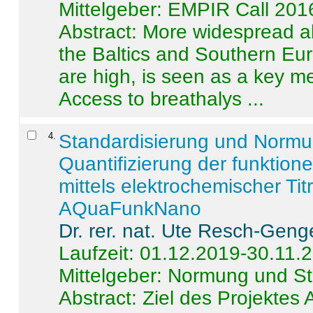
Mittelgeber: EMPIR Call 201
Abstract:
More widespread alc
the Baltics and Southern Eur
are high, is seen as a key m
Access to breathalys ...
4
.
Standardisierung und Norm
Quantifizierung der funktion
mittels elektrochemischer Ti
AQuaFunkNano
Dr. rer. nat. Ute Resch-Geng
Laufzeit: 01.12.2019-30.11.
Mittelgeber: Normung und St
Abstract:
Ziel des Projektes