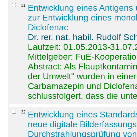
31
.
Entwicklung eines Antigens
zur Entwicklung eines monok
Diclofenac
Dr. rer. nat. habil. Rudolf S
Laufzeit: 01.05.2013-31.07
Mittelgeber: FuE-Kooperatio
Abstract:
Als Flauptkontamin
der Umwelt" wurden in ein
Carbamazepin und Diclofena
schlussfolgert, dass die unter
32
.
Entwicklung eines Standards
neue digitale Bilderfassungs
Durchstrahlungsprüfung vo