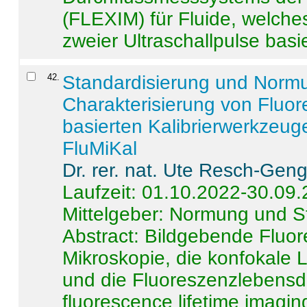
(FLEXIM) für Fluide, welche
zweier Ultraschallpulse basie
42
.
Standardisierung und Norm
Charakterisierung von Fluo
basierten Kalibrierwerkzeug
FluMiKal
Dr. rer. nat. Ute Resch-Gen
Laufzeit: 01.10.2022-30.09
Mittelgeber: Normung und S
Abstract:
Bildgebende Fluore
Mikroskopie, die konfokale
und die Fluoreszenzlebensd
fluorescence lifetime imaging