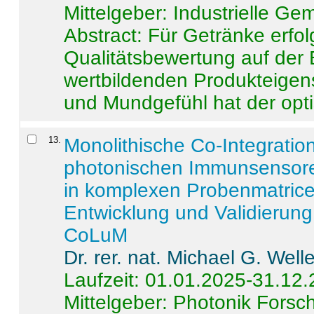
Mittelgeber: Industrielle G
Abstract:
Für Getränke erfol
Qualitätsbewertung auf der
wertbildenden Produkteige
und Mundgefühl hat der opti
13
.
Monolithische Co-Integrati
photonischen Immunsensore
in komplexen Probenmatrice
Entwicklung und Validieru
CoLuM
Dr. rer. nat. Michael G. Welle
Laufzeit: 01.01.2025-31.12
Mittelgeber: Photonik Fors