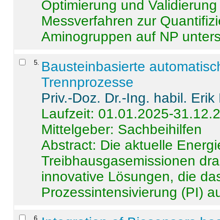
Optimierung und Validierun
Messverfahren zur Quantifiz
Aminogruppen auf NP untersch
5
.
Bausteinbasierte automatisc
Trennprozesse
Priv.-Doz. Dr.-Ing. habil. Eri
Laufzeit: 01.01.2025-31.12.
Mittelgeber: Sachbeihilfen
Abstract:
Die aktuelle Energi
Treibhausgasemissionen dras
innovative Lösungen, die das
Prozessintensivierung (PI) a
6
.