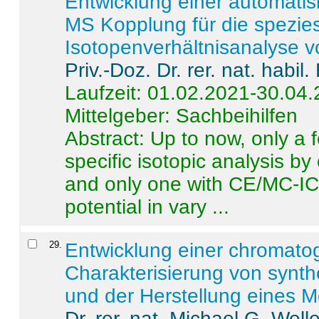
Entwicklung einer automatisi
MS Kopplung für die spezies
Isotopenverhältnisanalyse 
Priv.-Doz. Dr. rer. nat. habi
Laufzeit: 01.02.2021-30.04
Mittelgeber: Sachbeihilfen
Abstract:
Up to now, only a 
specific isotopic analysis 
and only one with CE/MC-ICP
potential in vary ...
29
.
Entwicklung einer chromat
Charakterisierung von synt
und der Herstellung eines M
Dr. rer. nat. Michael G. Welle