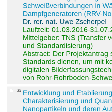
Schweißverbindungen in W
Dampfgeneratoren (RRV-No
Dr. rer. nat. Uwe Zscherpel
Laufzeit: 01.03.2016-31.07
Mittelgeber: TNS (Transfer
und Standardisierung)
Abstract:
Der Projektantrag 
Standards dienen, um mit k
digitalen Bilderfassungstec
von Rohr-Rohrboden-Schwei
33
.
Entwicklung und Etablierun
Charakterisierung und Quant
Nanopartikeln und deren Au