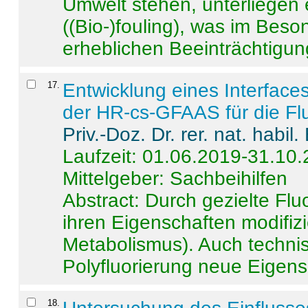
Umwelt stehen, unterliege
((Bio-)fouling), was im Beson
erheblichen Beeinträchtigung
17
.
Entwicklung eines Interface
der HR-cs-GFAAS für die Flu
Priv.-Doz. Dr. rer. nat. habi
Laufzeit: 01.06.2019-31.10
Mittelgeber: Sachbeihilfen
Abstract:
Durch gezielte Flu
ihren Eigenschaften modifizi
Metabolismus). Auch techni
Polyfluorierung neue Eigensc
18
.