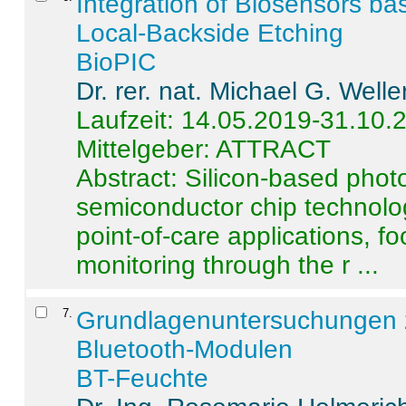
Integration of Biosensors ba
Local-Backside Etching
BioPIC
Dr. rer. nat. Michael G. Welle
Laufzeit: 14.05.2019-31.10.
Mittelgeber: ATTRACT
Abstract:
Silicon-based photo
semiconductor chip technolo
point-of-care applications, f
monitoring through the r ...
7
.
Grundlagenuntersuchungen 
Bluetooth-Modulen
BT-Feuchte