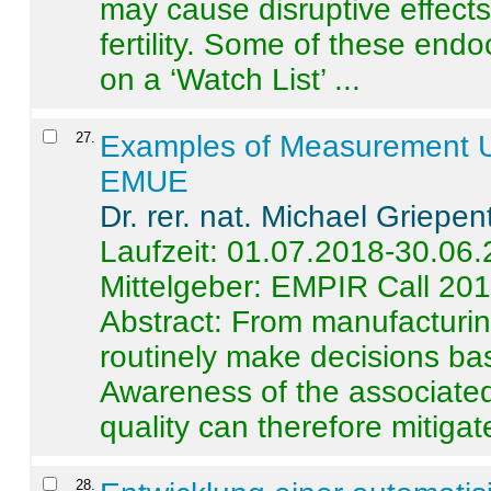
may cause disruptive effects
fertility. Some of these end
on a ‘Watch List’ ...
27
.
Examples of Measurement Un
EMUE
Dr. rer. nat. Michael Griepen
Laufzeit: 01.07.2018-30.06
Mittelgeber: EMPIR Call 20
Abstract:
From manufacturing
routinely make decisions b
Awareness of the associated
quality can therefore mitigate 
28
.