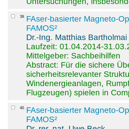
Untersuchungen, insbesonde
39
.
FAser-basierter Magneto-Op
FAMOS²
Dr.-Ing. Matthias Bartholmai
Laufzeit: 01.04.2014-31.03
Mittelgeber: Sachbeihilfen
Abstract:
Für die sichere Ü
sicherheitsrelevanter Strukt
Windenergieanlagen, Rumpf-
Flugzeugen) spielen in Compo
40
.
FAser-basierter Magneto-Op
FAMOS²
Dr. rer. nat. Uwe Beck