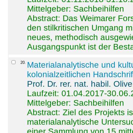
Mittelgeber: Sachbeihilfen
Abstract:
Das Weimarer Forsc
den stilkritischen Umgang m
neues, methodisch ausgewi
Ausgangspunkt ist der Besta
20
.
Materialanalytische und kul
kolonialzeitlichen Handschri
Prof. Dr. rer. nat. habil. Oli
Laufzeit: 01.04.2017-30.06
Mittelgeber: Sachbeihilfen
Abstract:
Ziel des Projekts i
materialanalytische Unters
einer Sammlung von 15 mitt