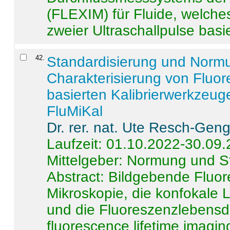
(FLEXIM) für Fluide, welche
zweier Ultraschallpulse basie
42
.
Standardisierung und Norm
Charakterisierung von Fluo
basierten Kalibrierwerkzeug
FluMiKal
Dr. rer. nat. Ute Resch-Gen
Laufzeit: 01.10.2022-30.09
Mittelgeber: Normung und S
Abstract:
Bildgebende Fluore
Mikroskopie, die konfokale
und die Fluoreszenzlebensd
fluorescence lifetime imaging