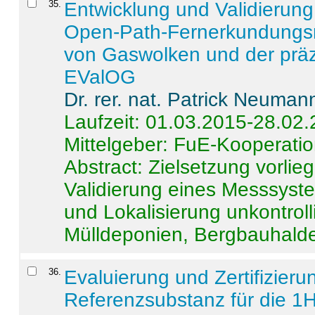
35
.
Entwicklung und Validierung 
Open-Path-Fernerkundungsm
von Gaswolken und der präz
EValOG
Dr. rer. nat. Patrick Neuman
Laufzeit: 01.03.2015-28.02
Mittelgeber: FuE-Kooperatio
Abstract:
Zielsetzung vorlie
Validierung eines Messsyst
und Lokalisierung unkontrol
Mülldeponien, Bergbauhalde
36
.
Evaluierung und Zertifizier
Referenzsubstanz für die 