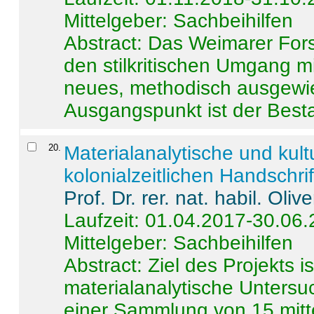
Mittelgeber: Sachbeihilfen
Abstract:
Das Weimarer Forsc
den stilkritischen Umgang m
neues, methodisch ausgewi
Ausgangspunkt ist der Besta
20
.
Materialanalytische und kul
kolonialzeitlichen Handschri
Prof. Dr. rer. nat. habil. Oli
Laufzeit: 01.04.2017-30.06
Mittelgeber: Sachbeihilfen
Abstract:
Ziel des Projekts i
materialanalytische Unters
einer Sammlung von 15 mitt