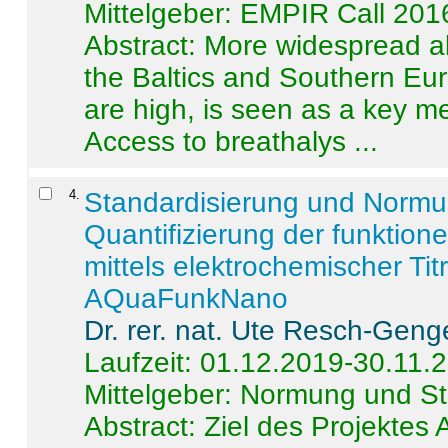
Mittelgeber: EMPIR Call 201
Abstract:
More widespread alc
the Baltics and Southern Eur
are high, is seen as a key m
Access to breathalys ...
4
.
Standardisierung und Norm
Quantifizierung der funktion
mittels elektrochemischer Ti
AQuaFunkNano
Dr. rer. nat. Ute Resch-Geng
Laufzeit: 01.12.2019-30.11.
Mittelgeber: Normung und St
Abstract:
Ziel des Projektes