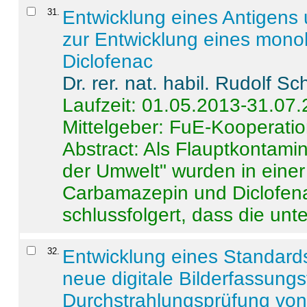
31
.
Entwicklung eines Antigens
zur Entwicklung eines monok
Diclofenac
Dr. rer. nat. habil. Rudolf S
Laufzeit: 01.05.2013-31.07
Mittelgeber: FuE-Kooperatio
Abstract:
Als Flauptkontamin
der Umwelt" wurden in ein
Carbamazepin und Diclofena
schlussfolgert, dass die unter
32
.
Entwicklung eines Standards
neue digitale Bilderfassungs
Durchstrahlungsprüfung vo