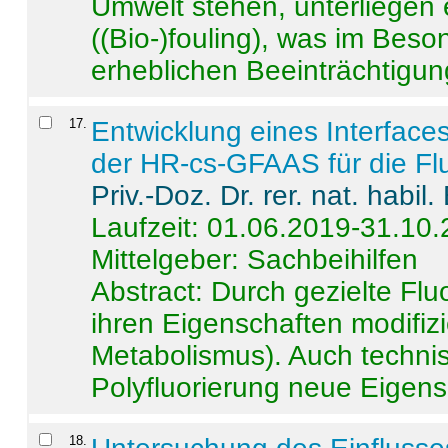
Umwelt stehen, unterliege
((Bio-)fouling), was im Beson
erheblichen Beeinträchtigung
17
.
Entwicklung eines Interface
der HR-cs-GFAAS für die Flu
Priv.-Doz. Dr. rer. nat. habi
Laufzeit: 01.06.2019-31.10
Mittelgeber: Sachbeihilfen
Abstract:
Durch gezielte Flu
ihren Eigenschaften modifizi
Metabolismus). Auch techni
Polyfluorierung neue Eigensc
18
.