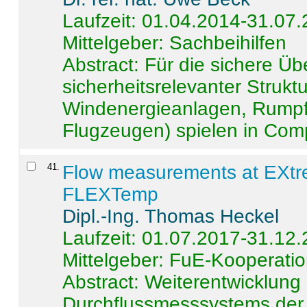
Laufzeit: 01.04.2014-31.07
Mittelgeber: Sachbeihilfen
Abstract:
Für die sichere Ü
sicherheitsrelevanter Strukt
Windenergieanlagen, Rumpf-
Flugzeugen) spielen in Compo
41
.
Flow measurements at EXtr
FLEXTemp
Dipl.-Ing. Thomas Heckel
Laufzeit: 01.07.2017-31.12
Mittelgeber: FuE-Kooperatio
Abstract:
Weiterentwicklun
Durchflussmesssystems der 