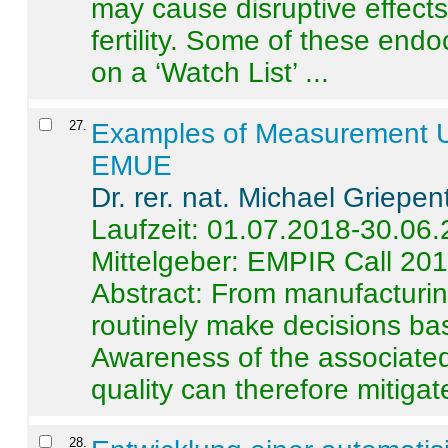
may cause disruptive effects
fertility. Some of these end
on a ‘Watch List’ ...
27
.
Examples of Measurement Un
EMUE
Dr. rer. nat. Michael Griepen
Laufzeit: 01.07.2018-30.06
Mittelgeber: EMPIR Call 20
Abstract:
From manufacturing
routinely make decisions b
Awareness of the associated
quality can therefore mitigate 
28
.