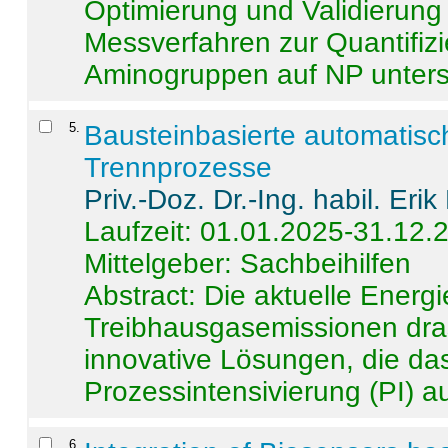
Optimierung und Validierun
Messverfahren zur Quantifiz
Aminogruppen auf NP untersch
5
.
Bausteinbasierte automatisc
Trennprozesse
Priv.-Doz. Dr.-Ing. habil. Eri
Laufzeit: 01.01.2025-31.12.
Mittelgeber: Sachbeihilfen
Abstract:
Die aktuelle Energi
Treibhausgasemissionen dras
innovative Lösungen, die das
Prozessintensivierung (PI) a
6
.