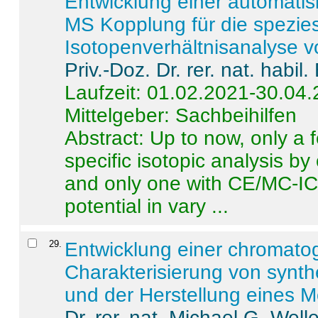
Entwicklung einer automatisi
MS Kopplung für die spezies
Isotopenverhältnisanalyse 
Priv.-Doz. Dr. rer. nat. habi
Laufzeit: 01.02.2021-30.04
Mittelgeber: Sachbeihilfen
Abstract:
Up to now, only a 
specific isotopic analysis 
and only one with CE/MC-ICP
potential in vary ...
29
.
Entwicklung einer chromat
Charakterisierung von synt
und der Herstellung eines M
Dr. rer. nat. Michael G. Welle