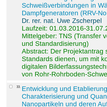
Schweißverbindungen in W
Dampfgeneratoren (RRV-No
Dr. rer. nat. Uwe Zscherpel
Laufzeit: 01.03.2016-31.07
Mittelgeber: TNS (Transfer
und Standardisierung)
Abstract:
Der Projektantrag 
Standards dienen, um mit k
digitalen Bilderfassungstec
von Rohr-Rohrboden-Schwei
33
.
Entwicklung und Etablierun
Charakterisierung und Quant
Nanopartikeln und deren Au