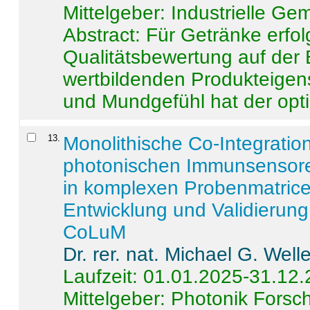
Mittelgeber: Industrielle G
Abstract:
Für Getränke erfol
Qualitätsbewertung auf der
wertbildenden Produkteige
und Mundgefühl hat der opti
13
.
Monolithische Co-Integrati
photonischen Immunsensore
in komplexen Probenmatrice
Entwicklung und Validieru
CoLuM
Dr. rer. nat. Michael G. Welle
Laufzeit: 01.01.2025-31.12
Mittelgeber: Photonik Fors