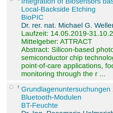
Integration of Biosensors ba
Local-Backside Etching
BioPIC
Dr. rer. nat. Michael G. Welle
Laufzeit: 14.05.2019-31.10.
Mittelgeber: ATTRACT
Abstract:
Silicon-based photo
semiconductor chip technolo
point-of-care applications, f
monitoring through the r ...
7
.
Grundlagenuntersuchungen 
Bluetooth-Modulen
BT-Feuchte