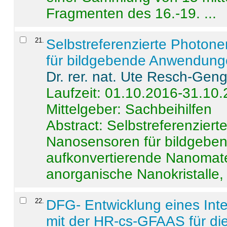
Fragmenten des 16.-19. ...
21
.
Selbstreferenzierte Photon
für bildgebende Anwendun
Dr. rer. nat. Ute Resch-Gen
Laufzeit: 01.10.2016-31.10
Mittelgeber: Sachbeihilfen
Abstract:
Selbstreferenzier
Nanosensoren für bildgeb
aufkonvertierende Nanomate
anorganische Nanokristalle, 
22
.
DFG- Entwicklung eines Int
mit der HR-cs-GFAAS für die