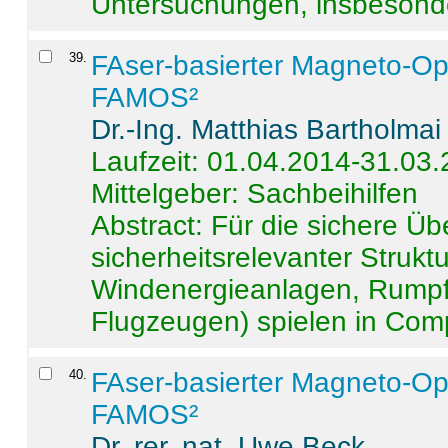
Untersuchungen, insbesonde
39
.
FAser-basierter Magneto-Op
FAMOS²
Dr.-Ing. Matthias Bartholmai
Laufzeit: 01.04.2014-31.03
Mittelgeber: Sachbeihilfen
Abstract:
Für die sichere Ü
sicherheitsrelevanter Strukt
Windenergieanlagen, Rumpf-
Flugzeugen) spielen in Compo
40
.
FAser-basierter Magneto-Op
FAMOS²
Dr. rer. nat. Uwe Beck