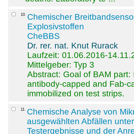
10
.
Chemischer Breitbandsenso
Explosivstoffen
CheBBS
Dr. rer. nat. Knut Rurack
Laufzeit: 01.06.2016-14.11
Mittelgeber: Typ 3
Abstract:
Goal of BAM part: 
antibody-capped and Fab-c
immobilized on test strips.
11
.
Chemische Analyse von Mik
ausgewählten Abfällen unter
Testergebnisse und der Anr