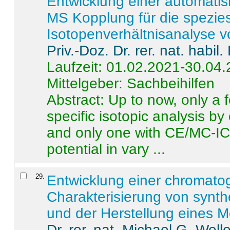
Entwicklung einer automatisi
MS Kopplung für die spezies
Isotopenverhältnisanalyse 
Priv.-Doz. Dr. rer. nat. habi
Laufzeit: 01.02.2021-30.04
Mittelgeber: Sachbeihilfen
Abstract:
Up to now, only a 
specific isotopic analysis 
and only one with CE/MC-ICP
potential in vary ...
29
.
Entwicklung einer chromat
Charakterisierung von synt
und der Herstellung eines M
Dr. rer. nat. Michael G. Welle