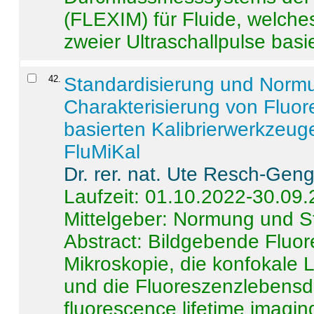
(FLEXIM) für Fluide, welche
zweier Ultraschallpulse basie
42
.
Standardisierung und Norm
Charakterisierung von Fluo
basierten Kalibrierwerkzeug
FluMiKal
Dr. rer. nat. Ute Resch-Gen
Laufzeit: 01.10.2022-30.09
Mittelgeber: Normung und S
Abstract:
Bildgebende Fluore
Mikroskopie, die konfokale
und die Fluoreszenzlebensd
fluorescence lifetime imaging