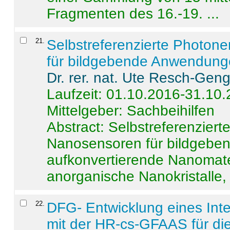
Fragmenten des 16.-19. ...
21
.
Selbstreferenzierte Photon
für bildgebende Anwendun
Dr. rer. nat. Ute Resch-Gen
Laufzeit: 01.10.2016-31.10
Mittelgeber: Sachbeihilfen
Abstract:
Selbstreferenzier
Nanosensoren für bildgeb
aufkonvertierende Nanomate
anorganische Nanokristalle, 
22
.
DFG- Entwicklung eines Int
mit der HR-cs-GFAAS für die