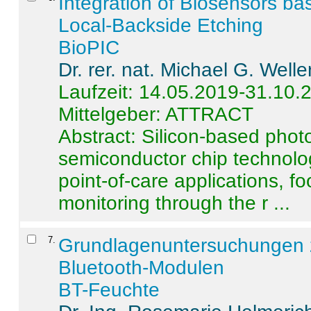
Integration of Biosensors ba
Local-Backside Etching
BioPIC
Dr. rer. nat. Michael G. Welle
Laufzeit: 14.05.2019-31.10.
Mittelgeber: ATTRACT
Abstract:
Silicon-based photo
semiconductor chip technolo
point-of-care applications, f
monitoring through the r ...
7
.
Grundlagenuntersuchungen 
Bluetooth-Modulen
BT-Feuchte