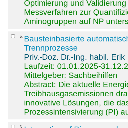
Optimierung und Validierun
Messverfahren zur Quantifiz
Aminogruppen auf NP untersch
5
.
Bausteinbasierte automatisc
Trennprozesse
Priv.-Doz. Dr.-Ing. habil. Eri
Laufzeit: 01.01.2025-31.12.
Mittelgeber: Sachbeihilfen
Abstract:
Die aktuelle Energi
Treibhausgasemissionen dras
innovative Lösungen, die das
Prozessintensivierung (PI) a
6
.