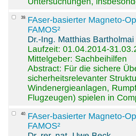
Untersuchungen, insbesonde
39
.
FAser-basierter Magneto-Op
FAMOS²
Dr.-Ing. Matthias Bartholmai
Laufzeit: 01.04.2014-31.03
Mittelgeber: Sachbeihilfen
Abstract:
Für die sichere Ü
sicherheitsrelevanter Strukt
Windenergieanlagen, Rumpf-
Flugzeugen) spielen in Compo
40
.
FAser-basierter Magneto-Op
FAMOS²
Dr. rer. nat. Uwe Beck