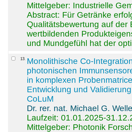
Mittelgeber: Industrielle G
Abstract:
Für Getränke erfol
Qualitätsbewertung auf der
wertbildenden Produkteige
und Mundgefühl hat der opti
13
.
Monolithische Co-Integrati
photonischen Immunsensore
in komplexen Probenmatrice
Entwicklung und Validieru
CoLuM
Dr. rer. nat. Michael G. Welle
Laufzeit: 01.01.2025-31.12
Mittelgeber: Photonik Fors