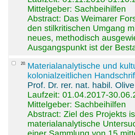
Mittelgeber: Sachbeihilfen
Abstract:
Das Weimarer Forsc
den stilkritischen Umgang m
neues, methodisch ausgewi
Ausgangspunkt ist der Besta
20
.
Materialanalytische und kul
kolonialzeitlichen Handschri
Prof. Dr. rer. nat. habil. Oli
Laufzeit: 01.04.2017-30.06
Mittelgeber: Sachbeihilfen
Abstract:
Ziel des Projekts i
materialanalytische Unters
einer Sammlung von 15 mitt