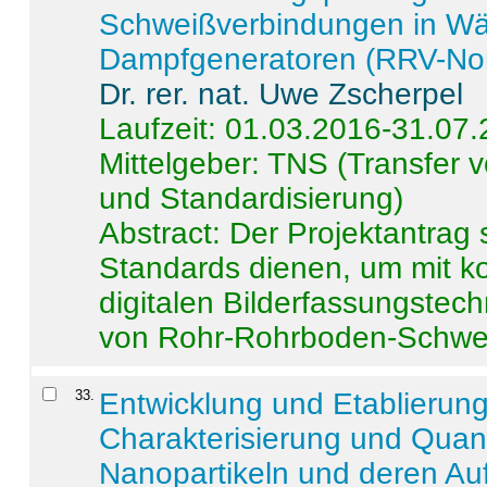
Schweißverbindungen in W
Dampfgeneratoren (RRV-No
Dr. rer. nat. Uwe Zscherpel
Laufzeit: 01.03.2016-31.07
Mittelgeber: TNS (Transfer
und Standardisierung)
Abstract:
Der Projektantrag 
Standards dienen, um mit k
digitalen Bilderfassungstec
von Rohr-Rohrboden-Schwei
33
.
Entwicklung und Etablierun
Charakterisierung und Quant
Nanopartikeln und deren Au