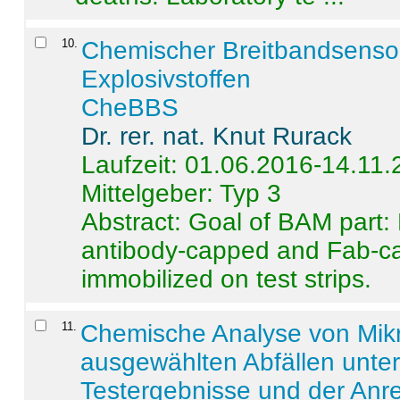
10
.
Chemischer Breitbandsenso
Explosivstoffen
CheBBS
Dr. rer. nat. Knut Rurack
Laufzeit: 01.06.2016-14.11
Mittelgeber: Typ 3
Abstract:
Goal of BAM part: 
antibody-capped and Fab-c
immobilized on test strips.
11
.
Chemische Analyse von Mik
ausgewählten Abfällen unter
Testergebnisse und der Anr