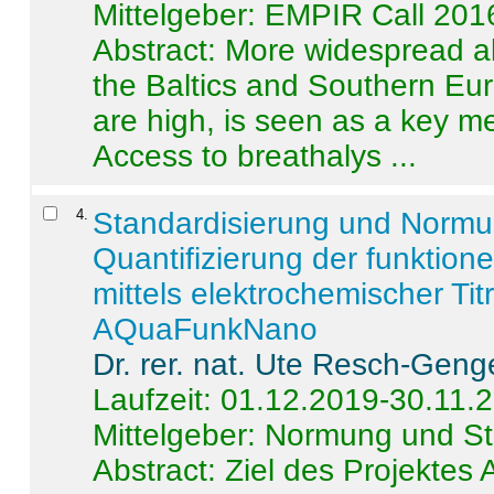
Mittelgeber: EMPIR Call 201
Abstract:
More widespread alc
the Baltics and Southern Eur
are high, is seen as a key m
Access to breathalys ...
4
.
Standardisierung und Norm
Quantifizierung der funktion
mittels elektrochemischer Ti
AQuaFunkNano
Dr. rer. nat. Ute Resch-Geng
Laufzeit: 01.12.2019-30.11.
Mittelgeber: Normung und St
Abstract:
Ziel des Projektes