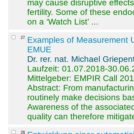
may cause disruptive effects
fertility. Some of these end
on a ‘Watch List’ ...
27
.
Examples of Measurement Un
EMUE
Dr. rer. nat. Michael Griepen
Laufzeit: 01.07.2018-30.06
Mittelgeber: EMPIR Call 20
Abstract:
From manufacturing
routinely make decisions b
Awareness of the associated
quality can therefore mitigate 
28
.