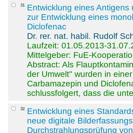
31
.
Entwicklung eines Antigens
zur Entwicklung eines monok
Diclofenac
Dr. rer. nat. habil. Rudolf S
Laufzeit: 01.05.2013-31.07
Mittelgeber: FuE-Kooperatio
Abstract:
Als Flauptkontamin
der Umwelt" wurden in ein
Carbamazepin und Diclofena
schlussfolgert, dass die unter
32
.
Entwicklung eines Standards
neue digitale Bilderfassungs
Durchstrahlungsprüfung vo