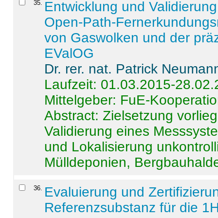
35
.
Entwicklung und Validierung 
Open-Path-Fernerkundungsm
von Gaswolken und der präz
EValOG
Dr. rer. nat. Patrick Neuman
Laufzeit: 01.03.2015-28.02
Mittelgeber: FuE-Kooperatio
Abstract:
Zielsetzung vorlie
Validierung eines Messsyst
und Lokalisierung unkontrol
Mülldeponien, Bergbauhalde
36
.
Evaluierung und Zertifizier
Referenzsubstanz für die 