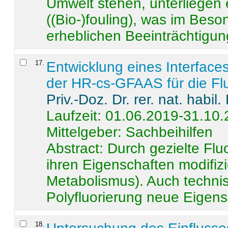
Umwelt stehen, unterliege
((Bio-)fouling), was im Beson
erheblichen Beeinträchtigung
17
.
Entwicklung eines Interface
der HR-cs-GFAAS für die Flu
Priv.-Doz. Dr. rer. nat. habi
Laufzeit: 01.06.2019-31.10
Mittelgeber: Sachbeihilfen
Abstract:
Durch gezielte Flu
ihren Eigenschaften modifizi
Metabolismus). Auch techni
Polyfluorierung neue Eigensc
18
.