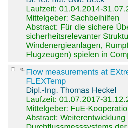
Laufzeit: 01.04.2014-31.07
Mittelgeber: Sachbeihilfen
Abstract:
Für die sichere Ü
sicherheitsrelevanter Strukt
Windenergieanlagen, Rumpf-
Flugzeugen) spielen in Compo
41
.
Flow measurements at EXtr
FLEXTemp
Dipl.-Ing. Thomas Heckel
Laufzeit: 01.07.2017-31.12
Mittelgeber: FuE-Kooperatio
Abstract:
Weiterentwicklun
Durchflussmesssystems der 