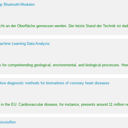
y Bluetooth-Modulen
dicht an der Oberfläche gemessen werden. Der letzte Stand der Technik ist d
achine Learning Data Analysis
 for comprehending geological, environmental, and biological processes. How
ative diagnostic methods for biomarkers of coronary heart diseases
in the EU. Cardiovascular disease, for instance, presents around 11 million n
ivstoffen