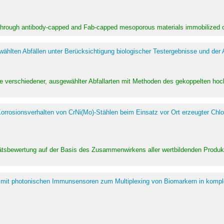
 through antibody-capped and Fab-capped mesoporous materials immobilized on
hlten Abfällen unter Berücksichtigung biologischer Testergebnisse und der
te verschiedener, ausgewählter Abfallarten mit Methoden des gekoppelten 
rrosionsverhalten von CrNi(Mo)-Stählen beim Einsatz vor Ort erzeugter Chlo
alitätsbewertung auf der Basis des Zusammenwirkens aller wertbildenden Pr
 mit photonischen Immunsensoren zum Multiplexing von Biomarkern in kompl