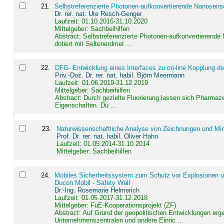
21
.
Selbstreferenzierte Photonen-aufkonvertierende Nanosen
Dr. rer. nat. Ute Resch-Genger
Laufzeit: 01.10.2016-31.10.2020
Mittelgeber: Sachbeihilfen
Abstract:
Selbstreferenzierte Photonen-aufkonvertierende
dotiert mit Seltenerdmet ...
22
.
DFG- Entwicklung eines Interfaces zu on-line Kopplung d
Priv.-Doz. Dr. rer. nat. habil. Björn Meermann
Laufzeit: 01.06.2019-31.12.2019
Mittelgeber: Sachbeihilfen
Abstract:
Durch gezielte Fluorierung lassen sich Pharmaze
Eigenschaften. Du ...
23
.
Naturwissenschaftliche Analyse von Zeichnungen und Min
Prof. Dr. rer. nat. habil. Oliver Hahn
Laufzeit: 01.05.2014-31.10.2014
Mittelgeber: Sachbeihilfen
24
.
Mobiles Sicherheitssystem zum Schutz vor Explosionen un
Ducon Mobil - Safety Wall
Dr.-Ing. Rosemarie Helmerich
Laufzeit: 01.05.2017-31.12.2018
Mittelgeber: FuE-Kooperationsprojekt (ZF)
Abstract:
Auf Grund der geopolitischen Entwicklungen erg
Unternehmenszentralen und andere Einric ...