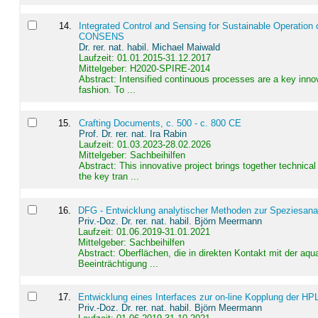
14
.
Integrated Control and Sensing for Sustainable Operation 
CONSENS
Dr. rer. nat. habil. Michael Maiwald
Laufzeit: 01.01.2015-31.12.2017
Mittelgeber: H2020-SPIRE-2014
Abstract:
Intensified continuous processes are a key innov
fashion. To ...
15
.
Crafting Documents, c. 500 - c. 800 CE
Prof. Dr. rer. nat. Ira Rabin
Laufzeit: 01.03.2023-28.02.2026
Mittelgeber: Sachbeihilfen
Abstract:
This innovative project brings together technica
the key tran ...
16
.
DFG - Entwicklung analytischer Methoden zur Speziesanal
Priv.-Doz. Dr. rer. nat. habil. Björn Meermann
Laufzeit: 01.06.2019-31.01.2021
Mittelgeber: Sachbeihilfen
Abstract:
Oberflächen, die in direkten Kontakt mit der aq
Beeinträchtigung ...
17
.
Entwicklung eines Interfaces zur on-line Kopplung der HP
Priv.-Doz. Dr. rer. nat. habil. Björn Meermann