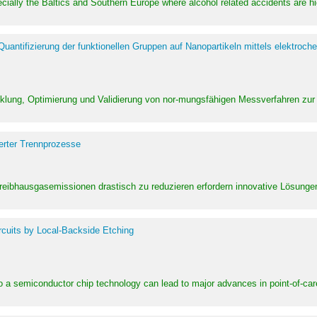
pecially the Baltics and Southern Europe where alcohol related accidents are 
ntifizierung der funktionellen Gruppen auf Nanopartikeln mittels elektroche
klung, Optimierung und Validierung von nor-mungsfähigen Messverfahren zur
erter Trennprozesse
Treibhausgasemissionen drastisch zu reduzieren erfordern innovative Lösungen,
rcuits by Local-Backside Etching
to a semiconductor chip technology can lead to major advances in point-of-car