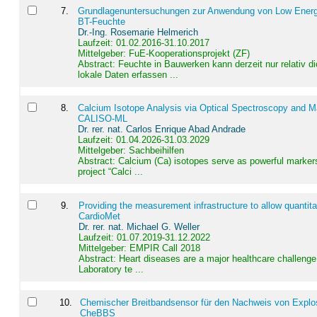
7
.
Grundlagenuntersuchungen zur Anwendung von Low Energ
BT-Feuchte
Dr.-Ing. Rosemarie Helmerich
Laufzeit: 01.02.2016-31.10.2017
Mittelgeber: FuE-Kooperationsprojekt (ZF)
Abstract:
Feuchte in Bauwerken kann derzeit nur relativ 
lokale Daten erfassen ...
8
.
Calcium Isotope Analysis via Optical Spectroscopy and M
CALISO-ML
Dr. rer. nat. Carlos Enrique Abad Andrade
Laufzeit: 01.04.2026-31.03.2029
Mittelgeber: Sachbeihilfen
Abstract:
Calcium (Ca) isotopes serve as powerful markers
project “Calci ...
9
.
Providing the measurement infrastructure to allow quantit
CardioMet
Dr. rer. nat. Michael G. Weller
Laufzeit: 01.07.2019-31.12.2022
Mittelgeber: EMPIR Call 2018
Abstract:
Heart diseases are a major healthcare challenge 
Laboratory te ...
10
.
Chemischer Breitbandsensor für den Nachweis von Explos
CheBBS