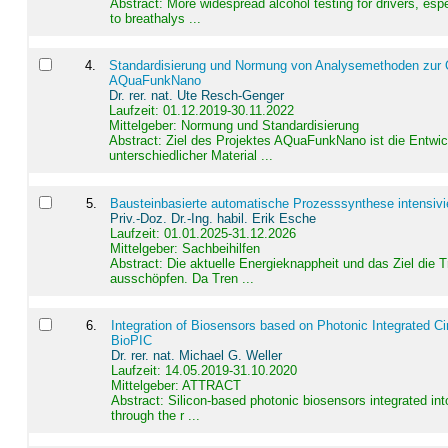
Abstract:
More widespread alcohol testing for drivers, es
to breathalys ...
4
.
Standardisierung und Normung von Analysemethoden zur Qua
AQuaFunkNano
Dr. rer. nat. Ute Resch-Genger
Laufzeit: 01.12.2019-30.11.2022
Mittelgeber: Normung und Standardisierung
Abstract:
Ziel des Projektes AQuaFunkNano ist die Entwic
unterschiedlicher Material ...
5
.
Bausteinbasierte automatische Prozesssynthese intensivi
Priv.-Doz. Dr.-Ing. habil. Erik Esche
Laufzeit: 01.01.2025-31.12.2026
Mittelgeber: Sachbeihilfen
Abstract:
Die aktuelle Energieknappheit und das Ziel die 
ausschöpfen. Da Tren ...
6
.
Integration of Biosensors based on Photonic Integrated Ci
BioPIC
Dr. rer. nat. Michael G. Weller
Laufzeit: 14.05.2019-31.10.2020
Mittelgeber: ATTRACT
Abstract:
Silicon-based photonic biosensors integrated in
through the r ...