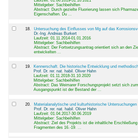
Laufzeit: 01.06.2019-31.10.2021
Mittelgeber: Sachbeihilfen
Abstract:
Durch gezielte Fluorierung lassen sich Pharmaze
Eigenschaften. Du ...
18
.
Untersuchung des Einflusses von Mg auf das Korrosionsver
Dr.-Ing. Andreas Burkert
Laufzeit: 01.11.2014-01.01.2016
Mittelgeber: Sachbeihilfen
Abstract:
Der Fortsetzungsantrag orientiert sich an den Z
entwickelten ...
19
.
Kennerschaft. Die historische Entwicklung und methodisc
Prof. Dr. rer. nat. habil. Oliver Hahn
Laufzeit: 01.11.2018-31.10.2020
Mittelgeber: Sachbeihilfen
Abstract:
Das Weimarer Forschungsprojekt setzt sich zum 
Ausgangspunkt ist der Bestand der ...
20
.
Materialanalytische und kulturhistorische Untersuchungen 
Prof. Dr. rer. nat. habil. Oliver Hahn
Laufzeit: 01.04.2017-30.06.2019
Mittelgeber: Sachbeihilfen
Abstract:
Ziel des Projekts ist die inhaltliche Erschließ
Fragmenten des 16.-19. ...