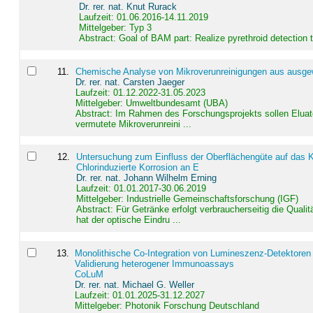
Dr. rer. nat. Knut Rurack
Laufzeit: 01.06.2016-14.11.2019
Mittelgeber: Typ 3
Abstract:
Goal of BAM part: Realize pyrethroid detection
11
.
Chemische Analyse von Mikroverunreinigungen aus ausgewä
Dr. rer. nat. Carsten Jaeger
Laufzeit: 01.12.2022-31.05.2023
Mittelgeber: Umweltbundesamt (UBA)
Abstract:
Im Rahmen des Forschungsprojekts sollen Elua
vermutete Mikroverunreini ...
12
.
Untersuchung zum Einfluss der Oberflächengüte auf das Ko
Chlorinduzierte Korrosion an E
Dr. rer. nat. Johann Wilhelm Erning
Laufzeit: 01.01.2017-30.06.2019
Mittelgeber: Industrielle Gemeinschaftsforschung (IGF)
Abstract:
Für Getränke erfolgt verbraucherseitig die Qu
hat der optische Eindru ...
13
.
Monolithische Co-Integration von Lumineszenz-Detektoren
Validierung heterogener Immunoassays
CoLuM
Dr. rer. nat. Michael G. Weller
Laufzeit: 01.01.2025-31.12.2027
Mittelgeber: Photonik Forschung Deutschland