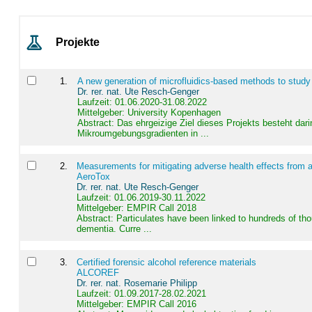
Projekte
1
.
A new generation of microfluidics-based methods to study
Dr. rer. nat. Ute Resch-Genger
Laufzeit: 01.06.2020-31.08.2022
Mittelgeber: University Kopenhagen
Abstract:
Das ehrgeizige Ziel dieses Projekts besteht dari
Mikroumgebungsgradienten in ...
2
.
Measurements for mitigating adverse health effects from a
AeroTox
Dr. rer. nat. Ute Resch-Genger
Laufzeit: 01.06.2019-30.11.2022
Mittelgeber: EMPIR Call 2018
Abstract:
Particulates have been linked to hundreds of th
dementia. Curre ...
3
.
Certified forensic alcohol reference materials
ALCOREF
Dr. rer. nat. Rosemarie Philipp
Laufzeit: 01.09.2017-28.02.2021
Mittelgeber: EMPIR Call 2016