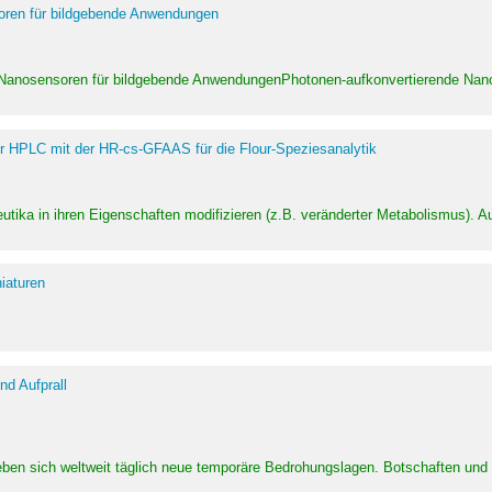
soren für bildgebende Anwendungen
 Nanosensoren für bildgebende AnwendungenPhotonen-aufkonvertierende Nanom
er HPLC mit der HR-cs-GFAAS für die Flour-Speziesanalytik
utika in ihren Eigenschaften modifizieren (z.B. veränderter Metabolismus). A
iaturen
d Aufprall
eben sich weltweit täglich neue temporäre Bedrohungslagen. Botschaften un