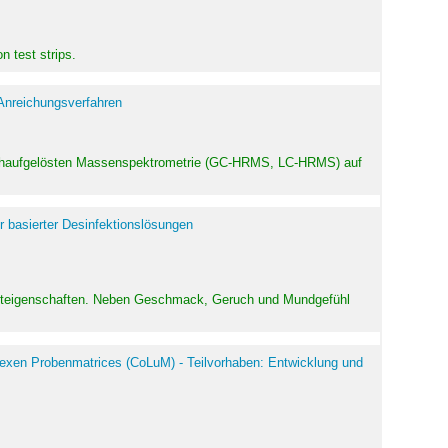
 test strips.
 Anreichungsverfahren
hochaufgelösten Massenspektrometrie (GC-HRMS, LC-HRMS) auf
r basierter Desinfektionslösungen
odukteigenschaften. Neben Geschmack, Geruch und Mundgefühl
exen Probenmatrices (CoLuM) - Teilvorhaben: Entwicklung und