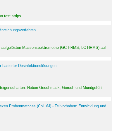
 test strips.
 Anreichungsverfahren
hochaufgelösten Massenspektrometrie (GC-HRMS, LC-HRMS) auf
r basierter Desinfektionslösungen
odukteigenschaften. Neben Geschmack, Geruch und Mundgefühl
exen Probenmatrices (CoLuM) - Teilvorhaben: Entwicklung und