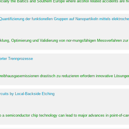
pecially the Baltics and Southern Europe where alcohol related accidents are 
ntifizierung der funktionellen Gruppen auf Nanopartikeln mittels elektroche
klung, Optimierung und Validierung von nor-mungsfähigen Messverfahren zur
erter Trennprozesse
Treibhausgasemissionen drastisch zu reduzieren erfordern innovative Lösungen,
rcuits by Local-Backside Etching
to a semiconductor chip technology can lead to major advances in point-of-car