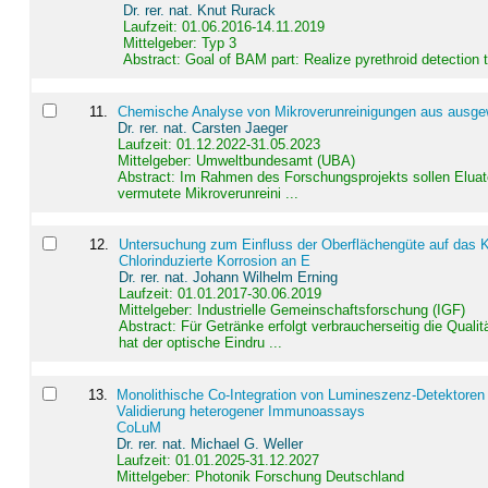
Dr. rer. nat. Knut Rurack
Laufzeit: 01.06.2016-14.11.2019
Mittelgeber: Typ 3
Abstract:
Goal of BAM part: Realize pyrethroid detection
11
.
Chemische Analyse von Mikroverunreinigungen aus ausgewä
Dr. rer. nat. Carsten Jaeger
Laufzeit: 01.12.2022-31.05.2023
Mittelgeber: Umweltbundesamt (UBA)
Abstract:
Im Rahmen des Forschungsprojekts sollen Elua
vermutete Mikroverunreini ...
12
.
Untersuchung zum Einfluss der Oberflächengüte auf das Ko
Chlorinduzierte Korrosion an E
Dr. rer. nat. Johann Wilhelm Erning
Laufzeit: 01.01.2017-30.06.2019
Mittelgeber: Industrielle Gemeinschaftsforschung (IGF)
Abstract:
Für Getränke erfolgt verbraucherseitig die Qu
hat der optische Eindru ...
13
.
Monolithische Co-Integration von Lumineszenz-Detektoren
Validierung heterogener Immunoassays
CoLuM
Dr. rer. nat. Michael G. Weller
Laufzeit: 01.01.2025-31.12.2027
Mittelgeber: Photonik Forschung Deutschland