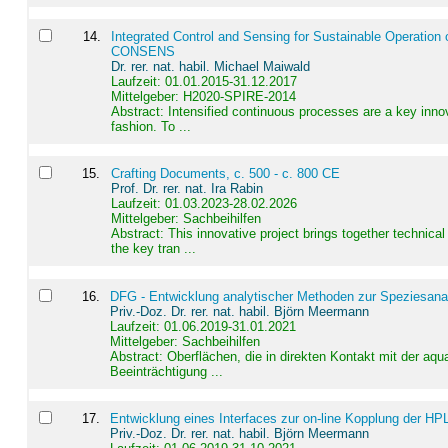
14
.
Integrated Control and Sensing for Sustainable Operation 
CONSENS
Dr. rer. nat. habil. Michael Maiwald
Laufzeit: 01.01.2015-31.12.2017
Mittelgeber: H2020-SPIRE-2014
Abstract:
Intensified continuous processes are a key innov
fashion. To ...
15
.
Crafting Documents, c. 500 - c. 800 CE
Prof. Dr. rer. nat. Ira Rabin
Laufzeit: 01.03.2023-28.02.2026
Mittelgeber: Sachbeihilfen
Abstract:
This innovative project brings together technica
the key tran ...
16
.
DFG - Entwicklung analytischer Methoden zur Speziesanal
Priv.-Doz. Dr. rer. nat. habil. Björn Meermann
Laufzeit: 01.06.2019-31.01.2021
Mittelgeber: Sachbeihilfen
Abstract:
Oberflächen, die in direkten Kontakt mit der aq
Beeinträchtigung ...
17
.
Entwicklung eines Interfaces zur on-line Kopplung der HP
Priv.-Doz. Dr. rer. nat. habil. Björn Meermann