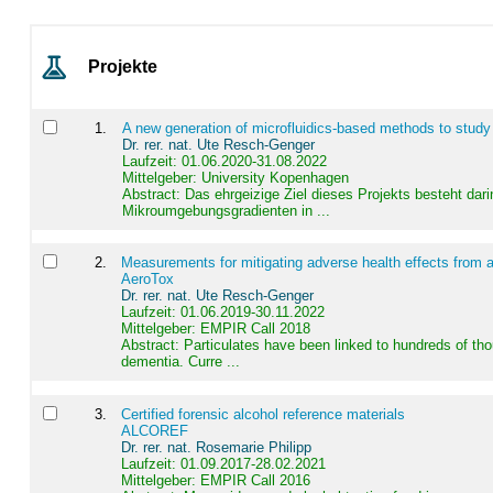
Projekte
1
.
A new generation of microfluidics-based methods to study
Dr. rer. nat. Ute Resch-Genger
Laufzeit: 01.06.2020-31.08.2022
Mittelgeber: University Kopenhagen
Abstract:
Das ehrgeizige Ziel dieses Projekts besteht dari
Mikroumgebungsgradienten in ...
2
.
Measurements for mitigating adverse health effects from a
AeroTox
Dr. rer. nat. Ute Resch-Genger
Laufzeit: 01.06.2019-30.11.2022
Mittelgeber: EMPIR Call 2018
Abstract:
Particulates have been linked to hundreds of th
dementia. Curre ...
3
.
Certified forensic alcohol reference materials
ALCOREF
Dr. rer. nat. Rosemarie Philipp
Laufzeit: 01.09.2017-28.02.2021
Mittelgeber: EMPIR Call 2016