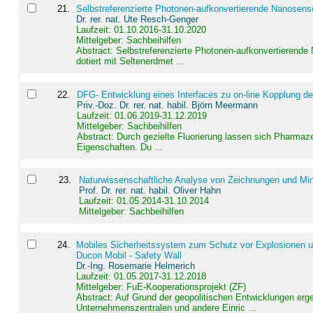
21
.
Selbstreferenzierte Photonen-aufkonvertierende Nanosen
Dr. rer. nat. Ute Resch-Genger
Laufzeit: 01.10.2016-31.10.2020
Mittelgeber: Sachbeihilfen
Abstract:
Selbstreferenzierte Photonen-aufkonvertierende
dotiert mit Seltenerdmet ...
22
.
DFG- Entwicklung eines Interfaces zu on-line Kopplung d
Priv.-Doz. Dr. rer. nat. habil. Björn Meermann
Laufzeit: 01.06.2019-31.12.2019
Mittelgeber: Sachbeihilfen
Abstract:
Durch gezielte Fluorierung lassen sich Pharmaze
Eigenschaften. Du ...
23
.
Naturwissenschaftliche Analyse von Zeichnungen und Min
Prof. Dr. rer. nat. habil. Oliver Hahn
Laufzeit: 01.05.2014-31.10.2014
Mittelgeber: Sachbeihilfen
24
.
Mobiles Sicherheitssystem zum Schutz vor Explosionen un
Ducon Mobil - Safety Wall
Dr.-Ing. Rosemarie Helmerich
Laufzeit: 01.05.2017-31.12.2018
Mittelgeber: FuE-Kooperationsprojekt (ZF)
Abstract:
Auf Grund der geopolitischen Entwicklungen erg
Unternehmenszentralen und andere Einric ...