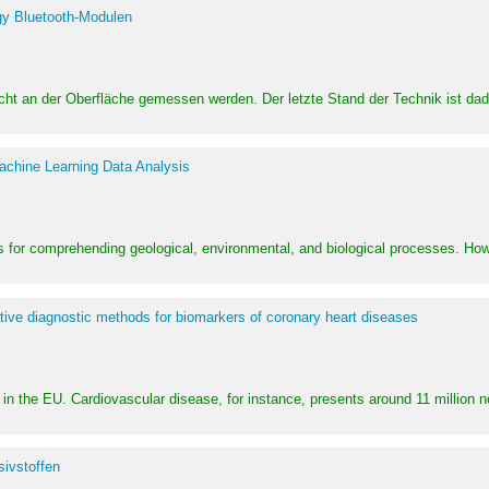
y Bluetooth-Modulen
dicht an der Oberfläche gemessen werden. Der letzte Stand der Technik ist d
achine Learning Data Analysis
 for comprehending geological, environmental, and biological processes. How
ative diagnostic methods for biomarkers of coronary heart diseases
in the EU. Cardiovascular disease, for instance, presents around 11 million n
ivstoffen