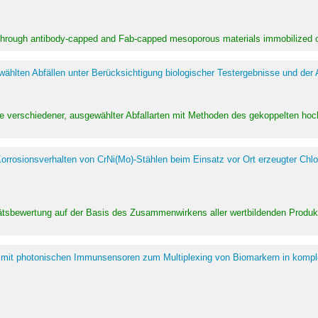
 through antibody-capped and Fab-capped mesoporous materials immobilized on
hlten Abfällen unter Berücksichtigung biologischer Testergebnisse und der
te verschiedener, ausgewählter Abfallarten mit Methoden des gekoppelten 
rrosionsverhalten von CrNi(Mo)-Stählen beim Einsatz vor Ort erzeugter Chlo
alitätsbewertung auf der Basis des Zusammenwirkens aller wertbildenden Pr
 mit photonischen Immunsensoren zum Multiplexing von Biomarkern in kompl