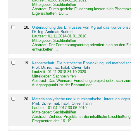
Laufzeit: 01.06.2019-31.10.2021
Mittelgeber: Sachbeihilfen
Abstract:
Durch gezielte Fluorierung lassen sich Pharmaze
Eigenschaften. Du ...
18
.
Untersuchung des Einflusses von Mg auf das Korrosionsver
Dr.-Ing. Andreas Burkert
Laufzeit: 01.11.2014-01.01.2016
Mittelgeber: Sachbeihilfen
Abstract:
Der Fortsetzungsantrag orientiert sich an den Z
entwickelten ...
19
.
Kennerschaft. Die historische Entwicklung und methodisc
Prof. Dr. rer. nat. habil. Oliver Hahn
Laufzeit: 01.11.2018-31.10.2020
Mittelgeber: Sachbeihilfen
Abstract:
Das Weimarer Forschungsprojekt setzt sich zum 
Ausgangspunkt ist der Bestand der ...
20
.
Materialanalytische und kulturhistorische Untersuchungen 
Prof. Dr. rer. nat. habil. Oliver Hahn
Laufzeit: 01.04.2017-30.06.2019
Mittelgeber: Sachbeihilfen
Abstract:
Ziel des Projekts ist die inhaltliche Erschließ
Fragmenten des 16.-19. ...