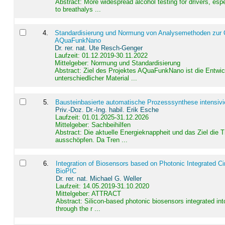
Abstract:
More widespread alcohol testing for drivers, es
to breathalys ...
4
.
Standardisierung und Normung von Analysemethoden zur Qua
AQuaFunkNano
Dr. rer. nat. Ute Resch-Genger
Laufzeit: 01.12.2019-30.11.2022
Mittelgeber: Normung und Standardisierung
Abstract:
Ziel des Projektes AQuaFunkNano ist die Entwic
unterschiedlicher Material ...
5
.
Bausteinbasierte automatische Prozesssynthese intensivi
Priv.-Doz. Dr.-Ing. habil. Erik Esche
Laufzeit: 01.01.2025-31.12.2026
Mittelgeber: Sachbeihilfen
Abstract:
Die aktuelle Energieknappheit und das Ziel die 
ausschöpfen. Da Tren ...
6
.
Integration of Biosensors based on Photonic Integrated Ci
BioPIC
Dr. rer. nat. Michael G. Weller
Laufzeit: 14.05.2019-31.10.2020
Mittelgeber: ATTRACT
Abstract:
Silicon-based photonic biosensors integrated in
through the r ...