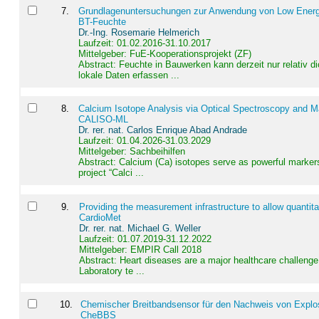
7
.
Grundlagenuntersuchungen zur Anwendung von Low Energ
BT-Feuchte
Dr.-Ing. Rosemarie Helmerich
Laufzeit: 01.02.2016-31.10.2017
Mittelgeber: FuE-Kooperationsprojekt (ZF)
Abstract:
Feuchte in Bauwerken kann derzeit nur relativ 
lokale Daten erfassen ...
8
.
Calcium Isotope Analysis via Optical Spectroscopy and M
CALISO-ML
Dr. rer. nat. Carlos Enrique Abad Andrade
Laufzeit: 01.04.2026-31.03.2029
Mittelgeber: Sachbeihilfen
Abstract:
Calcium (Ca) isotopes serve as powerful markers
project “Calci ...
9
.
Providing the measurement infrastructure to allow quantit
CardioMet
Dr. rer. nat. Michael G. Weller
Laufzeit: 01.07.2019-31.12.2022
Mittelgeber: EMPIR Call 2018
Abstract:
Heart diseases are a major healthcare challenge 
Laboratory te ...
10
.
Chemischer Breitbandsensor für den Nachweis von Explos
CheBBS