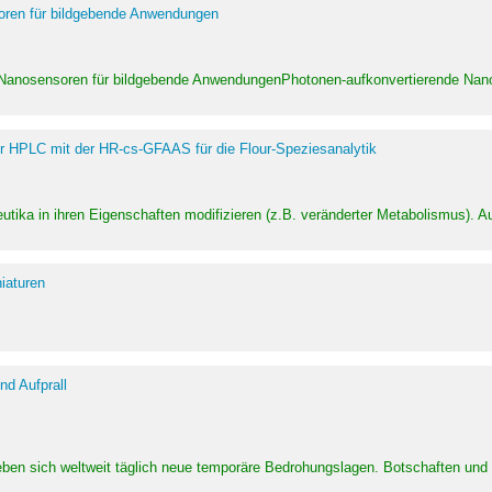
soren für bildgebende Anwendungen
 Nanosensoren für bildgebende AnwendungenPhotonen-aufkonvertierende Nanom
er HPLC mit der HR-cs-GFAAS für die Flour-Speziesanalytik
utika in ihren Eigenschaften modifizieren (z.B. veränderter Metabolismus). A
iaturen
d Aufprall
eben sich weltweit täglich neue temporäre Bedrohungslagen. Botschaften un