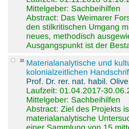
Mittelgeber: Sachbeihilfen
Abstract:
Das Weimarer Forsc
den stilkritischen Umgang m
neues, methodisch ausgewi
Ausgangspunkt ist der Besta
20
.
Materialanalytische und kul
kolonialzeitlichen Handschri
Prof. Dr. rer. nat. habil. Oli
Laufzeit: 01.04.2017-30.06
Mittelgeber: Sachbeihilfen
Abstract:
Ziel des Projekts i
materialanalytische Unters
einer Sammlung von 15 mitt