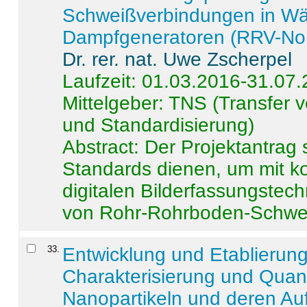
Schweißverbindungen in W
Dampfgeneratoren (RRV-No
Dr. rer. nat. Uwe Zscherpel
Laufzeit: 01.03.2016-31.07
Mittelgeber: TNS (Transfer
und Standardisierung)
Abstract:
Der Projektantrag 
Standards dienen, um mit k
digitalen Bilderfassungstec
von Rohr-Rohrboden-Schwei
33
.
Entwicklung und Etablierun
Charakterisierung und Quant
Nanopartikeln und deren Au