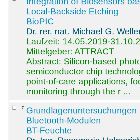
Integration of Biosensors ba
Local-Backside Etching
BioPIC
Dr. rer. nat. Michael G. Welle
Laufzeit: 14.05.2019-31.10.
Mittelgeber: ATTRACT
Abstract:
Silicon-based photo
semiconductor chip technolo
point-of-care applications, f
monitoring through the r ...
7
.
Grundlagenuntersuchungen 
Bluetooth-Modulen
BT-Feuchte