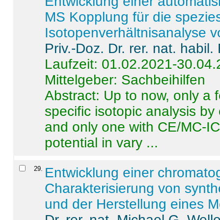
Entwicklung einer automatisi
MS Kopplung für die spezies
Isotopenverhältnisanalyse 
Priv.-Doz. Dr. rer. nat. habi
Laufzeit: 01.02.2021-30.04
Mittelgeber: Sachbeihilfen
Abstract:
Up to now, only a 
specific isotopic analysis 
and only one with CE/MC-ICP
potential in vary ...
29
.
Entwicklung einer chromat
Charakterisierung von synt
und der Herstellung eines M
Dr. rer. nat. Michael G. Welle