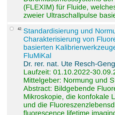
(FLEXIM) für Fluide, welche
zweier Ultraschallpulse basie
42
.
Standardisierung und Norm
Charakterisierung von Fluo
basierten Kalibrierwerkzeug
FluMiKal
Dr. rer. nat. Ute Resch-Gen
Laufzeit: 01.10.2022-30.09
Mittelgeber: Normung und S
Abstract:
Bildgebende Fluore
Mikroskopie, die konfokale
und die Fluoreszenzlebensd
fluorescence lifetime imaging