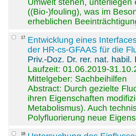
Umwelt stehen, unterliege
((Bio-)fouling), was im Beson
erheblichen Beeinträchtigung
17
.
Entwicklung eines Interface
der HR-cs-GFAAS für die Flu
Priv.-Doz. Dr. rer. nat. habi
Laufzeit: 01.06.2019-31.10
Mittelgeber: Sachbeihilfen
Abstract:
Durch gezielte Flu
ihren Eigenschaften modifizi
Metabolismus). Auch techni
Polyfluorierung neue Eigensc
18
.