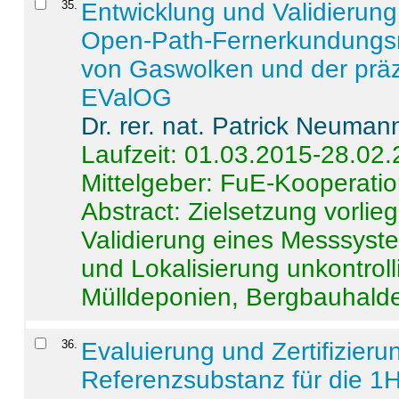
35
.
Entwicklung und Validierung 
Open-Path-Fernerkundungsm
von Gaswolken und der präz
EValOG
Dr. rer. nat. Patrick Neuman
Laufzeit: 01.03.2015-28.02
Mittelgeber: FuE-Kooperatio
Abstract:
Zielsetzung vorlie
Validierung eines Messsyst
und Lokalisierung unkontrol
Mülldeponien, Bergbauhalde
36
.
Evaluierung und Zertifizier
Referenzsubstanz für die 