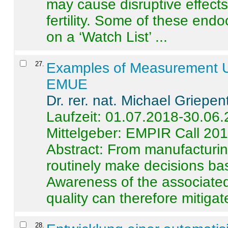
may cause disruptive effects
fertility. Some of these end
on a ‘Watch List’ ...
27
.
Examples of Measurement Un
EMUE
Dr. rer. nat. Michael Griepen
Laufzeit: 01.07.2018-30.06
Mittelgeber: EMPIR Call 20
Abstract:
From manufacturing
routinely make decisions b
Awareness of the associated
quality can therefore mitigate 
28
.