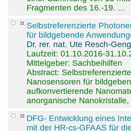
Fragmenten des 16.-19. ...
21
.
Selbstreferenzierte Photon
für bildgebende Anwendun
Dr. rer. nat. Ute Resch-Gen
Laufzeit: 01.10.2016-31.10
Mittelgeber: Sachbeihilfen
Abstract:
Selbstreferenzier
Nanosensoren für bildgeb
aufkonvertierende Nanomate
anorganische Nanokristalle, 
22
.
DFG- Entwicklung eines Int
mit der HR-cs-GFAAS für die