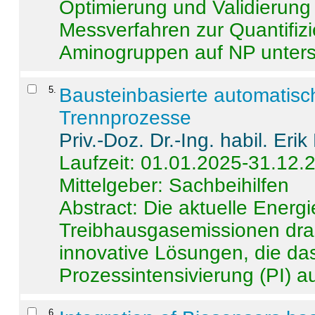
Optimierung und Validierun
Messverfahren zur Quantifiz
Aminogruppen auf NP untersch
5
.
Bausteinbasierte automatisc
Trennprozesse
Priv.-Doz. Dr.-Ing. habil. Eri
Laufzeit: 01.01.2025-31.12.
Mittelgeber: Sachbeihilfen
Abstract:
Die aktuelle Energi
Treibhausgasemissionen dras
innovative Lösungen, die das
Prozessintensivierung (PI) a
6
.