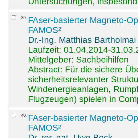
Untersuchungen, insbesonde
39
.
FAser-basierter Magneto-Op
FAMOS²
Dr.-Ing. Matthias Bartholmai
Laufzeit: 01.04.2014-31.03
Mittelgeber: Sachbeihilfen
Abstract:
Für die sichere Ü
sicherheitsrelevanter Strukt
Windenergieanlagen, Rumpf-
Flugzeugen) spielen in Compo
40
.
FAser-basierter Magneto-Op
FAMOS²
Dr. rer. nat. Uwe Beck