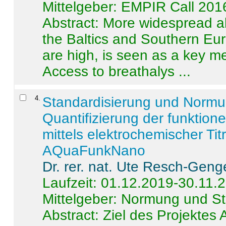
Mittelgeber: EMPIR Call 201
Abstract:
More widespread alc
the Baltics and Southern Eur
are high, is seen as a key m
Access to breathalys ...
4
.
Standardisierung und Norm
Quantifizierung der funktion
mittels elektrochemischer Ti
AQuaFunkNano
Dr. rer. nat. Ute Resch-Geng
Laufzeit: 01.12.2019-30.11.
Mittelgeber: Normung und St
Abstract:
Ziel des Projektes