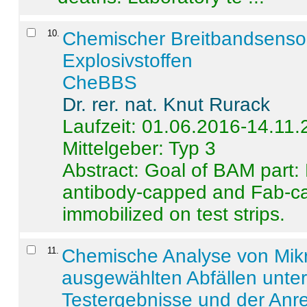
10
.
Chemischer Breitbandsenso
Explosivstoffen
CheBBS
Dr. rer. nat. Knut Rurack
Laufzeit: 01.06.2016-14.11
Mittelgeber: Typ 3
Abstract:
Goal of BAM part: 
antibody-capped and Fab-c
immobilized on test strips.
11
.
Chemische Analyse von Mik
ausgewählten Abfällen unter
Testergebnisse und der Anr