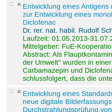
31
.
Entwicklung eines Antigens
zur Entwicklung eines monok
Diclofenac
Dr. rer. nat. habil. Rudolf S
Laufzeit: 01.05.2013-31.07
Mittelgeber: FuE-Kooperatio
Abstract:
Als Flauptkontamin
der Umwelt" wurden in ein
Carbamazepin und Diclofena
schlussfolgert, dass die unter
32
.
Entwicklung eines Standards
neue digitale Bilderfassungs
Durchstrahlungsprüfung vo