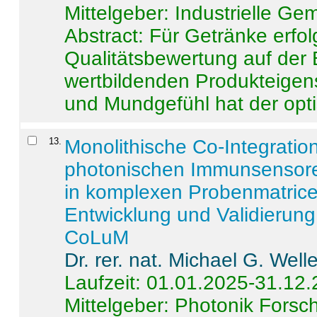
Mittelgeber: Industrielle G
Abstract:
Für Getränke erfol
Qualitätsbewertung auf der
wertbildenden Produkteige
und Mundgefühl hat der opti
13
.
Monolithische Co-Integrati
photonischen Immunsensore
in komplexen Probenmatrice
Entwicklung und Validieru
CoLuM
Dr. rer. nat. Michael G. Welle
Laufzeit: 01.01.2025-31.12
Mittelgeber: Photonik Fors