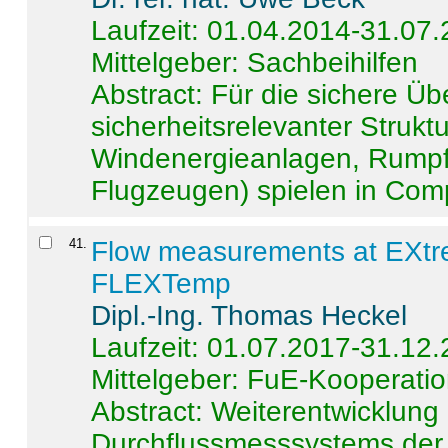
Laufzeit: 01.04.2014-31.07
Mittelgeber: Sachbeihilfen
Abstract:
Für die sichere Ü
sicherheitsrelevanter Strukt
Windenergieanlagen, Rumpf-
Flugzeugen) spielen in Compo
41
.
Flow measurements at EXtr
FLEXTemp
Dipl.-Ing. Thomas Heckel
Laufzeit: 01.07.2017-31.12
Mittelgeber: FuE-Kooperatio
Abstract:
Weiterentwicklun
Durchflussmesssystems der 