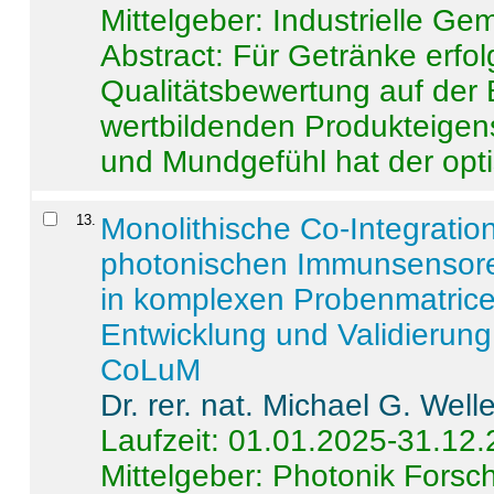
Mittelgeber: Industrielle G
Abstract:
Für Getränke erfol
Qualitätsbewertung auf der
wertbildenden Produkteige
und Mundgefühl hat der opti
13
.
Monolithische Co-Integrati
photonischen Immunsensore
in komplexen Probenmatrice
Entwicklung und Validieru
CoLuM
Dr. rer. nat. Michael G. Welle
Laufzeit: 01.01.2025-31.12
Mittelgeber: Photonik Fors