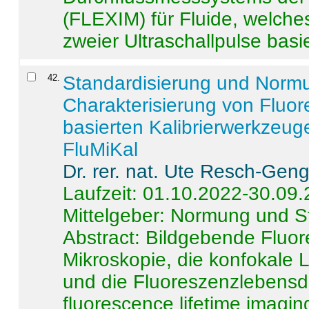
(FLEXIM) für Fluide, welche
zweier Ultraschallpulse basie
42
.
Standardisierung und Norm
Charakterisierung von Fluo
basierten Kalibrierwerkzeug
FluMiKal
Dr. rer. nat. Ute Resch-Gen
Laufzeit: 01.10.2022-30.09
Mittelgeber: Normung und S
Abstract:
Bildgebende Fluore
Mikroskopie, die konfokale
und die Fluoreszenzlebensd
fluorescence lifetime imaging