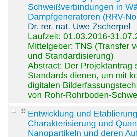
Schweißverbindungen in W
Dampfgeneratoren (RRV-No
Dr. rer. nat. Uwe Zscherpel
Laufzeit: 01.03.2016-31.07
Mittelgeber: TNS (Transfer
und Standardisierung)
Abstract:
Der Projektantrag 
Standards dienen, um mit k
digitalen Bilderfassungstec
von Rohr-Rohrboden-Schwei
33
.
Entwicklung und Etablierun
Charakterisierung und Quant
Nanopartikeln und deren Au