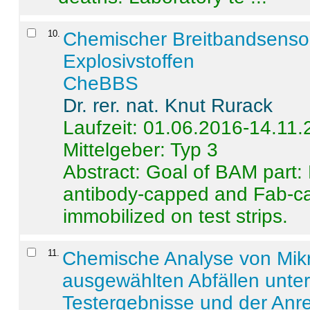
10
.
Chemischer Breitbandsenso
Explosivstoffen
CheBBS
Dr. rer. nat. Knut Rurack
Laufzeit: 01.06.2016-14.11
Mittelgeber: Typ 3
Abstract:
Goal of BAM part: 
antibody-capped and Fab-c
immobilized on test strips.
11
.
Chemische Analyse von Mik
ausgewählten Abfällen unter
Testergebnisse und der Anr