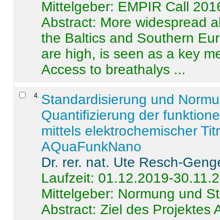
Mittelgeber: EMPIR Call 201
Abstract:
More widespread alc
the Baltics and Southern Eur
are high, is seen as a key m
Access to breathalys ...
4
.
Standardisierung und Norm
Quantifizierung der funktion
mittels elektrochemischer Ti
AQuaFunkNano
Dr. rer. nat. Ute Resch-Geng
Laufzeit: 01.12.2019-30.11.
Mittelgeber: Normung und St
Abstract:
Ziel des Projektes