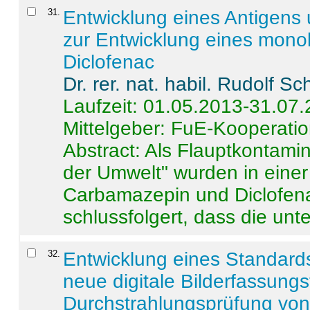
31
.
Entwicklung eines Antigens
zur Entwicklung eines monok
Diclofenac
Dr. rer. nat. habil. Rudolf S
Laufzeit: 01.05.2013-31.07
Mittelgeber: FuE-Kooperatio
Abstract:
Als Flauptkontamin
der Umwelt" wurden in ein
Carbamazepin und Diclofena
schlussfolgert, dass die unter
32
.
Entwicklung eines Standards
neue digitale Bilderfassungs
Durchstrahlungsprüfung vo