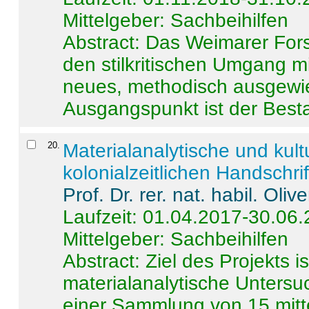
Mittelgeber: Sachbeihilfen
Abstract:
Das Weimarer Forsc
den stilkritischen Umgang m
neues, methodisch ausgewi
Ausgangspunkt ist der Besta
20
.
Materialanalytische und kul
kolonialzeitlichen Handschri
Prof. Dr. rer. nat. habil. Oli
Laufzeit: 01.04.2017-30.06
Mittelgeber: Sachbeihilfen
Abstract:
Ziel des Projekts i
materialanalytische Unters
einer Sammlung von 15 mitt