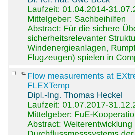
Laufzeit: 01.04.2014-31.07
Mittelgeber: Sachbeihilfen
Abstract:
Für die sichere Ü
sicherheitsrelevanter Strukt
Windenergieanlagen, Rumpf-
Flugzeugen) spielen in Compo
41
.
Flow measurements at EXtr
FLEXTemp
Dipl.-Ing. Thomas Heckel
Laufzeit: 01.07.2017-31.12
Mittelgeber: FuE-Kooperatio
Abstract:
Weiterentwicklun
Durchflussmesssystems der 