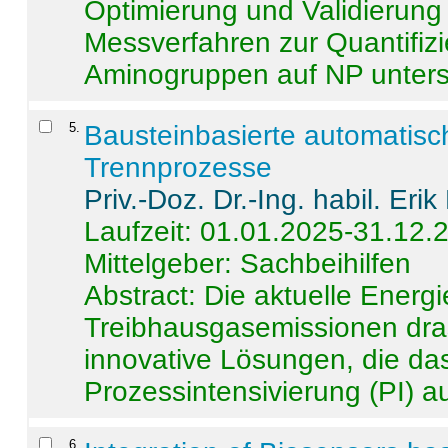
Optimierung und Validierun
Messverfahren zur Quantifiz
Aminogruppen auf NP untersch
5
.
Bausteinbasierte automatisc
Trennprozesse
Priv.-Doz. Dr.-Ing. habil. Eri
Laufzeit: 01.01.2025-31.12.
Mittelgeber: Sachbeihilfen
Abstract:
Die aktuelle Energi
Treibhausgasemissionen dras
innovative Lösungen, die das
Prozessintensivierung (PI) a
6
.