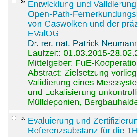
35
.
Entwicklung und Validierung 
Open-Path-Fernerkundungsm
von Gaswolken und der präz
EValOG
Dr. rer. nat. Patrick Neuman
Laufzeit: 01.03.2015-28.02
Mittelgeber: FuE-Kooperatio
Abstract:
Zielsetzung vorlie
Validierung eines Messsyst
und Lokalisierung unkontrol
Mülldeponien, Bergbauhalde
36
.
Evaluierung und Zertifizier
Referenzsubstanz für die 