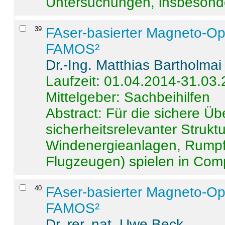
Untersuchungen, insbesonde
39
.
FAser-basierter Magneto-Op
FAMOS²
Dr.-Ing. Matthias Bartholmai
Laufzeit: 01.04.2014-31.03
Mittelgeber: Sachbeihilfen
Abstract:
Für die sichere Ü
sicherheitsrelevanter Strukt
Windenergieanlagen, Rumpf-
Flugzeugen) spielen in Compo
40
.
FAser-basierter Magneto-Op
FAMOS²
Dr. rer. nat. Uwe Beck