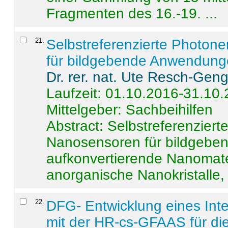
Fragmenten des 16.-19. ...
21
.
Selbstreferenzierte Photon
für bildgebende Anwendun
Dr. rer. nat. Ute Resch-Gen
Laufzeit: 01.10.2016-31.10
Mittelgeber: Sachbeihilfen
Abstract:
Selbstreferenzier
Nanosensoren für bildgeb
aufkonvertierende Nanomate
anorganische Nanokristalle, 
22
.
DFG- Entwicklung eines Int
mit der HR-cs-GFAAS für die