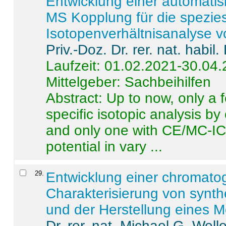
Entwicklung einer automatisi
MS Kopplung für die spezies
Isotopenverhältnisanalyse 
Priv.-Doz. Dr. rer. nat. habi
Laufzeit: 01.02.2021-30.04
Mittelgeber: Sachbeihilfen
Abstract:
Up to now, only a 
specific isotopic analysis 
and only one with CE/MC-ICP
potential in vary ...
29
.
Entwicklung einer chromat
Charakterisierung von synt
und der Herstellung eines M
Dr. rer. nat. Michael G. Welle