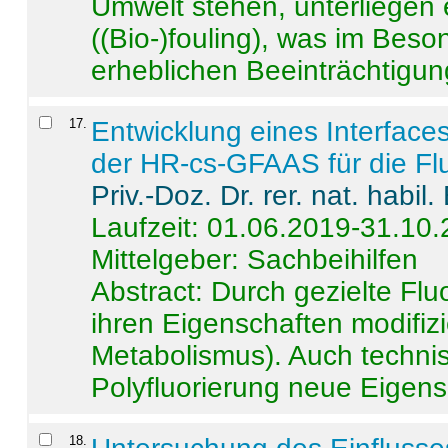
Umwelt stehen, unterliege
((Bio-)fouling), was im Beson
erheblichen Beeinträchtigung
17
.
Entwicklung eines Interface
der HR-cs-GFAAS für die Flu
Priv.-Doz. Dr. rer. nat. habi
Laufzeit: 01.06.2019-31.10
Mittelgeber: Sachbeihilfen
Abstract:
Durch gezielte Flu
ihren Eigenschaften modifizi
Metabolismus). Auch techni
Polyfluorierung neue Eigensc
18
.