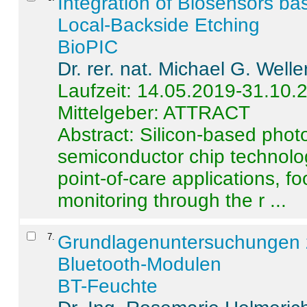
Integration of Biosensors ba
Local-Backside Etching
BioPIC
Dr. rer. nat. Michael G. Welle
Laufzeit: 14.05.2019-31.10.
Mittelgeber: ATTRACT
Abstract:
Silicon-based photo
semiconductor chip technolo
point-of-care applications, f
monitoring through the r ...
7
.
Grundlagenuntersuchungen 
Bluetooth-Modulen
BT-Feuchte