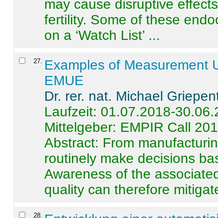
may cause disruptive effects
fertility. Some of these end
on a ‘Watch List’ ...
27
.
Examples of Measurement Un
EMUE
Dr. rer. nat. Michael Griepen
Laufzeit: 01.07.2018-30.06
Mittelgeber: EMPIR Call 20
Abstract:
From manufacturing
routinely make decisions b
Awareness of the associated
quality can therefore mitigate 
28
.