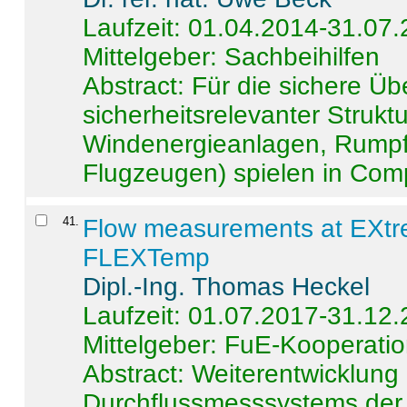
Laufzeit: 01.04.2014-31.07
Mittelgeber: Sachbeihilfen
Abstract:
Für die sichere Ü
sicherheitsrelevanter Strukt
Windenergieanlagen, Rumpf-
Flugzeugen) spielen in Compo
41
.
Flow measurements at EXtr
FLEXTemp
Dipl.-Ing. Thomas Heckel
Laufzeit: 01.07.2017-31.12
Mittelgeber: FuE-Kooperatio
Abstract:
Weiterentwicklun
Durchflussmesssystems der 