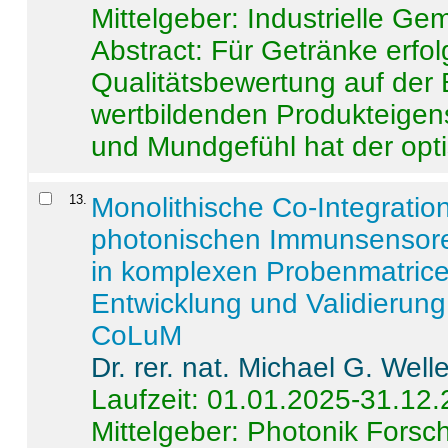
Mittelgeber: Industrielle G
Abstract:
Für Getränke erfol
Qualitätsbewertung auf der
wertbildenden Produkteige
und Mundgefühl hat der opti
13
.
Monolithische Co-Integrati
photonischen Immunsensore
in komplexen Probenmatrice
Entwicklung und Validieru
CoLuM
Dr. rer. nat. Michael G. Welle
Laufzeit: 01.01.2025-31.12
Mittelgeber: Photonik Fors