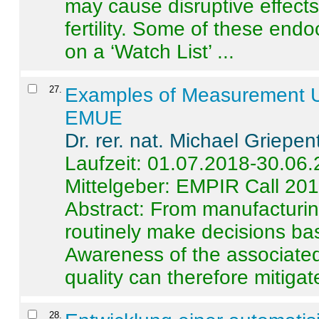
may cause disruptive effects
fertility. Some of these end
on a ‘Watch List’ ...
27
.
Examples of Measurement Un
EMUE
Dr. rer. nat. Michael Griepen
Laufzeit: 01.07.2018-30.06
Mittelgeber: EMPIR Call 20
Abstract:
From manufacturing
routinely make decisions b
Awareness of the associated
quality can therefore mitigate 
28
.