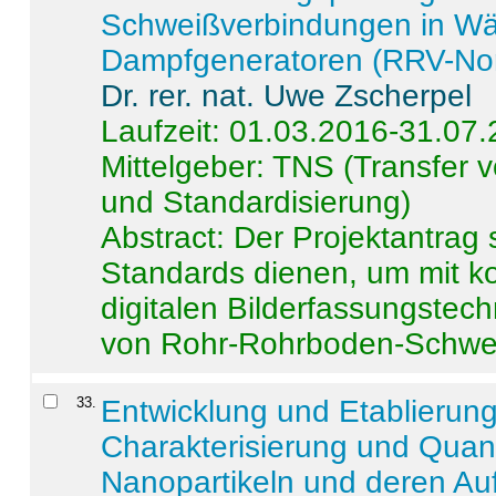
Schweißverbindungen in W
Dampfgeneratoren (RRV-No
Dr. rer. nat. Uwe Zscherpel
Laufzeit: 01.03.2016-31.07
Mittelgeber: TNS (Transfer
und Standardisierung)
Abstract:
Der Projektantrag 
Standards dienen, um mit k
digitalen Bilderfassungstec
von Rohr-Rohrboden-Schwei
33
.
Entwicklung und Etablierun
Charakterisierung und Quant
Nanopartikeln und deren Au