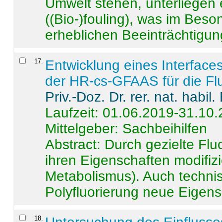
Umwelt stehen, unterliege
((Bio-)fouling), was im Beson
erheblichen Beeinträchtigung
17
.
Entwicklung eines Interface
der HR-cs-GFAAS für die Flu
Priv.-Doz. Dr. rer. nat. habi
Laufzeit: 01.06.2019-31.10
Mittelgeber: Sachbeihilfen
Abstract:
Durch gezielte Flu
ihren Eigenschaften modifizi
Metabolismus). Auch techni
Polyfluorierung neue Eigensc
18
.