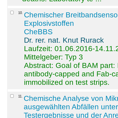
10
.
Chemischer Breitbandsenso
Explosivstoffen
CheBBS
Dr. rer. nat. Knut Rurack
Laufzeit: 01.06.2016-14.11
Mittelgeber: Typ 3
Abstract:
Goal of BAM part: 
antibody-capped and Fab-c
immobilized on test strips.
11
.
Chemische Analyse von Mik
ausgewählten Abfällen unter
Testergebnisse und der Anr