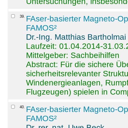
Untersuchungen, insbesonde
39
.
FAser-basierter Magneto-Op
FAMOS²
Dr.-Ing. Matthias Bartholmai
Laufzeit: 01.04.2014-31.03
Mittelgeber: Sachbeihilfen
Abstract:
Für die sichere Ü
sicherheitsrelevanter Strukt
Windenergieanlagen, Rumpf-
Flugzeugen) spielen in Compo
40
.
FAser-basierter Magneto-Op
FAMOS²
Dr. rer. nat. Uwe Beck