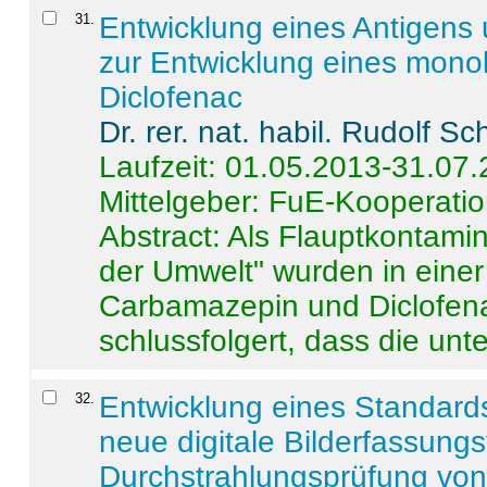
31
.
Entwicklung eines Antigens
zur Entwicklung eines monok
Diclofenac
Dr. rer. nat. habil. Rudolf S
Laufzeit: 01.05.2013-31.07
Mittelgeber: FuE-Kooperatio
Abstract:
Als Flauptkontamin
der Umwelt" wurden in ein
Carbamazepin und Diclofena
schlussfolgert, dass die unter
32
.
Entwicklung eines Standards
neue digitale Bilderfassungs
Durchstrahlungsprüfung vo