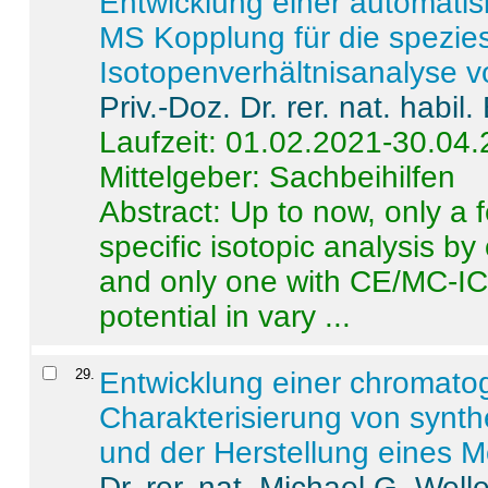
Entwicklung einer automatisi
MS Kopplung für die spezies
Isotopenverhältnisanalyse 
Priv.-Doz. Dr. rer. nat. habi
Laufzeit: 01.02.2021-30.04
Mittelgeber: Sachbeihilfen
Abstract:
Up to now, only a 
specific isotopic analysis 
and only one with CE/MC-ICP
potential in vary ...
29
.
Entwicklung einer chromat
Charakterisierung von synt
und der Herstellung eines M
Dr. rer. nat. Michael G. Welle