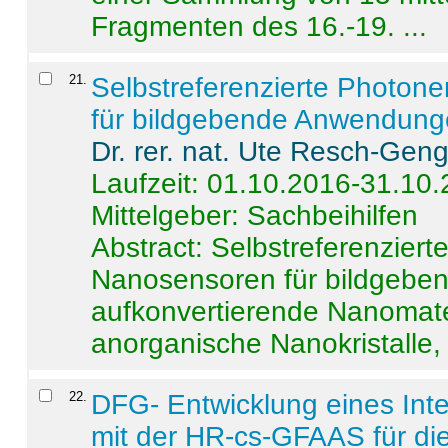
Fragmenten des 16.-19. ...
21
.
Selbstreferenzierte Photon
für bildgebende Anwendun
Dr. rer. nat. Ute Resch-Gen
Laufzeit: 01.10.2016-31.10
Mittelgeber: Sachbeihilfen
Abstract:
Selbstreferenzier
Nanosensoren für bildgeb
aufkonvertierende Nanomate
anorganische Nanokristalle, 
22
.
DFG- Entwicklung eines Int
mit der HR-cs-GFAAS für die