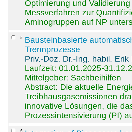
Optimierung und Validierun
Messverfahren zur Quantifiz
Aminogruppen auf NP untersch
5
.
Bausteinbasierte automatisc
Trennprozesse
Priv.-Doz. Dr.-Ing. habil. Eri
Laufzeit: 01.01.2025-31.12.
Mittelgeber: Sachbeihilfen
Abstract:
Die aktuelle Energi
Treibhausgasemissionen dras
innovative Lösungen, die das
Prozessintensivierung (PI) a
6
.