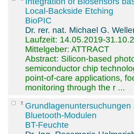
Integration of Biosensors ba
Local-Backside Etching
BioPIC
Dr. rer. nat. Michael G. Welle
Laufzeit: 14.05.2019-31.10.
Mittelgeber: ATTRACT
Abstract:
Silicon-based photo
semiconductor chip technolo
point-of-care applications, f
monitoring through the r ...
7
.
Grundlagenuntersuchungen 
Bluetooth-Modulen
BT-Feuchte