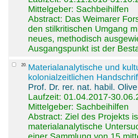
Mittelgeber: Sachbeihilfen
Abstract:
Das Weimarer Forsc
den stilkritischen Umgang m
neues, methodisch ausgewi
Ausgangspunkt ist der Besta
20
.
Materialanalytische und kul
kolonialzeitlichen Handschri
Prof. Dr. rer. nat. habil. Oli
Laufzeit: 01.04.2017-30.06
Mittelgeber: Sachbeihilfen
Abstract:
Ziel des Projekts i
materialanalytische Unters
einer Sammlung von 15 mitt