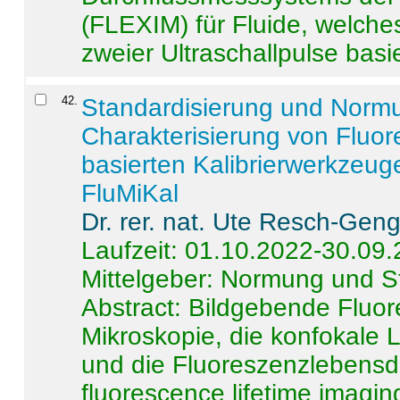
(FLEXIM) für Fluide, welche
zweier Ultraschallpulse basie
42
.
Standardisierung und Norm
Charakterisierung von Fluo
basierten Kalibrierwerkzeug
FluMiKal
Dr. rer. nat. Ute Resch-Gen
Laufzeit: 01.10.2022-30.09
Mittelgeber: Normung und S
Abstract:
Bildgebende Fluore
Mikroskopie, die konfokale
und die Fluoreszenzlebensd
fluorescence lifetime imaging