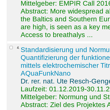
Mittelgeber: EMPIR Call 201
Abstract:
More widespread alc
the Baltics and Southern Eur
are high, is seen as a key m
Access to breathalys ...
4
.
Standardisierung und Norm
Quantifizierung der funktion
mittels elektrochemischer Ti
AQuaFunkNano
Dr. rer. nat. Ute Resch-Geng
Laufzeit: 01.12.2019-30.11.
Mittelgeber: Normung und St
Abstract:
Ziel des Projektes