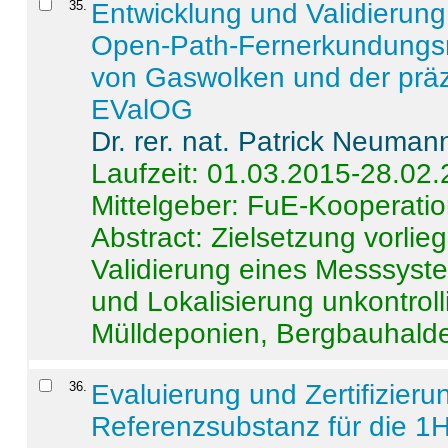
35
.
Entwicklung und Validierung 
Open-Path-Fernerkundungsm
von Gaswolken und der präz
EValOG
Dr. rer. nat. Patrick Neuman
Laufzeit: 01.03.2015-28.02
Mittelgeber: FuE-Kooperatio
Abstract:
Zielsetzung vorlie
Validierung eines Messsyst
und Lokalisierung unkontrol
Mülldeponien, Bergbauhalde
36
.
Evaluierung und Zertifizier
Referenzsubstanz für die 