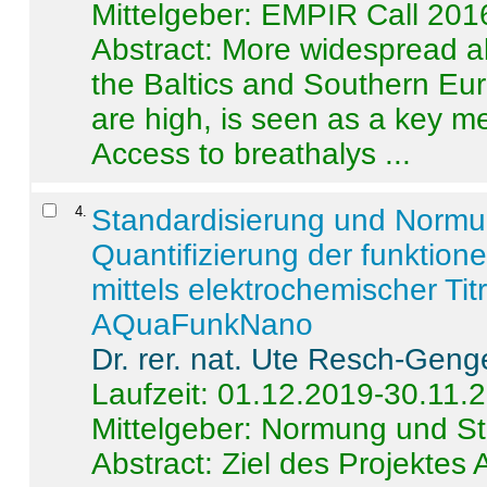
Mittelgeber: EMPIR Call 201
Abstract:
More widespread alc
the Baltics and Southern Eur
are high, is seen as a key m
Access to breathalys ...
4
.
Standardisierung und Norm
Quantifizierung der funktion
mittels elektrochemischer Ti
AQuaFunkNano
Dr. rer. nat. Ute Resch-Geng
Laufzeit: 01.12.2019-30.11.
Mittelgeber: Normung und St
Abstract:
Ziel des Projektes