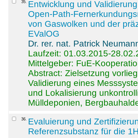
35
.
Entwicklung und Validierung 
Open-Path-Fernerkundungsm
von Gaswolken und der präz
EValOG
Dr. rer. nat. Patrick Neuman
Laufzeit: 01.03.2015-28.02
Mittelgeber: FuE-Kooperatio
Abstract:
Zielsetzung vorlie
Validierung eines Messsyst
und Lokalisierung unkontrol
Mülldeponien, Bergbauhalde
36
.
Evaluierung und Zertifizier
Referenzsubstanz für die 