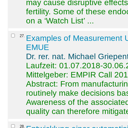
may cause disruptive effects
fertility. Some of these end
on a ‘Watch List’ ...
27
.
Examples of Measurement Un
EMUE
Dr. rer. nat. Michael Griepen
Laufzeit: 01.07.2018-30.06
Mittelgeber: EMPIR Call 20
Abstract:
From manufacturing
routinely make decisions b
Awareness of the associated
quality can therefore mitigate 
28
.