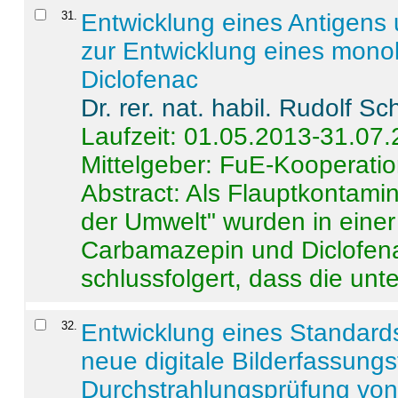
31
.
Entwicklung eines Antigens
zur Entwicklung eines monok
Diclofenac
Dr. rer. nat. habil. Rudolf S
Laufzeit: 01.05.2013-31.07
Mittelgeber: FuE-Kooperatio
Abstract:
Als Flauptkontamin
der Umwelt" wurden in ein
Carbamazepin und Diclofena
schlussfolgert, dass die unter
32
.
Entwicklung eines Standards
neue digitale Bilderfassungs
Durchstrahlungsprüfung vo