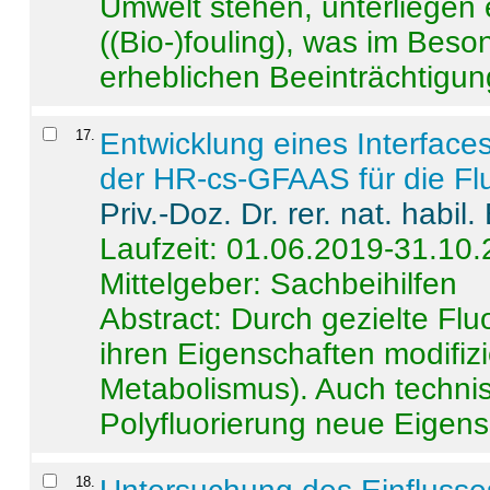
Umwelt stehen, unterliege
((Bio-)fouling), was im Beson
erheblichen Beeinträchtigung
17
.
Entwicklung eines Interface
der HR-cs-GFAAS für die Flu
Priv.-Doz. Dr. rer. nat. habi
Laufzeit: 01.06.2019-31.10
Mittelgeber: Sachbeihilfen
Abstract:
Durch gezielte Flu
ihren Eigenschaften modifizi
Metabolismus). Auch techni
Polyfluorierung neue Eigensc
18
.