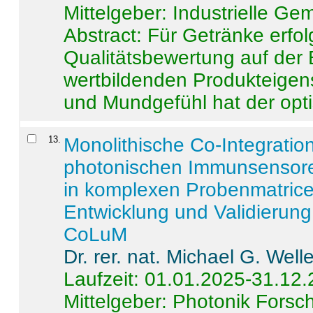
Mittelgeber: Industrielle G
Abstract:
Für Getränke erfol
Qualitätsbewertung auf der
wertbildenden Produkteige
und Mundgefühl hat der opti
13
.
Monolithische Co-Integrati
photonischen Immunsensore
in komplexen Probenmatrice
Entwicklung und Validieru
CoLuM
Dr. rer. nat. Michael G. Welle
Laufzeit: 01.01.2025-31.12
Mittelgeber: Photonik Fors