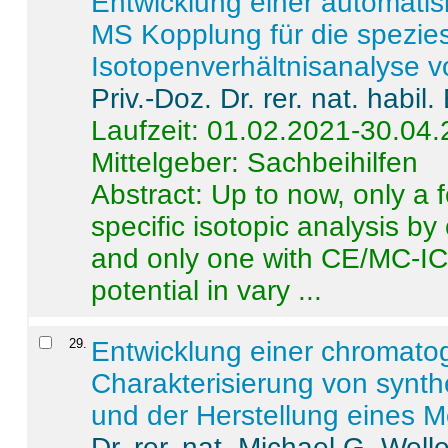
Entwicklung einer automatisi
MS Kopplung für die spezies
Isotopenverhältnisanalyse 
Priv.-Doz. Dr. rer. nat. habi
Laufzeit: 01.02.2021-30.04
Mittelgeber: Sachbeihilfen
Abstract:
Up to now, only a 
specific isotopic analysis 
and only one with CE/MC-ICP
potential in vary ...
29
.
Entwicklung einer chromat
Charakterisierung von synt
und der Herstellung eines M
Dr. rer. nat. Michael G. Welle