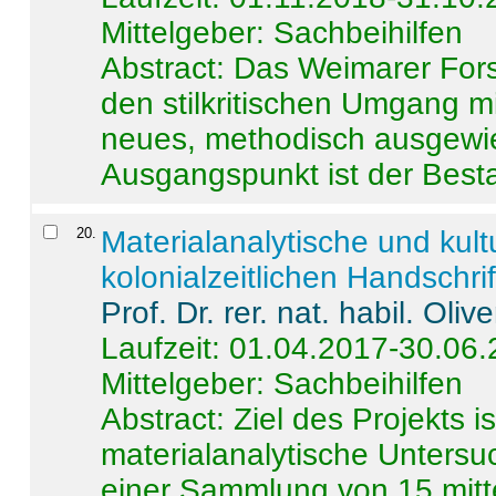
Mittelgeber: Sachbeihilfen
Abstract:
Das Weimarer Forsc
den stilkritischen Umgang m
neues, methodisch ausgewi
Ausgangspunkt ist der Besta
20
.
Materialanalytische und kul
kolonialzeitlichen Handschri
Prof. Dr. rer. nat. habil. Oli
Laufzeit: 01.04.2017-30.06
Mittelgeber: Sachbeihilfen
Abstract:
Ziel des Projekts i
materialanalytische Unters
einer Sammlung von 15 mitt