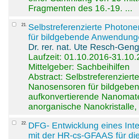
Fragmenten des 16.-19. ...
21
.
Selbstreferenzierte Photon
für bildgebende Anwendun
Dr. rer. nat. Ute Resch-Gen
Laufzeit: 01.10.2016-31.10
Mittelgeber: Sachbeihilfen
Abstract:
Selbstreferenzier
Nanosensoren für bildgeb
aufkonvertierende Nanomate
anorganische Nanokristalle, 
22
.
DFG- Entwicklung eines Int
mit der HR-cs-GFAAS für die