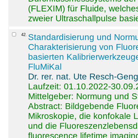
(FLEXIM) für Fluide, welche
zweier Ultraschallpulse basie
42
.
Standardisierung und Norm
Charakterisierung von Fluo
basierten Kalibrierwerkzeug
FluMiKal
Dr. rer. nat. Ute Resch-Gen
Laufzeit: 01.10.2022-30.09
Mittelgeber: Normung und S
Abstract:
Bildgebende Fluore
Mikroskopie, die konfokale
und die Fluoreszenzlebensd
fluorescence lifetime imaging