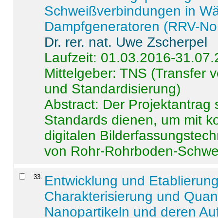
Schweißverbindungen in W
Dampfgeneratoren (RRV-No
Dr. rer. nat. Uwe Zscherpel
Laufzeit: 01.03.2016-31.07
Mittelgeber: TNS (Transfer
und Standardisierung)
Abstract:
Der Projektantrag 
Standards dienen, um mit k
digitalen Bilderfassungstec
von Rohr-Rohrboden-Schwei
33
.
Entwicklung und Etablierun
Charakterisierung und Quant
Nanopartikeln und deren Au