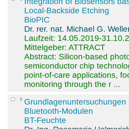
Integration of Biosensors ba
Local-Backside Etching
BioPIC
Dr. rer. nat. Michael G. Welle
Laufzeit: 14.05.2019-31.10.
Mittelgeber: ATTRACT
Abstract:
Silicon-based photo
semiconductor chip technolo
point-of-care applications, f
monitoring through the r ...
7
.
Grundlagenuntersuchungen 
Bluetooth-Modulen
BT-Feuchte