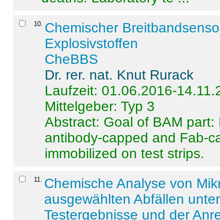
10
.
Chemischer Breitbandsenso
Explosivstoffen
CheBBS
Dr. rer. nat. Knut Rurack
Laufzeit: 01.06.2016-14.11
Mittelgeber: Typ 3
Abstract:
Goal of BAM part: 
antibody-capped and Fab-c
immobilized on test strips.
11
.
Chemische Analyse von Mik
ausgewählten Abfällen unter
Testergebnisse und der Anr