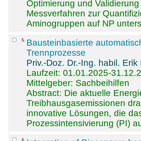
Optimierung und Validierun
Messverfahren zur Quantifiz
Aminogruppen auf NP untersch
5
.
Bausteinbasierte automatisc
Trennprozesse
Priv.-Doz. Dr.-Ing. habil. Eri
Laufzeit: 01.01.2025-31.12.
Mittelgeber: Sachbeihilfen
Abstract:
Die aktuelle Energi
Treibhausgasemissionen dras
innovative Lösungen, die das
Prozessintensivierung (PI) a
6
.