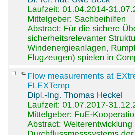
Laufzeit: 01.04.2014-31.07
Mittelgeber: Sachbeihilfen
Abstract:
Für die sichere Ü
sicherheitsrelevanter Strukt
Windenergieanlagen, Rumpf-
Flugzeugen) spielen in Compo
41
.
Flow measurements at EXtr
FLEXTemp
Dipl.-Ing. Thomas Heckel
Laufzeit: 01.07.2017-31.12
Mittelgeber: FuE-Kooperatio
Abstract:
Weiterentwicklun
Durchflussmesssystems der 