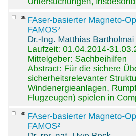
Untersuchungen, insbesonde
39
.
FAser-basierter Magneto-Op
FAMOS²
Dr.-Ing. Matthias Bartholmai
Laufzeit: 01.04.2014-31.03
Mittelgeber: Sachbeihilfen
Abstract:
Für die sichere Ü
sicherheitsrelevanter Strukt
Windenergieanlagen, Rumpf-
Flugzeugen) spielen in Compo
40
.
FAser-basierter Magneto-Op
FAMOS²
Dr. rer. nat. Uwe Beck