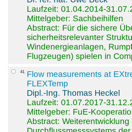
Laufzeit: 01.04.2014-31.07
Mittelgeber: Sachbeihilfen
Abstract:
Für die sichere Ü
sicherheitsrelevanter Strukt
Windenergieanlagen, Rumpf-
Flugzeugen) spielen in Compo
41
.
Flow measurements at EXtr
FLEXTemp
Dipl.-Ing. Thomas Heckel
Laufzeit: 01.07.2017-31.12
Mittelgeber: FuE-Kooperatio
Abstract:
Weiterentwicklun
Durchflussmesssystems der 