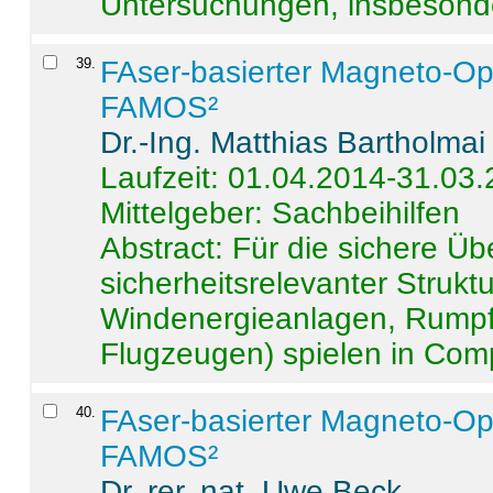
Untersuchungen, insbesonde
39
.
FAser-basierter Magneto-Op
FAMOS²
Dr.-Ing. Matthias Bartholmai
Laufzeit: 01.04.2014-31.03
Mittelgeber: Sachbeihilfen
Abstract:
Für die sichere Ü
sicherheitsrelevanter Strukt
Windenergieanlagen, Rumpf-
Flugzeugen) spielen in Compo
40
.
FAser-basierter Magneto-Op
FAMOS²
Dr. rer. nat. Uwe Beck