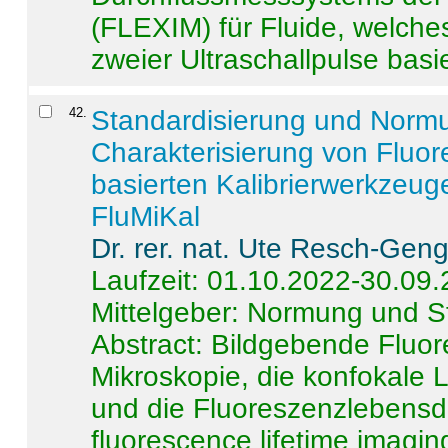
(FLEXIM) für Fluide, welche
zweier Ultraschallpulse basie
42
.
Standardisierung und Norm
Charakterisierung von Fluo
basierten Kalibrierwerkzeug
FluMiKal
Dr. rer. nat. Ute Resch-Gen
Laufzeit: 01.10.2022-30.09
Mittelgeber: Normung und S
Abstract:
Bildgebende Fluore
Mikroskopie, die konfokale
und die Fluoreszenzlebensd
fluorescence lifetime imaging