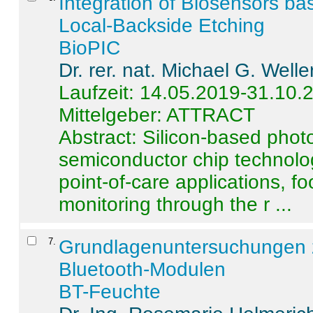
Integration of Biosensors ba
Local-Backside Etching
BioPIC
Dr. rer. nat. Michael G. Welle
Laufzeit: 14.05.2019-31.10.
Mittelgeber: ATTRACT
Abstract:
Silicon-based photo
semiconductor chip technolo
point-of-care applications, f
monitoring through the r ...
7
.
Grundlagenuntersuchungen 
Bluetooth-Modulen
BT-Feuchte