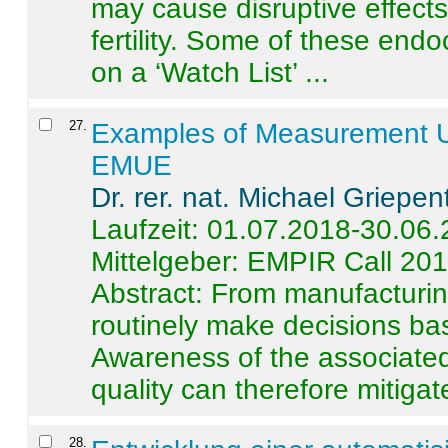
may cause disruptive effects
fertility. Some of these end
on a ‘Watch List’ ...
27
.
Examples of Measurement Un
EMUE
Dr. rer. nat. Michael Griepen
Laufzeit: 01.07.2018-30.06
Mittelgeber: EMPIR Call 20
Abstract:
From manufacturing
routinely make decisions b
Awareness of the associated
quality can therefore mitigate 
28
.