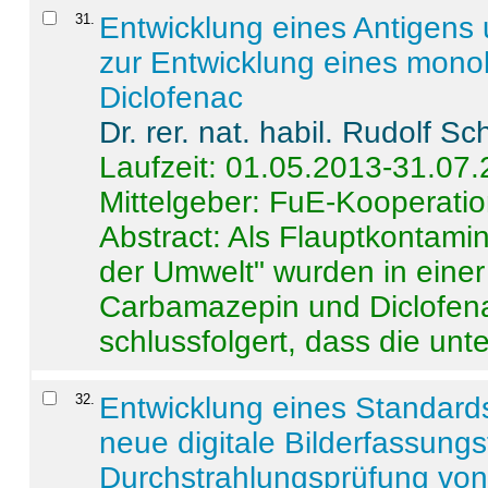
31
.
Entwicklung eines Antigens
zur Entwicklung eines monok
Diclofenac
Dr. rer. nat. habil. Rudolf S
Laufzeit: 01.05.2013-31.07
Mittelgeber: FuE-Kooperatio
Abstract:
Als Flauptkontamin
der Umwelt" wurden in ein
Carbamazepin und Diclofena
schlussfolgert, dass die unter
32
.
Entwicklung eines Standards
neue digitale Bilderfassungs
Durchstrahlungsprüfung vo