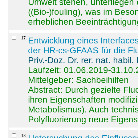
Umwelt stehen, unterliege
((Bio-)fouling), was im Beson
erheblichen Beeinträchtigung
17
.
Entwicklung eines Interface
der HR-cs-GFAAS für die Flu
Priv.-Doz. Dr. rer. nat. habi
Laufzeit: 01.06.2019-31.10
Mittelgeber: Sachbeihilfen
Abstract:
Durch gezielte Flu
ihren Eigenschaften modifizi
Metabolismus). Auch techni
Polyfluorierung neue Eigensc
18
.