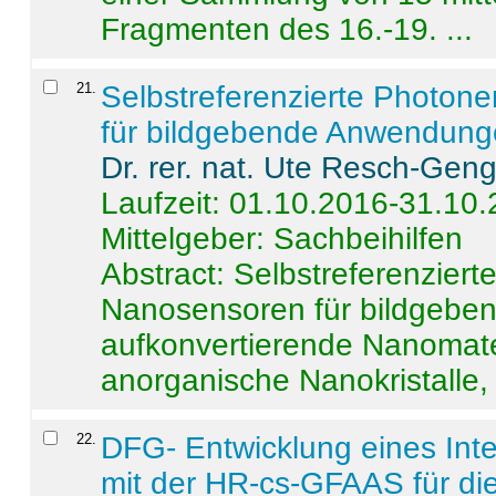
Fragmenten des 16.-19. ...
21
.
Selbstreferenzierte Photon
für bildgebende Anwendun
Dr. rer. nat. Ute Resch-Gen
Laufzeit: 01.10.2016-31.10
Mittelgeber: Sachbeihilfen
Abstract:
Selbstreferenzier
Nanosensoren für bildgeb
aufkonvertierende Nanomate
anorganische Nanokristalle, 
22
.
DFG- Entwicklung eines Int
mit der HR-cs-GFAAS für die