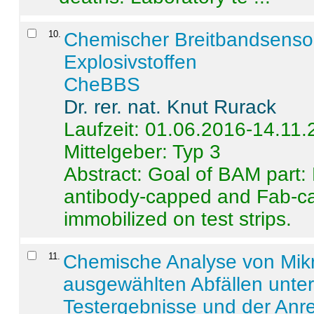
10
.
Chemischer Breitbandsenso
Explosivstoffen
CheBBS
Dr. rer. nat. Knut Rurack
Laufzeit: 01.06.2016-14.11
Mittelgeber: Typ 3
Abstract:
Goal of BAM part: 
antibody-capped and Fab-c
immobilized on test strips.
11
.
Chemische Analyse von Mik
ausgewählten Abfällen unter
Testergebnisse und der Anr