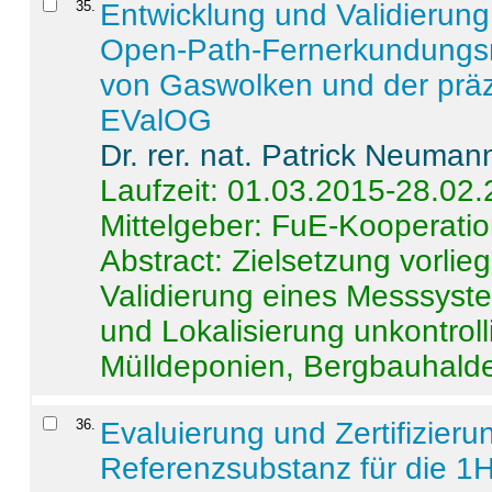
35
.
Entwicklung und Validierung 
Open-Path-Fernerkundungsm
von Gaswolken und der präz
EValOG
Dr. rer. nat. Patrick Neuman
Laufzeit: 01.03.2015-28.02
Mittelgeber: FuE-Kooperatio
Abstract:
Zielsetzung vorlie
Validierung eines Messsyst
und Lokalisierung unkontrol
Mülldeponien, Bergbauhalde
36
.
Evaluierung und Zertifizier
Referenzsubstanz für die 