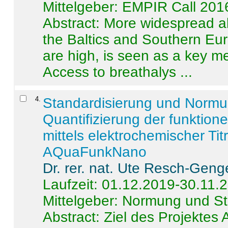
Mittelgeber: EMPIR Call 201
Abstract:
More widespread alc
the Baltics and Southern Eur
are high, is seen as a key m
Access to breathalys ...
4
.
Standardisierung und Norm
Quantifizierung der funktion
mittels elektrochemischer Ti
AQuaFunkNano
Dr. rer. nat. Ute Resch-Geng
Laufzeit: 01.12.2019-30.11.
Mittelgeber: Normung und St
Abstract:
Ziel des Projektes