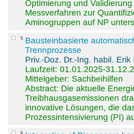
Optimierung und Validierun
Messverfahren zur Quantifiz
Aminogruppen auf NP untersch
5
.
Bausteinbasierte automatisc
Trennprozesse
Priv.-Doz. Dr.-Ing. habil. Eri
Laufzeit: 01.01.2025-31.12.
Mittelgeber: Sachbeihilfen
Abstract:
Die aktuelle Energi
Treibhausgasemissionen dras
innovative Lösungen, die das
Prozessintensivierung (PI) a
6
.