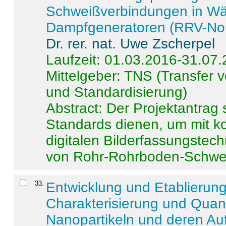
Schweißverbindungen in W
Dampfgeneratoren (RRV-No
Dr. rer. nat. Uwe Zscherpel
Laufzeit: 01.03.2016-31.07
Mittelgeber: TNS (Transfer
und Standardisierung)
Abstract:
Der Projektantrag 
Standards dienen, um mit k
digitalen Bilderfassungstec
von Rohr-Rohrboden-Schwei
33
.
Entwicklung und Etablierun
Charakterisierung und Quant
Nanopartikeln und deren Au