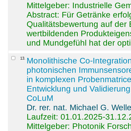
Mittelgeber: Industrielle G
Abstract:
Für Getränke erfol
Qualitätsbewertung auf der
wertbildenden Produkteige
und Mundgefühl hat der opti
13
.
Monolithische Co-Integrati
photonischen Immunsensore
in komplexen Probenmatrice
Entwicklung und Validieru
CoLuM
Dr. rer. nat. Michael G. Welle
Laufzeit: 01.01.2025-31.12
Mittelgeber: Photonik Fors