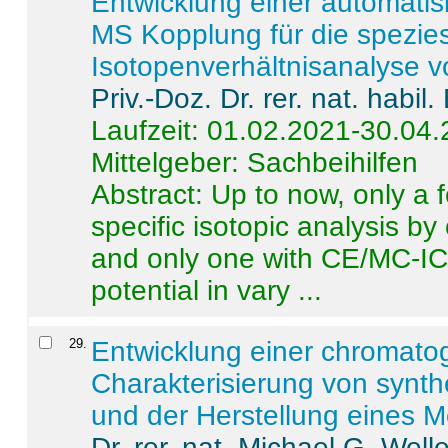
Entwicklung einer automatisi
MS Kopplung für die spezies
Isotopenverhältnisanalyse 
Priv.-Doz. Dr. rer. nat. habi
Laufzeit: 01.02.2021-30.04
Mittelgeber: Sachbeihilfen
Abstract:
Up to now, only a 
specific isotopic analysis 
and only one with CE/MC-ICP
potential in vary ...
29
.
Entwicklung einer chromat
Charakterisierung von synt
und der Herstellung eines M
Dr. rer. nat. Michael G. Welle