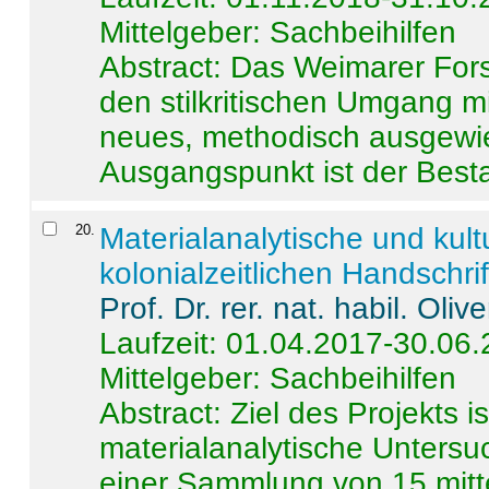
Mittelgeber: Sachbeihilfen
Abstract:
Das Weimarer Forsc
den stilkritischen Umgang m
neues, methodisch ausgewi
Ausgangspunkt ist der Besta
20
.
Materialanalytische und kul
kolonialzeitlichen Handschri
Prof. Dr. rer. nat. habil. Oli
Laufzeit: 01.04.2017-30.06
Mittelgeber: Sachbeihilfen
Abstract:
Ziel des Projekts i
materialanalytische Unters
einer Sammlung von 15 mitt