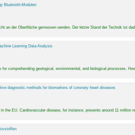
y Bluetooth-Modulen
dicht an der Oberfläche gemessen werden. Der letzte Stand der Technik ist d
achine Learning Data Analysis
 for comprehending geological, environmental, and biological processes. How
ative diagnostic methods for biomarkers of coronary heart diseases
in the EU. Cardiovascular disease, for instance, presents around 11 million n
ivstoffen