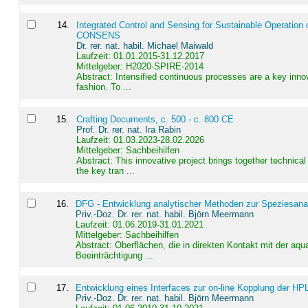
14
.
Integrated Control and Sensing for Sustainable Operation 
CONSENS
Dr. rer. nat. habil. Michael Maiwald
Laufzeit: 01.01.2015-31.12.2017
Mittelgeber: H2020-SPIRE-2014
Abstract:
Intensified continuous processes are a key innov
fashion. To ...
15
.
Crafting Documents, c. 500 - c. 800 CE
Prof. Dr. rer. nat. Ira Rabin
Laufzeit: 01.03.2023-28.02.2026
Mittelgeber: Sachbeihilfen
Abstract:
This innovative project brings together technica
the key tran ...
16
.
DFG - Entwicklung analytischer Methoden zur Speziesanal
Priv.-Doz. Dr. rer. nat. habil. Björn Meermann
Laufzeit: 01.06.2019-31.01.2021
Mittelgeber: Sachbeihilfen
Abstract:
Oberflächen, die in direkten Kontakt mit der aq
Beeinträchtigung ...
17
.
Entwicklung eines Interfaces zur on-line Kopplung der HP
Priv.-Doz. Dr. rer. nat. habil. Björn Meermann