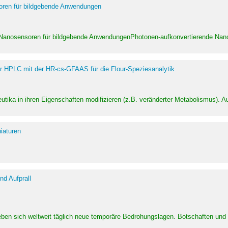
soren für bildgebende Anwendungen
 Nanosensoren für bildgebende AnwendungenPhotonen-aufkonvertierende Nanom
er HPLC mit der HR-cs-GFAAS für die Flour-Speziesanalytik
utika in ihren Eigenschaften modifizieren (z.B. veränderter Metabolismus). A
iaturen
d Aufprall
eben sich weltweit täglich neue temporäre Bedrohungslagen. Botschaften un