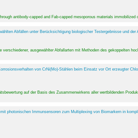
 through antibody-capped and Fab-capped mesoporous materials immobilized on
hlten Abfällen unter Berücksichtigung biologischer Testergebnisse und der
te verschiedener, ausgewählter Abfallarten mit Methoden des gekoppelten 
rrosionsverhalten von CrNi(Mo)-Stählen beim Einsatz vor Ort erzeugter Chlo
alitätsbewertung auf der Basis des Zusammenwirkens aller wertbildenden Pr
 mit photonischen Immunsensoren zum Multiplexing von Biomarkern in kompl