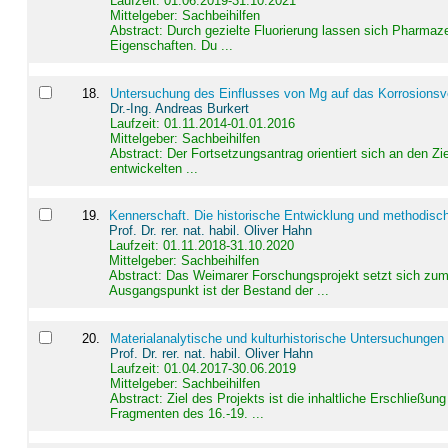
Laufzeit: 01.06.2019-31.10.2021
Mittelgeber: Sachbeihilfen
Abstract:
Durch gezielte Fluorierung lassen sich Pharmaze
Eigenschaften. Du ...
18
.
Untersuchung des Einflusses von Mg auf das Korrosionsver
Dr.-Ing. Andreas Burkert
Laufzeit: 01.11.2014-01.01.2016
Mittelgeber: Sachbeihilfen
Abstract:
Der Fortsetzungsantrag orientiert sich an den Z
entwickelten ...
19
.
Kennerschaft. Die historische Entwicklung und methodisc
Prof. Dr. rer. nat. habil. Oliver Hahn
Laufzeit: 01.11.2018-31.10.2020
Mittelgeber: Sachbeihilfen
Abstract:
Das Weimarer Forschungsprojekt setzt sich zum 
Ausgangspunkt ist der Bestand der ...
20
.
Materialanalytische und kulturhistorische Untersuchungen 
Prof. Dr. rer. nat. habil. Oliver Hahn
Laufzeit: 01.04.2017-30.06.2019
Mittelgeber: Sachbeihilfen
Abstract:
Ziel des Projekts ist die inhaltliche Erschließ
Fragmenten des 16.-19. ...