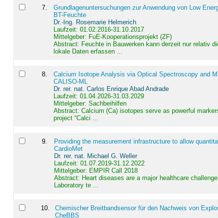
7
.
Grundlagenuntersuchungen zur Anwendung von Low Energ
BT-Feuchte
Dr.-Ing. Rosemarie Helmerich
Laufzeit: 01.02.2016-31.10.2017
Mittelgeber: FuE-Kooperationsprojekt (ZF)
Abstract:
Feuchte in Bauwerken kann derzeit nur relativ 
lokale Daten erfassen ...
8
.
Calcium Isotope Analysis via Optical Spectroscopy and M
CALISO-ML
Dr. rer. nat. Carlos Enrique Abad Andrade
Laufzeit: 01.04.2026-31.03.2029
Mittelgeber: Sachbeihilfen
Abstract:
Calcium (Ca) isotopes serve as powerful markers
project “Calci ...
9
.
Providing the measurement infrastructure to allow quantit
CardioMet
Dr. rer. nat. Michael G. Weller
Laufzeit: 01.07.2019-31.12.2022
Mittelgeber: EMPIR Call 2018
Abstract:
Heart diseases are a major healthcare challenge 
Laboratory te ...
10
.
Chemischer Breitbandsensor für den Nachweis von Explos
CheBBS