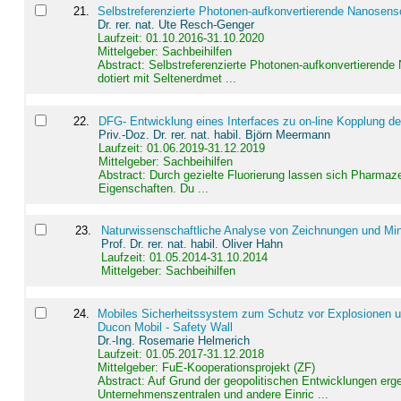
21
.
Selbstreferenzierte Photonen-aufkonvertierende Nanosen
Dr. rer. nat. Ute Resch-Genger
Laufzeit: 01.10.2016-31.10.2020
Mittelgeber: Sachbeihilfen
Abstract:
Selbstreferenzierte Photonen-aufkonvertierende
dotiert mit Seltenerdmet ...
22
.
DFG- Entwicklung eines Interfaces zu on-line Kopplung d
Priv.-Doz. Dr. rer. nat. habil. Björn Meermann
Laufzeit: 01.06.2019-31.12.2019
Mittelgeber: Sachbeihilfen
Abstract:
Durch gezielte Fluorierung lassen sich Pharmaze
Eigenschaften. Du ...
23
.
Naturwissenschaftliche Analyse von Zeichnungen und Min
Prof. Dr. rer. nat. habil. Oliver Hahn
Laufzeit: 01.05.2014-31.10.2014
Mittelgeber: Sachbeihilfen
24
.
Mobiles Sicherheitssystem zum Schutz vor Explosionen un
Ducon Mobil - Safety Wall
Dr.-Ing. Rosemarie Helmerich
Laufzeit: 01.05.2017-31.12.2018
Mittelgeber: FuE-Kooperationsprojekt (ZF)
Abstract:
Auf Grund der geopolitischen Entwicklungen erg
Unternehmenszentralen und andere Einric ...