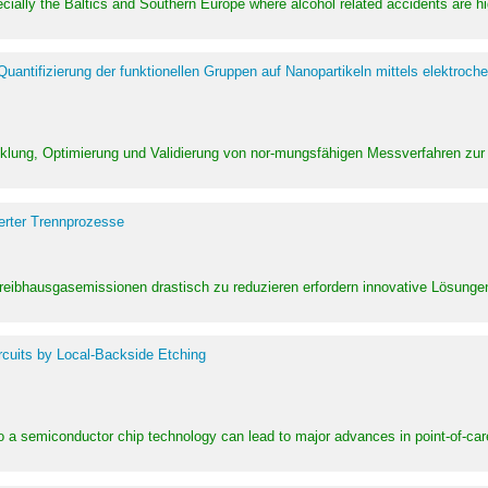
pecially the Baltics and Southern Europe where alcohol related accidents are 
ntifizierung der funktionellen Gruppen auf Nanopartikeln mittels elektroche
klung, Optimierung und Validierung von nor-mungsfähigen Messverfahren zur
erter Trennprozesse
Treibhausgasemissionen drastisch zu reduzieren erfordern innovative Lösungen,
rcuits by Local-Backside Etching
to a semiconductor chip technology can lead to major advances in point-of-car