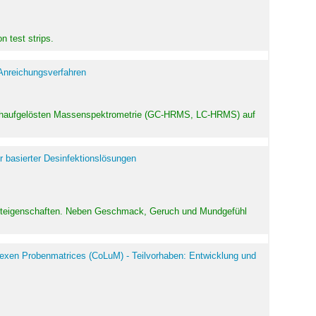
 test strips.
 Anreichungsverfahren
hochaufgelösten Massenspektrometrie (GC-HRMS, LC-HRMS) auf
r basierter Desinfektionslösungen
odukteigenschaften. Neben Geschmack, Geruch und Mundgefühl
exen Probenmatrices (CoLuM) - Teilvorhaben: Entwicklung und