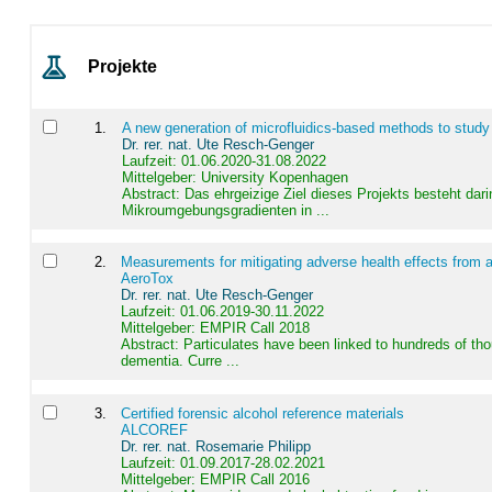
Projekte
1
.
A new generation of microfluidics-based methods to study
Dr. rer. nat. Ute Resch-Genger
Laufzeit: 01.06.2020-31.08.2022
Mittelgeber: University Kopenhagen
Abstract:
Das ehrgeizige Ziel dieses Projekts besteht dari
Mikroumgebungsgradienten in ...
2
.
Measurements for mitigating adverse health effects from a
AeroTox
Dr. rer. nat. Ute Resch-Genger
Laufzeit: 01.06.2019-30.11.2022
Mittelgeber: EMPIR Call 2018
Abstract:
Particulates have been linked to hundreds of th
dementia. Curre ...
3
.
Certified forensic alcohol reference materials
ALCOREF
Dr. rer. nat. Rosemarie Philipp
Laufzeit: 01.09.2017-28.02.2021
Mittelgeber: EMPIR Call 2016