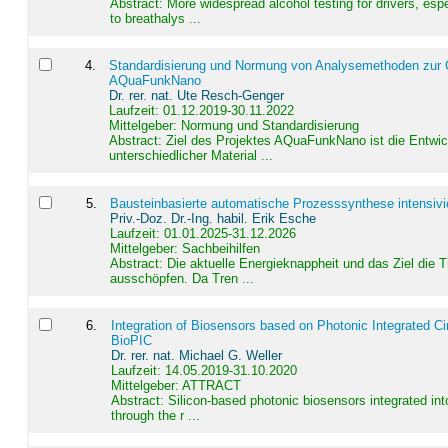
Abstract:
More widespread alcohol testing for drivers, es
to breathalys ...
4
.
Standardisierung und Normung von Analysemethoden zur Qua
AQuaFunkNano
Dr. rer. nat. Ute Resch-Genger
Laufzeit: 01.12.2019-30.11.2022
Mittelgeber: Normung und Standardisierung
Abstract:
Ziel des Projektes AQuaFunkNano ist die Entwic
unterschiedlicher Material ...
5
.
Bausteinbasierte automatische Prozesssynthese intensivi
Priv.-Doz. Dr.-Ing. habil. Erik Esche
Laufzeit: 01.01.2025-31.12.2026
Mittelgeber: Sachbeihilfen
Abstract:
Die aktuelle Energieknappheit und das Ziel die 
ausschöpfen. Da Tren ...
6
.
Integration of Biosensors based on Photonic Integrated Ci
BioPIC
Dr. rer. nat. Michael G. Weller
Laufzeit: 14.05.2019-31.10.2020
Mittelgeber: ATTRACT
Abstract:
Silicon-based photonic biosensors integrated in
through the r ...