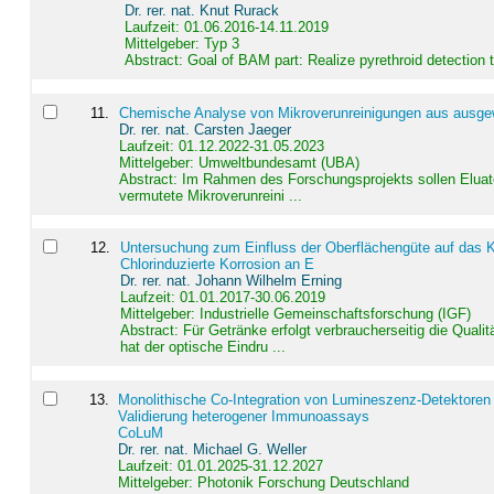
Dr. rer. nat. Knut Rurack
Laufzeit: 01.06.2016-14.11.2019
Mittelgeber: Typ 3
Abstract:
Goal of BAM part: Realize pyrethroid detection
11
.
Chemische Analyse von Mikroverunreinigungen aus ausgewä
Dr. rer. nat. Carsten Jaeger
Laufzeit: 01.12.2022-31.05.2023
Mittelgeber: Umweltbundesamt (UBA)
Abstract:
Im Rahmen des Forschungsprojekts sollen Elua
vermutete Mikroverunreini ...
12
.
Untersuchung zum Einfluss der Oberflächengüte auf das Ko
Chlorinduzierte Korrosion an E
Dr. rer. nat. Johann Wilhelm Erning
Laufzeit: 01.01.2017-30.06.2019
Mittelgeber: Industrielle Gemeinschaftsforschung (IGF)
Abstract:
Für Getränke erfolgt verbraucherseitig die Qu
hat der optische Eindru ...
13
.
Monolithische Co-Integration von Lumineszenz-Detektoren
Validierung heterogener Immunoassays
CoLuM
Dr. rer. nat. Michael G. Weller
Laufzeit: 01.01.2025-31.12.2027
Mittelgeber: Photonik Forschung Deutschland