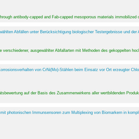
 through antibody-capped and Fab-capped mesoporous materials immobilized on
hlten Abfällen unter Berücksichtigung biologischer Testergebnisse und der
te verschiedener, ausgewählter Abfallarten mit Methoden des gekoppelten 
rrosionsverhalten von CrNi(Mo)-Stählen beim Einsatz vor Ort erzeugter Chlo
alitätsbewertung auf der Basis des Zusammenwirkens aller wertbildenden Pr
 mit photonischen Immunsensoren zum Multiplexing von Biomarkern in kompl