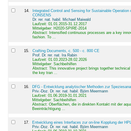
14
.
Integrated Control and Sensing for Sustainable Operation 
CONSENS
Dr. rer. nat. habil. Michael Maiwald
Laufzeit: 01.01.2015-31.12.2017
Mittelgeber: H2020-SPIRE-2014
Abstract:
Intensified continuous processes are a key innov
fashion. To ...
15
.
Crafting Documents, c. 500 - c. 800 CE
Prof. Dr. rer. nat. Ira Rabin
Laufzeit: 01.03.2023-28.02.2026
Mittelgeber: Sachbeihilfen
Abstract:
This innovative project brings together technica
the key tran ...
16
.
DFG - Entwicklung analytischer Methoden zur Speziesanal
Priv.-Doz. Dr. rer. nat. habil. Björn Meermann
Laufzeit: 01.06.2019-31.01.2021
Mittelgeber: Sachbeihilfen
Abstract:
Oberflächen, die in direkten Kontakt mit der aq
Beeinträchtigung ...
17
.
Entwicklung eines Interfaces zur on-line Kopplung der HP
Priv.-Doz. Dr. rer. nat. habil. Björn Meermann