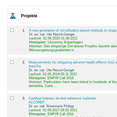
Projekte
1
.
A new generation of microfluidics-based methods to study
Dr. rer. nat. Ute Resch-Genger
Laufzeit: 01.06.2020-31.08.2022
Mittelgeber: University Kopenhagen
Abstract:
Das ehrgeizige Ziel dieses Projekts besteht dari
Mikroumgebungsgradienten in ...
2
.
Measurements for mitigating adverse health effects from a
AeroTox
Dr. rer. nat. Ute Resch-Genger
Laufzeit: 01.06.2019-30.11.2022
Mittelgeber: EMPIR Call 2018
Abstract:
Particulates have been linked to hundreds of th
dementia. Curre ...
3
.
Certified forensic alcohol reference materials
ALCOREF
Dr. rer. nat. Rosemarie Philipp
Laufzeit: 01.09.2017-28.02.2021
Mittelgeber: EMPIR Call 2016