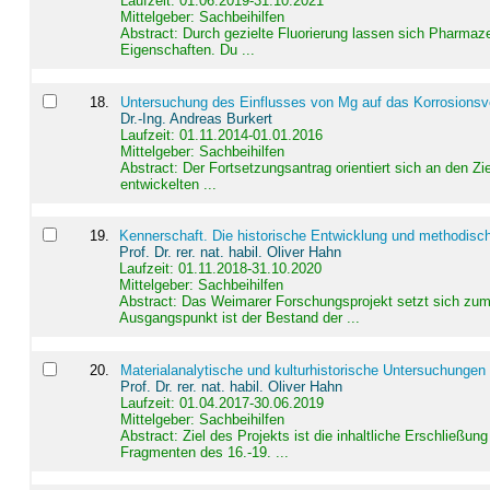
Laufzeit: 01.06.2019-31.10.2021
Mittelgeber: Sachbeihilfen
Abstract:
Durch gezielte Fluorierung lassen sich Pharmaze
Eigenschaften. Du ...
18
.
Untersuchung des Einflusses von Mg auf das Korrosionsver
Dr.-Ing. Andreas Burkert
Laufzeit: 01.11.2014-01.01.2016
Mittelgeber: Sachbeihilfen
Abstract:
Der Fortsetzungsantrag orientiert sich an den Z
entwickelten ...
19
.
Kennerschaft. Die historische Entwicklung und methodisc
Prof. Dr. rer. nat. habil. Oliver Hahn
Laufzeit: 01.11.2018-31.10.2020
Mittelgeber: Sachbeihilfen
Abstract:
Das Weimarer Forschungsprojekt setzt sich zum 
Ausgangspunkt ist der Bestand der ...
20
.
Materialanalytische und kulturhistorische Untersuchungen 
Prof. Dr. rer. nat. habil. Oliver Hahn
Laufzeit: 01.04.2017-30.06.2019
Mittelgeber: Sachbeihilfen
Abstract:
Ziel des Projekts ist die inhaltliche Erschließ
Fragmenten des 16.-19. ...