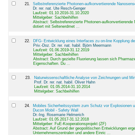
21
.
Selbstreferenzierte Photonen-aufkonvertierende Nanosen
Dr. rer. nat. Ute Resch-Genger
Laufzeit: 01.10.2016-31.10.2020
Mittelgeber: Sachbeihilfen
Abstract:
Selbstreferenzierte Photonen-aufkonvertierende
dotiert mit Seltenerdmet ...
22
.
DFG- Entwicklung eines Interfaces zu on-line Kopplung d
Priv.-Doz. Dr. rer. nat. habil. Björn Meermann
Laufzeit: 01.06.2019-31.12.2019
Mittelgeber: Sachbeihilfen
Abstract:
Durch gezielte Fluorierung lassen sich Pharmaze
Eigenschaften. Du ...
23
.
Naturwissenschaftliche Analyse von Zeichnungen und Min
Prof. Dr. rer. nat. habil. Oliver Hahn
Laufzeit: 01.05.2014-31.10.2014
Mittelgeber: Sachbeihilfen
24
.
Mobiles Sicherheitssystem zum Schutz vor Explosionen un
Ducon Mobil - Safety Wall
Dr.-Ing. Rosemarie Helmerich
Laufzeit: 01.05.2017-31.12.2018
Mittelgeber: FuE-Kooperationsprojekt (ZF)
Abstract:
Auf Grund der geopolitischen Entwicklungen erg
Unternehmenszentralen und andere Einric ...