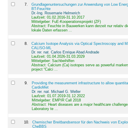
7
.
Grundlagenuntersuchungen zur Anwendung von Low Energ
BT-Feuchte
Dr.-Ing. Rosemarie Helmerich
Laufzeit: 01.02.2016-31.10.2017
Mittelgeber: FuE-Kooperationsprojekt (ZF)
Abstract:
Feuchte in Bauwerken kann derzeit nur relativ 
lokale Daten erfassen ...
8
.
Calcium Isotope Analysis via Optical Spectroscopy and M
CALISO-ML
Dr. rer. nat. Carlos Enrique Abad Andrade
Laufzeit: 01.04.2026-31.03.2029
Mittelgeber: Sachbeihilfen
Abstract:
Calcium (Ca) isotopes serve as powerful markers
project “Calci ...
9
.
Providing the measurement infrastructure to allow quantit
CardioMet
Dr. rer. nat. Michael G. Weller
Laufzeit: 01.07.2019-31.12.2022
Mittelgeber: EMPIR Call 2018
Abstract:
Heart diseases are a major healthcare challenge 
Laboratory te ...
10
.
Chemischer Breitbandsensor für den Nachweis von Explos
CheBBS