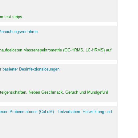
 test strips.
 Anreichungsverfahren
hochaufgelösten Massenspektrometrie (GC-HRMS, LC-HRMS) auf
r basierter Desinfektionslösungen
odukteigenschaften. Neben Geschmack, Geruch und Mundgefühl
exen Probenmatrices (CoLuM) - Teilvorhaben: Entwicklung und