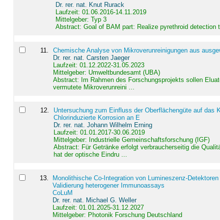
Dr. rer. nat. Knut Rurack
Laufzeit: 01.06.2016-14.11.2019
Mittelgeber: Typ 3
Abstract:
Goal of BAM part: Realize pyrethroid detection
11
.
Chemische Analyse von Mikroverunreinigungen aus ausgewä
Dr. rer. nat. Carsten Jaeger
Laufzeit: 01.12.2022-31.05.2023
Mittelgeber: Umweltbundesamt (UBA)
Abstract:
Im Rahmen des Forschungsprojekts sollen Elua
vermutete Mikroverunreini ...
12
.
Untersuchung zum Einfluss der Oberflächengüte auf das Ko
Chlorinduzierte Korrosion an E
Dr. rer. nat. Johann Wilhelm Erning
Laufzeit: 01.01.2017-30.06.2019
Mittelgeber: Industrielle Gemeinschaftsforschung (IGF)
Abstract:
Für Getränke erfolgt verbraucherseitig die Qu
hat der optische Eindru ...
13
.
Monolithische Co-Integration von Lumineszenz-Detektoren
Validierung heterogener Immunoassays
CoLuM
Dr. rer. nat. Michael G. Weller
Laufzeit: 01.01.2025-31.12.2027
Mittelgeber: Photonik Forschung Deutschland