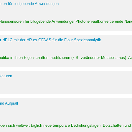
soren für bildgebende Anwendungen
 Nanosensoren für bildgebende AnwendungenPhotonen-aufkonvertierende Nanom
er HPLC mit der HR-cs-GFAAS für die Flour-Speziesanalytik
utika in ihren Eigenschaften modifizieren (z.B. veränderter Metabolismus). A
iaturen
d Aufprall
eben sich weltweit täglich neue temporäre Bedrohungslagen. Botschaften un