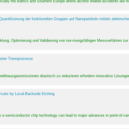
pecially the Baltics and Southern Europe where alcohol related accidents are 
ntifizierung der funktionellen Gruppen auf Nanopartikeln mittels elektroche
klung, Optimierung und Validierung von nor-mungsfähigen Messverfahren zur
erter Trennprozesse
Treibhausgasemissionen drastisch zu reduzieren erfordern innovative Lösungen,
rcuits by Local-Backside Etching
to a semiconductor chip technology can lead to major advances in point-of-car