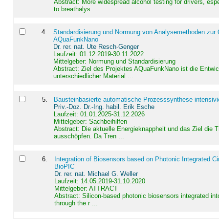
Abstract:
More widespread alcohol testing for drivers, es
to breathalys ...
4
.
Standardisierung und Normung von Analysemethoden zur Qua
AQuaFunkNano
Dr. rer. nat. Ute Resch-Genger
Laufzeit: 01.12.2019-30.11.2022
Mittelgeber: Normung und Standardisierung
Abstract:
Ziel des Projektes AQuaFunkNano ist die Entwic
unterschiedlicher Material ...
5
.
Bausteinbasierte automatische Prozesssynthese intensivi
Priv.-Doz. Dr.-Ing. habil. Erik Esche
Laufzeit: 01.01.2025-31.12.2026
Mittelgeber: Sachbeihilfen
Abstract:
Die aktuelle Energieknappheit und das Ziel die 
ausschöpfen. Da Tren ...
6
.
Integration of Biosensors based on Photonic Integrated Ci
BioPIC
Dr. rer. nat. Michael G. Weller
Laufzeit: 14.05.2019-31.10.2020
Mittelgeber: ATTRACT
Abstract:
Silicon-based photonic biosensors integrated in
through the r ...