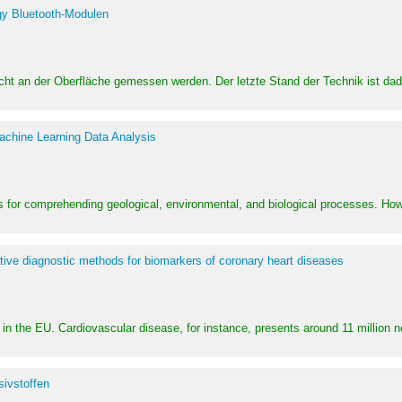
y Bluetooth-Modulen
dicht an der Oberfläche gemessen werden. Der letzte Stand der Technik ist d
achine Learning Data Analysis
 for comprehending geological, environmental, and biological processes. How
ative diagnostic methods for biomarkers of coronary heart diseases
in the EU. Cardiovascular disease, for instance, presents around 11 million n
ivstoffen