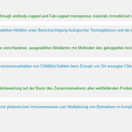
 through antibody-capped and Fab-capped mesoporous materials immobilized on
hlten Abfällen unter Berücksichtigung biologischer Testergebnisse und der
te verschiedener, ausgewählter Abfallarten mit Methoden des gekoppelten 
rrosionsverhalten von CrNi(Mo)-Stählen beim Einsatz vor Ort erzeugter Chlo
alitätsbewertung auf der Basis des Zusammenwirkens aller wertbildenden Pr
 mit photonischen Immunsensoren zum Multiplexing von Biomarkern in kompl