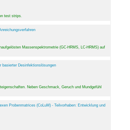
 test strips.
 Anreichungsverfahren
hochaufgelösten Massenspektrometrie (GC-HRMS, LC-HRMS) auf
r basierter Desinfektionslösungen
odukteigenschaften. Neben Geschmack, Geruch und Mundgefühl
exen Probenmatrices (CoLuM) - Teilvorhaben: Entwicklung und