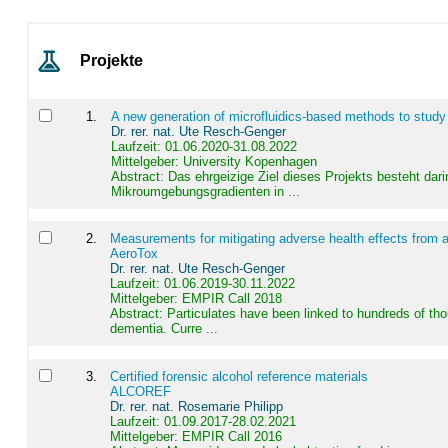
Projekte
1
.
A new generation of microfluidics-based methods to study
Dr. rer. nat. Ute Resch-Genger
Laufzeit: 01.06.2020-31.08.2022
Mittelgeber: University Kopenhagen
Abstract:
Das ehrgeizige Ziel dieses Projekts besteht dari
Mikroumgebungsgradienten in ...
2
.
Measurements for mitigating adverse health effects from a
AeroTox
Dr. rer. nat. Ute Resch-Genger
Laufzeit: 01.06.2019-30.11.2022
Mittelgeber: EMPIR Call 2018
Abstract:
Particulates have been linked to hundreds of th
dementia. Curre ...
3
.
Certified forensic alcohol reference materials
ALCOREF
Dr. rer. nat. Rosemarie Philipp
Laufzeit: 01.09.2017-28.02.2021
Mittelgeber: EMPIR Call 2016