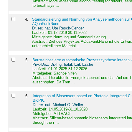
Abstract:
More widespread alcohol testing for drivers, es
to breathalys ...
4
.
Standardisierung und Normung von Analysemethoden zur Qua
AQuaFunkNano
Dr. rer. nat. Ute Resch-Genger
Laufzeit: 01.12.2019-30.11.2022
Mittelgeber: Normung und Standardisierung
Abstract:
Ziel des Projektes AQuaFunkNano ist die Entwic
unterschiedlicher Material ...
5
.
Bausteinbasierte automatische Prozesssynthese intensivi
Priv.-Doz. Dr.-Ing. habil. Erik Esche
Laufzeit: 01.01.2025-31.12.2026
Mittelgeber: Sachbeihilfen
Abstract:
Die aktuelle Energieknappheit und das Ziel die 
ausschöpfen. Da Tren ...
6
.
Integration of Biosensors based on Photonic Integrated Ci
BioPIC
Dr. rer. nat. Michael G. Weller
Laufzeit: 14.05.2019-31.10.2020
Mittelgeber: ATTRACT
Abstract:
Silicon-based photonic biosensors integrated in
through the r ...