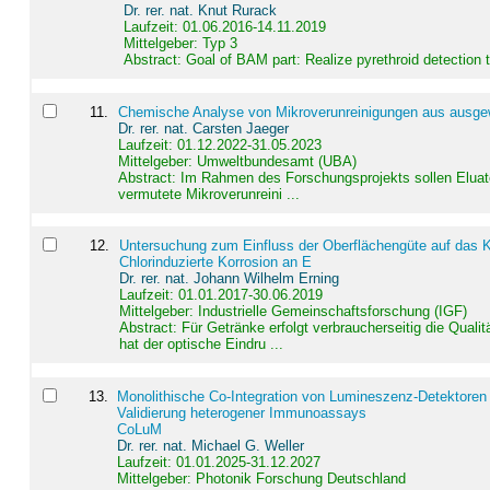
Dr. rer. nat. Knut Rurack
Laufzeit: 01.06.2016-14.11.2019
Mittelgeber: Typ 3
Abstract:
Goal of BAM part: Realize pyrethroid detection
11
.
Chemische Analyse von Mikroverunreinigungen aus ausgewä
Dr. rer. nat. Carsten Jaeger
Laufzeit: 01.12.2022-31.05.2023
Mittelgeber: Umweltbundesamt (UBA)
Abstract:
Im Rahmen des Forschungsprojekts sollen Elua
vermutete Mikroverunreini ...
12
.
Untersuchung zum Einfluss der Oberflächengüte auf das Ko
Chlorinduzierte Korrosion an E
Dr. rer. nat. Johann Wilhelm Erning
Laufzeit: 01.01.2017-30.06.2019
Mittelgeber: Industrielle Gemeinschaftsforschung (IGF)
Abstract:
Für Getränke erfolgt verbraucherseitig die Qu
hat der optische Eindru ...
13
.
Monolithische Co-Integration von Lumineszenz-Detektoren
Validierung heterogener Immunoassays
CoLuM
Dr. rer. nat. Michael G. Weller
Laufzeit: 01.01.2025-31.12.2027
Mittelgeber: Photonik Forschung Deutschland