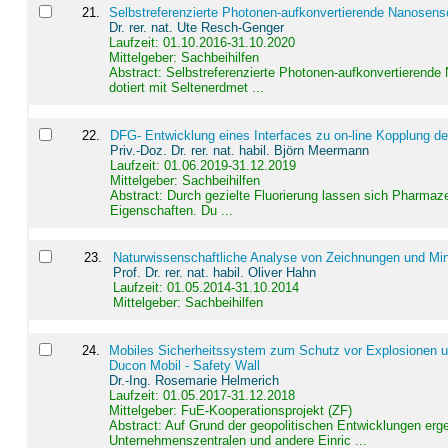
21
.
Selbstreferenzierte Photonen-aufkonvertierende Nanosen
Dr. rer. nat. Ute Resch-Genger
Laufzeit: 01.10.2016-31.10.2020
Mittelgeber: Sachbeihilfen
Abstract:
Selbstreferenzierte Photonen-aufkonvertierende
dotiert mit Seltenerdmet ...
22
.
DFG- Entwicklung eines Interfaces zu on-line Kopplung d
Priv.-Doz. Dr. rer. nat. habil. Björn Meermann
Laufzeit: 01.06.2019-31.12.2019
Mittelgeber: Sachbeihilfen
Abstract:
Durch gezielte Fluorierung lassen sich Pharmaze
Eigenschaften. Du ...
23
.
Naturwissenschaftliche Analyse von Zeichnungen und Min
Prof. Dr. rer. nat. habil. Oliver Hahn
Laufzeit: 01.05.2014-31.10.2014
Mittelgeber: Sachbeihilfen
24
.
Mobiles Sicherheitssystem zum Schutz vor Explosionen un
Ducon Mobil - Safety Wall
Dr.-Ing. Rosemarie Helmerich
Laufzeit: 01.05.2017-31.12.2018
Mittelgeber: FuE-Kooperationsprojekt (ZF)
Abstract:
Auf Grund der geopolitischen Entwicklungen erg
Unternehmenszentralen und andere Einric ...