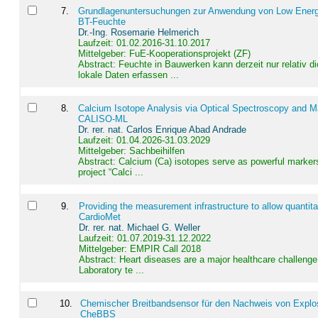
7
.
Grundlagenuntersuchungen zur Anwendung von Low Energ
BT-Feuchte
Dr.-Ing. Rosemarie Helmerich
Laufzeit: 01.02.2016-31.10.2017
Mittelgeber: FuE-Kooperationsprojekt (ZF)
Abstract:
Feuchte in Bauwerken kann derzeit nur relativ 
lokale Daten erfassen ...
8
.
Calcium Isotope Analysis via Optical Spectroscopy and M
CALISO-ML
Dr. rer. nat. Carlos Enrique Abad Andrade
Laufzeit: 01.04.2026-31.03.2029
Mittelgeber: Sachbeihilfen
Abstract:
Calcium (Ca) isotopes serve as powerful markers
project “Calci ...
9
.
Providing the measurement infrastructure to allow quantit
CardioMet
Dr. rer. nat. Michael G. Weller
Laufzeit: 01.07.2019-31.12.2022
Mittelgeber: EMPIR Call 2018
Abstract:
Heart diseases are a major healthcare challenge 
Laboratory te ...
10
.
Chemischer Breitbandsensor für den Nachweis von Explos
CheBBS