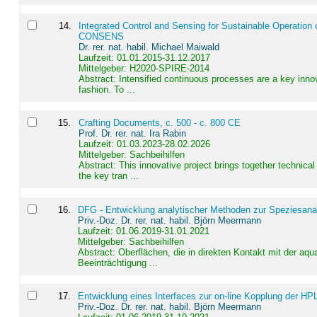
14
.
Integrated Control and Sensing for Sustainable Operation 
CONSENS
Dr. rer. nat. habil. Michael Maiwald
Laufzeit: 01.01.2015-31.12.2017
Mittelgeber: H2020-SPIRE-2014
Abstract:
Intensified continuous processes are a key innov
fashion. To ...
15
.
Crafting Documents, c. 500 - c. 800 CE
Prof. Dr. rer. nat. Ira Rabin
Laufzeit: 01.03.2023-28.02.2026
Mittelgeber: Sachbeihilfen
Abstract:
This innovative project brings together technica
the key tran ...
16
.
DFG - Entwicklung analytischer Methoden zur Speziesanal
Priv.-Doz. Dr. rer. nat. habil. Björn Meermann
Laufzeit: 01.06.2019-31.01.2021
Mittelgeber: Sachbeihilfen
Abstract:
Oberflächen, die in direkten Kontakt mit der aq
Beeinträchtigung ...
17
.
Entwicklung eines Interfaces zur on-line Kopplung der HP
Priv.-Doz. Dr. rer. nat. habil. Björn Meermann