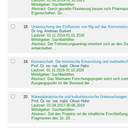
Laufzeit: 01.06.2019-31.10.2021
Mittelgeber: Sachbeihilfen
Abstract:
Durch gezielte Fluorierung lassen sich Pharmaze
Eigenschaften. Du ...
18
.
Untersuchung des Einflusses von Mg auf das Korrosionsver
Dr.-Ing. Andreas Burkert
Laufzeit: 01.11.2014-01.01.2016
Mittelgeber: Sachbeihilfen
Abstract:
Der Fortsetzungsantrag orientiert sich an den Z
entwickelten ...
19
.
Kennerschaft. Die historische Entwicklung und methodisc
Prof. Dr. rer. nat. habil. Oliver Hahn
Laufzeit: 01.11.2018-31.10.2020
Mittelgeber: Sachbeihilfen
Abstract:
Das Weimarer Forschungsprojekt setzt sich zum 
Ausgangspunkt ist der Bestand der ...
20
.
Materialanalytische und kulturhistorische Untersuchungen 
Prof. Dr. rer. nat. habil. Oliver Hahn
Laufzeit: 01.04.2017-30.06.2019
Mittelgeber: Sachbeihilfen
Abstract:
Ziel des Projekts ist die inhaltliche Erschließ
Fragmenten des 16.-19. ...