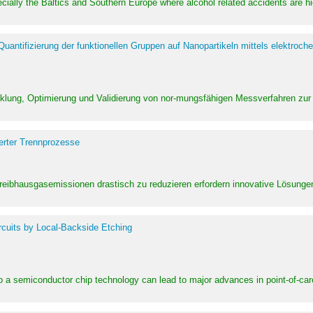
pecially the Baltics and Southern Europe where alcohol related accidents are 
ntifizierung der funktionellen Gruppen auf Nanopartikeln mittels elektroche
klung, Optimierung und Validierung von nor-mungsfähigen Messverfahren zur
erter Trennprozesse
Treibhausgasemissionen drastisch zu reduzieren erfordern innovative Lösungen,
rcuits by Local-Backside Etching
to a semiconductor chip technology can lead to major advances in point-of-car