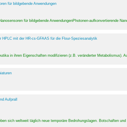
soren für bildgebende Anwendungen
 Nanosensoren für bildgebende AnwendungenPhotonen-aufkonvertierende Nanom
er HPLC mit der HR-cs-GFAAS für die Flour-Speziesanalytik
utika in ihren Eigenschaften modifizieren (z.B. veränderter Metabolismus). A
iaturen
d Aufprall
eben sich weltweit täglich neue temporäre Bedrohungslagen. Botschaften un