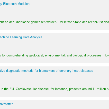
y Bluetooth-Modulen
dicht an der Oberfläche gemessen werden. Der letzte Stand der Technik ist d
achine Learning Data Analysis
 for comprehending geological, environmental, and biological processes. How
ative diagnostic methods for biomarkers of coronary heart diseases
in the EU. Cardiovascular disease, for instance, presents around 11 million n
ivstoffen